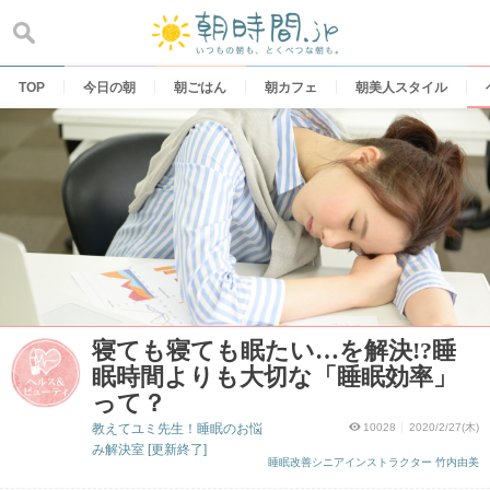
Skip
to
content
TOP
今日の朝
朝ごはん
朝カフェ
朝美人スタイル
寝ても寝ても眠たい…を解決!?睡
眠時間よりも大切な「睡眠効率」
って？
教えてユミ先生！睡眠のお悩
10028
2020/2/27(木)
み解決室 [更新終了]
睡眠改善シニアインストラクター 竹内由美