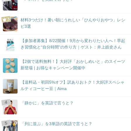
材料3つだけ！暑い朝にうれしい「ひんやりおやつ」レシ
ピ3選
【参加者募集】8/22開催！9月から変わりたい人へ！早起
き習慣化と“自分時間”の作り方｜ゲスト：井上皓史さん
【2個で送料無料！】大好評「おかしめいと」のスイーツ
新登場 | お得なキャンペーン開催中
【送料込・初回5%オフ】訳ありおトク！大好評スペシャ
ルティコーヒー豆｜Aima
「静かに」を英語で言うと？
「列に並ぶ」を3単語の英語で言うと？