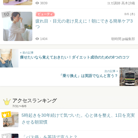
3839
ヨガ講師 高木沙織
8/6 (木)
疲れ目・目元の老け見えに！朝にできる簡単ケア3
つ
1404
朝時間.jp編集部
« 前の記事
痩せたいなら覚えておきたい！ダイエット成功のための8つのコツ
次の記事 »
「乗り換え」は英語でなんと言う？
アクセスランキング
7/31
〜
8/6
5時起きを30年続けて気づいた。心と体を整え、1日を充実
させる朝習慣
「バス停」を英語で言うと？