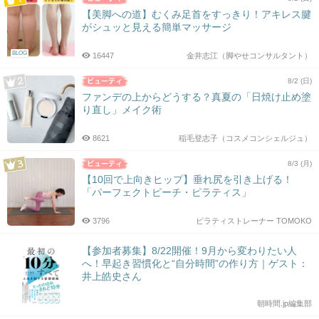
【美脚への道】むくみ足首をすっきり！アキレス腱
がシュッと見える簡単マッサージ
BLOG
16447
金井志江（脚やせコンサルタント）
8/2 (日)
ファンデの上からどうする？真夏の「日焼け止め塗
り直し」メイク術
8621
稲毛登志子（コスメコンシェルジュ）
8/3 (月)
【10回で上向きヒップ】垂れ尻を引き上げる！
「パーフェクトピーチ・ピラティス」
3796
ピラティストレーナー TOMOKO
【参加者募集】8/22開催！9月から変わりたい人
へ！早起き習慣化と“自分時間”の作り方｜ゲスト：
井上皓史さん
朝時間.jp編集部