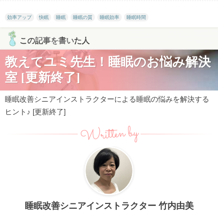
効率アップ
快眠
睡眠
睡眠の質
睡眠効率
睡眠時間
この記事を書いた人
教えてユミ先生！睡眠のお悩み解決
室 [更新終了]
睡眠改善シニアインストラクターによる睡眠の悩みを解決する
ヒント♪ [更新終了]
Written by
睡眠改善シニアインストラクター 竹内由美