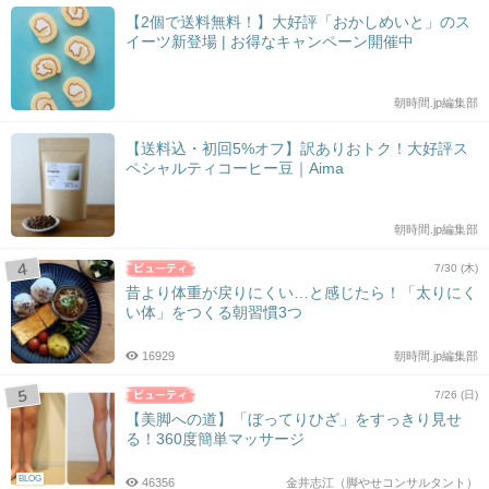
【2個で送料無料！】大好評「おかしめいと」のス
イーツ新登場 | お得なキャンペーン開催中
朝時間.jp編集部
【送料込・初回5%オフ】訳ありおトク！大好評ス
ペシャルティコーヒー豆｜Aima
朝時間.jp編集部
7/30 (木)
昔より体重が戻りにくい…と感じたら！「太りにく
い体」をつくる朝習慣3つ
16929
朝時間.jp編集部
7/26 (日)
【美脚への道】「ぼってりひざ」をすっきり見せ
る！360度簡単マッサージ
BLOG
46356
金井志江（脚やせコンサルタント）