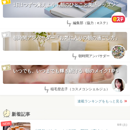
1日1つずつ覚えよう！朝のひとこと英語レッスン
by:
編集部（協力：eステ）
朝時間アンバサダー「お気に入りの朝の過ごし方」
by:
朝時間アンバサダー
いつでも、いつまでも輝き続ける♪朝のメイクTIPS
by:
稲毛登志子（コスメコンシェルジュ）
連載ランキングをもっと見る
新着記事
NEW
8/8 (土)