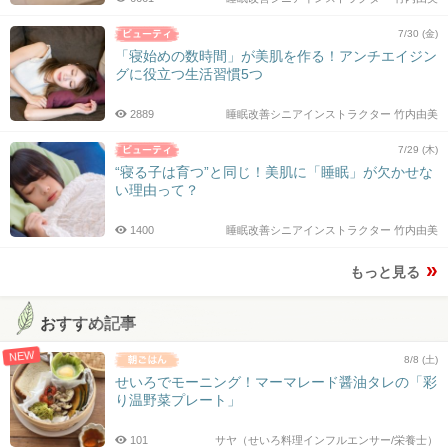
7/30 (金)
「寝始めの数時間」が美肌を作る！アンチエイジン
グに役立つ生活習慣5つ
2889
睡眠改善シニアインストラクター 竹内由美
7/29 (木)
“寝る子は育つ”と同じ！美肌に「睡眠」が欠かせな
い理由って？
1400
睡眠改善シニアインストラクター 竹内由美
もっと見る
おすすめ記事
NEW
8/8 (土)
せいろでモーニング！マーマレード醤油タレの「彩
り温野菜プレート」
101
サヤ（せいろ料理インフルエンサー/栄養士）