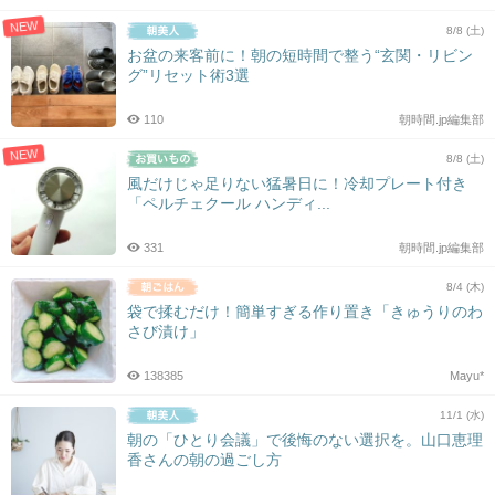
NEW
8/8 (土)
お盆の来客前に！朝の短時間で整う“玄関・リビン
グ”リセット術3選
110
朝時間.jp編集部
NEW
8/8 (土)
風だけじゃ足りない猛暑日に！冷却プレート付き
「ペルチェクール ハンディ...
331
朝時間.jp編集部
8/4 (木)
袋で揉むだけ！簡単すぎる作り置き「きゅうりのわ
さび漬け」
138385
Mayu*
11/1 (水)
朝の「ひとり会議」で後悔のない選択を。山口恵理
香さんの朝の過ごし方