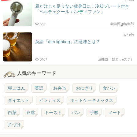
風だけじゃ足りない猛暑日に！冷却プレート付き
「ペルチェクール ハンディファン」
332
朝時間.jp編集部
8/7 (金)
英語「dim lighting」の意味とは？
3407
編集部（協力：eステ）
人気のキーワード
朝ごはん
英語
お弁当
おにぎり
食パン
ダイエット
ピラティス
ホットケーキミックス
白菜
豆腐
トースト
パン
手帳
ノート
片づけ