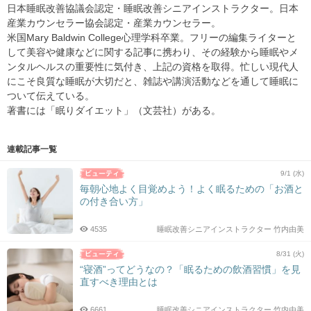
日本睡眠改善協議会認定・睡眠改善シニアインストラクター。日本
産業カウンセラー協会認定・産業カウンセラー。
米国Mary Baldwin College心理学科卒業。フリーの編集ライターと
して美容や健康などに関する記事に携わり、その経験から睡眠やメ
ンタルヘルスの重要性に気付き、上記の資格を取得。忙しい現代人
にこそ良質な睡眠が大切だと、雑誌や講演活動などを通して睡眠に
ついて伝えている。
著書には「眠りダイエット」（文芸社）がある。
連載記事一覧
9/1 (水)
毎朝心地よく目覚めよう！よく眠るための「お酒と
の付き合い方」
4535
睡眠改善シニアインストラクター 竹内由美
8/31 (火)
“寝酒”ってどうなの？「眠るための飲酒習慣」を見
直すべき理由とは
6661
睡眠改善シニアインストラクター 竹内由美