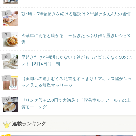
朝4時・5時台起きを続ける秘訣は？早起きさん4人の習慣
冷蔵庫にあると助かる！玉ねぎたっぷり作り置きレシピ3
選
早起きだけが朝活じゃない！朝がもっと楽しくなる50のヒ
ント【8月4日は「朝...
【美脚への道】むくみ足首をすっきり！アキレス腱がシュ
ッと見える簡単マッサージ
BLOG
ドリンク代＋150円で大満足！「喫茶室ルノアール」の上
質モーニング
連載ランキング