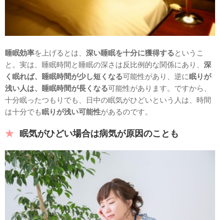
睡眠効率
を上げるとは、
深い睡眠を十分に獲得する
というこ
と。実は、睡眠時間と睡眠の深さは反比例的な関係にあり、
深
く眠れば、睡眠時間が少し短くなる
可能性があり、逆に
眠りが
浅い人は、睡眠時間が長くなる
可能性があります。ですから、
十分眠ったつもりでも、日中の眠気がひどいという人は、時間
は十分でも
眠りが浅い可能性
があるのです。
眠気がひどい場合は病気が原因のことも