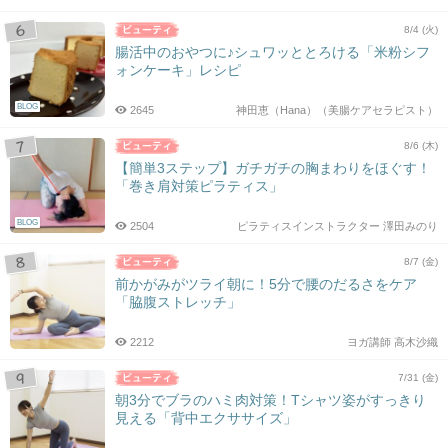
8/4 (火)
腸活中のおやつに♪シュワッととろける「米粉シフ
ォンケーキ」レシピ
BLOG
2645
神田恵（Hana）（美腸ケアセラピスト）
8/6 (木)
【簡単3ステップ】ガチガチの胸まわりをほぐす！
「巻き肩対策ピラティス」
BLOG
2504
ピラティスインストラクター 澤田みのり
8/7 (金)
前かがみがツライ朝に！5分で腰のだるさをケア
「脇腹ストレッチ」
2212
ヨガ講師 高木沙織
7/31 (金)
朝3分でブラのハミ肉対策！Tシャツ姿がすっきり
見える「背中エクササイズ」