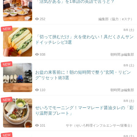
「活気がある」を1単語の英語で言うと？
252
編集部（協力：eステ）
NEW
8/8 (土)
「切って挟むだけ」火を使わない！具だくさんサン
ドイッチレシピ3選
938
朝時間.jp編集部
NEW
8/8 (土)
お盆の来客前に！朝の短時間で整う“玄関・リビン
グ”リセット術3選
110
朝時間.jp編集部
NEW
8/8 (土)
せいろでモーニング！マーマレード醤油タレの「彩
り温野菜プレート」
101
サヤ（せいろ料理インフルエンサー/栄養士）
NEW
8/8 (土)