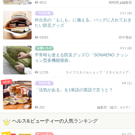
4612
朝時間.jp編集部
1/17 (水)
外出先の「もしも」に備える。バッグに入れておき
たい防災グッズ
43593
田中青紗
3/11 (金)
平常時も使える防災グッズ◎「SONAENO クッシ
ョン型多機能寝袋」
11739
ライフスタイルショップ「スタイルストア」
NEW
8/8 (土)
「活気がある」を1単語の英語で言うと？
252
編集部（協力：eステ）
ヘルス&ビューティーの人気ランキング
8/2 (日)