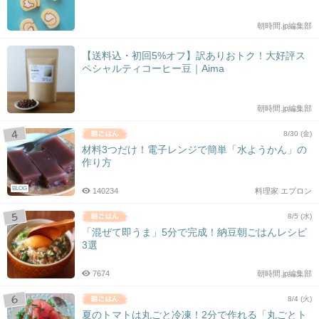
朝時間.jp編集部
【送料込・初回5%オフ】訳ありおトク！大好評ス
ペシャルティコーヒー豆｜Aima
朝時間.jp編集部
8/30 (金)
材料3つだけ！電子レンジで簡単「水ようかん」の
作り方
BLOG
140234
料理家 エプロン
8/5 (水)
「混ぜて即うま」5分で完成！納豆朝ごはんレシピ
3選
7674
朝時間.jp編集部
8/4 (火)
夏のトマトは丸ごと冷凍！2分で作れる「丸ごとト