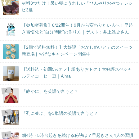
材料3つだけ！暑い朝にうれしい「ひんやりおやつ」レシ
ピ3選
【参加者募集】8/22開催！9月から変わりたい人へ！早起
き習慣化と“自分時間”の作り方｜ゲスト：井上皓史さん
【2個で送料無料！】大好評「おかしめいと」のスイーツ
新登場 | お得なキャンペーン開催中
【送料込・初回5%オフ】訳ありおトク！大好評スペシャ
ルティコーヒー豆｜Aima
「静かに」を英語で言うと？
「列に並ぶ」を3単語の英語で言うと？
朝4時・5時台起きを続ける秘訣は？早起きさん4人の習慣