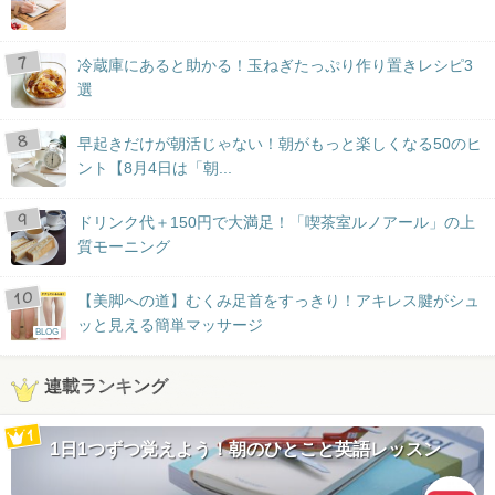
冷蔵庫にあると助かる！玉ねぎたっぷり作り置きレシピ3
選
早起きだけが朝活じゃない！朝がもっと楽しくなる50のヒ
ント【8月4日は「朝...
ドリンク代＋150円で大満足！「喫茶室ルノアール」の上
質モーニング
【美脚への道】むくみ足首をすっきり！アキレス腱がシュ
ッと見える簡単マッサージ
BLOG
連載ランキング
1日1つずつ覚えよう！朝のひとこと英語レッスン