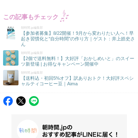
この記事もチェック
朝時間.jp編集部
【参加者募集】8/22開催！9月から変わりたい人へ！早
起き習慣化と“自分時間”の作り方｜ゲスト：井上皓史さ
ん
朝時間.jp編集部
【2個で送料無料！】大好評「おかしめいと」のスイー
ツ新登場 | お得なキャンペーン開催中
朝時間.jp編集部
【送料込・初回5%オフ】訳ありおトク！大好評スペシ
ャルティコーヒー豆｜Aima