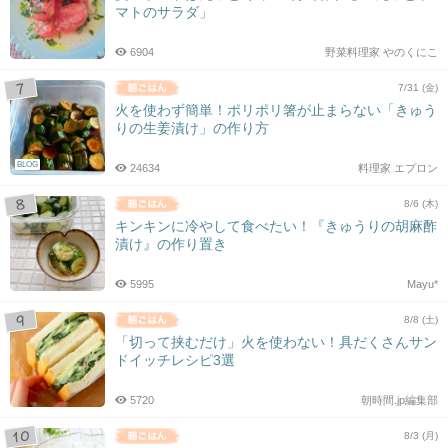
マトのサラダ」
6904
野菜料理家 やのくにこ
7/31 (金)
火を使わず簡単！ポリポリ箸が止まらない「きゅう
りの生姜漬け」の作り方
BLOG
24634
料理家 エプロン
8/6 (木)
キンキンに冷やして食べたい！『きゅうりの胡麻酢
漬け』の作り置き
5995
Mayu*
8/8 (土)
「切って挟むだけ」火を使わない！具だくさんサン
ドイッチレシピ3選
5720
朝時間.jp編集部
8/3 (月)