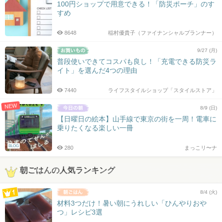
100円ショップで用意できる！「防災ポーチ」のす
すめ
8648
稲村優貴子（ファイナンシャルプランナー）
9/27 (月)
普段使いできてコスパも良し！「充電できる防災ラ
イト」を選んだ4つの理由
7440
ライフスタイルショップ「スタイルストア」
NEW
8/9 (日)
【日曜日の絵本】山手線で東京の街を一周！電車に
乗りたくなる楽しい一冊
BLOG
280
まっこリ〜ナ
朝ごはんの人気ランキング
8/4 (火)
材料3つだけ！暑い朝にうれしい「ひんやりおや
つ」レシピ3選