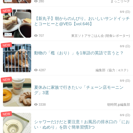
BLOG
280
まっこリ〜ナ
NEW
8/9 (日)
【新丸子】朝からのんびり。おいしいサンドイッチ
とコーヒーと@VEG【vol.646】
BLOG
707
東京ソトアサごはん会 (朝食レポーター)
NEW
8/9 (日)
動物の「檻（おり）」を1単語の英語で言うと？
4287
編集部（協力：eステ）
NEW
8/9 (日)
夏休みに家族で行きたい♪「チェーン店モーニン
グ」3選
3338
朝時間.jp編集部
NEW
8/9 (日)
シャワーだけだと要注意！お風呂の排水口の「にお
い・ぬめり」を防ぐ簡単習慣3つ