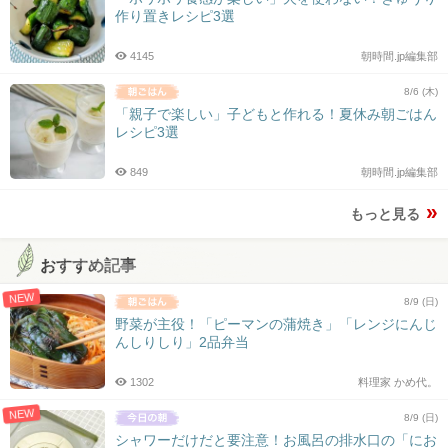
作り置きレシピ3選
4145
朝時間.jp編集部
8/6 (木)
「親子で楽しい」子どもと作れる！夏休み朝ごはん
レシピ3選
849
朝時間.jp編集部
もっと見る
おすすめ記事
NEW
8/9 (日)
野菜が主役！「ピーマンの蒲焼き」「レンジにんじ
んしりしり」2品弁当
1302
料理家 かめ代。
NEW
8/9 (日)
シャワーだけだと要注意！お風呂の排水口の「にお