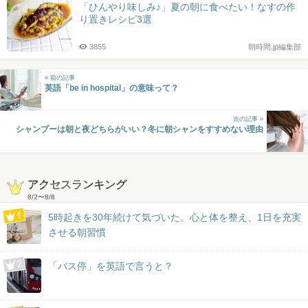
「ひんやり味しみ♪」夏の朝に食べたい！なすの作
り置きレシピ3選
3855
朝時間.jp編集部
« 前の記事
英語「be in hospital」の意味って？
次の記事 »
シャンプーは朝と夜どちらがいい？冬に朝シャンをすすめない理由
アクセスランキング
8/2
〜
8/8
5時起きを30年続けて気づいた。心と体を整え、1日を充実
させる朝習慣
「バス停」を英語で言うと？