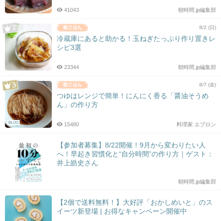
41043
朝時間.jp編集部
8/2 (日)
冷蔵庫にあると助かる！玉ねぎたっぷり作り置きレ
シピ3選
23344
朝時間.jp編集部
8/7 (金)
つゆはレンジで簡単！にんにく香る「醤油そうめ
ん」の作り方
BLOG
15480
料理家 エプロン
【参加者募集】8/22開催！9月から変わりたい人
へ！早起き習慣化と“自分時間”の作り方｜ゲスト：
井上皓史さん
朝時間.jp編集部
【2個で送料無料！】大好評「おかしめいと」のス
イーツ新登場 | お得なキャンペーン開催中