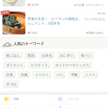
15720
せのお愛（クリンネスト）
NEW
8/9 (日)
野菜が主役！「ピーマンの蒲焼き」「レンジにんじ
んしりしり」2品弁当
1302
料理家 かめ代。
人気のキーワード
朝ごはん
英語
お弁当
おにぎり
食パン
ダイエット
ピラティス
ホットケーキミックス
白菜
豆腐
トースト
パン
手帳
ノート
片づけ
TOP
今日の朝