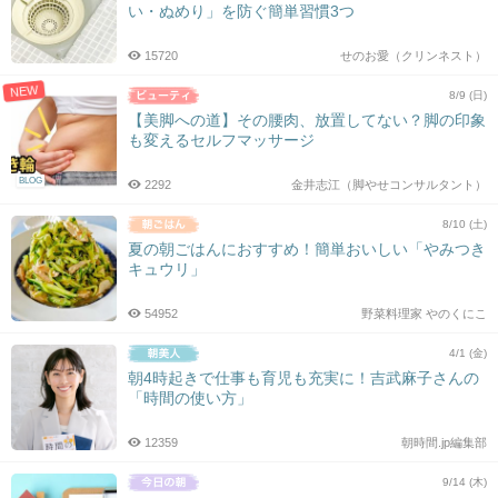
い・ぬめり」を防ぐ簡単習慣3つ
15720
せのお愛（クリンネスト）
NEW
8/9 (日)
【美脚への道】その腰肉、放置してない？脚の印象
も変えるセルフマッサージ
BLOG
2292
金井志江（脚やせコンサルタント）
8/10 (土)
夏の朝ごはんにおすすめ！簡単おいしい「やみつき
キュウリ」
54952
野菜料理家 やのくにこ
4/1 (金)
朝4時起きで仕事も育児も充実に！吉武麻子さんの
「時間の使い方」
12359
朝時間.jp編集部
9/14 (木)