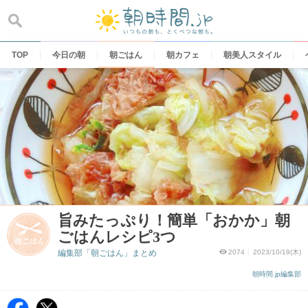
Skip
to
content
TOP
今日の朝
朝ごはん
朝カフェ
朝美人スタイル
旨みたっぷり！簡単「おかか」朝
ごはんレシピ3つ
編集部「朝ごはん」まとめ
2074
2023/10/19(木)
朝時間.jp編集部