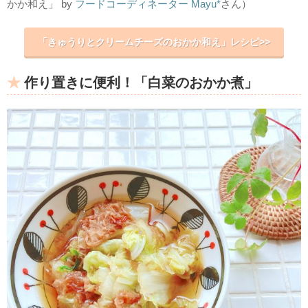
かか和え」 by
フードコーディネーター Mayu*
さん）
「きゅうりとクリームチーズのおかか和え」レシピ>>
作り置きに便利！「白菜のおかか煮」