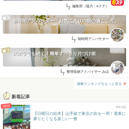
by:
編集部（協力：eステ）
朝時間アンバサダー「お気に入りの朝の過ごし方」
by:
朝時間アンバサダー
ズボラでも続く！簡単すっきり片づけ術
by:
整理収納アドバイザー みほ
連載ランキングをもっと見る
新着記事
NEW
8/9 (日)
【日曜日の絵本】山手線で東京の街を一周！電車に
乗りたくなる楽しい一冊