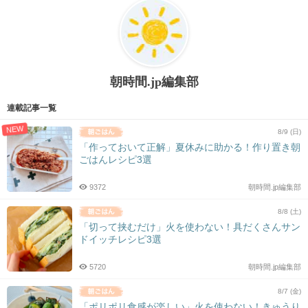
朝時間.jp編集部
連載記事一覧
NEW
8/9 (日)
「作っておいて正解」夏休みに助かる！作り置き朝
ごはんレシピ3選
9372
朝時間.jp編集部
8/8 (土)
「切って挟むだけ」火を使わない！具だくさんサン
ドイッチレシピ3選
5720
朝時間.jp編集部
8/7 (金)
「ポリポリ食感が楽しい」火を使わない！きゅうり