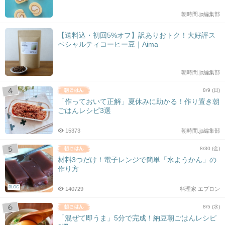
朝時間.jp編集部
【送料込・初回5%オフ】訳ありおトク！大好評ス
ペシャルティコーヒー豆｜Aima
朝時間.jp編集部
8/9 (日)
「作っておいて正解」夏休みに助かる！作り置き朝
ごはんレシピ3選
15373
朝時間.jp編集部
8/30 (金)
材料3つだけ！電子レンジで簡単「水ようかん」の
作り方
BLOG
140729
料理家 エプロン
8/5 (水)
「混ぜて即うま」5分で完成！納豆朝ごはんレシピ