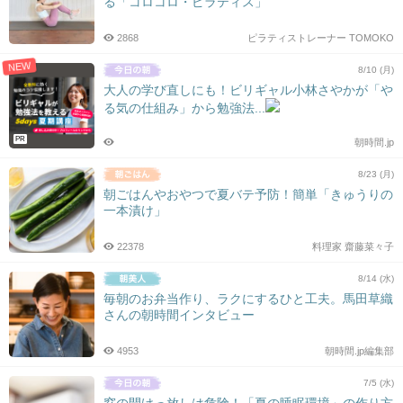
る「コロコロ・ピラティス」
2868
ピラティストレーナー TOMOKO
NEW
8/10 (月)
大人の学び直しにも！ビリギャル小林さやかが「や
る気の仕組み」から勉強法...
PR
朝時間.jp
8/23 (月)
朝ごはんやおやつで夏バテ予防！簡単「きゅうりの
一本漬け」
22378
料理家 齋藤菜々子
8/14 (水)
毎朝のお弁当作り、ラクにするひと工夫。馬田草織
さんの朝時間インタビュー
4953
朝時間.jp編集部
7/5 (水)