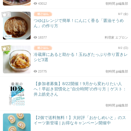
43012
朝時間.jp編集部
8/7 (金)
つゆはレンジで簡単！にんにく香る「醤油そうめ
ん」の作り方
BLOG
18377
料理家 エプロン
8/2 (日)
冷蔵庫にあると助かる！玉ねぎたっぷり作り置きレ
シピ3選
23775
朝時間.jp編集部
【参加者募集】8/22開催！9月から変わりたい人
へ！早起き習慣化と“自分時間”の作り方｜ゲスト：
井上皓史さん
朝時間.jp編集部
【2個で送料無料！】大好評「おかしめいと」のス
イーツ新登場 | お得なキャンペーン開催中