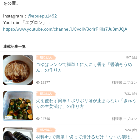
を公開。
Instagram：
@epuepu1492
YouTube「エプロン」：
https://www.youtube.com/channel/UCvoIiV3o4rFKlls7Ju3mJQA
連載記事一覧
8/7 (金)
つゆはレンジで簡単！にんにく香る「醤油そうめ
ん」の作り方
BLOG
18377
料理家 エプロン
7/31 (金)
火を使わず簡単！ポリポリ箸が止まらない「きゅう
りの生姜漬け」の作り方
BLOG
24740
料理家 エプロン
7/24 (金)
材料4つで簡単！切って漬けるだけ「なすの漬物」