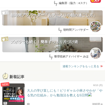
by:
編集部（協力：eステ）
朝時間アンバサダー「お気に入りの朝の過ごし方」
by:
朝時間アンバサダー
ズボラでも続く！簡単すっきり片づけ術
by:
整理収納アドバイザー みほ
連載ランキングをもっと見る
新着記事
NEW
8/10 (月)
大人の学び直しにも！ビリギャル小林さやかが「や
る気の仕組み」から勉強法を教える5日間
PR
朝時間.jp