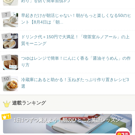
めり」を防ぐ簡単習慣3つ
早起きだけが朝活じゃない！朝がもっと楽しくなる50のヒ
ント【8月4日は「朝...
ドリンク代＋150円で大満足！「喫茶室ルノアール」の上
質モーニング
つゆはレンジで簡単！にんにく香る「醤油そうめん」の作
り方
BLOG
冷蔵庫にあると助かる！玉ねぎたっぷり作り置きレシピ3
選
連載ランキング
1日1つずつ覚えよう！朝のひとこと英語レッスン