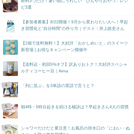
材料3つだけ！暑い朝にうれしい「ひんやりおやつ」レシ
ピ3選
【参加者募集】8/22開催！9月から変わりたい人へ！早起
き習慣化と“自分時間”の作り方｜ゲスト：井上皓史さん
【2個で送料無料！】大好評「おかしめいと」のスイーツ
新登場 | お得なキャンペーン開催中
【送料込・初回5%オフ】訳ありおトク！大好評スペシャ
ルティコーヒー豆｜Aima
「列に並ぶ」を3単語の英語で言うと？
朝4時・5時台起きを続ける秘訣は？早起きさん4人の習慣
シャワーだけだと要注意！お風呂の排水口の「におい・ぬ