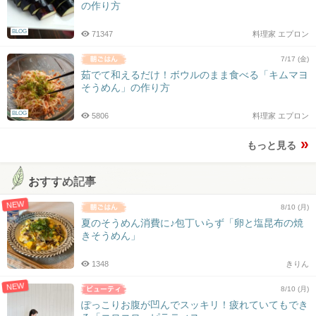
の作り方
BLOG
71347
料理家 エプロン
7/17 (金)
茹でて和えるだけ！ボウルのまま食べる「キムマヨ
そうめん」の作り方
BLOG
5806
料理家 エプロン
もっと見る
おすすめ記事
NEW
8/10 (月)
夏のそうめん消費に♪包丁いらず「卵と塩昆布の焼
きそうめん」
1348
きりん
NEW
8/10 (月)
ぽっこりお腹が凹んでスッキリ！疲れていてもでき