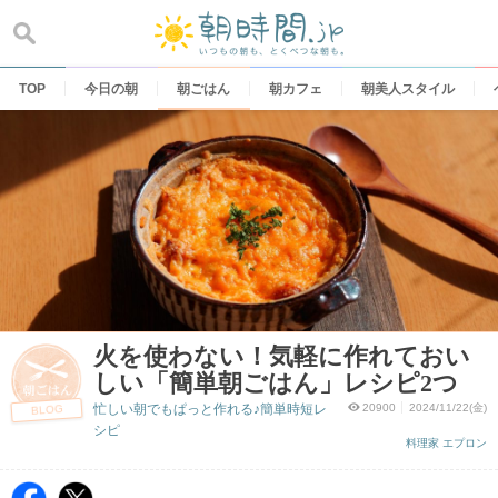
Skip
to
content
TOP
今日の朝
朝ごはん
朝カフェ
朝美人スタイル
火を使わない！気軽に作れておい
しい「簡単朝ごはん」レシピ2つ
忙しい朝でもぱっと作れる♪簡単時短レ
20900
2024/11/22(金)
BLOG
シピ
料理家 エプロン