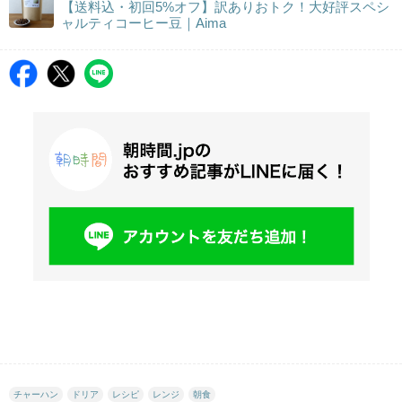
【送料込・初回5%オフ】訳ありおトク！大好評スペシ
ャルティコーヒー豆｜Aima
チャーハン
ドリア
レシピ
レンジ
朝食