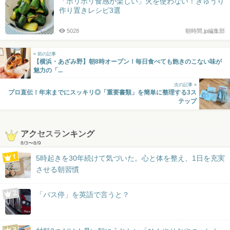
「ポリポリ食感が楽しい」火を使わない！きゅうり
作り置きレシピ3選
5028
朝時間.jp編集部
« 前の記事
【横浜・あざみ野】朝8時オープン！毎日食べても飽きのこない味が
魅力の「...
次の記事 »
プロ直伝！年末までにスッキリ◎「重要書類」を簡単に整理する3ス
テップ
アクセスランキング
8/3
〜
8/9
5時起きを30年続けて気づいた。心と体を整え、1日を充実
させる朝習慣
「バス停」を英語で言うと？