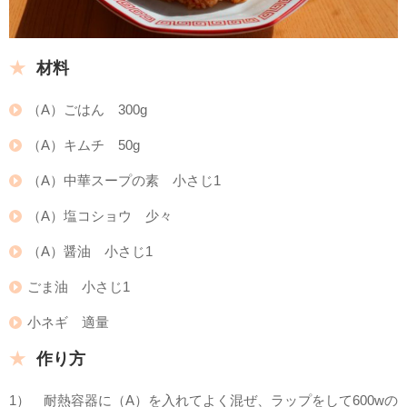
材料
（A）ごはん 300g
（A）キムチ 50g
（A）中華スープの素 小さじ1
（A）塩コショウ 少々
（A）醤油 小さじ1
ごま油 小さじ1
小ネギ 適量
作り方
1） 耐熱容器に（A）を入れてよく混ぜ、ラップをして600wの