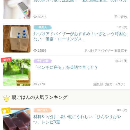
窓の開けっ放しは危険！「夏の睡眠環境」の作り方
39216
田中青紗
1/6 (水)
片づけアドバイザーがおすすめ！いざという時困ら
ない「備蓄・ローリングス...
15998
片づけアドバイザー 石阪京子
NEW
8/10 (月)
「ベンチに座る」を英語で言うと？
7770
編集部（協力：eステ）
朝ごはんの人気ランキング
8/4 (火)
材料3つだけ！暑い朝にうれしい「ひんやりおや
つ」レシピ3選