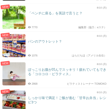
NEW
8/10 (月)
「ベンチに座る」を英語で言うと？
7770
編集部（協力：eステ）
NEW
8/10 (月)
パンのアウトレット？
BLOG
1076
はらだちほ（アメリカ在住）
NEW
8/10 (月)
ぽっこりお腹が凹んでスッキリ！疲れていてもでき
る「コロコロ・ピラティス」
2868
ピラティストレーナー TOMOKO
NEW
8/10 (月)
しっかり味で満足！ご飯が進む「甘辛お弁当」レシ
ピ3つ