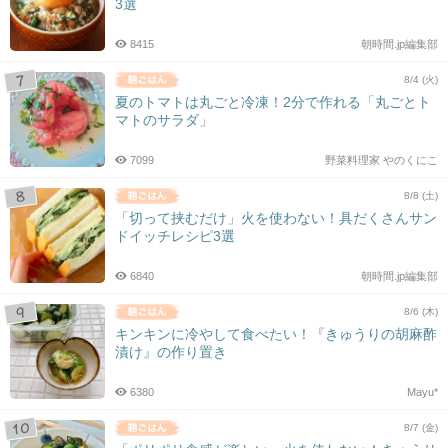
3選
8415
朝時間.jp編集部
8/4 (火)
夏のトマトは丸ごと冷凍！2分で作れる「丸ごとト
マトのサラダ」
7099
野菜料理家 やのくにこ
8/8 (土)
「切って挟むだけ」火を使わない！具だくさんサン
ドイッチレシピ3選
6840
朝時間.jp編集部
8/6 (木)
キンキンに冷やして食べたい！『きゅうりの胡麻酢
漬け』の作り置き
6380
Mayu*
8/7 (金)