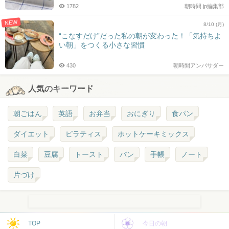
1782
朝時間.jp編集部
NEW
8/10 (月)
“こなすだけ”だった私の朝が変わった！「気持ちよ
い朝」をつくる小さな習慣
430
朝時間アンバサダー
人気のキーワード
朝ごはん
英語
お弁当
おにぎり
食パン
ダイエット
ピラティス
ホットケーキミックス
白菜
豆腐
トースト
パン
手帳
ノート
片づけ
TOP
今日の朝