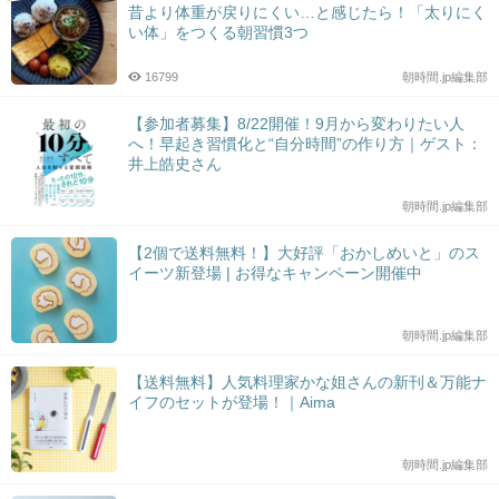
昔より体重が戻りにくい…と感じたら！「太りにく
い体」をつくる朝習慣3つ
16799
朝時間.jp編集部
【参加者募集】8/22開催！9月から変わりたい人
へ！早起き習慣化と“自分時間”の作り方｜ゲスト：
井上皓史さん
朝時間.jp編集部
【2個で送料無料！】大好評「おかしめいと」のス
イーツ新登場 | お得なキャンペーン開催中
朝時間.jp編集部
【送料無料】人気料理家かな姐さんの新刊＆万能ナ
イフのセットが登場！｜Aima
朝時間.jp編集部