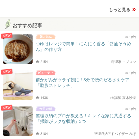
もっと見る
おすすめ記事
NEW
8/7 (金)
つゆはレンジで簡単！にんにく香る「醤油そうめ
ん」の作り方
BLOG
2154
料理家 エプロン
NEW
8/7 (金)
前かがみがツライ朝に！5分で腰のだるさをケア
「脇腹ストレッチ」
1436
ヨガ講師 高木沙織
NEW
8/7 (金)
整理収納のプロが教える！キレイな家に共通する
「掃除がラクな収納」3つ
3104
整理収納アドバイザー みほ