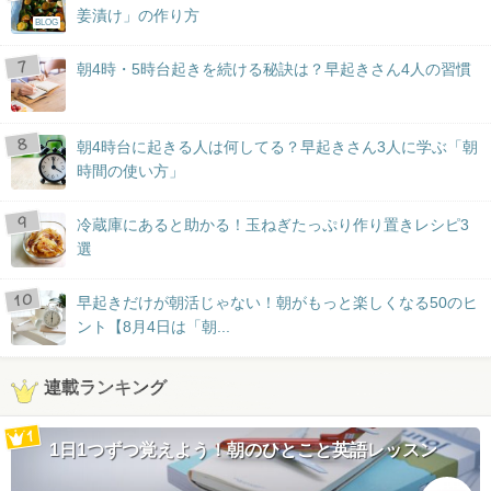
姜漬け」の作り方
BLOG
朝4時・5時台起きを続ける秘訣は？早起きさん4人の習慣
朝4時台に起きる人は何してる？早起きさん3人に学ぶ「朝
時間の使い方」
冷蔵庫にあると助かる！玉ねぎたっぷり作り置きレシピ3
選
早起きだけが朝活じゃない！朝がもっと楽しくなる50のヒ
ント【8月4日は「朝...
連載ランキング
1日1つずつ覚えよう！朝のひとこと英語レッスン