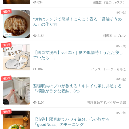
834
編集部（協力：eステ）
NEW
8/7 (金)
つゆはレンジで簡単！にんにく香る「醤油そうめ
ん」の作り方
BLOG
2154
料理家 エプロン
NEW
8/7 (金)
【四コマ漫画】vol.217｜夏の風物詩！うたた寝し
ていたら…。
104
イラストレーターもちこ
NEW
8/7 (金)
整理収納のプロが教える！キレイな家に共通する
「掃除がラクな収納」3つ
3104
整理収納アドバイザー みほ
NEW
8/7 (金)
【渋谷】駅直結でハワイ気分。心が旅する
「goodNess」のモーニング