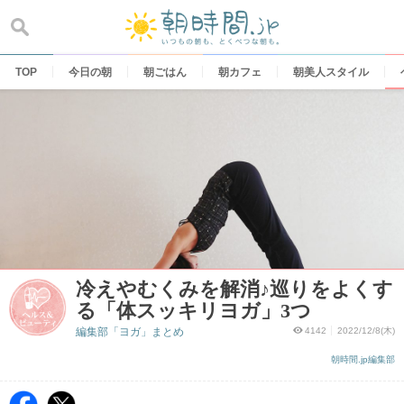
Skip
to
content
TOP
今日の朝
朝ごはん
朝カフェ
朝美人スタイル
冷えやむくみを解消♪巡りをよくす
る「体スッキリヨガ」3つ
編集部「ヨガ」まとめ
4142
2022/12/8(木)
朝時間.jp編集部