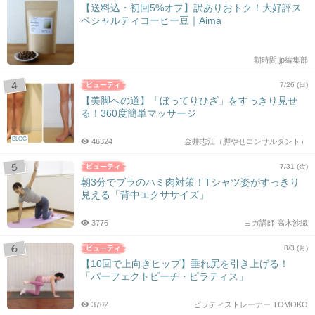
【送料込・初回5%オフ】訳ありおトク！大好評ス
ペシャルティコーヒー豆｜Aima
朝時間.jp編集部
7/26 (日)
【美脚への道】「ぼってりひざ」をすっきり見せ
る！360度簡単マッサージ
BLOG
46324
金井志江（脚やせコンサルタント）
7/31 (金)
朝3分でブラのハミ肉対策！Tシャツ姿がすっきり
見える「背中エクササイズ」
3776
ヨガ講師 高木沙織
8/3 (月)
【10回で上向きヒップ】垂れ尻を引き上げる！
「パーフェクトピーチ・ピラティス」
3702
ピラティストレーナー TOMOKO