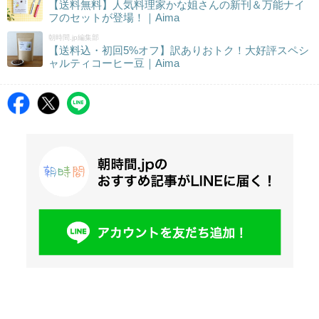
【送料無料】人気料理家かな姐さんの新刊＆万能ナイ
フのセットが登場！｜Aima
朝時間.jp編集部
【送料込・初回5%オフ】訳ありおトク！大好評スペシ
ャルティコーヒー豆｜Aima