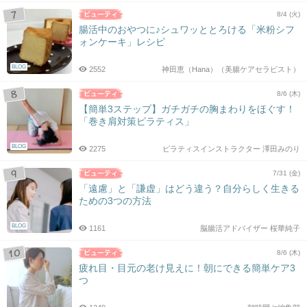
8/4 (火)
腸活中のおやつに♪シュワッととろける「米粉シフ
ォンケーキ」レシピ
BLOG
2552
神田恵（Hana）（美腸ケアセラピスト）
8/6 (木)
【簡単3ステップ】ガチガチの胸まわりをほぐす！
「巻き肩対策ピラティス」
BLOG
2275
ピラティスインストラクター 澤田みのり
7/31 (金)
「遠慮」と「謙虚」はどう違う？自分らしく生きる
ための3つの方法
BLOG
1161
脳腸活アドバイザー 桜華純子
8/6 (木)
疲れ目・目元の老け見えに！朝にできる簡単ケア3
つ