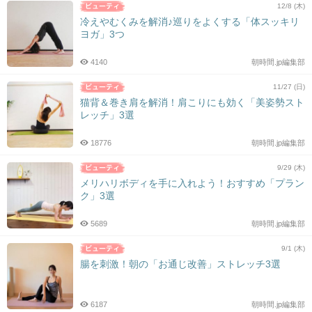
12/8 (木)
冷えやむくみを解消♪巡りをよくする「体スッキリ
ヨガ」3つ
4140
朝時間.jp編集部
11/27 (日)
猫背＆巻き肩を解消！肩こりにも効く「美姿勢スト
レッチ」3選
18776
朝時間.jp編集部
9/29 (木)
メリハリボディを手に入れよう！おすすめ「プラン
ク」3選
5689
朝時間.jp編集部
9/1 (木)
腸を刺激！朝の「お通じ改善」ストレッチ3選
6187
朝時間.jp編集部