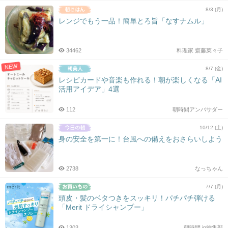
8/3 (月)
レンジでもう一品！簡単とろ旨「なすナムル」
34462
料理家 齋藤菜々子
NEW
8/7 (金)
レシピカードや音楽も作れる！朝が楽しくなる「AI
活用アイデア」4選
112
朝時間アンバサダー
10/12 (土)
身の安全を第一に！台風への備えをおさらいしよう
2738
なっちゃん
7/7 (月)
頭皮・髪のベタつきをスッキリ！パチパチ弾ける
「Merit ドライシャンプー」
1303
朝時間.jp編集部