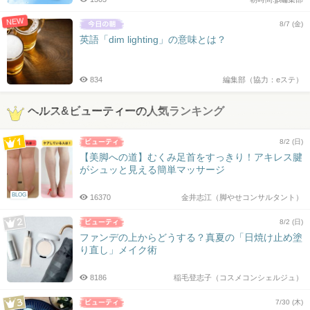
NEW
8/7 (金)
英語「dim lighting」の意味とは？
834
編集部（協力：eステ）
ヘルス&ビューティーの人気ランキング
8/2 (日)
【美脚への道】むくみ足首をすっきり！アキレス腱
がシュッと見える簡単マッサージ
BLOG
16370
金井志江（脚やせコンサルタント）
8/2 (日)
ファンデの上からどうする？真夏の「日焼け止め塗
り直し」メイク術
8186
稲毛登志子（コスメコンシェルジュ）
7/30 (木)