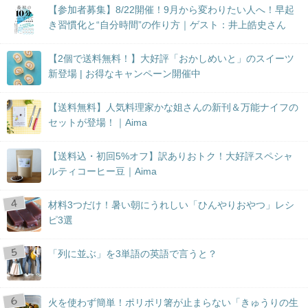
【参加者募集】8/22開催！9月から変わりたい人へ！早起
き習慣化と“自分時間”の作り方｜ゲスト：井上皓史さん
【2個で送料無料！】大好評「おかしめいと」のスイーツ
新登場 | お得なキャンペーン開催中
【送料無料】人気料理家かな姐さんの新刊＆万能ナイフの
セットが登場！｜Aima
【送料込・初回5%オフ】訳ありおトク！大好評スペシャ
ルティコーヒー豆｜Aima
材料3つだけ！暑い朝にうれしい「ひんやりおやつ」レシ
ピ3選
「列に並ぶ」を3単語の英語で言うと？
火を使わず簡単！ポリポリ箸が止まらない「きゅうりの生