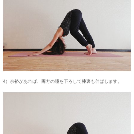
4）余裕があれば、両方の踵を下ろして膝裏も伸ばします。