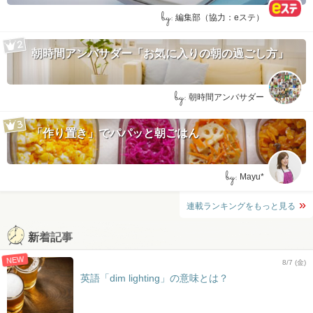
by:
編集部（協力：eステ）
朝時間アンバサダー「お気に入りの朝の過ごし方」
by:
朝時間アンバサダー
「作り置き」でパパッと朝ごはん
by:
Mayu*
連載ランキングをもっと見る
新着記事
NEW
8/7 (金)
英語「dim lighting」の意味とは？