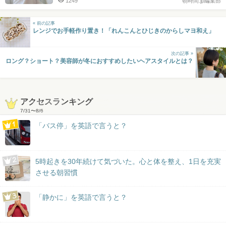
1249
朝時間.jp編集部
« 前の記事
レンジでお手軽作り置き！「れんこんとひじきのからしマヨ和え」
次の記事 »
ロング？ショート？美容師が冬におすすめしたいヘアスタイルとは？
アクセスランキング
7/31
〜
8/6
「バス停」を英語で言うと？
5時起きを30年続けて気づいた。心と体を整え、1日を充実
させる朝習慣
「静かに」を英語で言うと？