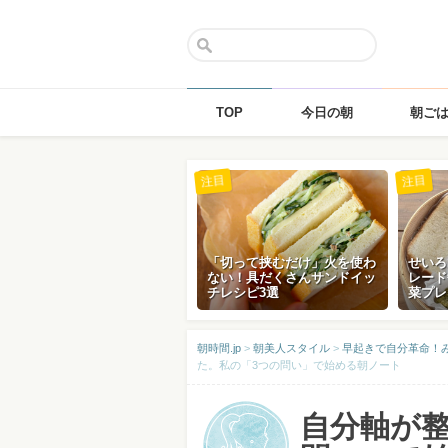
TOP
今日の朝
朝ご
Skip
注目
注目
to
content
「切って挟むだけ」火を使わ
せいろ
ない！具だくさんサンドイッ
レード
チレシピ3選
菜プレ
朝時間.jp
>
朝美人スタイル
>
早起きで自分革命！み
た。私の「3つの問い」で始める朝ノート
自分軸が