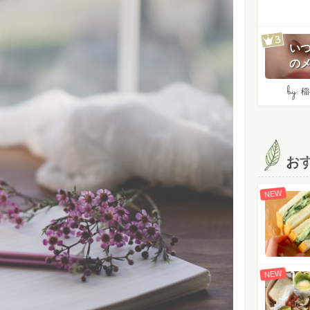
い
のメ
by:
稲
お
NEW
NEW