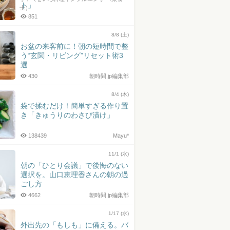
ト」
士）
851
8/8 (土)
お盆の来客前に！朝の短時間で整
う“玄関・リビング”リセット術3
選
430
朝時間.jp編集部
8/4 (木)
袋で揉むだけ！簡単すぎる作り置
き「きゅうりのわさび漬け」
138439
Mayu*
11/1 (水)
朝の「ひとり会議」で後悔のない
選択を。山口恵理香さんの朝の過
ごし方
4662
朝時間.jp編集部
1/17 (水)
外出先の「もしも」に備える。バ