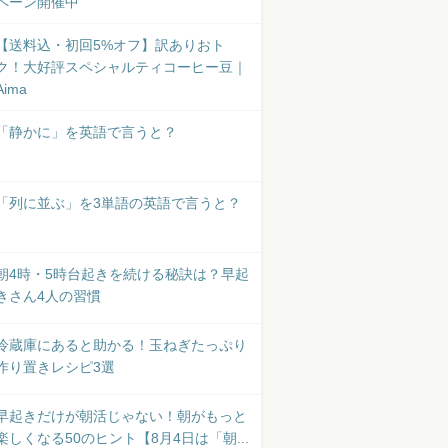
ペーン開催中
【送料込・初回5%オフ】訳ありおト
ク！大好評スペシャルティコーヒー豆｜
Aima
「静かに」を英語で言うと？
「列に並ぶ」を3単語の英語で言うと？
朝4時・5時台起きを続ける秘訣は？早起
きさん4人の習慣
冷蔵庫にあると助かる！玉ねぎたっぷり
作り置きレシピ3選
早起きだけが朝活じゃない！朝がもっと
楽しくなる50のヒント【8月4日は「朝...