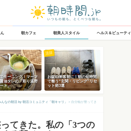
はん
朝カフェ
朝美人スタイル
ヘルス＆ビューティ
注目
でモーニング！マーマ
お盆の来客前に！朝の短時間
醤油タレの「彩り温野
で整う“玄関・リビング”リセ
ート」
ット術3選
んなの朝活 by 朝活コミュニティ「朝キャリ」
>
自分軸が整ってき
整ってきた。私の「3つの