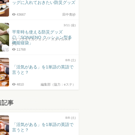
ッグに入れておきたい防災グッズ
43667
田中青紗
3/11 (金)
平常時も使える防災グッズ
◎「SONAENO クッション型多
ライフスタイルショップ「スタイルスト
機能寝袋」
ア」
11768
8/8 (土)
「活気がある」を1単語の英語で
言うと？
4810
編集部（協力：eステ）
着記事
8/8 (土)
「活気がある」を1単語の英語で
言うと？