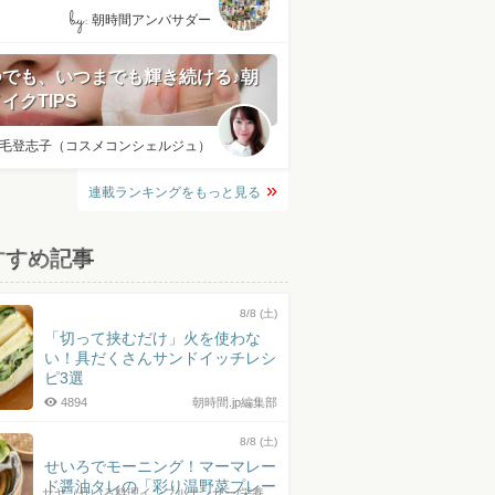
by:
朝時間アンバサダー
つでも、いつまでも輝き続ける♪朝
イクTIPS
毛登志子（コスメコンシェルジュ）
連載ランキングをもっと見る
すすめ記事
8/8 (土)
「切って挟むだけ」火を使わな
い！具だくさんサンドイッチレシ
ピ3選
4894
朝時間.jp編集部
8/8 (土)
せいろでモーニング！マーマレー
ド醤油タレの「彩り温野菜プレー
サヤ（せいろ料理インフルエンサー/栄養