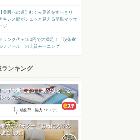
【美脚への道】むくみ足首をすっきり！
アキレス腱がシュッと見える簡単マッサ
ージ
ドリンク代＋150円で大満足！「喫茶室
ルノアール」の上質モーニング
載ランキング
日1つずつ覚えよう！朝のひとこと
語レッスン
by:
編集部（協力：eステ）
時間アンバサダー「お気に入りの
の過ごし方」