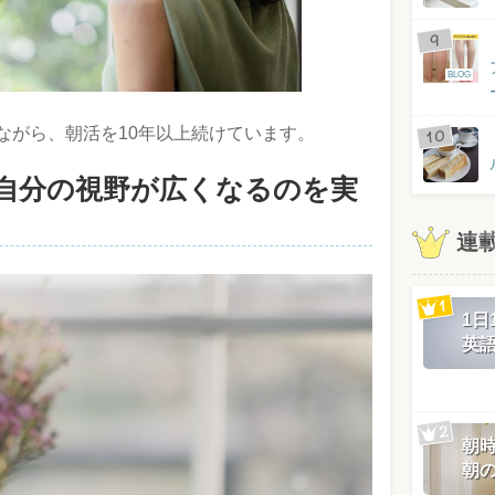
BLOG
ながら、朝活を10年以上続けています。
自分の視野が広くなるのを実
連
1
英
朝
朝