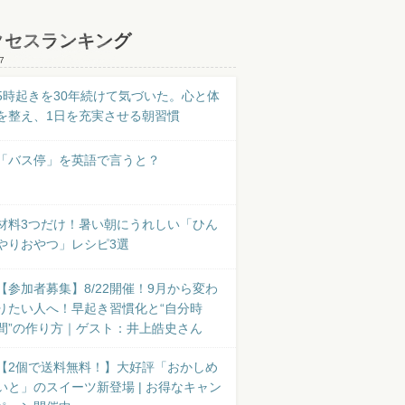
クセスランキング
7
5時起きを30年続けて気づいた。心と体
を整え、1日を充実させる朝習慣
「バス停」を英語で言うと？
材料3つだけ！暑い朝にうれしい「ひん
やりおやつ」レシピ3選
【参加者募集】8/22開催！9月から変わ
りたい人へ！早起き習慣化と“自分時
間”の作り方｜ゲスト：井上皓史さん
【2個で送料無料！】大好評「おかしめ
いと」のスイーツ新登場 | お得なキャン