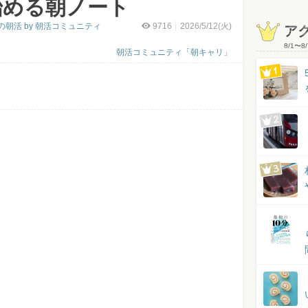
始める朝ノート
朝活 by 朝活コミュニティ
9716
2026/5/12(火)
ア
8/1
〜
8/
朝活コミュニティ「朝キャリ」