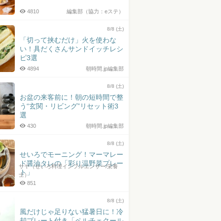
4810
編集部（協力：eステ）
8/8 (土)
「切って挟むだけ」火を使わな
い！具だくさんサンドイッチレシ
ピ3選
4894
朝時間.jp編集部
8/8 (土)
お盆の来客前に！朝の短時間で整
う“玄関・リビング”リセット術3
選
430
朝時間.jp編集部
8/8 (土)
せいろでモーニング！マーマレー
ド醤油タレの「彩り温野菜プレー
サヤ（せいろ料理インフルエンサー/栄養
ト」
士）
851
8/8 (土)
風だけじゃ足りない猛暑日に！冷
却プレート付き「ペルチェクール