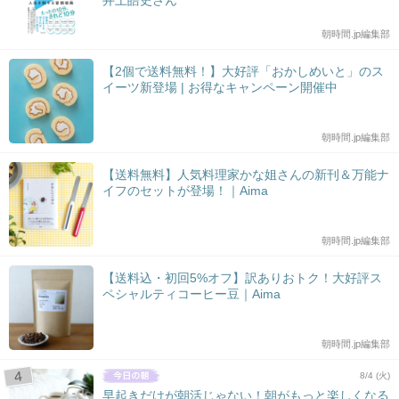
朝時間.jp編集部
【2個で送料無料！】大好評「おかしめいと」のス
イーツ新登場 | お得なキャンペーン開催中
朝時間.jp編集部
【送料無料】人気料理家かな姐さんの新刊＆万能ナ
イフのセットが登場！｜Aima
朝時間.jp編集部
【送料込・初回5%オフ】訳ありおトク！大好評ス
ペシャルティコーヒー豆｜Aima
朝時間.jp編集部
8/4 (火)
早起きだけが朝活じゃない！朝がもっと楽しくなる