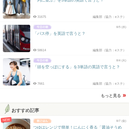
31675
編集部（協力：eステ）
8/5 (水)
「バス停」を英語で言うと？
58614
編集部（協力：eステ）
8/4 (火)
「頭を空っぽにする」を3単語の英語で言うと？
7661
編集部（協力：eステ）
もっと見る
おすすめ記事
NEW
8/7 (金)
つゆはレンジで簡単！にんにく香る「醤油そうめ