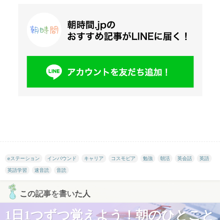
eステーション
インバウンド
キャリア
コスモピア
勉強
朝活
英会話
英語
英語学習
速音読
音読
この記事を書いた人
1日1つずつ覚えよう！朝のひとこと