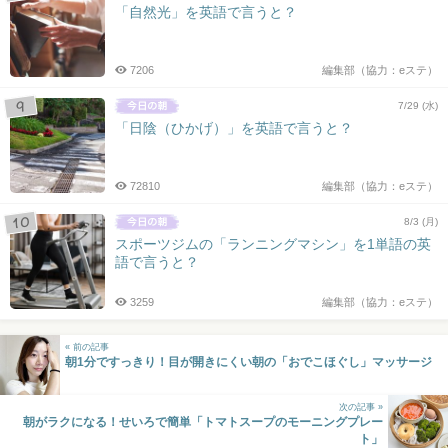
「自然光」を英語で言うと？
7206
編集部（協力：eステ）
7/29 (水)
「日陰（ひかげ）」を英語で言うと？
72810
編集部（協力：eステ）
8/3 (月)
スポーツジムの「ランニングマシン」を1単語の英
語で言うと？
3259
編集部（協力：eステ）
« 前の記事
朝1分ですっきり！目が開きにくい朝の「おでこほぐし」マッサージ
次の記事 »
朝がラクになる！せいろで簡単「トマトスープのモーニングプレー
ト」