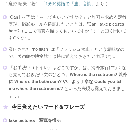
（ 鹿野 晴夫（著）
『1分間英語で「速」音読』
より ）
“Can I ～?” は「～してもいいですか？」と許可を求める定番
表現。撮影ルールを確認したいときは、”Can I take pictures
here?（ここで写真を撮ってもいいですか？）” と短く聞いて
もOKです。
案内された “no flash” は「フラッシュ禁止」という意味なの
で、美術館や博物館では特に覚えておきたい表現です。
「お手洗い（トイレ）はどこですか」は、海外旅行に行くな
ら覚えておきたい文のひとつ。
Where is the restroom? 以外
に Where’s the bathroom? や、より丁寧な Could you tell
me where the restroom is?
といった表現も覚えておきまし
ょう。
今日覚えたいワード＆フレーズ
take pictures：写真を撮る