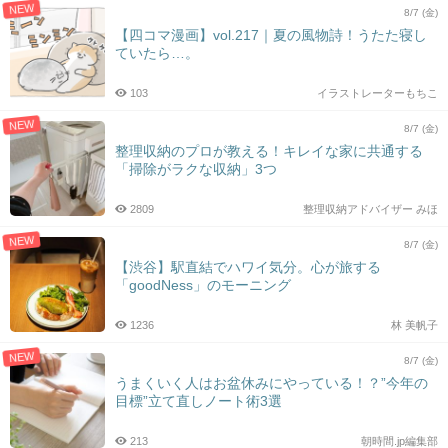
NEW
8/7 (金)
【四コマ漫画】vol.217｜夏の風物詩！うたた寝し
ていたら…。
103
イラストレーターもちこ
NEW
8/7 (金)
整理収納のプロが教える！キレイな家に共通する
「掃除がラクな収納」3つ
2809
整理収納アドバイザー みほ
NEW
8/7 (金)
【渋谷】駅直結でハワイ気分。心が旅する
「goodNess」のモーニング
1236
林 美帆子
NEW
8/7 (金)
うまくいく人はお盆休みにやっている！？”今年の
目標”立て直しノート術3選
213
朝時間.jp編集部