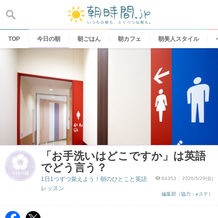
Skip
to
content
TOP
今日の朝
朝ごはん
朝カフェ
朝美人スタイル
「お手洗いはどこですか」は英語
でどう言う？
1日1つずつ覚えよう！朝のひとこと英語
84353
2026/5/29(金)
レッスン
編集部（協力：eステ）