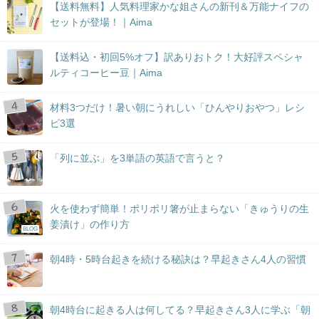
【送料無料】人気料理家かな姐さんの新刊＆万能ナイフの
セットが登場！｜Aima
【送料込・初回5%オフ】訳ありおトク！大好評スペシャ
ルティコーヒー豆｜Aima
材料3つだけ！暑い朝にうれしい「ひんやりおやつ」レシ
ピ3選
「列に並ぶ」を3単語の英語で言うと？
火を使わず簡単！ポリポリ箸が止まらない「きゅうりの生
姜漬け」の作り方
BLOG
朝4時・5時台起きを続ける秘訣は？早起きさん4人の習慣
朝4時台に起きる人は何してる？早起きさん3人に学ぶ「朝