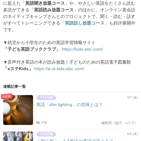
に捉えた「
英語聞き放題コース
」や、やさしい英語をたくさん読む
多読ができる「
英語読み放題コース
」のほかに、オンライン英会話
のネイティブキャンプさんとのプロジェクトで、聞く・読む・話す
がすべてトレーニングできる「
英語話し放題コース
」も好評展開中
です。
▼幼児から小学生のための英語学習情報サイト
「子ども英語ブッククラブ」
https://kids-ebc.com/
▼音声付き英語の本が読み放題！子どものための英語電子図書館
「eステKids」
https://e-st.kids-ebc.com/
連載記事一覧
NEW
8/7 (金)
英語「dim lighting」の意味とは？
779
編集部（協力：eステ）
8/6 (木)
「列に並ぶ」を3単語の英語で言うと？