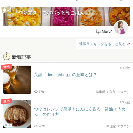
「作り置き」でパパッと朝ごはん
by:
Mayu*
連載ランキングをもっと見る
新着記事
NEW
8/7 (金)
英語「dim lighting」の意味とは？
779
編集部（協力：eステ）
NEW
8/7 (金)
つゆはレンジで簡単！にんにく香る「醤油そうめ
ん」の作り方
BLOG
2031
料理家 エプロン