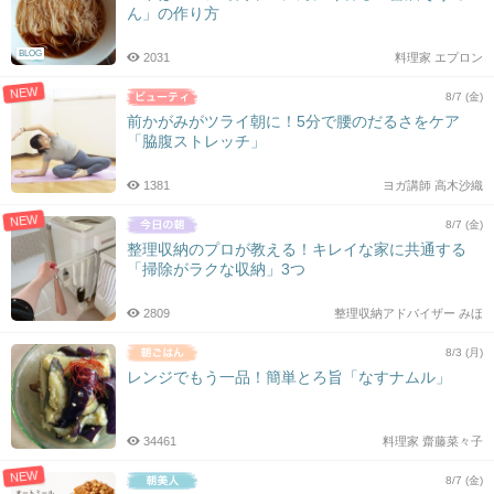
ん」の作り方
BLOG
2031
料理家 エプロン
NEW
8/7 (金)
前かがみがツライ朝に！5分で腰のだるさをケア
「脇腹ストレッチ」
1381
ヨガ講師 高木沙織
NEW
8/7 (金)
整理収納のプロが教える！キレイな家に共通する
「掃除がラクな収納」3つ
2809
整理収納アドバイザー みほ
8/3 (月)
レンジでもう一品！簡単とろ旨「なすナムル」
34461
料理家 齋藤菜々子
NEW
8/7 (金)