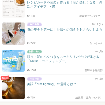
レシピカードや音楽も作れる！朝が楽しくなる「AI
活用アイデア」4選
108
朝時間アンバサダー
10/12 (土)
身の安全を第一に！台風への備えをおさらいしよう
2736
なっちゃん
7/7 (月)
頭皮・髪のベタつきをスッキリ！パチパチ弾ける
「Merit ドライシャンプー」
1302
朝時間.jp編集部
NEW
8/7 (金)
英語「dim lighting」の意味とは？
779
編集部（協力：eステ）