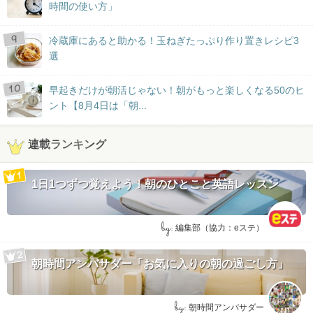
時間の使い方」
冷蔵庫にあると助かる！玉ねぎたっぷり作り置きレシピ3
選
早起きだけが朝活じゃない！朝がもっと楽しくなる50のヒ
ント【8月4日は「朝...
連載ランキング
1日1つずつ覚えよう！朝のひとこと英語レッスン
by:
編集部（協力：eステ）
朝時間アンバサダー「お気に入りの朝の過ごし方」
by:
朝時間アンバサダー