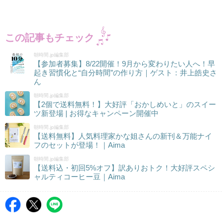
この記事もチェック
朝時間.jp編集部
【参加者募集】8/22開催！9月から変わりたい人へ！早
起き習慣化と“自分時間”の作り方｜ゲスト：井上皓史さ
ん
朝時間.jp編集部
【2個で送料無料！】大好評「おかしめいと」のスイー
ツ新登場 | お得なキャンペーン開催中
朝時間.jp編集部
【送料無料】人気料理家かな姐さんの新刊＆万能ナイ
フのセットが登場！｜Aima
朝時間.jp編集部
【送料込・初回5%オフ】訳ありおトク！大好評スペシ
ャルティコーヒー豆｜Aima