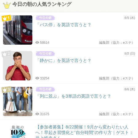
今日の朝の人気ランキング
8/5 (水)
「バス停」を英語で言うと？
58614
編集部（協力：eステ）
8/2 (日)
「静かに」を英語で言うと？
33254
編集部（協力：eステ）
8/6 (木)
「列に並ぶ」を3単語の英語で言うと？
31675
編集部（協力：eステ）
【参加者募集】8/22開催！9月から変わりたい人
へ！早起き習慣化と“自分時間”の作り方｜ゲスト：
井上皓史さん