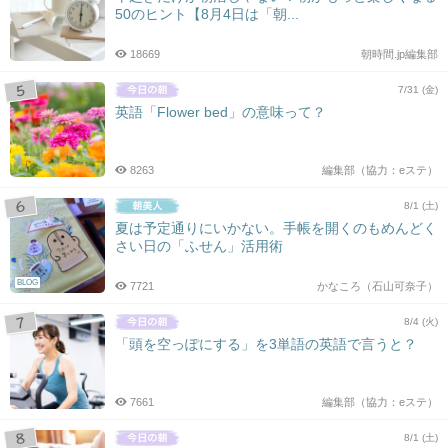
50のヒント【8月4日は「朝...
18669
朝時間.jp編集部
7/31 (金)
英語「Flower bed」の意味って？
8263
編集部（協力：eステ）
8/1 (土)
夏は予定通りにいかない。手帳を開くのもめんどく
さい日の「ふせん」活用術
BLOG
7721
かなころ（石山可奈子）
8/4 (火)
「頭を空っぽにする」を3単語の英語で言うと？
7661
編集部（協力：eステ）
8/1 (土)