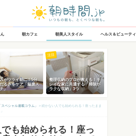
はん
朝カフェ
朝美人スタイル
ヘルス＆ビューティ
注目
みがツライ朝に！5分
整理収納のプロが教える！キ
だるさをケア「脇腹ス
レイな家に共通する「掃除が
チ」
ラクな収納」3つ
「スペシャル連載コラム」
>
続かない人でも始められる！座ったまま
ス」
人でも始められる！座っ