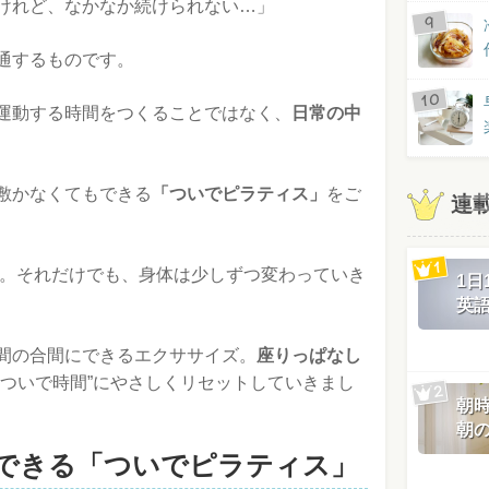
けれど、なかなか続けられない…」
通するものです。
運動する時間をつくることではなく、
日常の中
敷かなくてもできる
「ついでピラティス」
をご
連
け。それだけでも、身体は少しずつ変わっていき
1
英
間の合間にできるエクササイズ。
座りっぱなし
“ついで時間”にやさしくリセットしていきまし
朝
朝
できる「ついでピラティス」