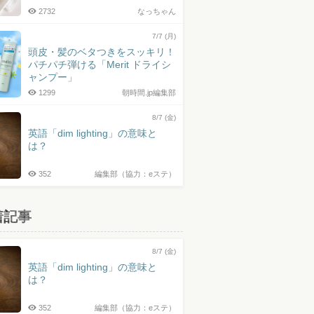
2732
なっちゃん
7/7 (月)
頭皮・髪のベタつきをスッキリ！
パチパチ弾ける「Merit ドライシ
ャンプー」
1299
朝時間.jp編集部
8/7 (金)
英語「dim lighting」の意味と
は？
352
編集部（協力：eステ）
着記事
8/7 (金)
英語「dim lighting」の意味と
は？
352
編集部（協力：eステ）