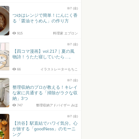
8/7 (金)
つゆはレンジで簡単！にんにく香
る「醤油そうめん」の作り方
915
料理家 エプロン
8/7 (金)
【四コマ漫画】vol.217｜夏の風
物詩！うたた寝していたら…。
66
イラストレーターもちこ
8/7 (金)
整理収納のプロが教える！キレイ
な家に共通する「掃除がラクな収
納」3つ
747
整理収納アドバイザー みほ
8/7 (金)
【渋谷】駅直結でハワイ気分。心
が旅する「goodNess」のモーニ
ング