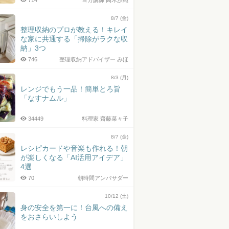
714
ヨガ講師 高木沙織
8/7 (金)
整理収納のプロが教える！キレイ
な家に共通する「掃除がラクな収
納」3つ
746
整理収納アドバイザー みほ
8/3 (月)
レンジでもう一品！簡単とろ旨
「なすナムル」
34449
料理家 齋藤菜々子
8/7 (金)
レシピカードや音楽も作れる！朝
が楽しくなる「AI活用アイデア」
4選
70
朝時間アンバサダー
10/12 (土)
身の安全を第一に！台風への備え
をおさらいしよう