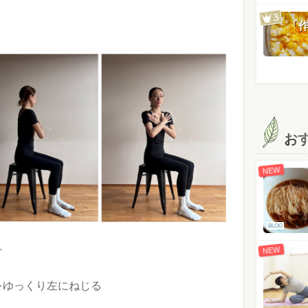
「
お
NEW
BLOG
NEW
す
をゆっくり左にねじる