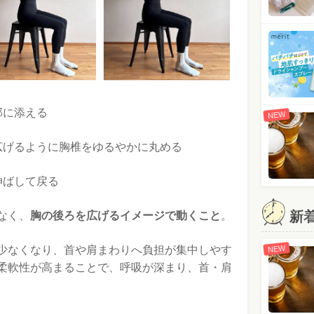
部に添える
NEW
広げるように胸椎をゆるやかに丸める
伸ばして戻る
新
なく、
胸の後ろを広げるイメージで動くこと
。
NEW
少なくなり、首や肩まわりへ負担が集中しやす
柔軟性が高まることで、呼吸が深まり、首・肩