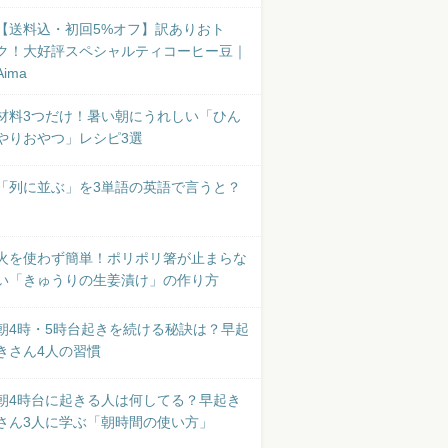
【送料込・初回5%オフ】訳ありおト
ク！大好評スペシャルティコーヒー豆｜
Aima
材料3つだけ！暑い朝にうれしい「ひん
やりおやつ」レシピ3選
「列に並ぶ」を3単語の英語で言うと？
火を使わず簡単！ポリポリ箸が止まらな
い「きゅうりの生姜漬け」の作り方
朝4時・5時台起きを続ける秘訣は？早起
きさん4人の習慣
朝4時台に起きる人は何してる？早起き
さん3人に学ぶ「朝時間の使い方」