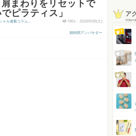
・肩まわりをリセットで
いでピラティス」
ア
7/30
〜
シャル連載コラム」
7801
2026/5/30(土)
朝時間アンバサダー