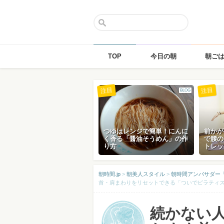
TOP
今日の朝
朝ご
Skip
注目
注目
BLOG
to
content
つゆはレンジで簡単！にんに
前かが
く香る「醤油そうめん」の作
で腰の
り方
トレッ
朝時間.jp
>
朝美人スタイル
>
朝時間アンバサダー
首・肩まわりをリセットできる「ついでピラティ
続かない