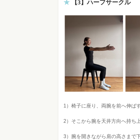
【3】ハーフサークル
1）椅子に座り、両腕を前へ伸ば
2）そこから腕を天井方向へ持ち
3）腕を開きながら肩の高さまで