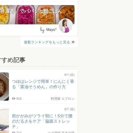
作り置き」でパパッと朝ごはん
by:
Mayu*
連載ランキングをもっと見る
すすめ記事
8/7 (金)
つゆはレンジで簡単！にんにく香
る「醤油そうめん」の作り方
915
料理家 エプロン
8/7 (金)
前かがみがツライ朝に！5分で腰
のだるさをケア「脇腹ストレッ
チ」