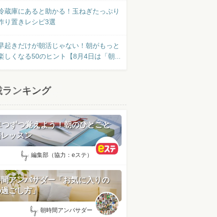
冷蔵庫にあると助かる！玉ねぎたっぷり
作り置きレシピ3選
早起きだけが朝活じゃない！朝がもっと
楽しくなる50のヒント【8月4日は「朝...
載ランキング
日1つずつ覚えよう！朝のひとこと
語レッスン
by:
編集部（協力：eステ）
時間アンバサダー「お気に入りの
の過ごし方」
by:
朝時間アンバサダー