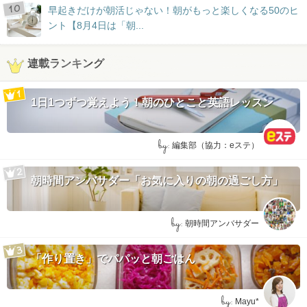
早起きだけが朝活じゃない！朝がもっと楽しくなる50のヒ
ント【8月4日は「朝...
連載ランキング
1日1つずつ覚えよう！朝のひとこと英語レッスン
by:
編集部（協力：eステ）
朝時間アンバサダー「お気に入りの朝の過ごし方」
by:
朝時間アンバサダー
「作り置き」でパパッと朝ごはん
by:
Mayu*