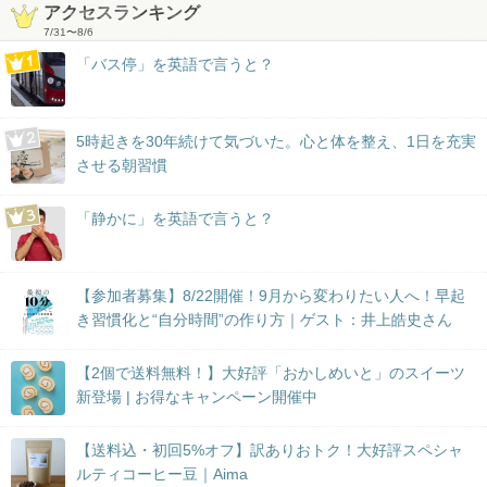
アクセスランキング
7/31
〜
8/6
「バス停」を英語で言うと？
5時起きを30年続けて気づいた。心と体を整え、1日を充実
させる朝習慣
「静かに」を英語で言うと？
【参加者募集】8/22開催！9月から変わりたい人へ！早起
き習慣化と“自分時間”の作り方｜ゲスト：井上皓史さん
【2個で送料無料！】大好評「おかしめいと」のスイーツ
新登場 | お得なキャンペーン開催中
【送料込・初回5%オフ】訳ありおトク！大好評スペシャ
ルティコーヒー豆｜Aima