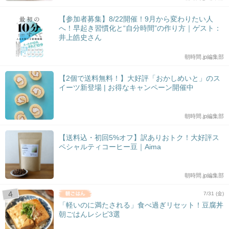
【参加者募集】8/22開催！9月から変わりたい人
へ！早起き習慣化と“自分時間”の作り方｜ゲスト：
井上皓史さん
朝時間.jp編集部
【2個で送料無料！】大好評「おかしめいと」のス
イーツ新登場 | お得なキャンペーン開催中
朝時間.jp編集部
【送料込・初回5%オフ】訳ありおトク！大好評ス
ペシャルティコーヒー豆｜Aima
朝時間.jp編集部
7/31 (金)
「軽いのに満たされる」食べ過ぎリセット！豆腐丼
朝ごはんレシピ3選