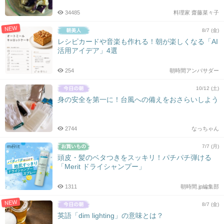
34485
料理家 齋藤菜々子
NEW
8/7 (金)
レシピカードや音楽も作れる！朝が楽しくなる「AI
活用アイデア」4選
254
朝時間アンバサダー
10/12 (土)
身の安全を第一に！台風への備えをおさらいしよう
2744
なっちゃん
7/7 (月)
頭皮・髪のベタつきをスッキリ！パチパチ弾ける
「Merit ドライシャンプー」
1311
朝時間.jp編集部
NEW
8/7 (金)
英語「dim lighting」の意味とは？