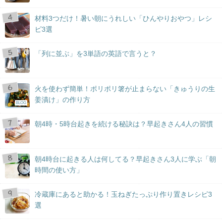
材料3つだけ！暑い朝にうれしい「ひんやりおやつ」レシ
ピ3選
「列に並ぶ」を3単語の英語で言うと？
火を使わず簡単！ポリポリ箸が止まらない「きゅうりの生
姜漬け」の作り方
BLOG
朝4時・5時台起きを続ける秘訣は？早起きさん4人の習慣
朝4時台に起きる人は何してる？早起きさん3人に学ぶ「朝
時間の使い方」
冷蔵庫にあると助かる！玉ねぎたっぷり作り置きレシピ3
選