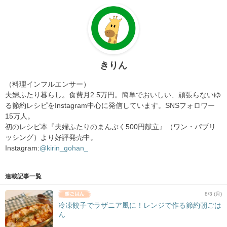
きりん
（料理インフルエンサー）
夫婦ふたり暮らし。食費月2.5万円。簡単でおいしい、頑張らないゆ
る節約レシピをInstagram中心に発信しています。SNSフォロワー
15万人。
初のレシピ本『夫婦ふたりのまんぷく500円献立』（ワン・パブリ
ッシング）より好評発売中。
Instagram:
@kirin_gohan_
連載記事一覧
8/3 (月)
冷凍餃子でラザニア風に！レンジで作る節約朝ごは
ん