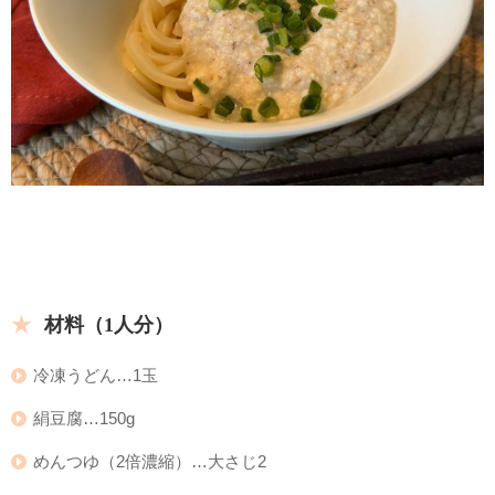
材料（1人分）
冷凍うどん…1玉
絹豆腐…150g
めんつゆ（2倍濃縮）…大さじ2