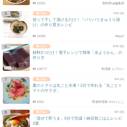
10252
朝時間.jp編集部
7/30 (木)
切って干して漬けるだけ！『パリパリきゅうり漬
け』の作り置きレシピ
19356
Mayu*
8/30 (金)
材料3つだけ！電子レンジで簡単「水ようかん」の
作り方
BLOG
138777
料理家 エプロン
8/4 (火)
夏のトマトは丸ごと冷凍！2分で作れる「丸ごとト
マトのサラダ」
6260
野菜料理家 やのくにこ
8/5 (水)
「混ぜて即うま」5分で完成！納豆朝ごはんレシピ
3選