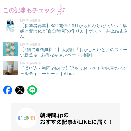
この記事もチェック
朝時間.jp編集部
【参加者募集】8/22開催！9月から変わりたい人へ！早
起き習慣化と“自分時間”の作り方｜ゲスト：井上皓史さ
ん
朝時間.jp編集部
【2個で送料無料！】大好評「おかしめいと」のスイー
ツ新登場 | お得なキャンペーン開催中
朝時間.jp編集部
【送料込・初回5%オフ】訳ありおトク！大好評スペシ
ャルティコーヒー豆｜Aima