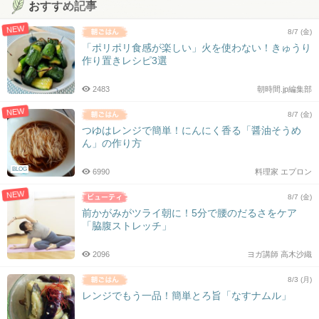
おすすめ記事
NEW
8/7 (金)
「ポリポリ食感が楽しい」火を使わない！きゅうり
作り置きレシピ3選
2483
朝時間.jp編集部
NEW
8/7 (金)
つゆはレンジで簡単！にんにく香る「醤油そうめ
ん」の作り方
BLOG
6990
料理家 エプロン
NEW
8/7 (金)
前かがみがツライ朝に！5分で腰のだるさをケア
「脇腹ストレッチ」
2096
ヨガ講師 高木沙織
8/3 (月)
レンジでもう一品！簡単とろ旨「なすナムル」