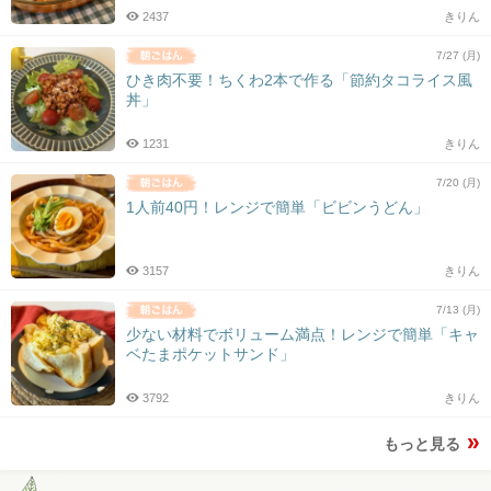
2437
きりん
7/27 (月)
ひき肉不要！ちくわ2本で作る「節約タコライス風
丼」
1231
きりん
7/20 (月)
1人前40円！レンジで簡単「ビビンうどん」
3157
きりん
7/13 (月)
少ない材料でボリューム満点！レンジで簡単「キャ
ベたまポケットサンド」
3792
きりん
もっと見る