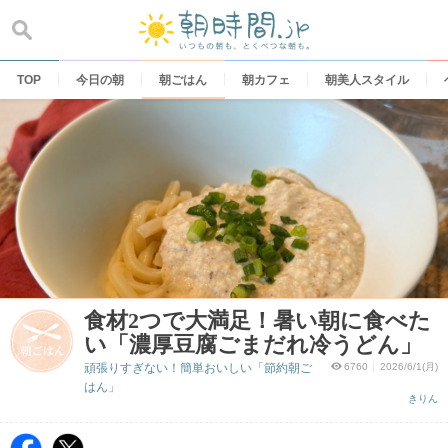
Skip
to
content
TOP
今日の朝
朝ごはん
朝カフェ
朝美人スタイル
食材2つで大満足！暑い朝に食べた
い「濃厚豆腐ごまだれ冷うどん」
頑張りすぎない！簡単おいしい「節約朝ご
6760
2026/6/1(月)
はん」
きりん