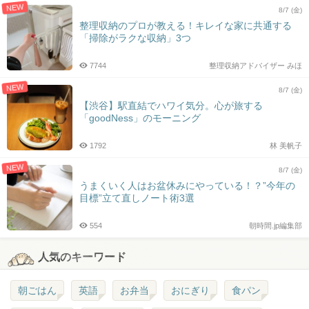
NEW
8/7 (金)
整理収納のプロが教える！キレイな家に共通する
「掃除がラクな収納」3つ
7744
整理収納アドバイザー みほ
NEW
8/7 (金)
【渋谷】駅直結でハワイ気分。心が旅する
「goodNess」のモーニング
1792
林 美帆子
NEW
8/7 (金)
うまくいく人はお盆休みにやっている！？”今年の
目標”立て直しノート術3選
554
朝時間.jp編集部
人気のキーワード
朝ごはん
英語
お弁当
おにぎり
食パン