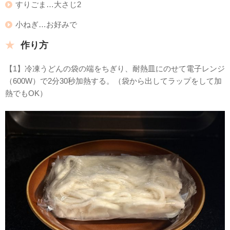
すりごま…大さじ2
小ねぎ…お好みで
作り方
【1】冷凍うどんの袋の端をちぎり、耐熱皿にのせて電子レンジ
（600W）で2分30秒加熱する。（袋から出してラップをして加
熱でもOK）