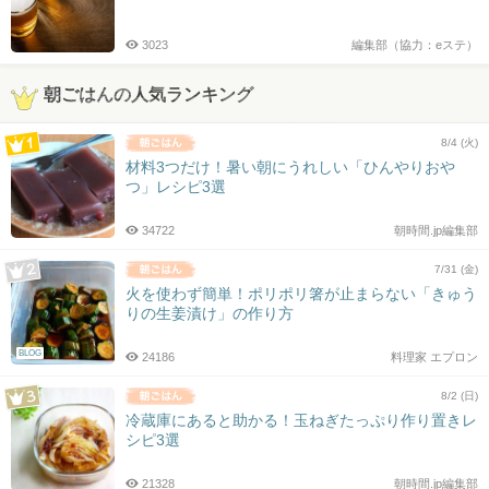
3023
編集部（協力：eステ）
朝ごはんの人気ランキング
8/4 (火)
材料3つだけ！暑い朝にうれしい「ひんやりおや
つ」レシピ3選
34722
朝時間.jp編集部
7/31 (金)
火を使わず簡単！ポリポリ箸が止まらない「きゅう
りの生姜漬け」の作り方
BLOG
24186
料理家 エプロン
8/2 (日)
冷蔵庫にあると助かる！玉ねぎたっぷり作り置きレ
シピ3選
21328
朝時間.jp編集部