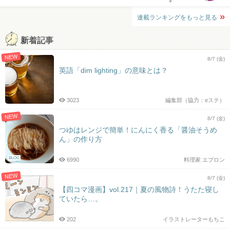
連載ランキングをもっと見る
新着記事
NEW
8/7 (金)
英語「dim lighting」の意味とは？
3023
編集部（協力：eステ）
NEW
8/7 (金)
つゆはレンジで簡単！にんにく香る「醤油そうめ
ん」の作り方
BLOG
6990
料理家 エプロン
NEW
8/7 (金)
【四コマ漫画】vol.217｜夏の風物詩！うたた寝し
ていたら…。
202
イラストレーターもちこ