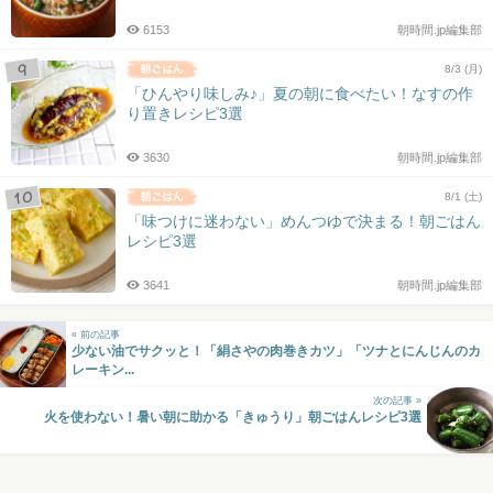
6153
朝時間.jp編集部
8/3 (月)
「ひんやり味しみ♪」夏の朝に食べたい！なすの作
り置きレシピ3選
3630
朝時間.jp編集部
8/1 (土)
「味つけに迷わない」めんつゆで決まる！朝ごはん
レシピ3選
3641
朝時間.jp編集部
« 前の記事
少ない油でサクッと！「絹さやの肉巻きカツ」「ツナとにんじんのカ
レーキン...
次の記事 »
火を使わない！暑い朝に助かる「きゅうり」朝ごはんレシピ3選