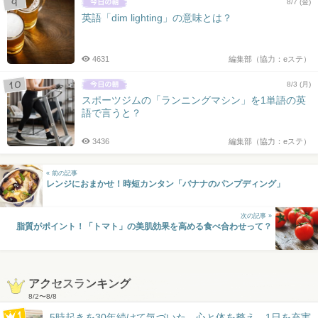
8/7 (金)
英語「dim lighting」の意味とは？
4631
編集部（協力：eステ）
8/3 (月)
スポーツジムの「ランニングマシン」を1単語の英
語で言うと？
3436
編集部（協力：eステ）
« 前の記事
レンジにおまかせ！時短カンタン「バナナのパンプディング」
次の記事 »
脂質がポイント！「トマト」の美肌効果を高める食べ合わせって？
アクセスランキング
8/2
〜
8/8
5時起きを30年続けて気づいた。心と体を整え、1日を充実