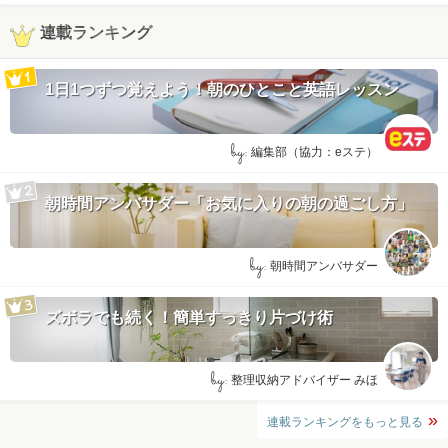
連載ランキング
1日1つずつ覚えよう！朝のひとこと英語レッスン
by:
編集部（協力：eステ）
朝時間アンバサダー「お気に入りの朝の過ごし方」
by:
朝時間アンバサダー
ズボラでも続く！簡単すっきり片づけ術
by:
整理収納アドバイザー みほ
連載ランキングをもっと見る