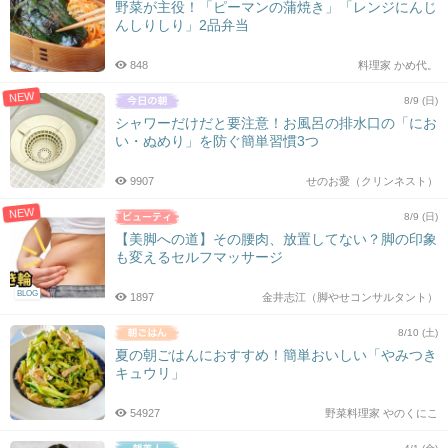
野菜が主役！「ピーマンの蒲焼き」「レンジにんじ
んしりしり」2品弁当
848
料理家 かめ代。
NEW
8/9 (日)
シャワーだけだと要注意！お風呂の排水口の「にお
い・ぬめり」を防ぐ簡単習慣3つ
9907
せのお愛（クリンネスト）
NEW
8/9 (日)
【美脚への道】その腰肉、放置してない？脚の印象
も変えるセルフマッサージ
BLOG
1897
金井志江（脚やせコンサルタント）
8/10 (土)
夏の朝ごはんにおすすめ！簡単おいしい「やみつき
キュウリ」
54927
野菜料理家 やのくにこ