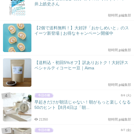
井上皓史さん
朝時間.jp編集部
【2個で送料無料！】大好評「おかしめいと」のス
イーツ新登場 | お得なキャンペーン開催中
朝時間.jp編集部
【送料込・初回5%オフ】訳ありおトク！大好評ス
ペシャルティコーヒー豆｜Aima
朝時間.jp編集部
8/4 (火)
早起きだけが朝活じゃない！朝がもっと楽しくなる
50のヒント【8月4日は「朝...
21350
朝時間.jp編集部
8/7 (金)