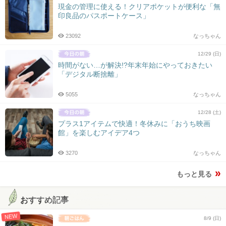
現金の管理に使える！クリアポケットが便利な「無
印良品のパスポートケース」
23092
なっちゃん
12/29 (日)
時間がない…が解決!?年末年始にやっておきたい
「デジタル断捨離」
5055
なっちゃん
12/28 (土)
プラス1アイテムで快適！冬休みに「おうち映画
館」を楽しむアイデア4つ
3270
なっちゃん
もっと見る
おすすめ記事
NEW
8/9 (日)