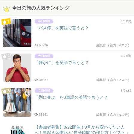
今日の朝の人気ランキング
8/5 (水)
「バス停」を英語で言うと？
63226
編集部（協力：eステ）
8/2 (日)
「静かに」を英語で言うと？
34027
編集部（協力：eステ）
8/6 (木)
「列に並ぶ」を3単語の英語で言うと？
33641
編集部（協力：eステ）
【参加者募集】8/22開催！9月から変わりたい人
へ！早起き習慣化と“自分時間”の作り方｜ゲスト：