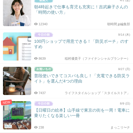
4/1 (金)
朝4時起きで仕事も育児も充実に！吉武麻子さんの
「時間の使い方」
12340
朝時間.jp編集部
9/14 (木)
100円ショップで用意できる！「防災ポーチ」のす
すめ
8639
稲村優貴子（ファイナンシャルプランナー）
9/27 (月)
普段使いできてコスパも良し！「充電できる防災ラ
イト」を選んだ4つの理由
7437
ライフスタイルショップ「スタイルストア」
NEW
8/9 (日)
【日曜日の絵本】山手線で東京の街を一周！電車に
乗りたくなる楽しい一冊
BLOG
238
まっこリ〜ナ