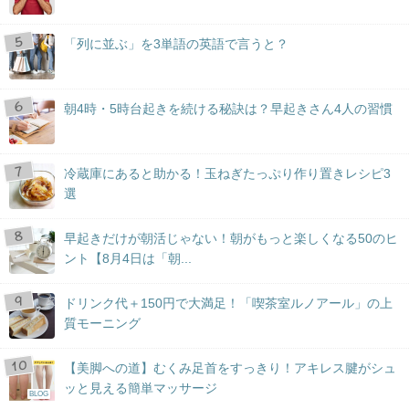
「列に並ぶ」を3単語の英語で言うと？
朝4時・5時台起きを続ける秘訣は？早起きさん4人の習慣
冷蔵庫にあると助かる！玉ねぎたっぷり作り置きレシピ3
選
早起きだけが朝活じゃない！朝がもっと楽しくなる50のヒ
ント【8月4日は「朝...
ドリンク代＋150円で大満足！「喫茶室ルノアール」の上
質モーニング
【美脚への道】むくみ足首をすっきり！アキレス腱がシュ
ッと見える簡単マッサージ
BLOG