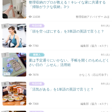
整理収納のプロが教える！キレイな家に共通する
「掃除がラクな収納」3つ
11638
整理収納アドバイザー みほ
8/4 (火)
「頭を空っぽにする」を3単語の英語で言うと？
7780
編集部（協力：eステ）
8/1 (土)
夏は予定通りにいかない。手帳を開くのもめんどく
さい日の「ふせん」活用術
BLOG
7878
かなころ（石山可奈子）
8/8 (土)
「活気がある」を1単語の英語で言うと？
7368
編集部（協力：eステ）