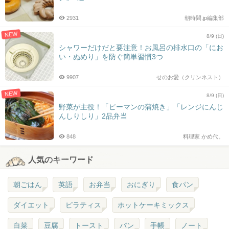
2931
朝時間.jp編集部
NEW
8/9 (日)
シャワーだけだと要注意！お風呂の排水口の「にお
い・ぬめり」を防ぐ簡単習慣3つ
9907
せのお愛（クリンネスト）
NEW
8/9 (日)
野菜が主役！「ピーマンの蒲焼き」「レンジにんじ
んしりしり」2品弁当
848
料理家 かめ代。
人気のキーワード
朝ごはん
英語
お弁当
おにぎり
食パン
ダイエット
ピラティス
ホットケーキミックス
白菜
豆腐
トースト
パン
手帳
ノート