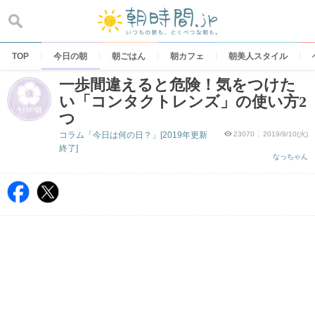
Skip
to
content
TOP
今日の朝
朝ごはん
朝カフェ
朝美人スタイル
一歩間違えると危険！気をつけた
い「コンタクトレンズ」の使い方2
つ
コラム「今日は何の日？」[2019年更新
23070
2019/9/10(火)
終了]
なっちゃん