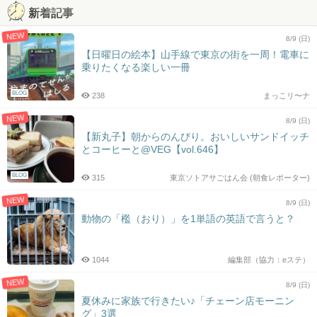
新着記事
NEW
8/9 (日)
【日曜日の絵本】山手線で東京の街を一周！電車に
乗りたくなる楽しい一冊
BLOG
238
まっこリ〜ナ
NEW
8/9 (日)
【新丸子】朝からのんびり。おいしいサンドイッチ
とコーヒーと@VEG【vol.646】
BLOG
315
東京ソトアサごはん会 (朝食レポーター)
NEW
8/9 (日)
動物の「檻（おり）」を1単語の英語で言うと？
1044
編集部（協力：eステ）
NEW
8/9 (日)
夏休みに家族で行きたい♪「チェーン店モーニン
グ」3選