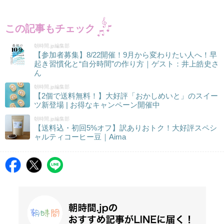
この記事もチェック
朝時間.jp編集部
【参加者募集】8/22開催！9月から変わりたい人へ！早
起き習慣化と“自分時間”の作り方｜ゲスト：井上皓史さ
ん
朝時間.jp編集部
【2個で送料無料！】大好評「おかしめいと」のスイー
ツ新登場 | お得なキャンペーン開催中
朝時間.jp編集部
【送料込・初回5%オフ】訳ありおトク！大好評スペシ
ャルティコーヒー豆｜Aima