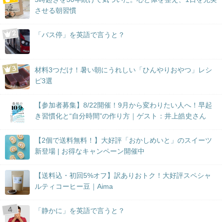
させる朝習慣
「バス停」を英語で言うと？
材料3つだけ！暑い朝にうれしい「ひんやりおやつ」レシ
ピ3選
【参加者募集】8/22開催！9月から変わりたい人へ！早起
き習慣化と“自分時間”の作り方｜ゲスト：井上皓史さん
【2個で送料無料！】大好評「おかしめいと」のスイーツ
新登場 | お得なキャンペーン開催中
【送料込・初回5%オフ】訳ありおトク！大好評スペシャ
ルティコーヒー豆｜Aima
「静かに」を英語で言うと？