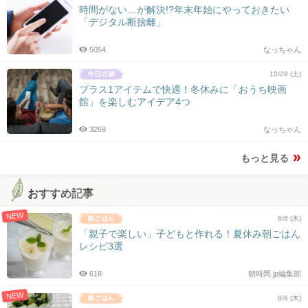
時間がない…が解決!?年末年始にやっておきたい
「デジタル断捨離」
5054
なっちゃん
12/28 (土)
プラス1アイテムで快適！冬休みに「おうち映画
館」を楽しむアイデア4つ
3269
なっちゃん
もっと見る
おすすめ記事
NEW
8/6 (木)
「親子で楽しい」子どもと作れる！夏休み朝ごはん
レシピ3選
618
朝時間.jp編集部
NEW
8/6 (木)