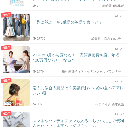
70
朝時間.jp編集部
NEW
8/6 (木)
「列に並ぶ」を3単語の英語で言うと？
27730
編集部（協力：eステ）
NEW
8/6 (木)
2026年8月から変わる！「高額療養費制度」年収
400万円ならどうなる？
1470
稲村優貴子（ファイナンシャルプランナー）
NEW
8/6 (木)
浴衣に似合う髪型は？美容師おすすめの夏ヘアアレ
ンジ3選
BLOG
355
ヘアメイク 森本英梨
NEW
8/6 (木)
スマホやハンディファンも入る！ちょい足しで便利
＆かわいい「本革バッグ型チャーム」