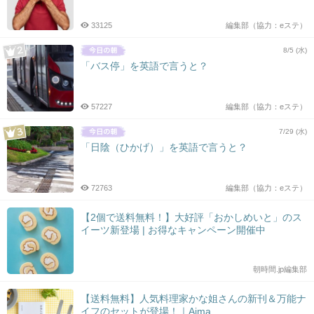
33125
編集部（協力：eステ）
8/5 (水)
「バス停」を英語で言うと？
57227
編集部（協力：eステ）
7/29 (水)
「日陰（ひかげ）」を英語で言うと？
72763
編集部（協力：eステ）
【2個で送料無料！】大好評「おかしめいと」のス
イーツ新登場 | お得なキャンペーン開催中
朝時間.jp編集部
【送料無料】人気料理家かな姐さんの新刊＆万能ナ
イフのセットが登場！｜Aima