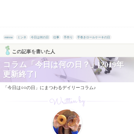
minne
ミンネ
今日は何の日
仕事
手作り
手巻きロールケーキの日
この記事を書いた人
コラム「今日は何の日？」[2019年
更新終了]
「今日は○○の日」にまつわるデイリーコラム♪
Written by