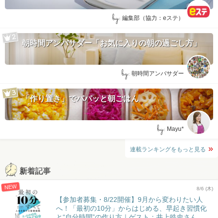
by:
編集部（協力：eステ）
朝時間アンバサダー「お気に入りの朝の過ごし方」
by:
朝時間アンバサダー
「作り置き」でパパッと朝ごはん
by:
Mayu*
連載ランキングをもっと見る
新着記事
NEW
8/6 (木)
【参加者募集・8/22開催】9月から変わりたい人
へ！「最初の10分」からはじめる、早起き習慣化
と“自分時間”の作り方｜ゲスト：井上皓史さん