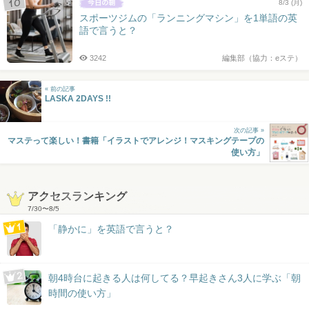
8/3 (月)
スポーツジムの「ランニングマシン」を1単語の英
語で言うと？
3242
編集部（協力：eステ）
« 前の記事
LASKA 2DAYS !!
次の記事 »
マステって楽しい！書籍「イラストでアレンジ！マスキングテープの
使い方」
アクセスランキング
7/30
〜
8/5
「静かに」を英語で言うと？
朝4時台に起きる人は何してる？早起きさん3人に学ぶ「朝
時間の使い方」