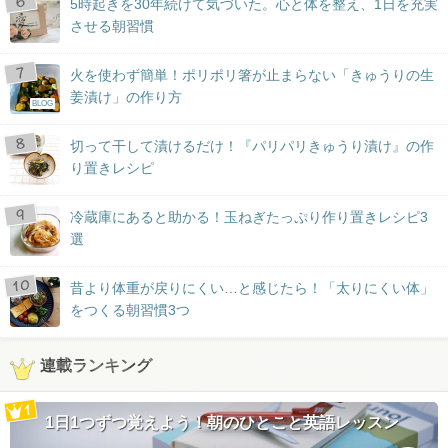
5時起きを30年続けて気づいた。心と体を整え、1日を充実
させる朝習慣
火を使わず簡単！ポリポリ箸が止まらない「きゅうりの生
姜漬け」の作り方
BLOG
切って干して漬けるだけ！『パリパリきゅうり漬け』の作
り置きレシピ
冷蔵庫にあると助かる！玉ねぎたっぷり作り置きレシピ3
選
昔より体重が戻りにくい…と感じたら！「太りにくい体」
をつくる朝習慣3つ
連載ランキング
1日1つずつ覚えよう！朝のひとこと英語レッスン