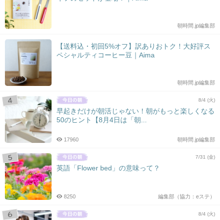
朝時間.jp編集部
【送料込・初回5%オフ】訳ありおトク！大好評ス
ペシャルティコーヒー豆｜Aima
朝時間.jp編集部
8/4 (火)
早起きだけが朝活じゃない！朝がもっと楽しくなる
50のヒント【8月4日は「朝...
17960
朝時間.jp編集部
7/31 (金)
英語「Flower bed」の意味って？
8250
編集部（協力：eステ）
8/4 (火)