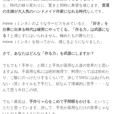
と、時代の移り変わりに、驚きと同時に希望を感じます。
普通
の主婦が大人気のハンドメイド作家になれる時代
なんです。
minne（ミンネ）のようなサービスをみていると、
「好き」を
仕事に出来る時代は確実にやってくる。「作る力」は武器にな
る！
と感じずにはいられません。極めたもの勝ちだと、
minne（ミンネ）を知ってから、感じるようになりました。
さて、あなたはどんな「作る力」を武器にしますか？
でもでも！手作り、と聞くと手先が器用な人達の世界だと思い
ますよね。不器用な私には絶対無理で、料理だってほぼ炒めた
り、ご飯にのっけたりするくらいで、決してSNSにはあげられ
ない（笑）ネイルも下手だし、絵なんて壊滅的に苦手・・・な
んて思う今日この頃。
でも！最近は、
手作り＝心をこめて手間暇をかける
、というこ
とだと思っています。決して、手先が器用なだけの世界じゃな
いんだと思うようになりました。