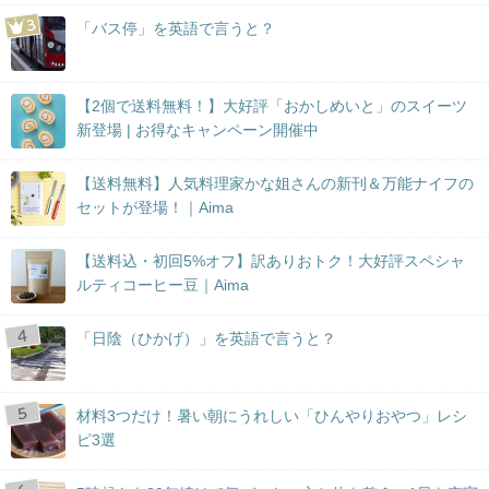
「バス停」を英語で言うと？
【2個で送料無料！】大好評「おかしめいと」のスイーツ
新登場 | お得なキャンペーン開催中
【送料無料】人気料理家かな姐さんの新刊＆万能ナイフの
セットが登場！｜Aima
【送料込・初回5%オフ】訳ありおトク！大好評スペシャ
ルティコーヒー豆｜Aima
「日陰（ひかげ）」を英語で言うと？
材料3つだけ！暑い朝にうれしい「ひんやりおやつ」レシ
ピ3選