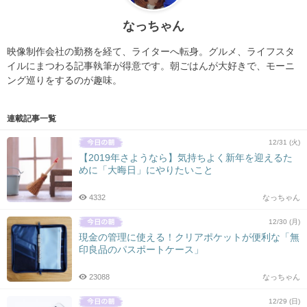
なっちゃん
映像制作会社の勤務を経て、ライターへ転身。グルメ、ライフスタ
イルにまつわる記事執筆が得意です。朝ごはんが大好きで、モーニ
ング巡りをするのが趣味。
連載記事一覧
12/31 (火)
【2019年さようなら】気持ちよく新年を迎えるた
めに「大晦日」にやりたいこと
4332
なっちゃん
12/30 (月)
現金の管理に使える！クリアポケットが便利な「無
印良品のパスポートケース」
23088
なっちゃん
12/29 (日)