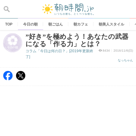
Skip
to
content
TOP
今日の朝
朝ごはん
朝カフェ
朝美人スタイル
”好き”を極めよう！あなたの武器
になる「作る力」とは？
コラム「今日は何の日？」[2019年更新終
8434
2016/11/6(日)
了]
なっちゃん