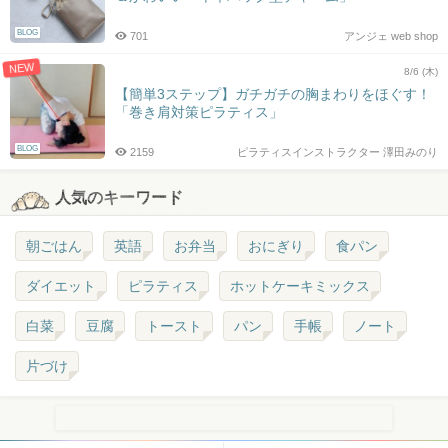
BLOG
701
アンジェ web shop
NEW
8/6 (木)
【簡単3ステップ】ガチガチの胸まわりをほぐす！
「巻き肩対策ピラティス」
BLOG
2159
ピラティスインストラクター 澤田みのり
人気のキーワード
朝ごはん
英語
お弁当
おにぎり
食パン
ダイエット
ピラティス
ホットケーキミックス
白菜
豆腐
トースト
パン
手帳
ノート
片づけ