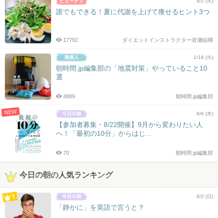
8/2 (火)
誰でもできる！夏に代謝を上げて痩せるヒント3つ
17792
ダイエットインストラクター岩瀬結暉
1/16 (火)
朝時間.jp編集部の「地震対策」やっていること10
選
4889
朝時間.jp編集部
NEW
8/6 (木)
【参加者募集・8/22開催】9月から変わりたい人
へ！「最初の10分」からはじ...
70
朝時間.jp編集部
今日の朝の人気ランキング
8/2 (日)
「静かに」を英語で言うと？