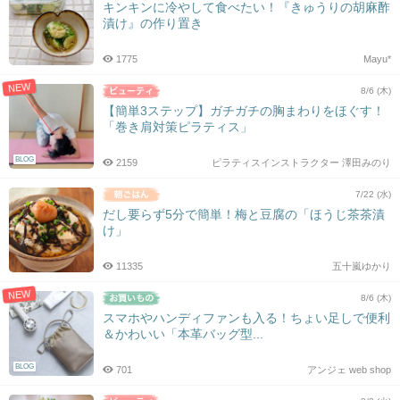
キンキンに冷やして食べたい！『きゅうりの胡麻酢
漬け』の作り置き
1775
Mayu*
NEW
8/6 (木)
【簡単3ステップ】ガチガチの胸まわりをほぐす！
「巻き肩対策ピラティス」
BLOG
2159
ピラティスインストラクター 澤田みのり
7/22 (水)
だし要らず5分で簡単！梅と豆腐の「ほうじ茶茶漬
け」
11335
五十嵐ゆかり
NEW
8/6 (木)
スマホやハンディファンも入る！ちょい足しで便利
＆かわいい「本革バッグ型...
BLOG
701
アンジェ web shop