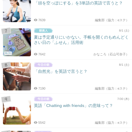
「頭を空っぽにする」を3単語の英語で言うと？
7639
編集部（協力：eステ）
8/1 (土)
夏は予定通りにいかない。手帳を開くのもめんどく
さい日の「ふせん」活用術
BLOG
7642
かなころ（石山可奈子）
8/1 (土)
「自然光」を英語で言うと？
7190
編集部（協力：eステ）
7/30 (木)
英語「Chatting with friends」の意味って？
5542
編集部（協力：eステ）