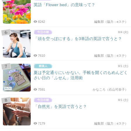
英語「Flower bed」の意味って？
8242
編集部（協力：eステ）
8/4 (火)
「頭を空っぽにする」を3単語の英語で言うと？
7610
編集部（協力：eステ）
8/1 (土)
夏は予定通りにいかない。手帳を開くのもめんどく
さい日の「ふせん」活用術
BLOG
7591
かなころ（石山可奈子）
8/1 (土)
「自然光」を英語で言うと？
7179
編集部（協力：eステ）