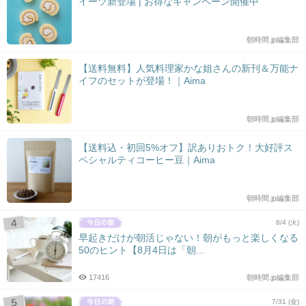
イーツ新登場 | お得なキャンペーン開催中
朝時間.jp編集部
【送料無料】人気料理家かな姐さんの新刊＆万能ナ
イフのセットが登場！｜Aima
朝時間.jp編集部
【送料込・初回5%オフ】訳ありおトク！大好評ス
ペシャルティコーヒー豆｜Aima
朝時間.jp編集部
8/4 (火)
早起きだけが朝活じゃない！朝がもっと楽しくなる
50のヒント【8月4日は「朝...
17416
朝時間.jp編集部
7/31 (金)