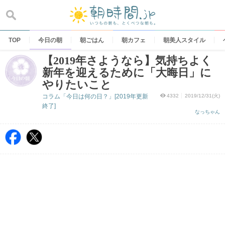
Skip
to
content
TOP
今日の朝
朝ごはん
朝カフェ
朝美人スタイル
【2019年さようなら】気持ちよく
新年を迎えるために「大晦日」に
やりたいこと
コラム「今日は何の日？」[2019年更新
4332
2019/12/31(火)
終了]
なっちゃん