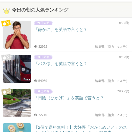
今日の朝の人気ランキング
8/2 (日)
「静かに」を英語で言うと？
32922
編集部（協力：eステ）
8/5 (水)
「バス停」を英語で言うと？
54069
編集部（協力：eステ）
7/29 (水)
「日陰（ひかげ）」を英語で言うと？
72710
編集部（協力：eステ）
【2個で送料無料！】大好評「おかしめいと」のス