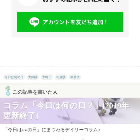
今日は何の日
大掃除
大晦日
年賀状
朝習慣
この記事を書いた人
コラム「今日は何の日？」[2019年
更新終了]
「今日は○○の日」にまつわるデイリーコラム♪