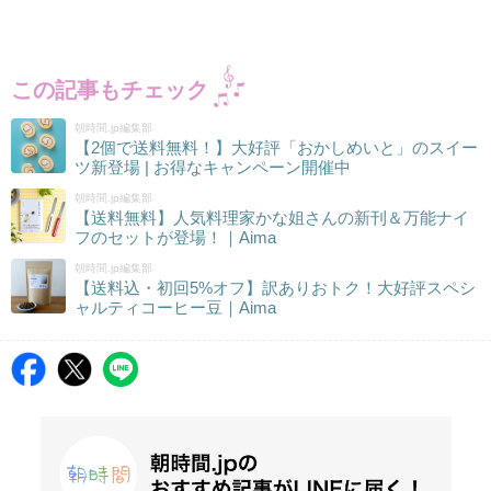
この記事もチェック
朝時間.jp編集部
【2個で送料無料！】大好評「おかしめいと」のスイー
ツ新登場 | お得なキャンペーン開催中
朝時間.jp編集部
【送料無料】人気料理家かな姐さんの新刊＆万能ナイ
フのセットが登場！｜Aima
朝時間.jp編集部
【送料込・初回5%オフ】訳ありおトク！大好評スペシ
ャルティコーヒー豆｜Aima