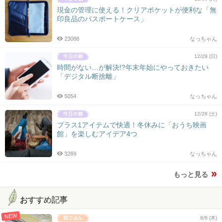
現金の管理に使える！クリアポケットが便利な「無
印良品のパスポートケース」
23088
なっちゃん
12/29 (日)
時間がない…が解決!?年末年始にやっておきたい
「デジタル断捨離」
5054
なっちゃん
12/28 (土)
プラス1アイテムで快適！冬休みに「おうち映画
館」を楽しむアイデア4つ
3269
なっちゃん
もっと見る
おすすめ記事
NEW
8/6 (木)