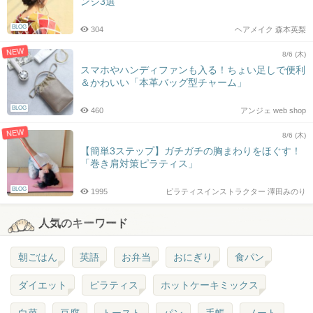
ンジ3選
BLOG
304
ヘアメイク 森本英梨
NEW
8/6 (木)
スマホやハンディファンも入る！ちょい足しで便利
＆かわいい「本革バッグ型チャーム」
BLOG
460
アンジェ web shop
NEW
8/6 (木)
【簡単3ステップ】ガチガチの胸まわりをほぐす！
「巻き肩対策ピラティス」
BLOG
1995
ピラティスインストラクター 澤田みのり
人気のキーワード
朝ごはん
英語
お弁当
おにぎり
食パン
ダイエット
ピラティス
ホットケーキミックス