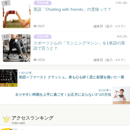
7/30 (木)
英語「Chatting with friends」の意味って？
5537
編集部（協力：eステ）
8/3 (月)
スポーツジムの「ランニングマシン」を1単語の英
語で言うと？
3219
編集部（協力：eステ）
« 前の記事
初恋＝ファースト クラッシュ。身も心も砕く恋と欲望を描いた一冊
次の記事 »
太りやすい時期を上手に過ごす！お正月に太らない3つの方法
アクセスランキング
7/30
〜
8/5