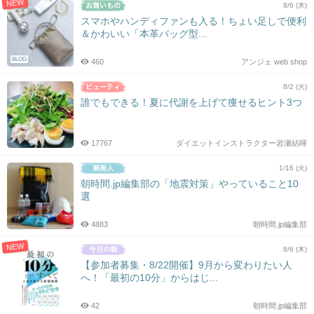
NEW
8/6 (木)
スマホやハンディファンも入る！ちょい足しで便利
＆かわいい「本革バッグ型...
BLOG
460
アンジェ web shop
8/2 (火)
誰でもできる！夏に代謝を上げて痩せるヒント3つ
17767
ダイエットインストラクター岩瀬結暉
1/16 (火)
朝時間.jp編集部の「地震対策」やっていること10
選
4883
朝時間.jp編集部
NEW
8/6 (木)
【参加者募集・8/22開催】9月から変わりたい人
へ！「最初の10分」からはじ...
42
朝時間.jp編集部