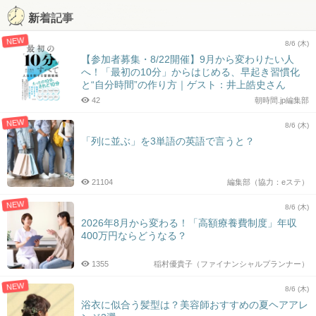
新着記事
NEW
8/6 (木)
【参加者募集・8/22開催】9月から変わりたい人
へ！「最初の10分」からはじめる、早起き習慣化
と“自分時間”の作り方｜ゲスト：井上皓史さん
42
朝時間.jp編集部
NEW
8/6 (木)
「列に並ぶ」を3単語の英語で言うと？
21104
編集部（協力：eステ）
NEW
8/6 (木)
2026年8月から変わる！「高額療養費制度」年収
400万円ならどうなる？
1355
稲村優貴子（ファイナンシャルプランナー）
NEW
8/6 (木)
浴衣に似合う髪型は？美容師おすすめの夏ヘアアレ