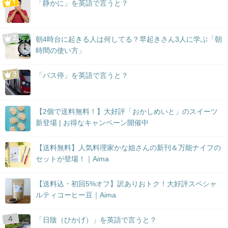
「静かに」を英語で言うと？
朝4時台に起きる人は何してる？早起きさん3人に学ぶ「朝
時間の使い方」
「バス停」を英語で言うと？
【2個で送料無料！】大好評「おかしめいと」のスイーツ
新登場 | お得なキャンペーン開催中
【送料無料】人気料理家かな姐さんの新刊＆万能ナイフの
セットが登場！｜Aima
【送料込・初回5%オフ】訳ありおトク！大好評スペシャ
ルティコーヒー豆｜Aima
「日陰（ひかげ）」を英語で言うと？