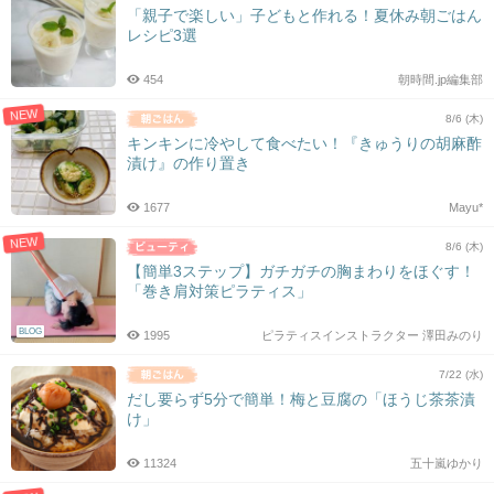
「親子で楽しい」子どもと作れる！夏休み朝ごはん
レシピ3選
454
朝時間.jp編集部
NEW
8/6 (木)
キンキンに冷やして食べたい！『きゅうりの胡麻酢
漬け』の作り置き
1677
Mayu*
NEW
8/6 (木)
【簡単3ステップ】ガチガチの胸まわりをほぐす！
「巻き肩対策ピラティス」
BLOG
1995
ピラティスインストラクター 澤田みのり
7/22 (水)
だし要らず5分で簡単！梅と豆腐の「ほうじ茶茶漬
け」
11324
五十嵐ゆかり