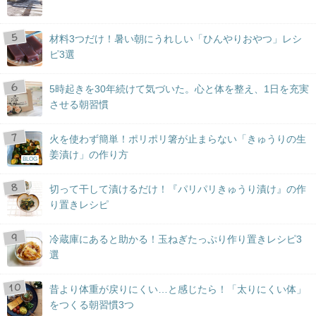
材料3つだけ！暑い朝にうれしい「ひんやりおやつ」レシ
ピ3選
5時起きを30年続けて気づいた。心と体を整え、1日を充実
させる朝習慣
火を使わず簡単！ポリポリ箸が止まらない「きゅうりの生
姜漬け」の作り方
BLOG
切って干して漬けるだけ！『パリパリきゅうり漬け』の作
り置きレシピ
冷蔵庫にあると助かる！玉ねぎたっぷり作り置きレシピ3
選
昔より体重が戻りにくい…と感じたら！「太りにくい体」
をつくる朝習慣3つ