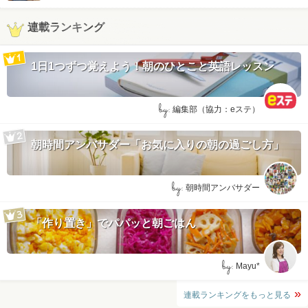
連載ランキング
1日1つずつ覚えよう！朝のひとこと英語レッスン
by:
編集部（協力：eステ）
朝時間アンバサダー「お気に入りの朝の過ごし方」
by:
朝時間アンバサダー
「作り置き」でパパッと朝ごはん
by:
Mayu*
連載ランキングをもっと見る