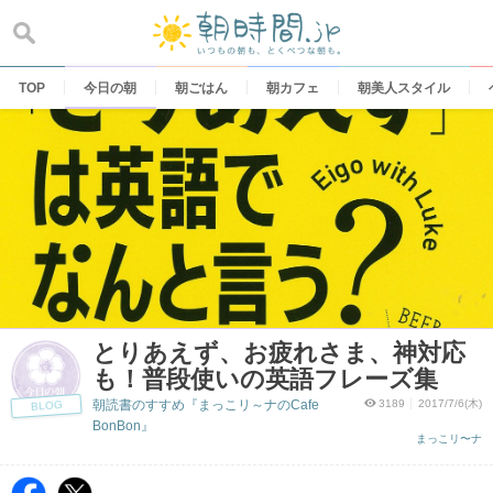
Skip
to
content
TOP
今日の朝
朝ごはん
朝カフェ
朝美人スタイル
とりあえず、お疲れさま、神対応
も！普段使いの英語フレーズ集
朝読書のすすめ『まっこリ～ナのCafe
3189
2017/7/6(木)
BLOG
BonBon』
まっこリ〜ナ