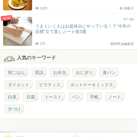
1529
林 美帆子
NEW
8/7 (金)
うまくいく人はお盆休みにやっている！？”今年の
目標”立て直しノート術3選
275
朝時間.jp編集部
人気のキーワード
朝ごはん
英語
お弁当
おにぎり
食パン
ダイエット
ピラティス
ホットケーキミックス
白菜
豆腐
トースト
パン
手帳
ノート
片づけ