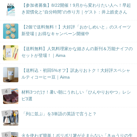
【参加者募集】8/22開催！9月から変わりたい人へ！早起
き習慣化と“自分時間”の作り方｜ゲスト：井上皓史さん
【2個で送料無料！】大好評「おかしめいと」のスイーツ
新登場 | お得なキャンペーン開催中
【送料無料】人気料理家かな姐さんの新刊＆万能ナイフの
セットが登場！｜Aima
【送料込・初回5%オフ】訳ありおトク！大好評スペシャ
ルティコーヒー豆｜Aima
材料3つだけ！暑い朝にうれしい「ひんやりおやつ」レシ
ピ3選
「列に並ぶ」を3単語の英語で言うと？
火を使わず簡単！ポリポリ箸が止まらない「きゅうりの生