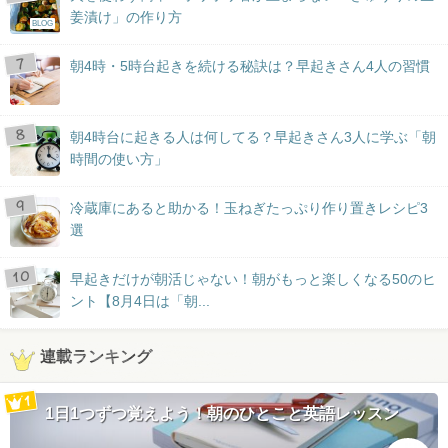
姜漬け」の作り方
BLOG
朝4時・5時台起きを続ける秘訣は？早起きさん4人の習慣
朝4時台に起きる人は何してる？早起きさん3人に学ぶ「朝
時間の使い方」
冷蔵庫にあると助かる！玉ねぎたっぷり作り置きレシピ3
選
早起きだけが朝活じゃない！朝がもっと楽しくなる50のヒ
ント【8月4日は「朝...
連載ランキング
1日1つずつ覚えよう！朝のひとこと英語レッスン