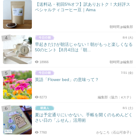
【送料込・初回5%オフ】訳ありおトク！大好評ス
ペシャルティコーヒー豆｜Aima
朝時間.jp編集部
8/4 (火)
早起きだけが朝活じゃない！朝がもっと楽しくなる
50のヒント【8月4日は「朝...
18966
朝時間.jp編集部
7/31 (金)
英語「Flower bed」の意味って？
8273
編集部（協力：eステ）
8/1 (土)
夏は予定通りにいかない。手帳を開くのもめんどく
さい日の「ふせん」活用術
BLOG
7760
かなころ（石山可奈子）