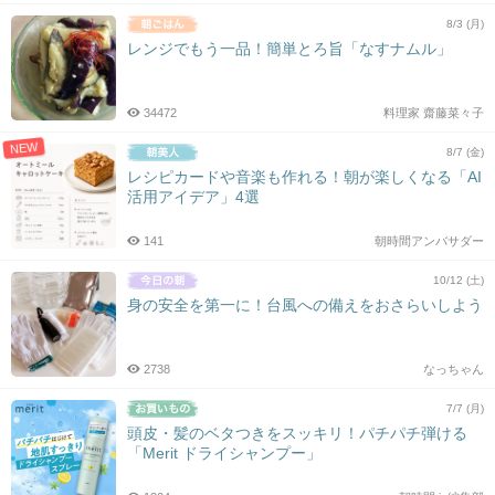
8/3 (月)
レンジでもう一品！簡単とろ旨「なすナムル」
34472
料理家 齋藤菜々子
NEW
8/7 (金)
レシピカードや音楽も作れる！朝が楽しくなる「AI
活用アイデア」4選
141
朝時間アンバサダー
10/12 (土)
身の安全を第一に！台風への備えをおさらいしよう
2738
なっちゃん
7/7 (月)
頭皮・髪のベタつきをスッキリ！パチパチ弾ける
「Merit ドライシャンプー」