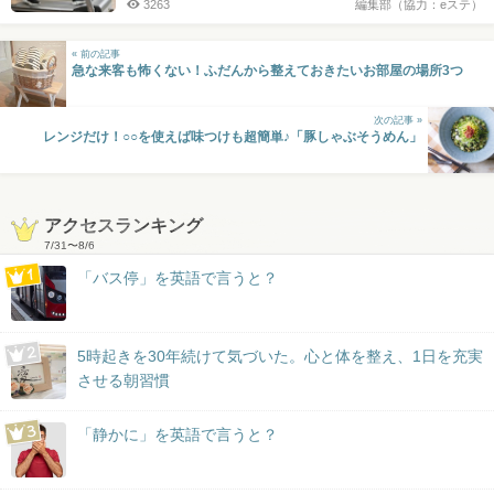
3263
編集部（協力：eステ）
« 前の記事
急な来客も怖くない！ふだんから整えておきたいお部屋の場所3つ
次の記事 »
レンジだけ！○○を使えば味つけも超簡単♪「豚しゃぶそうめん」
アクセスランキング
7/31
〜
8/6
「バス停」を英語で言うと？
5時起きを30年続けて気づいた。心と体を整え、1日を充実
させる朝習慣
「静かに」を英語で言うと？