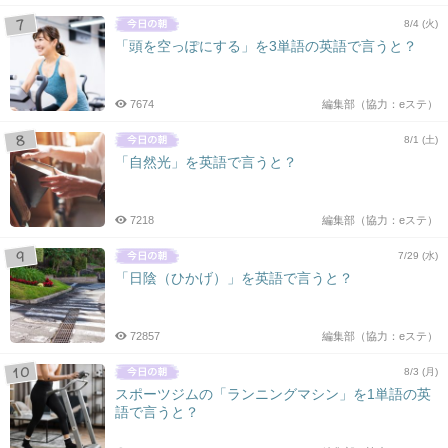
8/4 (火)
「頭を空っぽにする」を3単語の英語で言うと？
7674
編集部（協力：eステ）
8/1 (土)
「自然光」を英語で言うと？
7218
編集部（協力：eステ）
7/29 (水)
「日陰（ひかげ）」を英語で言うと？
72857
編集部（協力：eステ）
8/3 (月)
スポーツジムの「ランニングマシン」を1単語の英
語で言うと？