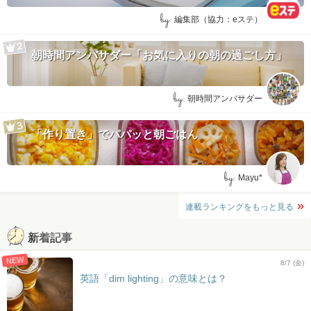
by:
編集部（協力：eステ）
朝時間アンバサダー「お気に入りの朝の過ごし方」
by:
朝時間アンバサダー
「作り置き」でパパッと朝ごはん
by:
Mayu*
連載ランキングをもっと見る
新着記事
NEW
8/7 (金)
英語「dim lighting」の意味とは？