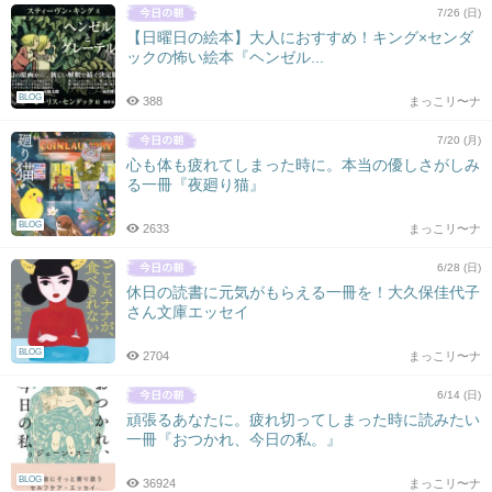
7/26 (日)
【日曜日の絵本】大人におすすめ！キング×センダ
ックの怖い絵本『ヘンゼル...
BLOG
388
まっこリ〜ナ
7/20 (月)
心も体も疲れてしまった時に。本当の優しさがしみ
る一冊『夜廻り猫』
BLOG
2633
まっこリ〜ナ
6/28 (日)
休日の読書に元気がもらえる一冊を！大久保佳代子
さん文庫エッセイ
BLOG
2704
まっこリ〜ナ
6/14 (日)
頑張るあなたに。疲れ切ってしまった時に読みたい
一冊『おつかれ、今日の私。』
BLOG
36924
まっこリ〜ナ