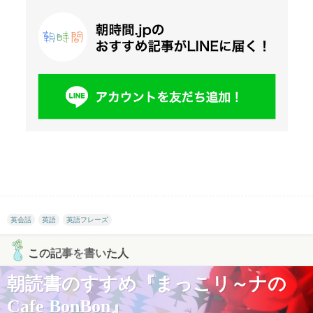
英会話
英語
英語フレーズ
この記事を書いた人
朝読書のすすめ『まっこリ～ナの
Cafe BonBon』