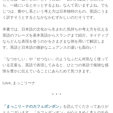
ら、一緒にいるとホッとするよね」なんて言いますよね。でも
じつは、癒やし系という考え方は日本独特のもの。英語にうま
く訳すそうとするとなかなかむずかしいのだそうです。
本書では、日本語の文化から生まれた気持ちや考え方を伝える
英語のフレーズを基本英語からスラングまで紹介。ネイティブ
ならどんな表現を使うのかをさまざまな例を用いて解説しま
す。英語と日本語の微妙なニュアンスの違いも面白い！
「なつかしい」や「せつない」のようなふだん何気なく使って
いる言葉も、英語で表現してみると、ひとつの単語で複雑な感
情を豊かに伝えていることにあらためて気づきます。
Love, まっこリ〜ナ
＊＊＊
「まっこリ～ナのカフェボンボン」
を読んでくださってありが
とうございます。「カフェボンボン」が心ときめく本との出会