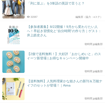
「列に並ぶ」を3単語の英語で言うと？
32087
編集部（協力：eステ）
【参加者募集】8/22開催！9月から変わりたい人
へ！早起き習慣化と“自分時間”の作り方｜ゲスト：
井上皓史さん
朝時間.jp編集部
【2個で送料無料！】大好評「おかしめいと」のス
イーツ新登場 | お得なキャンペーン開催中
朝時間.jp編集部
【送料無料】人気料理家かな姐さんの新刊＆万能ナ
イフのセットが登場！｜Aima
朝時間.jp編集部