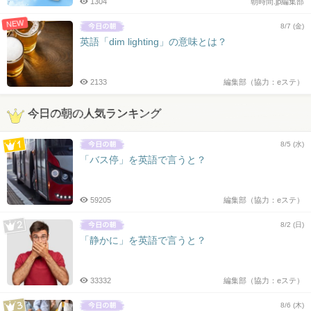
1304
朝時間.jp編集部
NEW
8/7 (金)
英語「dim lighting」の意味とは？
2133
編集部（協力：eステ）
今日の朝の人気ランキング
8/5 (水)
「バス停」を英語で言うと？
59205
編集部（協力：eステ）
8/2 (日)
「静かに」を英語で言うと？
33332
編集部（協力：eステ）
8/6 (木)