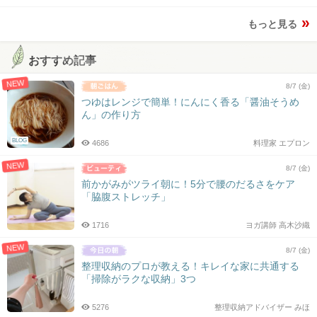
もっと見る
おすすめ記事
NEW
8/7 (金)
つゆはレンジで簡単！にんにく香る「醤油そうめ
ん」の作り方
BLOG
4686
料理家 エプロン
NEW
8/7 (金)
前かがみがツライ朝に！5分で腰のだるさをケア
「脇腹ストレッチ」
1716
ヨガ講師 高木沙織
NEW
8/7 (金)
整理収納のプロが教える！キレイな家に共通する
「掃除がラクな収納」3つ
5276
整理収納アドバイザー みほ