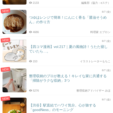
2133
編集部（協力：eステ）
NEW
8/7 (金)
つゆはレンジで簡単！にんにく香る「醤油そうめ
ん」の作り方
BLOG
4686
料理家 エプロン
NEW
8/7 (金)
【四コマ漫画】vol.217｜夏の風物詩！うたた寝し
ていたら…。
153
イラストレーターもちこ
NEW
8/7 (金)
整理収納のプロが教える！キレイな家に共通する
「掃除がラクな収納」3つ
5276
整理収納アドバイザー みほ
NEW
8/7 (金)
【渋谷】駅直結でハワイ気分。心が旅する
「goodNess」のモーニング