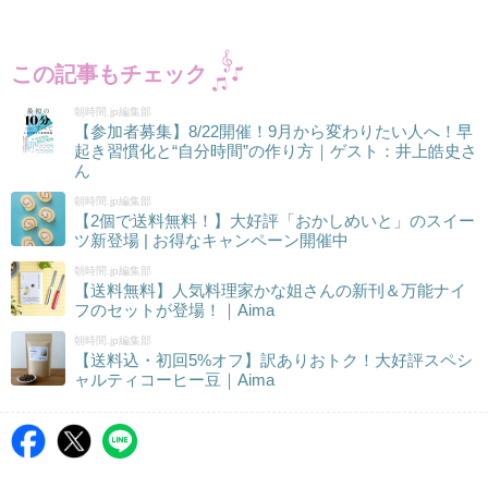
この記事もチェック
朝時間.jp編集部
【参加者募集】8/22開催！9月から変わりたい人へ！早
起き習慣化と“自分時間”の作り方｜ゲスト：井上皓史さ
ん
朝時間.jp編集部
【2個で送料無料！】大好評「おかしめいと」のスイー
ツ新登場 | お得なキャンペーン開催中
朝時間.jp編集部
【送料無料】人気料理家かな姐さんの新刊＆万能ナイ
フのセットが登場！｜Aima
朝時間.jp編集部
【送料込・初回5%オフ】訳ありおトク！大好評スペシ
ャルティコーヒー豆｜Aima