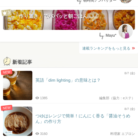
by:
朝時間アンバサダー
「作り置き」でパパッと朝ごはん
by:
Mayu*
連載ランキングをもっと見る
新着記事
NEW
8/7 (金)
英語「dim lighting」の意味とは？
1385
編集部（協力：eステ）
NEW
8/7 (金)
つゆはレンジで簡単！にんにく香る「醤油そうめ
ん」の作り方
BLOG
3160
料理家 エプロン