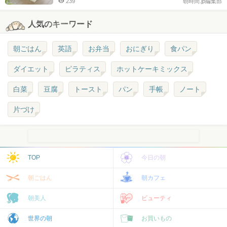
239
朝時間.jp編集部
人気のキーワード
朝ごはん
英語
お弁当
おにぎり
食パン
ダイエット
ピラティス
ホットケーキミックス
白菜
豆腐
トースト
パン
手帳
ノート
片づけ
TOP
今日の朝
朝ごはん
朝カフェ
朝美人
ビューティ
世界の朝
お買いもの