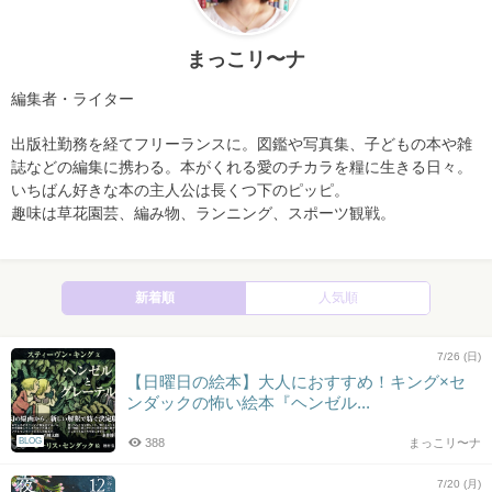
まっこリ〜ナ
編集者・ライター
出版社勤務を経てフリーランスに。図鑑や写真集、子どもの本や雑
誌などの編集に携わる。本がくれる愛のチカラを糧に生きる日々。
いちばん好きな本の主人公は長くつ下のピッピ。
趣味は草花園芸、編み物、ランニング、スポーツ観戦。
新着順
人気順
7/26 (日)
【日曜日の絵本】大人におすすめ！キング×セ
ンダックの怖い絵本『ヘンゼル...
BLOG
388
まっこリ〜ナ
7/20 (月)