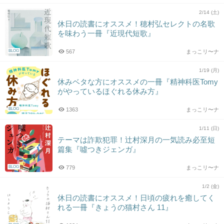
2/14 (土)
休日の読書にオススメ！穂村弘セレクトの名歌
を味わう一冊『近現代短歌』
BLOG
567
まっこリ〜ナ
1/19 (月)
休みベタな方にオススメの一冊『精神科医Tomy
がやっているほぐれる休み方』
BLOG
1363
まっこリ〜ナ
1/11 (日)
テーマは詐欺犯罪！辻村深月の一気読み必至短
篇集『噓つきジェンガ』
BLOG
779
まっこリ〜ナ
1/2 (金)
休日の読書にオススメ！日頃の疲れを癒してく
れる一冊『きょうの猫村さん 11』