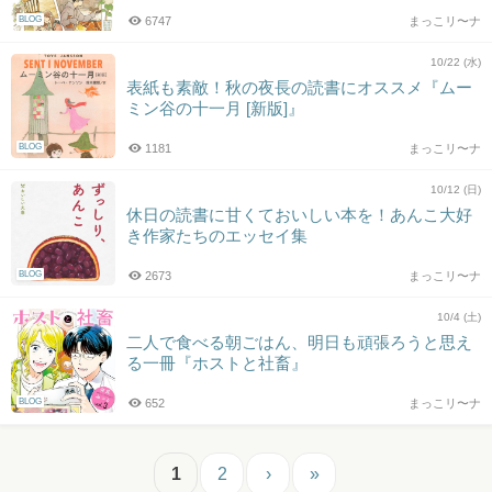
BLOG
6747
まっこリ〜ナ
10/22 (水)
表紙も素敵！秋の夜長の読書にオススメ『ムー
ミン谷の十一月 [新版]』
BLOG
1181
まっこリ〜ナ
10/12 (日)
休日の読書に甘くておいしい本を！あんこ大好
き作家たちのエッセイ集
BLOG
2673
まっこリ〜ナ
10/4 (土)
二人で食べる朝ごはん、明日も頑張ろうと思え
る一冊『ホストと社畜』
BLOG
652
まっこリ〜ナ
1
2
›
»