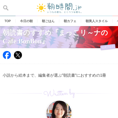
Skip
to
content
TOP
今日の朝
朝ごはん
朝カフェ
朝美人スタイル
朝読書のすすめ『まっこリ～ナの
Cafe BonBon』
公式ブログ
小説から絵本まで、編集者が選ぶ”朝読書”におすすめの1冊
Written by