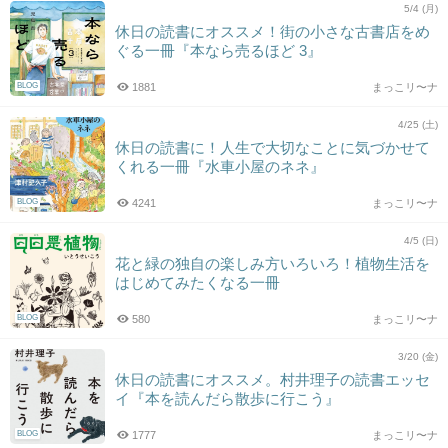
5/4 (月)
休日の読書にオススメ！街の小さな古書店をめ
ぐる一冊『本なら売るほど 3』
BLOG
1881
まっこリ〜ナ
4/25 (土)
休日の読書に！人生で大切なことに気づかせて
くれる一冊『水車小屋のネネ』
BLOG
4241
まっこリ〜ナ
4/5 (日)
花と緑の独自の楽しみ方いろいろ！植物生活を
はじめてみたくなる一冊
BLOG
580
まっこリ〜ナ
3/20 (金)
休日の読書にオススメ。村井理子の読書エッセ
イ『本を読んだら散歩に行こう』
BLOG
1777
まっこリ〜ナ