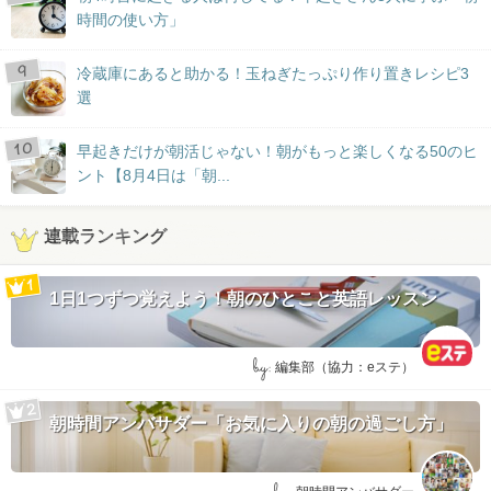
時間の使い方」
冷蔵庫にあると助かる！玉ねぎたっぷり作り置きレシピ3
選
早起きだけが朝活じゃない！朝がもっと楽しくなる50のヒ
ント【8月4日は「朝...
連載ランキング
1日1つずつ覚えよう！朝のひとこと英語レッスン
by:
編集部（協力：eステ）
朝時間アンバサダー「お気に入りの朝の過ごし方」