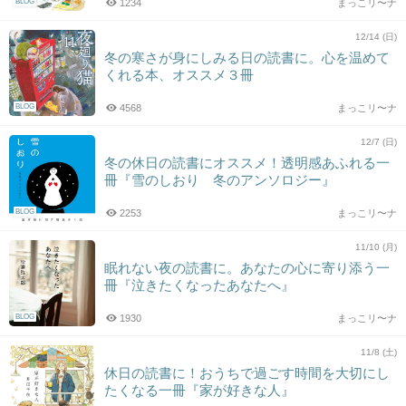
BLOG
1234
まっこリ〜ナ
12/14 (日)
冬の寒さが身にしみる日の読書に。心を温めて
くれる本、オススメ３冊
BLOG
4568
まっこリ〜ナ
12/7 (日)
冬の休日の読書にオススメ！透明感あふれる一
冊『雪のしおり 冬のアンソロジー』
BLOG
2253
まっこリ〜ナ
11/10 (月)
眠れない夜の読書に。あなたの心に寄り添う一
冊『泣きたくなったあなたへ』
BLOG
1930
まっこリ〜ナ
11/8 (土)
休日の読書に！おうちで過ごす時間を大切にし
たくなる一冊『家が好きな人』