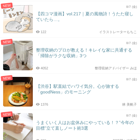
NEW
8/7 (金)
【四コマ漫画】vol.217｜夏の風物詩！うたた寝し
ていたら…。
122
イラストレーターもちこ
NEW
8/7 (金)
整理収納のプロが教える！キレイな家に共通する
「掃除がラクな収納」3つ
4052
整理収納アドバイザー みほ
NEW
8/7 (金)
【渋谷】駅直結でハワイ気分。心が旅する
「goodNess」のモーニング
1376
林 美帆子
NEW
8/7 (金)
うまくいく人はお盆休みにやっている！？”今年の
目標”立て直しノート術3選