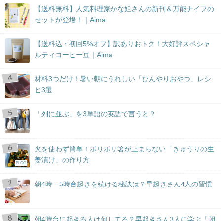
【送料無料】人気料理家かな姐さんの新刊＆万能ナイフの
セットが登場！｜Aima
【送料込・初回5%オフ】訳ありおトク！大好評スペシャ
ルティコーヒー豆｜Aima
材料3つだけ！暑い朝にうれしい「ひんやりおやつ」レシ
ピ3選
「列に並ぶ」を3単語の英語で言うと？
火を使わず簡単！ポリポリ箸が止まらない「きゅうりの生
姜漬け」の作り方
BLOG
朝4時・5時台起きを続ける秘訣は？早起きさん4人の習慣
朝4時台に起きる人は何してる？早起きさん3人に学ぶ「朝