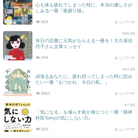
心も体も疲れてしまった時に。本当の優しさが
しみる一冊『夜廻り猫』
BLOG
2633
まっこリ〜ナ
6/28 (日)
休日の読書に元気がもらえる一冊を！大久保佳
代子さん文庫エッセイ
BLOG
2704
まっこリ〜ナ
6/14 (日)
頑張るあなたに。疲れ切ってしまった時に読み
たい一冊『おつかれ、今日の私。』
BLOG
36923
まっこリ〜ナ
6/7 (日)
「気になる」を減らす術が身につく一冊『精神
科医Tomyの気にしない力』
BLOG
2233
まっこリ〜ナ