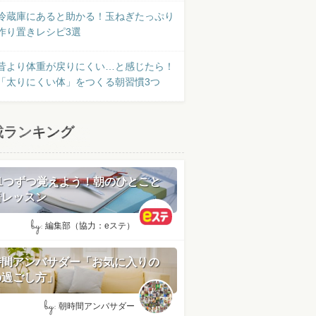
冷蔵庫にあると助かる！玉ねぎたっぷり
作り置きレシピ3選
昔より体重が戻りにくい…と感じたら！
「太りにくい体」をつくる朝習慣3つ
載ランキング
日1つずつ覚えよう！朝のひとこと
語レッスン
by:
編集部（協力：eステ）
時間アンバサダー「お気に入りの
の過ごし方」
by:
朝時間アンバサダー