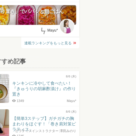
作り置き」でパパッと朝ごはん
by:
Mayu*
連載ランキングをもっと見る
すすめ記事
8/6 (木)
キンキンに冷やして食べたい！
『きゅうりの胡麻酢漬け』の作り
置き
1349
Mayu*
8/6 (木)
【簡単3ステップ】ガチガチの胸
まわりをほぐす！「巻き肩対策ピ
ラティス」
ピラティスインストラクター 澤田みのり