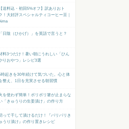
【送料込・初回5%オフ】訳ありおト
ク！大好評スペシャルティコーヒー豆｜
Aima
「日陰（ひかげ）」を英語で言うと？
材料3つだけ！暑い朝にうれしい「ひん
やりおやつ」レシピ3選
5時起きを30年続けて気づいた。心と体
を整え、1日を充実させる朝習慣
火を使わず簡単！ポリポリ箸が止まらな
い「きゅうりの生姜漬け」の作り方
切って干して漬けるだけ！『パリパリき
ゅうり漬け』の作り置きレシピ