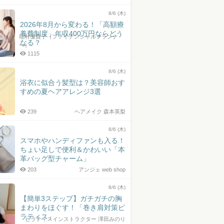
8/6 (木)
2026年8月から変わる！「高額療
養費制度」年収400万円ならどう
稲村優貴子（ファイナンシャルプランナ
なる？
ー）
1115
8/6 (木)
浴衣に似合う髪型は？美容師おす
すめの夏ヘアアレンジ3選
239
ヘアメイク 森本英梨
8/6 (木)
スマホやハンディファンも入る！
ちょい足しで便利＆かわいい「本
革バッグ型チャーム」
203
アンジェ web shop
8/6 (木)
【簡単3ステップ】ガチガチの胸
まわりをほぐす！「巻き肩対策ピ
ラティス」
ピラティスインストラクター 澤田みのり