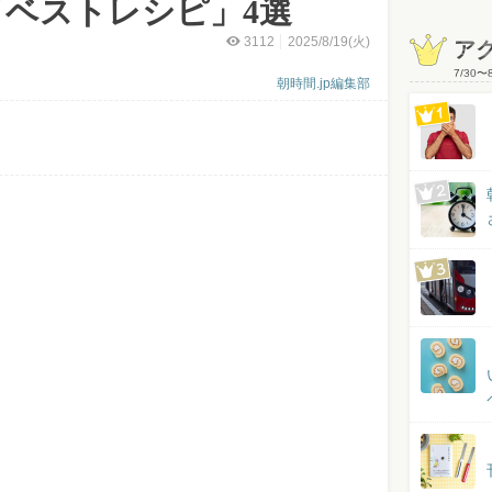
イベストレシピ」4選
3112
2025/8/19(火)
ア
7/30
〜
朝時間.jp編集部