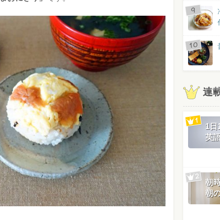
連
1
英
朝
朝