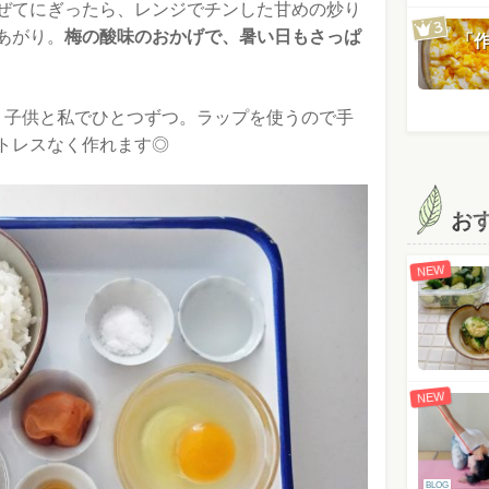
ぜてにぎったら、レンジでチンした甘めの炒り
あがり。
梅の酸味のおかげで、暑い日もさっぱ
「
、子供と私でひとつずつ。ラップを使うので手
トレスなく作れます◎
お
NEW
NEW
BLOG