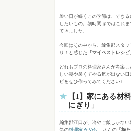
暑い日が続くこの季節は、できる
したいもの。朝時間.jpではこれ
てきました。
今回はその中から、編集部スタッ
り！と感じた
「マイベストレシピ
どれもプロの料理家さんが考案し
しい朝や暑くてやる気が出ない日
ピをぜひ作ってみてください♪
【1】家にある材
にぎり」
編集部江口が、冷やご飯しかない
気の
料理家 かめ代。
さんの
「梅た