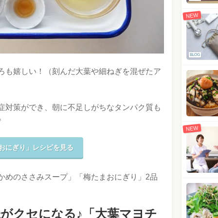
NEW
BLOG
ろも嬉しい！（刻んだ大葉や細ねぎを混ぜたア
症対策ができ、朝に不足しがちなタンパク質も
♪
NEW
おにぎり」レシピを見る
かめのささみスープ」「梅たまおにぎり」2品
味がクセになる♪「大葉マヨチ