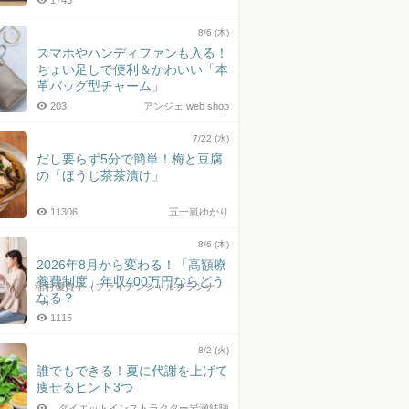
1745
8/6 (木)
スマホやハンディファンも入る！
ちょい足しで便利＆かわいい「本
革バッグ型チャーム」
203
アンジェ web shop
7/22 (水)
だし要らず5分で簡単！梅と豆腐
の「ほうじ茶茶漬け」
11306
五十嵐ゆかり
8/6 (木)
2026年8月から変わる！「高額療
養費制度」年収400万円ならどう
稲村優貴子（ファイナンシャルプランナ
なる？
ー）
1115
8/2 (火)
誰でもできる！夏に代謝を上げて
痩せるヒント3つ
ダイエットインストラクター岩瀬結暉