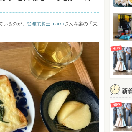
ているのが、
管理栄養士 maiko
さん考案の
「大
NEW
新
NEW