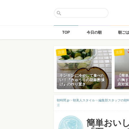
TOP
今日の朝
朝ご
Skip
注目
注目
to
content
キンキンに冷やして食べた
【簡単
い！『きゅうりの胡麻酢漬
の胸ま
け』の作り置き
肩対策
朝時間.jp
>
朝美人スタイル
>
編集部スタッフの朝
選
簡単おいし