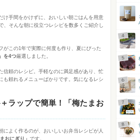
だけ手間をかけずに、おいしい朝ごはんを用意
まで、そんな朝に役立つレシピを数多くご紹介し
フがこの1年で実際に何度も作り、夏にぴった
」を4つ
厳選しました。
た信頼のレシピ。手軽なのに満足感があり、忙
にも頼れるメニューばかりです。気になるレシ
料＋ラップで簡単！「梅たまお
BLOG
朝によく作るのが、おいしいお弁当レシピが人
まおにぎり」
です。