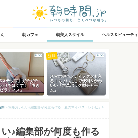
はん
朝カフェ
朝美人スタイル
ヘルス＆ビューティ
注目
BLOG
BLOG
スマホやハンディファンも入
3ステップ】ガチガチ
る！ちょい足しで便利＆かわ
わりをほぐす！「巻き
いい「本革バッグ型チャー
ピラティス」
ム」
時間
>
簡単おいしい♪編集部が何度も作る「夏のマイベストレシピ」4
い♪編集部が何度も作る