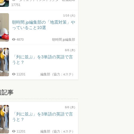
17751
1/16 (火)
朝時間.jp編集部の「地震対策」や
っていること10選
4870
朝時間.jp編集部
8/6 (木)
「列に並ぶ」を3単語の英語で言
うと？
11201
編集部（協力：eステ）
着記事
8/6 (木)
「列に並ぶ」を3単語の英語で言
うと？
11201
編集部（協力：eステ）