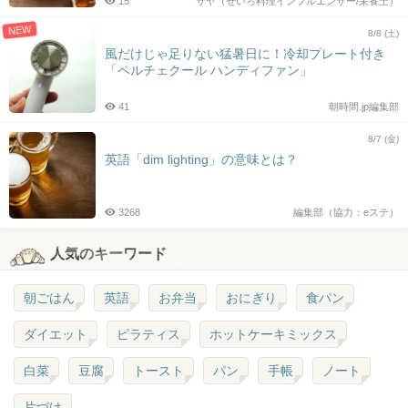
15
サヤ（せいろ料理インフルエンサー/栄養士）
NEW
8/8 (土)
風だけじゃ足りない猛暑日に！冷却プレート付き
「ペルチェクール ハンディファン」
41
朝時間.jp編集部
8/7 (金)
英語「dim lighting」の意味とは？
3268
編集部（協力：eステ）
人気のキーワード
朝ごはん
英語
お弁当
おにぎり
食パン
ダイエット
ピラティス
ホットケーキミックス
白菜
豆腐
トースト
パン
手帳
ノート
片づけ