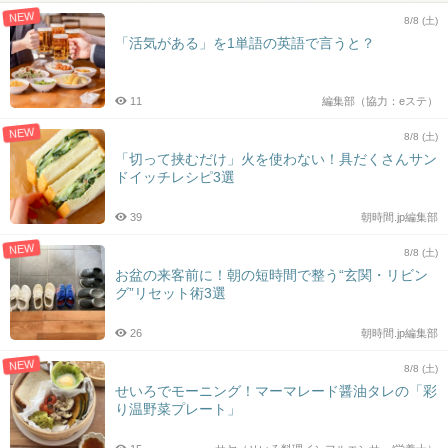
NEW
8/8 (土)
「活気がある」を1単語の英語で言うと？
11
編集部（協力：eステ）
NEW
8/8 (土)
「切って挟むだけ」火を使わない！具だくさんサン
ドイッチレシピ3選
39
朝時間.jp編集部
NEW
8/8 (土)
お盆の来客前に！朝の短時間で整う“玄関・リビン
グ”リセット術3選
26
朝時間.jp編集部
NEW
8/8 (土)
せいろでモーニング！マーマレード醤油タレの「彩
り温野菜プレート」