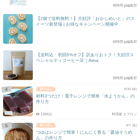
朝時間.jp編集部
【2個で送料無料！】大好評「おかしめいと」のス
イーツ新登場 | お得なキャンペーン開催中
朝時間.jp編集部
【送料込・初回5%オフ】訳ありおトク！大好評ス
ペシャルティコーヒー豆｜Aima
朝時間.jp編集部
8/30 (金)
材料3つだけ！電子レンジで簡単「水ようかん」の
作り方
BLOG
138912
料理家 エプロン
8/7 (金)
つゆはレンジで簡単！にんにく香る「醤油そうめ
ん」の作り方