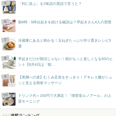
「列に並ぶ」を3単語の英語で言うと？
朝4時・5時台起きを続ける秘訣は？早起きさん4人の習慣
冷蔵庫にあると助かる！玉ねぎたっぷり作り置きレシピ3
選
早起きだけが朝活じゃない！朝がもっと楽しくなる50のヒ
ント【8月4日は「朝...
【美脚への道】むくみ足首をすっきり！アキレス腱がシュ
ッと見える簡単マッサージ
BLOG
ドリンク代＋150円で大満足！「喫茶室ルノアール」の上
質モーニング
連載ランキング