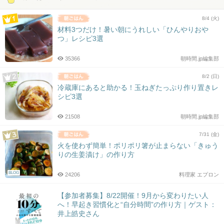
8/4 (火)
材料3つだけ！暑い朝にうれしい「ひんやりおや
つ」レシピ3選
35366
朝時間.jp編集部
8/2 (日)
冷蔵庫にあると助かる！玉ねぎたっぷり作り置きレ
シピ3選
21508
朝時間.jp編集部
7/31 (金)
火を使わず簡単！ポリポリ箸が止まらない「きゅう
りの生姜漬け」の作り方
BLOG
24206
料理家 エプロン
【参加者募集】8/22開催！9月から変わりたい人
へ！早起き習慣化と“自分時間”の作り方｜ゲスト：
井上皓史さん