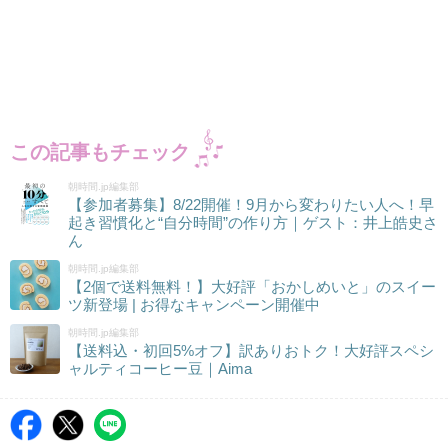
この記事もチェック
朝時間.jp編集部
【参加者募集】8/22開催！9月から変わりたい人へ！早
起き習慣化と“自分時間”の作り方｜ゲスト：井上皓史さ
ん
朝時間.jp編集部
【2個で送料無料！】大好評「おかしめいと」のスイー
ツ新登場 | お得なキャンペーン開催中
朝時間.jp編集部
【送料込・初回5%オフ】訳ありおトク！大好評スペシ
ャルティコーヒー豆｜Aima