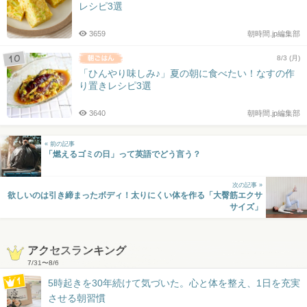
レシピ3選
3659
朝時間.jp編集部
8/3 (月)
「ひんやり味しみ♪」夏の朝に食べたい！なすの作
り置きレシピ3選
3640
朝時間.jp編集部
« 前の記事
「燃えるゴミの日」って英語でどう言う？
次の記事 »
欲しいのは引き締まったボディ！太りにくい体を作る「大臀筋エクサ
サイズ」
アクセスランキング
7/31
〜
8/6
5時起きを30年続けて気づいた。心と体を整え、1日を充実
させる朝習慣