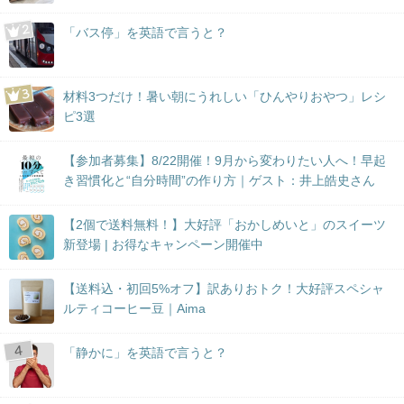
「バス停」を英語で言うと？
材料3つだけ！暑い朝にうれしい「ひんやりおやつ」レシ
ピ3選
【参加者募集】8/22開催！9月から変わりたい人へ！早起
き習慣化と“自分時間”の作り方｜ゲスト：井上皓史さん
【2個で送料無料！】大好評「おかしめいと」のスイーツ
新登場 | お得なキャンペーン開催中
【送料込・初回5%オフ】訳ありおトク！大好評スペシャ
ルティコーヒー豆｜Aima
「静かに」を英語で言うと？