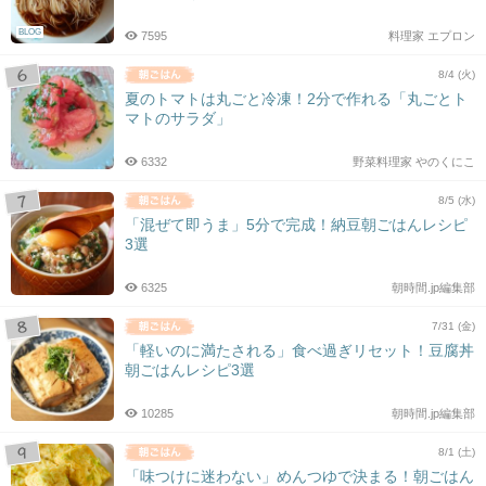
BLOG
7595
料理家 エプロン
8/4 (火)
夏のトマトは丸ごと冷凍！2分で作れる「丸ごとト
マトのサラダ」
6332
野菜料理家 やのくにこ
8/5 (水)
「混ぜて即うま」5分で完成！納豆朝ごはんレシピ
3選
6325
朝時間.jp編集部
7/31 (金)
「軽いのに満たされる」食べ過ぎリセット！豆腐丼
朝ごはんレシピ3選
10285
朝時間.jp編集部
8/1 (土)
「味つけに迷わない」めんつゆで決まる！朝ごはん