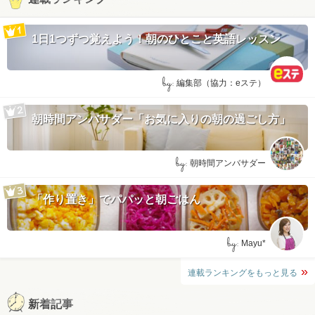
1日1つずつ覚えよう！朝のひとこと英語レッスン
by:
編集部（協力：eステ）
朝時間アンバサダー「お気に入りの朝の過ごし方」
by:
朝時間アンバサダー
「作り置き」でパパッと朝ごはん
by:
Mayu*
連載ランキングをもっと見る
新着記事