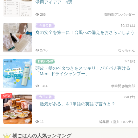
活用アイデア」4選
266
朝時間アンバサダー
10/12 (土)
身の安全を第一に！台風への備えをおさらいしよう
2745
なっちゃん
7/7 (月)
頭皮・髪のベタつきをスッキリ！パチパチ弾ける
「Merit ドライシャンプー」
1314
朝時間.jp編集部
NEW
8/8 (土)
「活気がある」を1単語の英語で言うと？
11
編集部（協力：eステ）
朝ごはんの人気ランキング