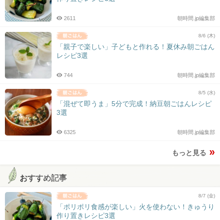
2611
朝時間.jp編集部
8/6 (木)
「親子で楽しい」子どもと作れる！夏休み朝ごはん
レシピ3選
744
朝時間.jp編集部
8/5 (水)
「混ぜて即うま」5分で完成！納豆朝ごはんレシピ
3選
6325
朝時間.jp編集部
もっと見る
おすすめ記事
8/7 (金)
「ポリポリ食感が楽しい」火を使わない！きゅうり
作り置きレシピ3選