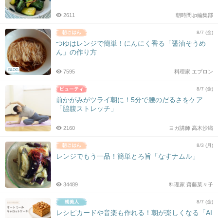
2611
朝時間.jp編集部
8/7 (金)
つゆはレンジで簡単！にんにく香る「醤油そうめ
ん」の作り方
BLOG
7595
料理家 エプロン
8/7 (金)
前かがみがツライ朝に！5分で腰のだるさをケア
「脇腹ストレッチ」
2160
ヨガ講師 高木沙織
8/3 (月)
レンジでもう一品！簡単とろ旨「なすナムル」
34489
料理家 齋藤菜々子
8/7 (金)
レシピカードや音楽も作れる！朝が楽しくなる「AI