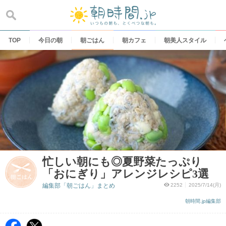
Skip
to
content
TOP
今日の朝
朝ごはん
朝カフェ
朝美人スタイル
忙しい朝にも◎夏野菜たっぷり
「おにぎり」アレンジレシピ3選
編集部「朝ごはん」まとめ
2252
2025/7/14(月)
朝時間.jp編集部