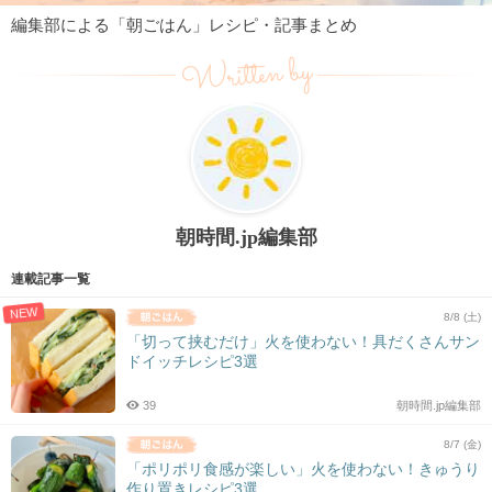
編集部による「朝ごはん」レシピ・記事まとめ
Written by
朝時間.jp編集部
連載記事一覧
NEW
8/8 (土)
「切って挟むだけ」火を使わない！具だくさんサン
ドイッチレシピ3選
39
朝時間.jp編集部
8/7 (金)
「ポリポリ食感が楽しい」火を使わない！きゅうり
作り置きレシピ3選