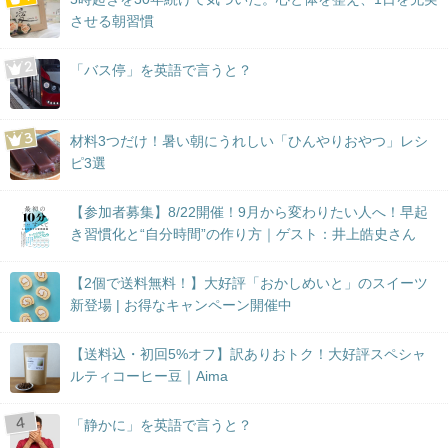
させる朝習慣
「バス停」を英語で言うと？
材料3つだけ！暑い朝にうれしい「ひんやりおやつ」レシ
ピ3選
【参加者募集】8/22開催！9月から変わりたい人へ！早起
き習慣化と“自分時間”の作り方｜ゲスト：井上皓史さん
【2個で送料無料！】大好評「おかしめいと」のスイーツ
新登場 | お得なキャンペーン開催中
【送料込・初回5%オフ】訳ありおトク！大好評スペシャ
ルティコーヒー豆｜Aima
「静かに」を英語で言うと？