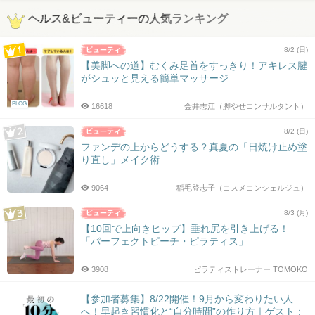
ヘルス&ビューティーの人気ランキング
8/2 (日)
【美脚への道】むくみ足首をすっきり！アキレス腱
がシュッと見える簡単マッサージ
BLOG
16618
金井志江（脚やせコンサルタント）
8/2 (日)
ファンデの上からどうする？真夏の「日焼け止め塗
り直し」メイク術
9064
稲毛登志子（コスメコンシェルジュ）
8/3 (月)
【10回で上向きヒップ】垂れ尻を引き上げる！
「パーフェクトピーチ・ピラティス」
3908
ピラティストレーナー TOMOKO
【参加者募集】8/22開催！9月から変わりたい人
へ！早起き習慣化と“自分時間”の作り方｜ゲスト：