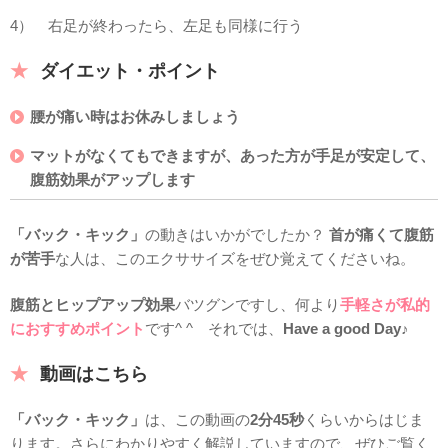
4） 右足が終わったら、左足も同様に行う
ダイエット・ポイント
腰が痛い時はお休みしましょう
マットがなくてもできますが、あった方が手足が安定して、
腹筋効果がアップします
「バック・キック」
の動きはいかがでしたか？
首が痛くて腹筋
が苦手
な人は、このエクササイズをぜひ覚えてくださいね。
腹筋とヒップアップ効果
バツグンですし、何より
手軽さが私的
におすすめポイント
です^ ^ それでは、
Have a good Day
♪
動画はこちら
「バック・キック」
は、この動画の
2分45秒
くらいからはじま
ります。さらにわかりやすく解説していますので、ぜひご覧く