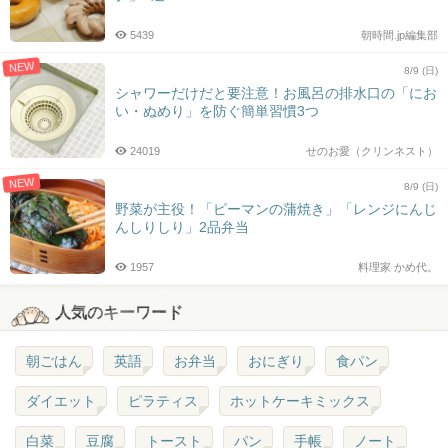
5439
朝時間.jp編集部
NEW
8/9 (日)
シャワーだけだと要注意！お風呂の排水口の「にお
い・ぬめり」を防ぐ簡単習慣3つ
24019
せのお愛（クリンネスト）
NEW
8/9 (日)
野菜が主役！「ピーマンの蒲焼き」「レンジにんじ
んしりしり」2品弁当
1957
料理家 かめ代。
人気のキーワード
朝ごはん
英語
お弁当
おにぎり
食パン
ダイエット
ピラティス
ホットケーキミックス
白菜
豆腐
トースト
パン
手帳
ノート