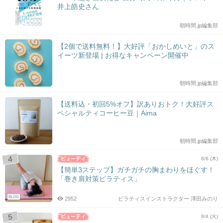
井上皓史さん
朝時間.jp編集部
【2個で送料無料！】大好評「おかしめいと」のス
イーツ新登場 | お得なキャンペーン開催中
朝時間.jp編集部
【送料込・初回5%オフ】訳ありおトク！大好評ス
ペシャルティコーヒー豆｜Aima
朝時間.jp編集部
8/6 (木)
【簡単3ステップ】ガチガチの胸まわりをほぐす！
「巻き肩対策ピラティス」
BLOG
2952
ピラティスインストラクター 澤田みのり
8/4 (火)