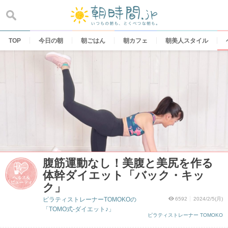
Skip
to
content
TOP
今日の朝
朝ごはん
朝カフェ
朝美人スタイル
腹筋運動なし！美腹と美尻を作る
体幹ダイエット「バック・キッ
ク」
ピラティストレーナーTOMOKOの
6592
2024/2/5(月)
「TOMO式-ダイエット♪」
ピラティストレーナー TOMOKO