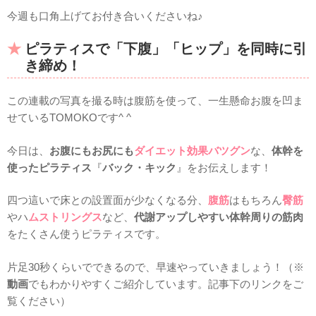
今週も口角上げてお付き合いくださいね♪
ピラティスで「下腹」「ヒップ」を同時に引
き締め！
この連載の写真を撮る時は腹筋を使って、一生懸命お腹を凹ま
せているTOMOKOです^ ^
今日は、
お腹にもお尻にも
ダイエット効果バツグン
な、
体幹を
使ったピラティス
『
バック・キック
』をお伝えします！
四つ這いで床との設置面が少なくなる分、
腹筋
はもちろん
臀筋
やハ
ムストリングス
など、
代謝アップしやすい体幹周りの筋肉
をたくさん使うピラティスです。
片足30秒くらいでできるので、早速やっていきましょう！（※
動画
でもわかりやすくご紹介しています。記事下のリンクをご
覧ください）