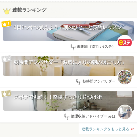
連載ランキング
1日1つずつ覚えよう！朝のひとこと英語レッスン
by:
編集部（協力：eステ）
朝時間アンバサダー「お気に入りの朝の過ごし方」
by:
朝時間アンバサダー
ズボラでも続く！簡単すっきり片づけ術
by:
整理収納アドバイザー みほ
連載ランキングをもっと見る