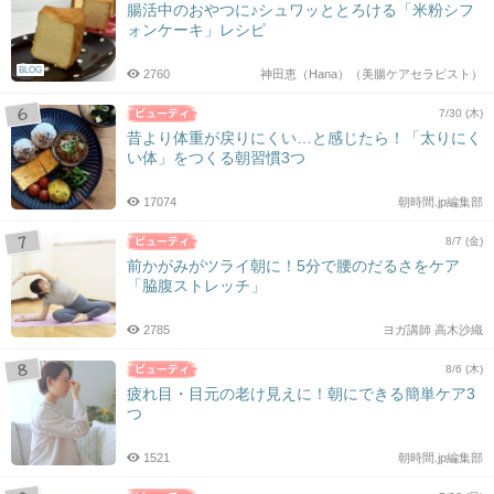
腸活中のおやつに♪シュワッととろける「米粉シフ
ォンケーキ」レシピ
BLOG
2760
神田恵（Hana）（美腸ケアセラピスト）
7/30 (木)
昔より体重が戻りにくい…と感じたら！「太りにく
い体」をつくる朝習慣3つ
17074
朝時間.jp編集部
8/7 (金)
前かがみがツライ朝に！5分で腰のだるさをケア
「脇腹ストレッチ」
2785
ヨガ講師 高木沙織
8/6 (木)
疲れ目・目元の老け見えに！朝にできる簡単ケア3
つ
1521
朝時間.jp編集部