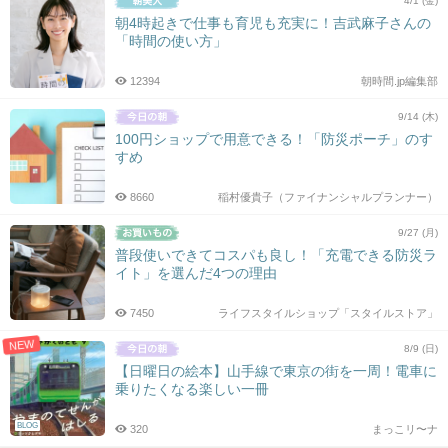
4/1 (金)
朝4時起きで仕事も育児も充実に！吉武麻子さんの
「時間の使い方」
12394
朝時間.jp編集部
9/14 (木)
100円ショップで用意できる！「防災ポーチ」のす
すめ
8660
稲村優貴子（ファイナンシャルプランナー）
9/27 (月)
普段使いできてコスパも良し！「充電できる防災ラ
イト」を選んだ4つの理由
7450
ライフスタイルショップ「スタイルストア」
NEW
8/9 (日)
【日曜日の絵本】山手線で東京の街を一周！電車に
乗りたくなる楽しい一冊
BLOG
320
まっこリ〜ナ