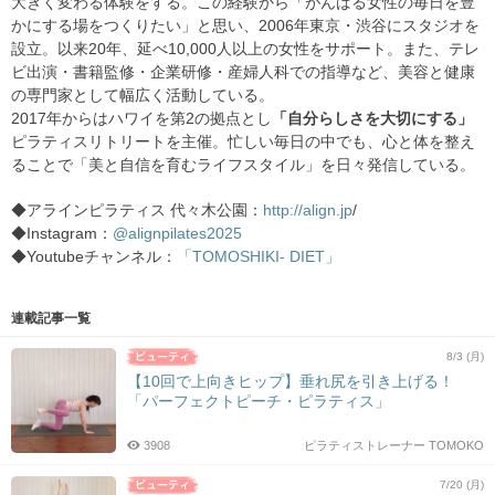
大きく変わる体験をする。この経験から「がんばる女性の毎日を豊
かにする場をつくりたい」と思い、2006年東京・渋谷にスタジオを
設立。以来20年、延べ10,000人以上の女性をサポート。また、テレ
ビ出演・書籍監修・企業研修・産婦人科での指導など、美容と健康
の専門家として幅広く活動している。
2017年からはハワイを第2の拠点とし
「自分らしさを大切にする」
ピラティスリトリートを主催。忙しい毎日の中でも、心と体を整え
ることで「美と自信を育むライフスタイル」を日々発信している。
◆アラインピラティス 代々木公園：
http://align.jp
/
◆Instagram：
@alignpilates2025
◆Youtubeチャンネル：
「TOMOSHIKI- DIET」
連載記事一覧
8/3 (月)
【10回で上向きヒップ】垂れ尻を引き上げる！
「パーフェクトピーチ・ピラティス」
3908
ピラティストレーナー TOMOKO
7/20 (月)