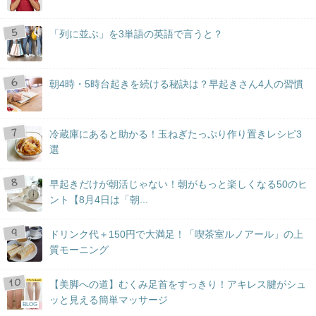
「列に並ぶ」を3単語の英語で言うと？
朝4時・5時台起きを続ける秘訣は？早起きさん4人の習慣
冷蔵庫にあると助かる！玉ねぎたっぷり作り置きレシピ3
選
早起きだけが朝活じゃない！朝がもっと楽しくなる50のヒ
ント【8月4日は「朝...
ドリンク代＋150円で大満足！「喫茶室ルノアール」の上
質モーニング
【美脚への道】むくみ足首をすっきり！アキレス腱がシュ
ッと見える簡単マッサージ
BLOG