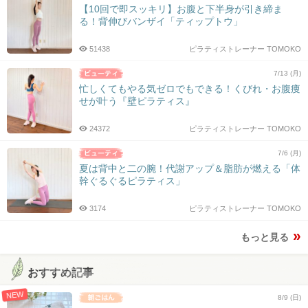
【10回で即スッキリ】お腹と下半身が引き締ま
る！背伸びバンザイ「ティップトウ」
51438
ピラティストレーナー TOMOKO
7/13 (月)
忙しくてもやる気ゼロでもできる！くびれ・お腹痩
せが叶う『壁ピラティス』
24372
ピラティストレーナー TOMOKO
7/6 (月)
夏は背中と二の腕！代謝アップ＆脂肪が燃える「体
幹ぐるぐるピラティス」
3174
ピラティストレーナー TOMOKO
もっと見る
おすすめ記事
NEW
8/9 (日)