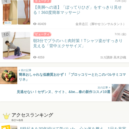
7/26 (日)
【美脚への道】「ぼってりひざ」をすっきり見せ
る！360度簡単マッサージ
BLOG
46409
金井志江（脚やせコンサルタント）
7/31 (金)
朝3分でブラのハミ肉対策！Tシャツ姿がすっきり
見える「背中エクササイズ」
4059
ヨガ講師 高木沙織
« 前の記事
簡単おしゃれな低糖質おかず！「ブロッコリーとたこのバルサミコマ
リネ」
次の記事 »
見逃せない！セザンヌ、ケイト、&be…春の新作コスメ10選
アクセスランキング
8/2
〜
8/8
5時起きを30年続けて気づいた。心と体を整え、1日を充実