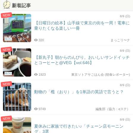
新着記事
NEW
8/9 (日)
【日曜日の絵本】山手線で東京の街を一周！電車に
乗りたくなる楽しい一冊
BLOG
320
まっこリ〜ナ
NEW
8/9 (日)
【新丸子】朝からのんびり。おいしいサンドイッチ
とコーヒーと@VEG【vol.646】
BLOG
1923
東京ソトアサごはん会 (朝食レポーター)
NEW
8/9 (日)
動物の「檻（おり）」を1単語の英語で言うと？
9749
編集部（協力：eステ）
NEW
8/9 (日)
夏休みに家族で行きたい♪「チェーン店モーニン
グ」3選