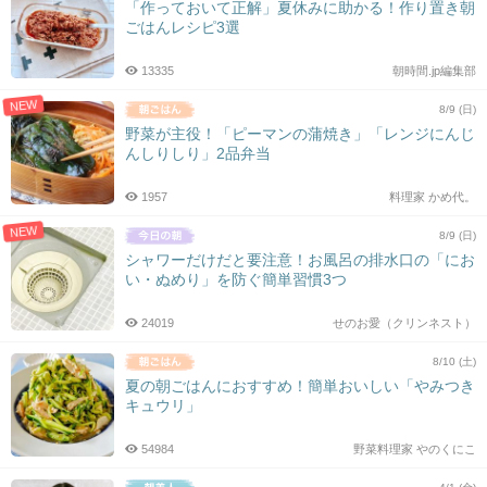
「作っておいて正解」夏休みに助かる！作り置き朝
ごはんレシピ3選
13335
朝時間.jp編集部
NEW
8/9 (日)
野菜が主役！「ピーマンの蒲焼き」「レンジにんじ
んしりしり」2品弁当
1957
料理家 かめ代。
NEW
8/9 (日)
シャワーだけだと要注意！お風呂の排水口の「にお
い・ぬめり」を防ぐ簡単習慣3つ
24019
せのお愛（クリンネスト）
8/10 (土)
夏の朝ごはんにおすすめ！簡単おいしい「やみつき
キュウリ」
54984
野菜料理家 やのくにこ