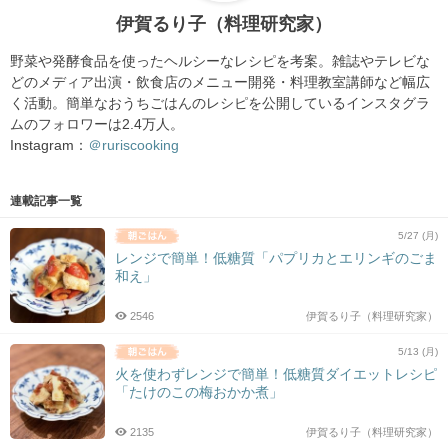
伊賀るり子（料理研究家）
野菜や発酵食品を使ったヘルシーなレシピを考案。雑誌やテレビな
どのメディア出演・飲食店のメニュー開発・料理教室講師など幅広
く活動。簡単なおうちごはんのレシピを公開しているインスタグラ
ムのフォロワーは2.4万人。
Instagram：
＠ruriscooking
連載記事一覧
5/27 (月)
レンジで簡単！低糖質「パプリカとエリンギのごま
和え」
2546
伊賀るり子（料理研究家）
5/13 (月)
火を使わずレンジで簡単！低糖質ダイエットレシピ
「たけのこの梅おかか煮」
2135
伊賀るり子（料理研究家）