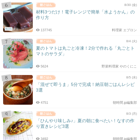
8/30 (金)
材料3つだけ！電子レンジで簡単「水ようかん」の
作り方
BLOG
137745
料理家 エプロン
8/4 (火)
夏のトマトは丸ごと冷凍！2分で作れる「丸ごとト
マトのサラダ」
5624
野菜料理家 やのくにこ
8/5 (水)
「混ぜて即うま」5分で完成！納豆朝ごはんレシピ
3選
4751
朝時間.jp編集部
8/3 (月)
「ひんやり味しみ♪」夏の朝に食べたい！なすの作
り置きレシピ3選
3492
朝時間.jp編集部