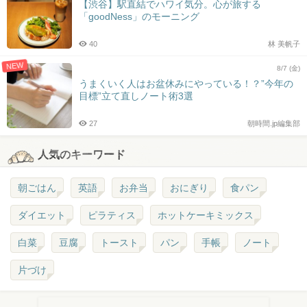
【渋谷】駅直結でハワイ気分。心が旅する
「goodNess」のモーニング
40
林 美帆子
NEW
8/7 (金)
うまくいく人はお盆休みにやっている！？”今年の
目標”立て直しノート術3選
27
朝時間.jp編集部
人気のキーワード
朝ごはん
英語
お弁当
おにぎり
食パン
ダイエット
ピラティス
ホットケーキミックス
白菜
豆腐
トースト
パン
手帳
ノート
片づけ