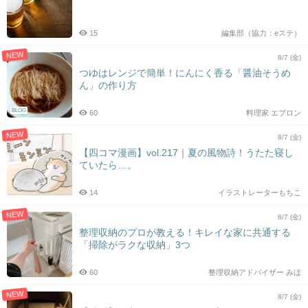
15
編集部（協力：eステ）
NEW
8/7 (金)
つゆはレンジで簡単！にんにく香る「醤油そうめ
ん」の作り方
BLOG
60
料理家 エプロン
NEW
8/7 (金)
【四コマ漫画】vol.217｜夏の風物詩！うたた寝し
ていたら…。
14
イラストレーターもちこ
NEW
8/7 (金)
整理収納のプロが教える！キレイな家に共通する
「掃除がラクな収納」3つ
60
整理収納アドバイザー みほ
NEW
8/7 (金)