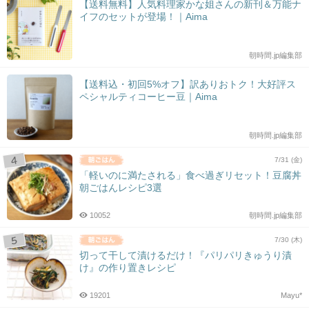
【送料無料】人気料理家かな姐さんの新刊＆万能ナ
イフのセットが登場！｜Aima
朝時間.jp編集部
【送料込・初回5%オフ】訳ありおトク！大好評ス
ペシャルティコーヒー豆｜Aima
朝時間.jp編集部
7/31 (金)
「軽いのに満たされる」食べ過ぎリセット！豆腐丼
朝ごはんレシピ3選
10052
朝時間.jp編集部
7/30 (木)
切って干して漬けるだけ！『パリパリきゅうり漬
け』の作り置きレシピ
19201
Mayu*