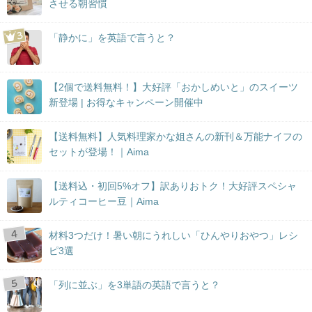
させる朝習慣
「静かに」を英語で言うと？
【2個で送料無料！】大好評「おかしめいと」のスイーツ
新登場 | お得なキャンペーン開催中
【送料無料】人気料理家かな姐さんの新刊＆万能ナイフの
セットが登場！｜Aima
【送料込・初回5%オフ】訳ありおトク！大好評スペシャ
ルティコーヒー豆｜Aima
材料3つだけ！暑い朝にうれしい「ひんやりおやつ」レシ
ピ3選
「列に並ぶ」を3単語の英語で言うと？