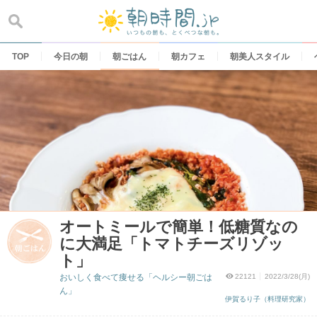
Skip
to
content
TOP
今日の朝
朝ごはん
朝カフェ
朝美人スタイル
オートミールで簡単！低糖質なの
に大満足「トマトチーズリゾッ
ト」
おいしく食べて痩せる「ヘルシー朝ごは
22121
2022/3/28(月)
ん」
伊賀るり子（料理研究家）