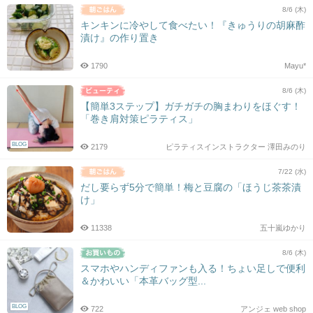
8/6 (木)
キンキンに冷やして食べたい！『きゅうりの胡麻酢
漬け』の作り置き
1790
Mayu*
8/6 (木)
【簡単3ステップ】ガチガチの胸まわりをほぐす！
「巻き肩対策ピラティス」
BLOG
2179
ピラティスインストラクター 澤田みのり
7/22 (水)
だし要らず5分で簡単！梅と豆腐の「ほうじ茶茶漬
け」
11338
五十嵐ゆかり
8/6 (木)
スマホやハンディファンも入る！ちょい足しで便利
＆かわいい「本革バッグ型...
BLOG
722
アンジェ web shop