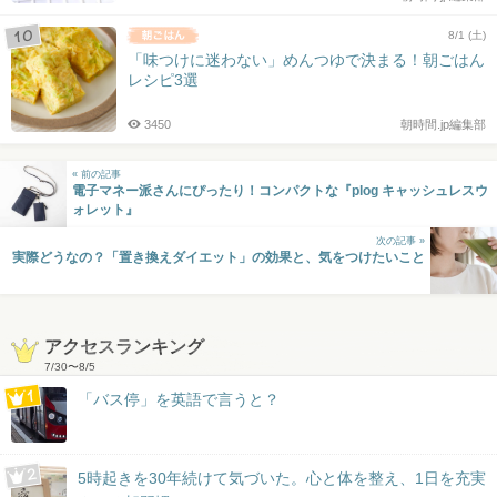
8/1 (土)
「味つけに迷わない」めんつゆで決まる！朝ごはん
レシピ3選
3450
朝時間.jp編集部
« 前の記事
電子マネー派さんにぴったり！コンパクトな『plog キャッシュレスウ
ォレット』
次の記事 »
実際どうなの？「置き換えダイエット」の効果と、気をつけたいこと
アクセスランキング
7/30
〜
8/5
「バス停」を英語で言うと？
5時起きを30年続けて気づいた。心と体を整え、1日を充実