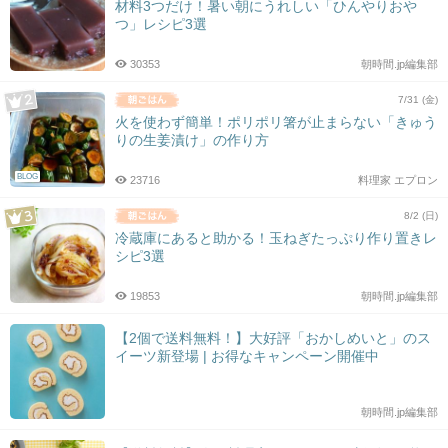
材料3つだけ！暑い朝にうれしい「ひんやりおや
つ」レシピ3選
30353
朝時間.jp編集部
7/31 (金)
火を使わず簡単！ポリポリ箸が止まらない「きゅう
りの生姜漬け」の作り方
BLOG
23716
料理家 エプロン
8/2 (日)
冷蔵庫にあると助かる！玉ねぎたっぷり作り置きレ
シピ3選
19853
朝時間.jp編集部
【2個で送料無料！】大好評「おかしめいと」のス
イーツ新登場 | お得なキャンペーン開催中
朝時間.jp編集部