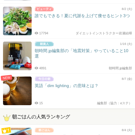
8/2 (火)
誰でもできる！夏に代謝を上げて痩せるヒント3つ
17794
ダイエットインストラクター岩瀬結暉
1/16 (火)
朝時間.jp編集部の「地震対策」やっていること10
選
4891
朝時間.jp編集部
NEW
8/7 (金)
英語「dim lighting」の意味とは？
15
編集部（協力：eステ）
朝ごはんの人気ランキング
8/4 (火)