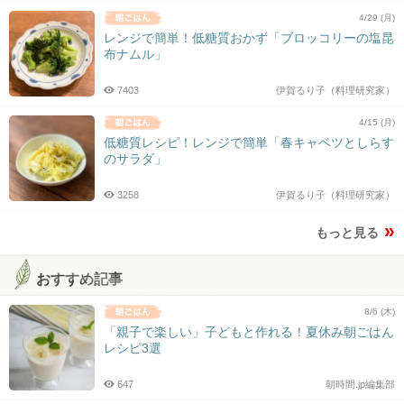
4/29 (月)
レンジで簡単！低糖質おかず「ブロッコリーの塩昆
布ナムル」
7403
伊賀るり子（料理研究家）
4/15 (月)
低糖質レシピ！レンジで簡単「春キャベツとしらす
のサラダ」
3258
伊賀るり子（料理研究家）
もっと見る
おすすめ記事
8/6 (木)
「親子で楽しい」子どもと作れる！夏休み朝ごはん
レシピ3選
647
朝時間.jp編集部