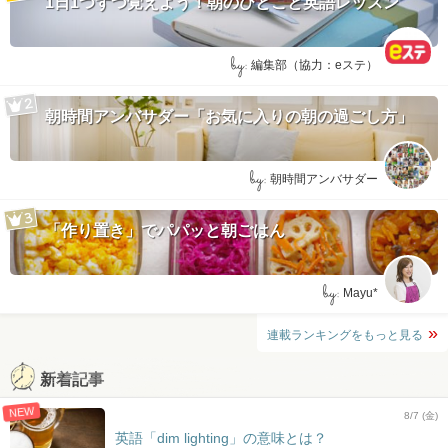
1日1つずつ覚えよう！朝のひとこと英語レッスン
by:
編集部（協力：eステ）
朝時間アンバサダー「お気に入りの朝の過ごし方」
by:
朝時間アンバサダー
「作り置き」でパパッと朝ごはん
by:
Mayu*
連載ランキングをもっと見る
新着記事
NEW
8/7 (金)
英語「dim lighting」の意味とは？