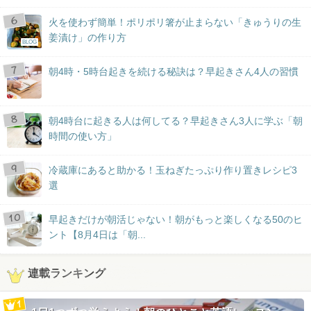
火を使わず簡単！ポリポリ箸が止まらない「きゅうりの生
姜漬け」の作り方
BLOG
朝4時・5時台起きを続ける秘訣は？早起きさん4人の習慣
朝4時台に起きる人は何してる？早起きさん3人に学ぶ「朝
時間の使い方」
冷蔵庫にあると助かる！玉ねぎたっぷり作り置きレシピ3
選
早起きだけが朝活じゃない！朝がもっと楽しくなる50のヒ
ント【8月4日は「朝...
連載ランキング