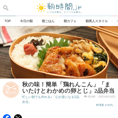
Skip
to
content
TOP
今日の朝
朝ごはん
朝カフェ
朝美人スタイル
秋の味！簡単「鶏れんこん」「ま
いたけとわかめの卵とじ」2品弁当
忙しい朝でも作れる♪「心が楽になる2品
35240
2021/9/12(日)
弁当」
料理家 かめ代。