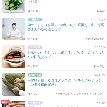
さび漬け」
138417
Mayu*
11/1 (水)
朝の「ひとり会議」で後悔のない選択を。山口恵理
香さんの朝の過ごし方
4642
朝時間.jp編集部
1/17 (水)
外出先の「もしも」に備える。バッグに入れておき
たい防災グッズ
43644
田中青紗
3/11 (金)
平常時も使える防災グッズ◎「SONAENO クッシ
ョン型多機能寝袋」
11750
ライフスタイルショップ「スタイルストア」
NEW
8/8 (土)