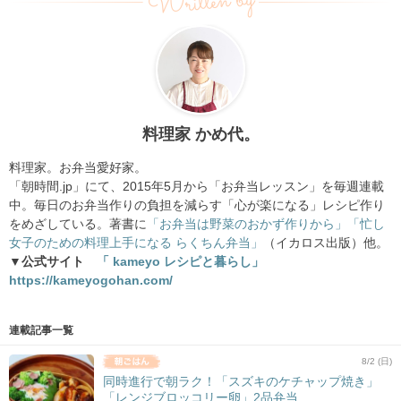
Written by
料理家 かめ代。
料理家。お弁当愛好家。
「朝時間.jp」にて、2015年5月から「お弁当レッスン」を毎週連載
中。毎日のお弁当作りの負担を減らす「心が楽になる」レシピ作り
をめざしている。著書に
「お弁当は野菜のおかず作りから」
「忙し
女子のための料理上手になる らくちん弁当」
（イカロス出版）他。
▼公式サイト
「 kameyo レシピと暮らし」
https://kameyogohan.com/
連載記事一覧
8/2 (日)
同時進行で朝ラク！「スズキのケチャップ焼き」
「レンジブロッコリー卵」2品弁当