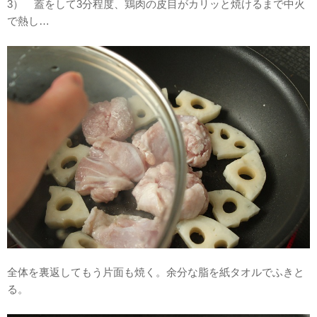
3） 蓋をして3分程度、鶏肉の皮目がカリッと焼けるまで中火
で熱し…
全体を裏返してもう片面も焼く。余分な脂を紙タオルでふきと
る。