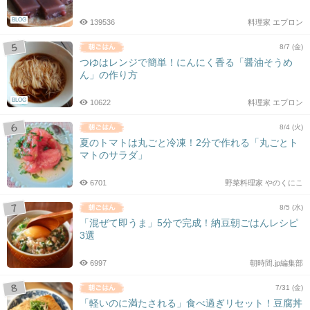
BLOG
139536
料理家 エプロン
8/7 (金)
つゆはレンジで簡単！にんにく香る「醤油そうめ
ん」の作り方
BLOG
10622
料理家 エプロン
8/4 (火)
夏のトマトは丸ごと冷凍！2分で作れる「丸ごとト
マトのサラダ」
6701
野菜料理家 やのくにこ
8/5 (水)
「混ぜて即うま」5分で完成！納豆朝ごはんレシピ
3選
6997
朝時間.jp編集部
7/31 (金)
「軽いのに満たされる」食べ過ぎリセット！豆腐丼