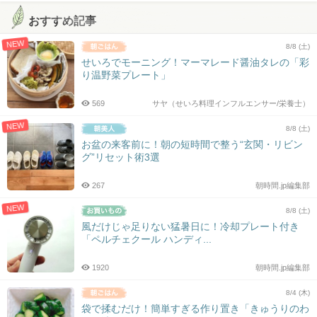
おすすめ記事
NEW
8/8 (土)
せいろでモーニング！マーマレード醤油タレの「彩
り温野菜プレート」
569
サヤ（せいろ料理インフルエンサー/栄養士）
NEW
8/8 (土)
お盆の来客前に！朝の短時間で整う“玄関・リビン
グ”リセット術3選
267
朝時間.jp編集部
NEW
8/8 (土)
風だけじゃ足りない猛暑日に！冷却プレート付き
「ペルチェクール ハンディ...
1920
朝時間.jp編集部
8/4 (木)
袋で揉むだけ！簡単すぎる作り置き「きゅうりのわ