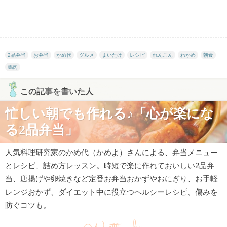
2品弁当
お弁当
かめ代
グルメ
まいたけ
レシピ
れんこん
わかめ
朝食
鶏肉
この記事を書いた人
忙しい朝でも作れる♪「心が楽にな
る2品弁当」
人気料理研究家のかめ代（かめよ）さんによる、弁当メニュー
とレシピ、詰め方レッスン。時短で楽に作れておいしい2品弁
当、唐揚げや卵焼きなど定番お弁当おかずやおにぎり、お手軽
レンジおかず、ダイエット中に役立つヘルシーレシピ、傷みを
防ぐコツも。