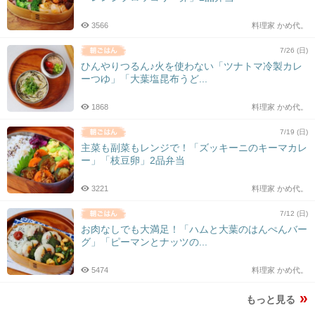
3566
料理家 かめ代。
7/26 (日)
ひんやりつるん♪火を使わない「ツナトマ冷製カレ
ーつゆ」「大葉塩昆布うど...
1868
料理家 かめ代。
7/19 (日)
主菜も副菜もレンジで！「ズッキーニのキーマカレ
ー」「枝豆卵」2品弁当
3221
料理家 かめ代。
7/12 (日)
お肉なしでも大満足！「ハムと大葉のはんぺんバー
グ」「ピーマンとナッツの...
5474
料理家 かめ代。
もっと見る