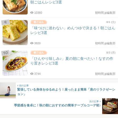
朝ごはんレシピ3選
10360
朝時間.jp編集部
8/1 (土)
「味つけに迷わない」めんつゆで決まる！朝ごはん
レシピ3選
3820
朝時間.jp編集部
8/3 (月)
「ひんやり味しみ♪」夏の朝に食べたい！なすの作
り置きレシピ3選
3744
朝時間.jp編集部
« 前の記事
緊張している身体をゆるめよう！座ったまま簡単「肩のリラクゼーシ
ョン」
次の記事 »
季節感を食卓に！秋の朝におすすめの簡単テーブルコーデ術♪