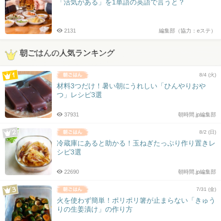
「活気がある」を1単語の英語で言うと？
2131
編集部（協力：eステ）
朝ごはんの人気ランキング
8/4 (火)
材料3つだけ！暑い朝にうれしい「ひんやりおや
つ」レシピ3選
37931
朝時間.jp編集部
8/2 (日)
冷蔵庫にあると助かる！玉ねぎたっぷり作り置きレ
シピ3選
22690
朝時間.jp編集部
7/31 (金)
火を使わず簡単！ポリポリ箸が止まらない「きゅう
りの生姜漬け」の作り方