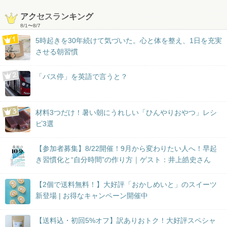
アクセスランキング
8/1
〜
8/7
5時起きを30年続けて気づいた。心と体を整え、1日を充実
させる朝習慣
「バス停」を英語で言うと？
材料3つだけ！暑い朝にうれしい「ひんやりおやつ」レシ
ピ3選
【参加者募集】8/22開催！9月から変わりたい人へ！早起
き習慣化と“自分時間”の作り方｜ゲスト：井上皓史さん
【2個で送料無料！】大好評「おかしめいと」のスイーツ
新登場 | お得なキャンペーン開催中
【送料込・初回5%オフ】訳ありおトク！大好評スペシャ