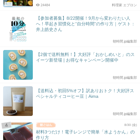
BLOG
24484
料理家 エプロン
【参加者募集】8/22開催！9月から変わりたい人
へ！早起き習慣化と“自分時間”の作り方｜ゲスト：
井上皓史さん
朝時間.jp編集部
【2個で送料無料！】大好評「おかしめいと」のス
イーツ新登場 | お得なキャンペーン開催中
朝時間.jp編集部
【送料込・初回5%オフ】訳ありおトク！大好評ス
ペシャルティコーヒー豆｜Aima
朝時間.jp編集部
8/30 (金)
材料3つだけ！電子レンジで簡単「水ようかん」の
作り方