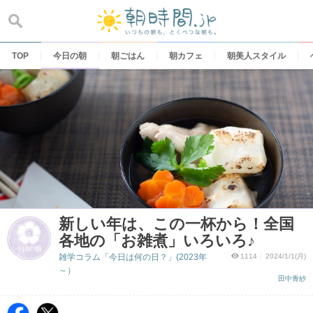
Skip
to
content
TOP
今日の朝
朝ごはん
朝カフェ
朝美人スタイル
新しい年は、この一杯から！全国
各地の「お雑煮」いろいろ♪
雑学コラム「今日は何の日？」(2023年
1114
2024/1/1(月)
～）
田中青紗