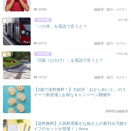
32956
編集部（協力：eステ）
8/5 (水)
「バス停」を英語で言うと？
54775
編集部（協力：eステ）
7/29 (水)
「日陰（ひかげ）」を英語で言うと？
72723
編集部（協力：eステ）
【2個で送料無料！】大好評「おかしめいと」のス
イーツ新登場 | お得なキャンペーン開催中
朝時間.jp編集部
【送料無料】人気料理家かな姐さんの新刊＆万能ナ
イフのセットが登場！｜Aima