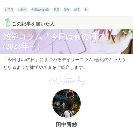
お正月
お雑煮
今日は何の日
元旦
新年
雑学
餅
この記事を書いた人
雑学コラム「今日は何の日？」
(2023年～）
「今日は○○の日」にまつわるデイリーコラム♪会話のキッカケ
となるような雑学やネタをご紹介します。
Written by
田中青紗