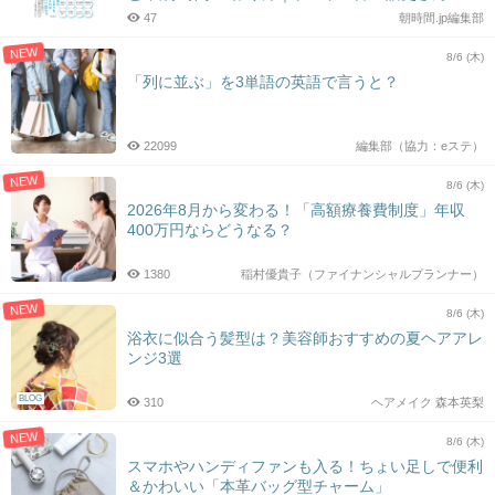
47
朝時間.jp編集部
NEW
8/6 (木)
「列に並ぶ」を3単語の英語で言うと？
22099
編集部（協力：eステ）
NEW
8/6 (木)
2026年8月から変わる！「高額療養費制度」年収
400万円ならどうなる？
1380
稲村優貴子（ファイナンシャルプランナー）
NEW
8/6 (木)
浴衣に似合う髪型は？美容師おすすめの夏ヘアアレ
ンジ3選
BLOG
310
ヘアメイク 森本英梨
NEW
8/6 (木)
スマホやハンディファンも入る！ちょい足しで便利
＆かわいい「本革バッグ型チャーム」