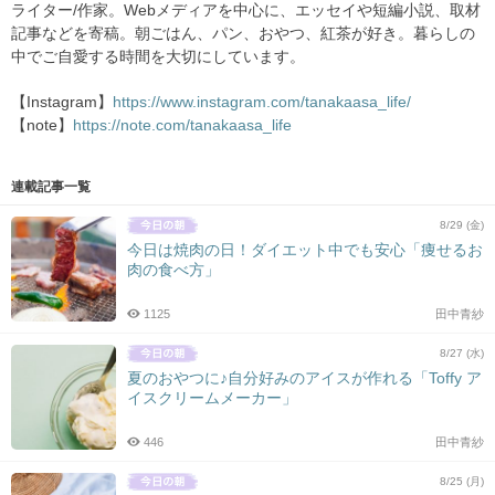
ライター/作家。Webメディアを中心に、エッセイや短編小説、取材
記事などを寄稿。朝ごはん、パン、おやつ、紅茶が好き。暮らしの
中でご自愛する時間を大切にしています。
【Instagram】
https://www.instagram.com/tanakaasa_life/
【note】
https://note.com/tanakaasa_life
連載記事一覧
8/29 (金)
今日は焼肉の日！ダイエット中でも安心「痩せるお
肉の食べ方」
1125
田中青紗
8/27 (水)
夏のおやつに♪自分好みのアイスが作れる「Toffy ア
イスクリームメーカー」
446
田中青紗
8/25 (月)