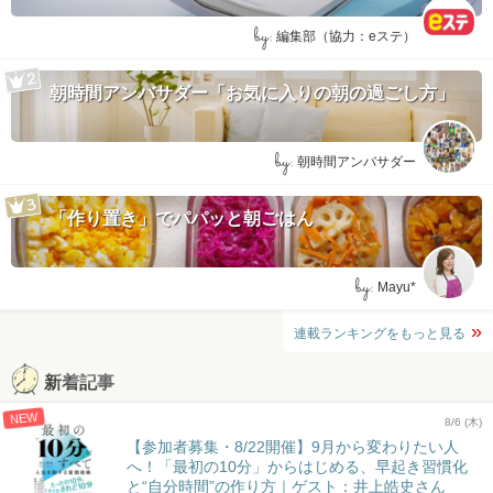
by:
編集部（協力：eステ）
朝時間アンバサダー「お気に入りの朝の過ごし方」
by:
朝時間アンバサダー
「作り置き」でパパッと朝ごはん
by:
Mayu*
連載ランキングをもっと見る
新着記事
NEW
8/6 (木)
【参加者募集・8/22開催】9月から変わりたい人
へ！「最初の10分」からはじめる、早起き習慣化
と“自分時間”の作り方｜ゲスト：井上皓史さん