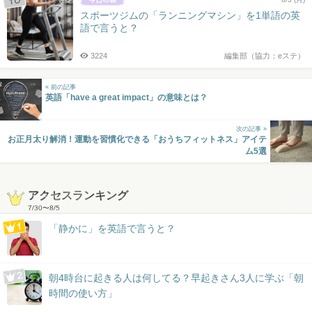
スポーツジムの「ランニングマシン」を1単語の英
語で言うと？
3224
編集部（協力：eステ）
« 前の記事
英語「have a great impact」の意味とは？
次の記事 »
お正月太り解消！運動を習慣化できる「おうちフィットネス」アイテ
ム5選
アクセスランキング
7/30
〜
8/5
「静かに」を英語で言うと？
朝4時台に起きる人は何してる？早起きさん3人に学ぶ「朝
時間の使い方」