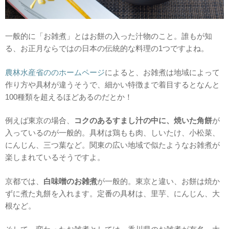
一般的に「お雑煮」とはお餅の入った汁物のこと。誰もが知
る、お正月ならではの日本の伝統的な料理の1つですよね。
農林水産省ののホームページ
によると、お雑煮は地域によって
作り方や具材が違うそうで、細かい特徴まで着目するとなんと
100種類を超えるほどあるのだとか！
例えば東京の場合、
コクのあるすまし汁の中に、焼いた角餅
が
入っているのが一般的。具材は鶏もも肉、しいたけ、小松菜、
にんじん、三つ葉など。関東の広い地域で似たようなお雑煮が
楽しまれているそうですよ。
京都では、
白味噌のお雑煮
が一般的。東京と違い、お餅は焼か
ずに煮た丸餅を入れます。定番の具材は、里芋、にんじん、大
根など。