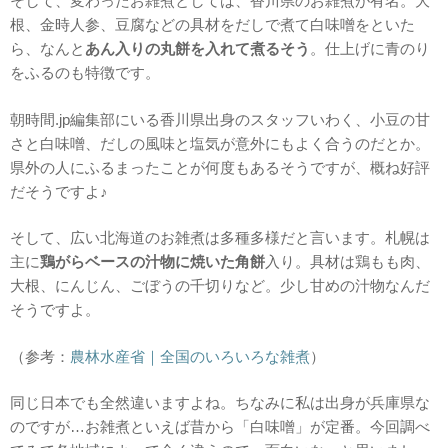
そして、変わったお雑煮としては、香川県のお雑煮が有名。大
根、金時人参、豆腐などの具材をだしで煮て白味噌をといた
ら、なんと
あん入りの丸餅を入れて煮るそう
。仕上げに青のり
をふるのも特徴です。
朝時間.jp編集部にいる香川県出身のスタッフいわく、小豆の甘
さと白味噌、だしの風味と塩気が意外にもよく合うのだとか。
県外の人にふるまったことが何度もあるそうですが、概ね好評
だそうですよ♪
そして、広い北海道のお雑煮は多種多様だと言います。札幌は
主に
鶏がらベースの汁物に焼いた角餅
入り。具材は鶏もも肉、
大根、にんじん、ごぼうの千切りなど。少し甘めの汁物なんだ
そうですよ。
（参考：
農林水産省｜全国のいろいろな雑煮
）
同じ日本でも全然違いますよね。ちなみに私は出身が兵庫県な
のですが…お雑煮といえば昔から「白味噌」が定番。今回調べ