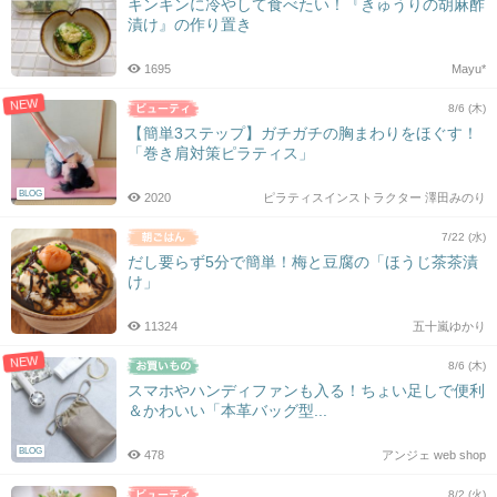
キンキンに冷やして食べたい！『きゅうりの胡麻酢
漬け』の作り置き
1695
Mayu*
NEW
8/6 (木)
【簡単3ステップ】ガチガチの胸まわりをほぐす！
「巻き肩対策ピラティス」
BLOG
2020
ピラティスインストラクター 澤田みのり
7/22 (水)
だし要らず5分で簡単！梅と豆腐の「ほうじ茶茶漬
け」
11324
五十嵐ゆかり
NEW
8/6 (木)
スマホやハンディファンも入る！ちょい足しで便利
＆かわいい「本革バッグ型...
BLOG
478
アンジェ web shop
8/2 (火)