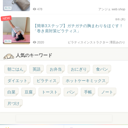
BLOG
478
アンジェ web shop
NEW
8/6 (木)
【簡単3ステップ】ガチガチの胸まわりをほぐす！
「巻き肩対策ピラティス」
BLOG
2020
ピラティスインストラクター 澤田みのり
人気のキーワード
朝ごはん
英語
お弁当
おにぎり
食パン
ダイエット
ピラティス
ホットケーキミックス
白菜
豆腐
トースト
パン
手帳
ノート
片づけ