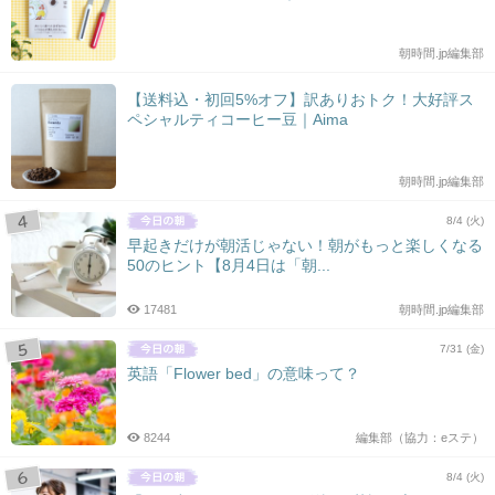
朝時間.jp編集部
【送料込・初回5%オフ】訳ありおトク！大好評ス
ペシャルティコーヒー豆｜Aima
朝時間.jp編集部
8/4 (火)
早起きだけが朝活じゃない！朝がもっと楽しくなる
50のヒント【8月4日は「朝...
17481
朝時間.jp編集部
7/31 (金)
英語「Flower bed」の意味って？
8244
編集部（協力：eステ）
8/4 (火)