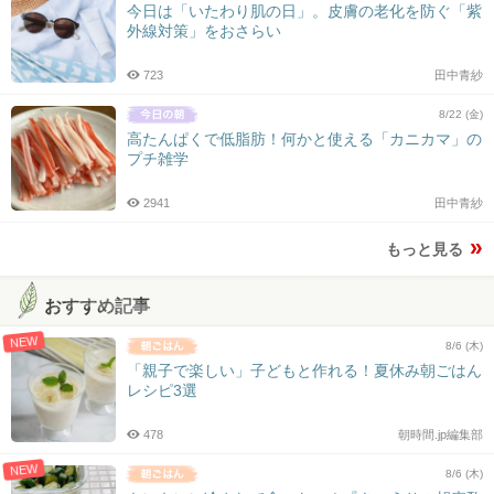
今日は「いたわり肌の日」。皮膚の老化を防ぐ「紫
外線対策」をおさらい
723
田中青紗
8/22 (金)
高たんぱくで低脂肪！何かと使える「カニカマ」の
プチ雑学
2941
田中青紗
もっと見る
おすすめ記事
NEW
8/6 (木)
「親子で楽しい」子どもと作れる！夏休み朝ごはん
レシピ3選
478
朝時間.jp編集部
NEW
8/6 (木)