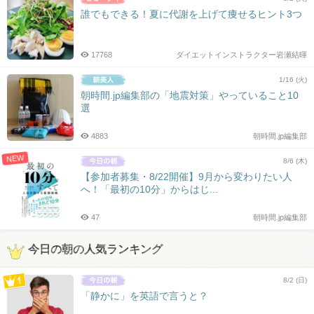
誰でもできる！夏に代謝を上げて痩せるヒント3つ
17768
ダイエットインストラクター岩瀬結暉
1/16 (火)
朝時間.jp編集部の「地震対策」やっていること10
選
4883
朝時間.jp編集部
NEW
8/6 (木)
【参加者募集・8/22開催】9月から変わりたい人
へ！「最初の10分」からはじ...
47
朝時間.jp編集部
今日の朝の人気ランキング
8/2 (日)
「静かに」を英語で言うと？