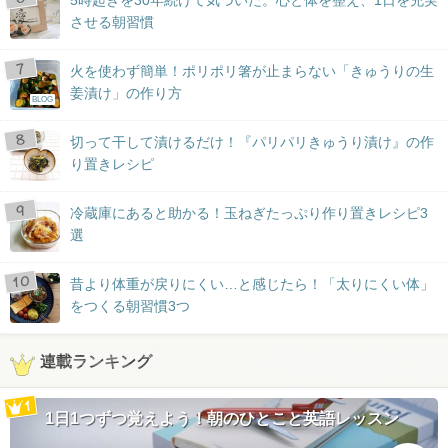
5時起きを30年続けて気づいた。心と体を整え、1日を充実
させる朝習慣
火を使わず簡単！ポリポリ箸が止まらない「きゅうりの生
姜漬け」の作り方
BLOG
切って干して漬けるだけ！『パリパリきゅうり漬け』の作
り置きレシピ
冷蔵庫にあると助かる！玉ねぎたっぷり作り置きレシピ3
選
昔より体重が戻りにくい…と感じたら！「太りにくい体」
をつくる朝習慣3つ
連載ランキング
1日1つずつ覚えよう！朝のひとこと英語レッスン