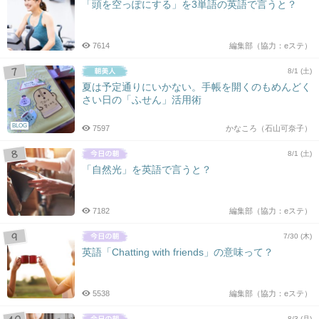
「頭を空っぽにする」を3単語の英語で言うと？
7614
編集部（協力：eステ）
8/1 (土)
夏は予定通りにいかない。手帳を開くのもめんどく
さい日の「ふせん」活用術
BLOG
7597
かなころ（石山可奈子）
8/1 (土)
「自然光」を英語で言うと？
7182
編集部（協力：eステ）
7/30 (木)
英語「Chatting with friends」の意味って？
5538
編集部（協力：eステ）
8/3 (月)