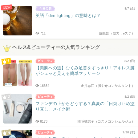
NEW
8/7 (金)
英語「dim lighting」の意味とは？
711
編集部（協力：eステ）
ヘルス&ビューティーの人気ランキング
8/2 (日)
【美脚への道】むくみ足首をすっきり！アキレス腱
がシュッと見える簡単マッサージ
BLOG
16364
金井志江（脚やせコンサルタント）
8/2 (日)
ファンデの上からどうする？真夏の「日焼け止め塗
り直し」メイク術
8173
稲毛登志子（コスメコンシェルジュ）
7/30 (木)