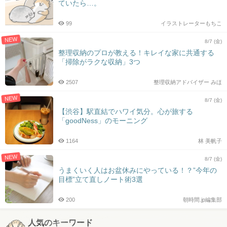
ていたら…。
99
イラストレーターもちこ
NEW
8/7 (金)
整理収納のプロが教える！キレイな家に共通する
「掃除がラクな収納」3つ
2507
整理収納アドバイザー みほ
NEW
8/7 (金)
【渋谷】駅直結でハワイ気分。心が旅する
「goodNess」のモーニング
1164
林 美帆子
NEW
8/7 (金)
うまくいく人はお盆休みにやっている！？”今年の
目標”立て直しノート術3選
200
朝時間.jp編集部
人気のキーワード