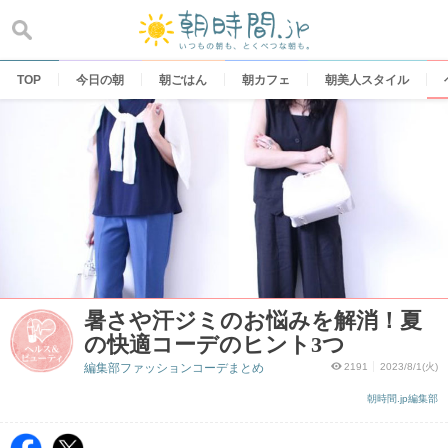
Skip
to
content
TOP
今日の朝
朝ごはん
朝カフェ
朝美人スタイル
暑さや汗ジミのお悩みを解消！夏
の快適コーデのヒント3つ
編集部ファッションコーデまとめ
2191
2023/8/1(火)
朝時間.jp編集部