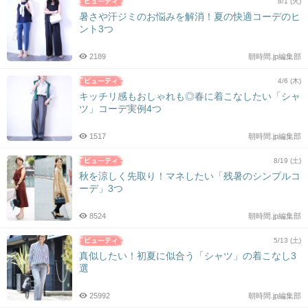
8/1 (火)
暑さや汗ジミのお悩みを解消！夏の快適コーデのヒ
ント3つ
2189
朝時間.jp編集部
4/6 (木)
キッチリ感もおしゃれも◎春に着こなしたい「シャ
ツ」コーデ実例4つ
1517
朝時間.jp編集部
8/19 (土)
秋を涼しく先取り！マネしたい「残暑のシンプルコ
ーデ」3つ
8524
朝時間.jp編集部
5/13 (土)
真似したい！初夏に似合う「シャツ」の着こなし3
選
25992
朝時間.jp編集部