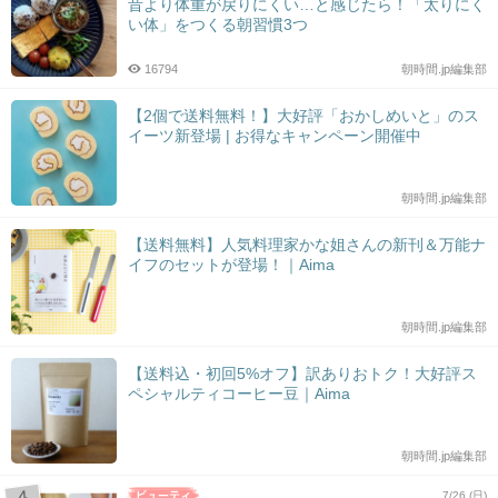
昔より体重が戻りにくい…と感じたら！「太りにく
い体」をつくる朝習慣3つ
16794
朝時間.jp編集部
【2個で送料無料！】大好評「おかしめいと」のス
イーツ新登場 | お得なキャンペーン開催中
朝時間.jp編集部
【送料無料】人気料理家かな姐さんの新刊＆万能ナ
イフのセットが登場！｜Aima
朝時間.jp編集部
【送料込・初回5%オフ】訳ありおトク！大好評ス
ペシャルティコーヒー豆｜Aima
朝時間.jp編集部
7/26 (日)