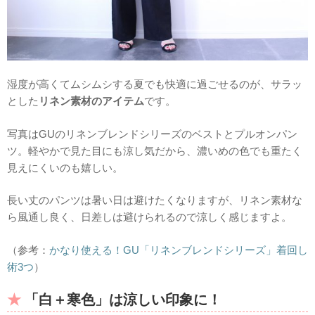
湿度が高くてムシムシする夏でも快適に過ごせるのが、サラッ
とした
リネン素材のアイテム
です。
写真はGUのリネンブレンドシリーズのベストとプルオンパン
ツ。軽やかで見た目にも涼し気だから、濃いめの色でも重たく
見えにくいのも嬉しい。
長い丈のパンツは暑い日は避けたくなりますが、リネン素材な
ら風通し良く、日差しは避けられるので涼しく感じますよ。
（参考：
かなり使える！GU「リネンブレンドシリーズ」着回し
術3つ
）
「白＋寒色」は涼しい印象に！