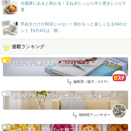
冷蔵庫にあると助かる！玉ねぎたっぷり作り置きレシピ3
選
早起きだけが朝活じゃない！朝がもっと楽しくなる50のヒ
ント【8月4日は「朝...
連載ランキング
1日1つずつ覚えよう！朝のひとこと英語レッスン
by:
編集部（協力：eステ）
朝時間アンバサダー「お気に入りの朝の過ごし方」
by:
朝時間アンバサダー
「作り置き」でパパッと朝ごはん