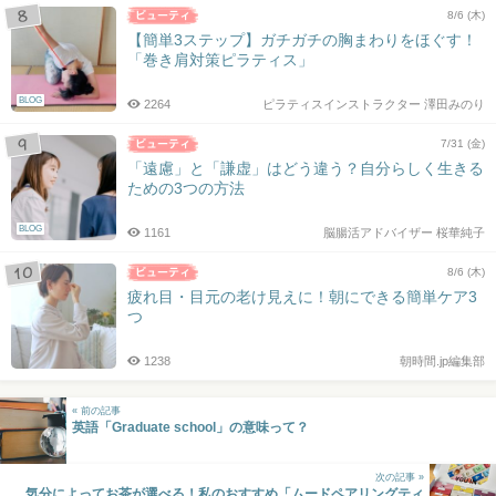
8/6 (木)
【簡単3ステップ】ガチガチの胸まわりをほぐす！
「巻き肩対策ピラティス」
BLOG
2264
ピラティスインストラクター 澤田みのり
7/31 (金)
「遠慮」と「謙虚」はどう違う？自分らしく生きる
ための3つの方法
BLOG
1161
脳腸活アドバイザー 桜華純子
8/6 (木)
疲れ目・目元の老け見えに！朝にできる簡単ケア3
つ
1238
朝時間.jp編集部
« 前の記事
英語「Graduate school」の意味って？
次の記事 »
気分によってお茶が選べる！私のおすすめ「ムードペアリングティ