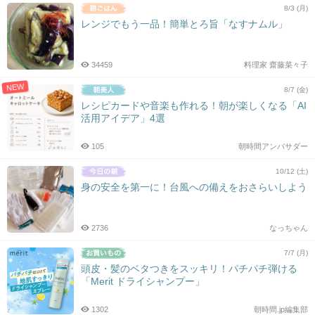
8/3 (月)
レンジでもう一品！簡単とろ旨「なすナムル」
34459
料理家 齋藤菜々子
NEW
8/7 (金)
レシピカードや音楽も作れる！朝が楽しくなる「AI
活用アイデア」4選
105
朝時間アンバサダー
10/12 (土)
身の安全を第一に！台風への備えをおさらいしよう
2736
なっちゃん
7/7 (月)
頭皮・髪のベタつきをスッキリ！パチパチ弾ける
「Merit ドライシャンプー」
1302
朝時間.jp編集部