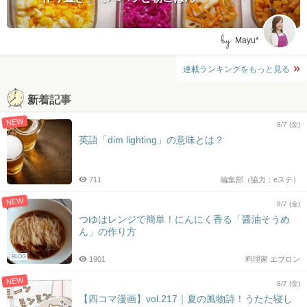
by:
Mayu*
連載ランキングをもっと見る
新着記事
NEW
8/7 (金)
英語「dim lighting」の意味とは？
711
編集部（協力：eステ）
NEW
8/7 (金)
つゆはレンジで簡単！にんにく香る「醤油そうめ
ん」の作り方
BLOG
1901
料理家 エプロン
NEW
8/7 (金)
【四コマ漫画】vol.217｜夏の風物詩！うたた寝し