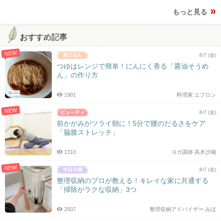
もっと見る
おすすめ記事
NEW
8/7 (金)
つゆはレンジで簡単！にんにく香る「醤油そうめ
ん」の作り方
BLOG
1901
料理家 エプロン
NEW
8/7 (金)
前かがみがツライ朝に！5分で腰のだるさをケア
「脇腹ストレッチ」
1310
ヨガ講師 高木沙織
NEW
8/7 (金)
整理収納のプロが教える！キレイな家に共通する
「掃除がラクな収納」3つ
2507
整理収納アドバイザー みほ