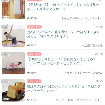
【美脚への道】「ぼってりひざ」をすっきり見せ
る！360度簡単マッサージ
BLOG
46324
金井志江（脚やせコンサルタント）
7/31 (金)
朝3分でブラのハミ肉対策！Tシャツ姿がすっきり
見える「背中エクササイズ」
3774
ヨガ講師 高木沙織
8/3 (月)
【10回で上向きヒップ】垂れ尻を引き上げる！
「パーフェクトピーチ・ピラティス」
3697
ピラティストレーナー TOMOKO
8/4 (火)
腸活中のおやつに♪シュワッととろける「米粉シフ
ォンケーキ」レシピ
BLOG
2547
神田恵（Hana）（美腸ケアセラピスト）