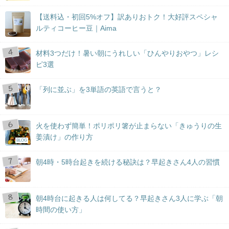
【送料込・初回5%オフ】訳ありおトク！大好評スペシャ
ルティコーヒー豆｜Aima
材料3つだけ！暑い朝にうれしい「ひんやりおやつ」レシ
ピ3選
「列に並ぶ」を3単語の英語で言うと？
火を使わず簡単！ポリポリ箸が止まらない「きゅうりの生
姜漬け」の作り方
BLOG
朝4時・5時台起きを続ける秘訣は？早起きさん4人の習慣
朝4時台に起きる人は何してる？早起きさん3人に学ぶ「朝
時間の使い方」