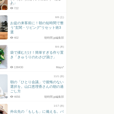
ト」
士）
722
8/8 (土)
お盆の来客前に！朝の短時間で整
う“玄関・リビング”リセット術3
選
402
朝時間.jp編集部
8/4 (木)
袋で揉むだけ！簡単すぎる作り置
き「きゅうりのわさび漬け」
138430
Mayu*
11/1 (水)
朝の「ひとり会議」で後悔のない
選択を。山口恵理香さんの朝の過
ごし方
4656
朝時間.jp編集部
1/17 (水)
外出先の「もしも」に備える。バ