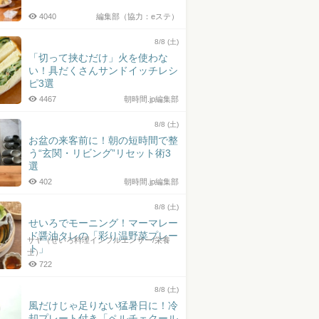
4040
編集部（協力：eステ）
8/8 (土)
「切って挟むだけ」火を使わな
い！具だくさんサンドイッチレシ
ピ3選
4467
朝時間.jp編集部
8/8 (土)
お盆の来客前に！朝の短時間で整
う“玄関・リビング”リセット術3
選
402
朝時間.jp編集部
8/8 (土)
せいろでモーニング！マーマレー
ド醤油タレの「彩り温野菜プレー
サヤ（せいろ料理インフルエンサー/栄養
ト」
士）
722
8/8 (土)
風だけじゃ足りない猛暑日に！冷
却プレート付き「ペルチェクール