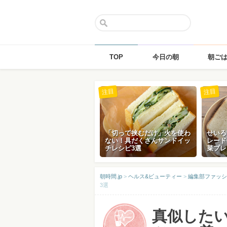
TOP
今日の朝
朝ご
Skip
注目
注目
to
content
「切って挟むだけ」火を使わ
せいろ
ない！具だくさんサンドイッ
レード
チレシピ3選
菜プレ
朝時間.jp
>
ヘルス&ビューティー
>
編集部ファッシ
3選
真似した