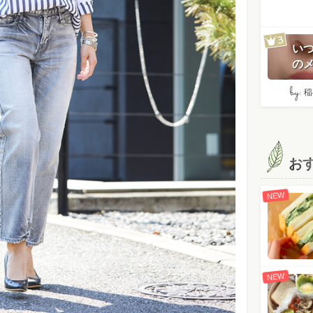
い
のメ
by:
稲
お
NEW
NEW