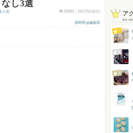
なし3選
まとめ
25993
2017/5/13(土)
ア
8/1
〜
8/
朝時間.jp編集部