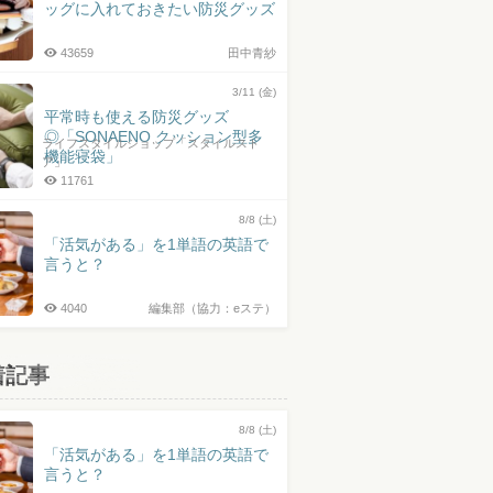
ッグに入れておきたい防災グッズ
43659
田中青紗
3/11 (金)
平常時も使える防災グッズ
◎「SONAENO クッション型多
ライフスタイルショップ「スタイルスト
機能寝袋」
ア」
11761
8/8 (土)
「活気がある」を1単語の英語で
言うと？
4040
編集部（協力：eステ）
着記事
8/8 (土)
「活気がある」を1単語の英語で
言うと？