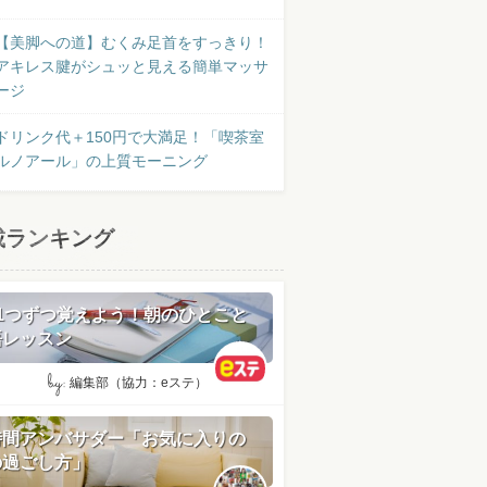
【美脚への道】むくみ足首をすっきり！
アキレス腱がシュッと見える簡単マッサ
ージ
ドリンク代＋150円で大満足！「喫茶室
ルノアール」の上質モーニング
載ランキング
日1つずつ覚えよう！朝のひとこと
語レッスン
by:
編集部（協力：eステ）
時間アンバサダー「お気に入りの
の過ごし方」