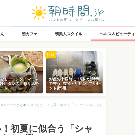
はん
朝カフェ
朝美人スタイル
ヘルス＆ビューティ
注目
でモーニング！マーマ
お盆の来客前に！朝の短時間
醤油タレの「彩り温野
で整う“玄関・リビング”リセ
ート」
ット術3選
ョンコーデまとめ
>
真似したい！初夏に似合う「シャツ」の着こなし
い！初夏に似合う「シャ