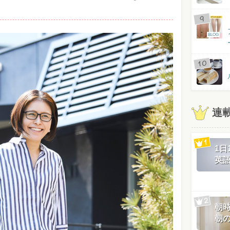
BLOG
連
1
英
朝
朝