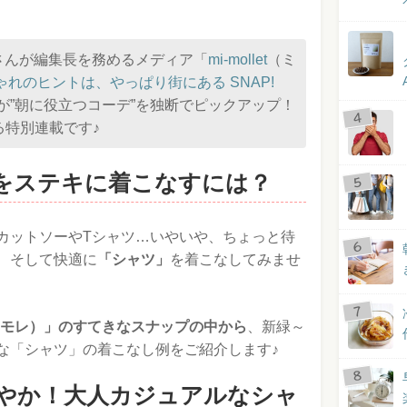
さんが編集長を務めるメディア「
mi-mollet
（ミ
ゃれのヒントは、やっぱり街にある SNAP!
部が”朝に役立つコーデ”を独断でピックアップ！
よる特別連載です♪
をステキに着こなすには？
カットソーやTシャツ…いやいや、ちょっと待
、そして快適に
「シャツ」
を着こなしてみませ
モレ）」のすてきなスナップの中から
、新緑～
な「シャツ」の着こなし例をご紹介します♪
やか！大人カジュアルなシャ