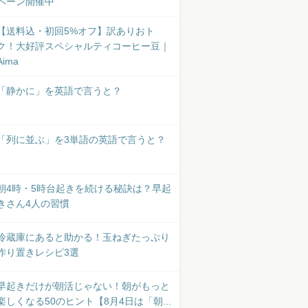
ペーン開催中
【送料込・初回5%オフ】訳ありおト
ク！大好評スペシャルティコーヒー豆｜
Aima
「静かに」を英語で言うと？
「列に並ぶ」を3単語の英語で言うと？
朝4時・5時台起きを続ける秘訣は？早起
きさん4人の習慣
冷蔵庫にあると助かる！玉ねぎたっぷり
作り置きレシピ3選
早起きだけが朝活じゃない！朝がもっと
楽しくなる50のヒント【8月4日は「朝...