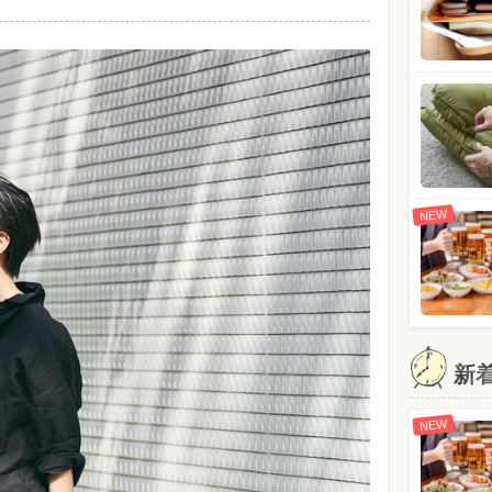
NEW
新
NEW