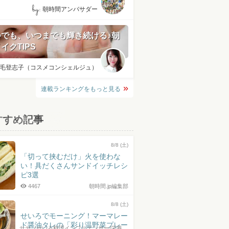
by:
朝時間アンバサダー
つでも、いつまでも輝き続ける♪朝
イクTIPS
毛登志子（コスメコンシェルジュ）
連載ランキングをもっと見る
すすめ記事
8/8 (土)
「切って挟むだけ」火を使わな
い！具だくさんサンドイッチレシ
ピ3選
4467
朝時間.jp編集部
8/8 (土)
せいろでモーニング！マーマレー
ド醤油タレの「彩り温野菜プレー
サヤ（せいろ料理インフルエンサー/栄養