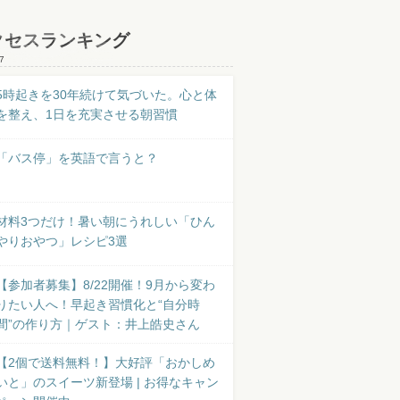
クセスランキング
7
5時起きを30年続けて気づいた。心と体
を整え、1日を充実させる朝習慣
「バス停」を英語で言うと？
材料3つだけ！暑い朝にうれしい「ひん
やりおやつ」レシピ3選
【参加者募集】8/22開催！9月から変わ
りたい人へ！早起き習慣化と“自分時
間”の作り方｜ゲスト：井上皓史さん
【2個で送料無料！】大好評「おかしめ
いと」のスイーツ新登場 | お得なキャン