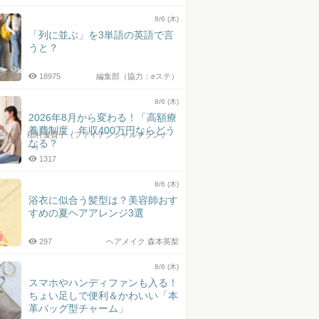
井上皓史さん
8/6 (木)
「列に並ぶ」を3単語の英語で言
うと？
18975
編集部（協力：eステ）
8/6 (木)
2026年8月から変わる！「高額療
養費制度」年収400万円ならどう
稲村優貴子（ファイナンシャルプランナ
なる？
ー）
1317
8/6 (木)
浴衣に似合う髪型は？美容師おす
すめの夏ヘアアレンジ3選
297
ヘアメイク 森本英梨
8/6 (木)
スマホやハンディファンも入る！
ちょい足しで便利＆かわいい「本
革バッグ型チャーム」