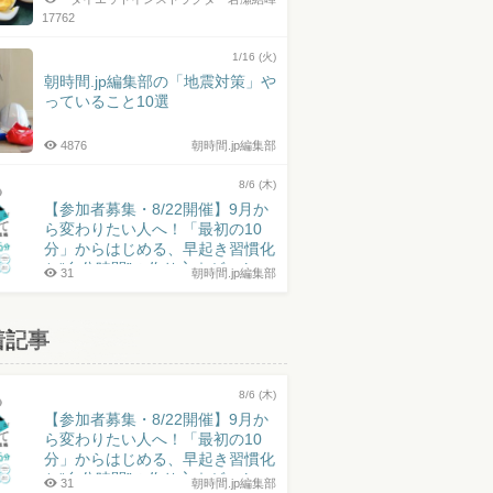
17762
1/16 (火)
朝時間.jp編集部の「地震対策」や
っていること10選
4876
朝時間.jp編集部
8/6 (木)
【参加者募集・8/22開催】9月か
ら変わりたい人へ！「最初の10
分」からはじめる、早起き習慣化
と“自分時間”の作り方｜ゲスト：
31
朝時間.jp編集部
井上皓史さん
着記事
8/6 (木)
【参加者募集・8/22開催】9月か
ら変わりたい人へ！「最初の10
分」からはじめる、早起き習慣化
と“自分時間”の作り方｜ゲスト：
31
朝時間.jp編集部