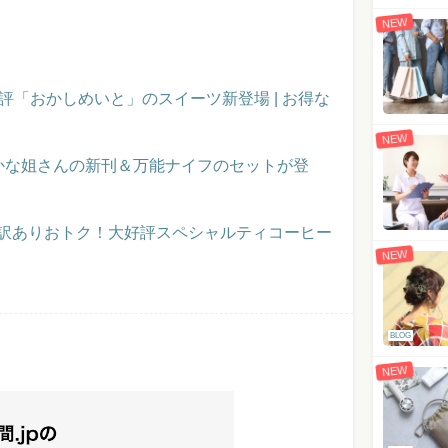
NEW
評「おかしめいと」のスイーツ新登場 | お得な
NEW
かな姐さんの新刊＆万能ナイフのセットが登
】訳ありおトク！大好評スペシャルティコーヒー
NEW
BLOG
NEW