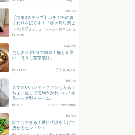
1649
Mayu*
8/6 (木)
【簡単3ステップ】ガチガチの胸
まわりをほぐす！「巻き肩対策ピ
ラティス」
ピラティスインストラクター 澤田みのり
1939
7/22 (水)
だし要らず5分で簡単！梅と豆腐
の「ほうじ茶茶漬け」
11320
五十嵐ゆかり
8/6 (木)
スマホやハンディファンも入る！
ちょい足しで便利＆かわいい「本
革バッグ型チャーム」
407
アンジェ web shop
8/2 (火)
誰でもできる！夏に代謝を上げて
痩せるヒント3つ
ダイエットインストラクター岩瀬結暉