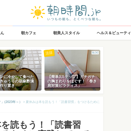
はん
朝カフェ
朝美人スタイル
ヘルス＆ビューティ
注目
BLOG
ンに冷やして食べた
【簡単3ステップ】ガチガチ
きゅうりの胡麻酢漬
の胸まわりをほぐす！「巻き
作り置き
肩対策ピラティス」
(2023年～）
>
夏休みは本を読もう！「読書習慣」をつけるために
本を読もう！「読書習