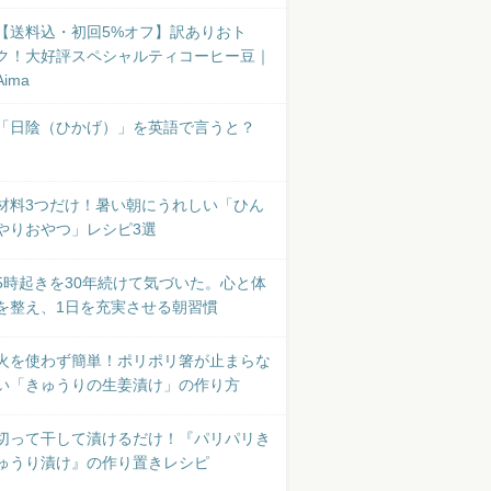
【送料込・初回5%オフ】訳ありおト
ク！大好評スペシャルティコーヒー豆｜
Aima
「日陰（ひかげ）」を英語で言うと？
材料3つだけ！暑い朝にうれしい「ひん
やりおやつ」レシピ3選
5時起きを30年続けて気づいた。心と体
を整え、1日を充実させる朝習慣
火を使わず簡単！ポリポリ箸が止まらな
い「きゅうりの生姜漬け」の作り方
切って干して漬けるだけ！『パリパリき
ゅうり漬け』の作り置きレシピ