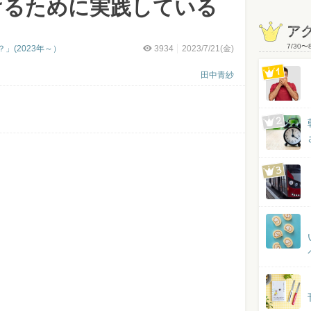
けるために実践している
ア
7/30
〜
」(2023年～）
3934
2023/7/21(金)
田中青紗