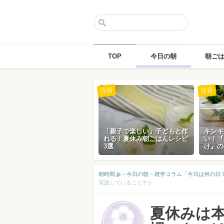
TOP
今日の朝
朝ご
Skip
注目
注目
to
content
「親子で楽しい」子どもと作
キンキ
れる！夏休み朝ごはんレシピ
い！『
3選
け』の
朝時間.jp
>
今日の朝
>
雑学コラム「今日は何の日？」
実践していること3つ
夏休みは