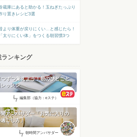
冷蔵庫にあると助かる！玉ねぎたっぷり
作り置きレシピ3選
昔より体重が戻りにくい…と感じたら！
「太りにくい体」をつくる朝習慣3つ
載ランキング
日1つずつ覚えよう！朝のひとこと
語レッスン
by:
編集部（協力：eステ）
時間アンバサダー「お気に入りの
の過ごし方」
by:
朝時間アンバサダー