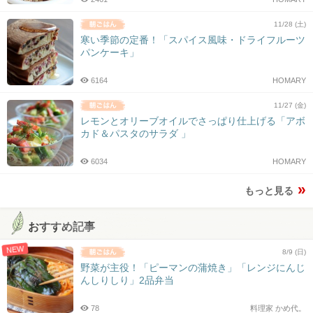
11/28 (土)
寒い季節の定番！「スパイス風味・ドライフルーツ
パンケーキ」
6164
HOMARY
11/27 (金)
レモンとオリーブオイルでさっぱり仕上げる「アボ
カド＆パスタのサラダ 」
6034
HOMARY
もっと見る
おすすめ記事
NEW
8/9 (日)
野菜が主役！「ピーマンの蒲焼き」「レンジにんじ
んしりしり」2品弁当
78
料理家 かめ代。