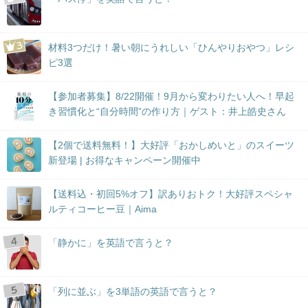
材料3つだけ！暑い朝にうれしい「ひんやりおやつ」レシ
ピ3選
【参加者募集】8/22開催！9月から変わりたい人へ！早起
き習慣化と“自分時間”の作り方｜ゲスト：井上皓史さん
【2個で送料無料！】大好評「おかしめいと」のスイーツ
新登場 | お得なキャンペーン開催中
【送料込・初回5%オフ】訳ありおトク！大好評スペシャ
ルティコーヒー豆｜Aima
「静かに」を英語で言うと？
「列に並ぶ」を3単語の英語で言うと？