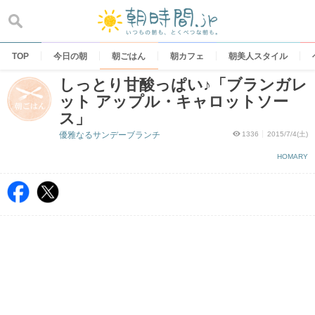
Skip
to
content
TOP
今日の朝
朝ごはん
朝カフェ
朝美人スタイル
しっとり甘酸っぱい♪「ブランガレ
ット アップル・キャロットソー
ス」
優雅なるサンデーブランチ
1336
2015/7/4(土)
HOMARY