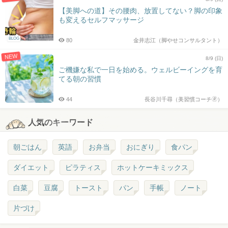
【美脚への道】その腰肉、放置してない？脚の印象
も変えるセルフマッサージ
BLOG
80
金井志江（脚やせコンサルタント）
NEW
8/9 (日)
ご機嫌な私で一日を始める。ウェルビーイングを育
てる朝の習慣
44
長谷川千尋（美習慣コーチ🄬）
人気のキーワード
朝ごはん
英語
お弁当
おにぎり
食パン
ダイエット
ピラティス
ホットケーキミックス
白菜
豆腐
トースト
パン
手帳
ノート
片づけ