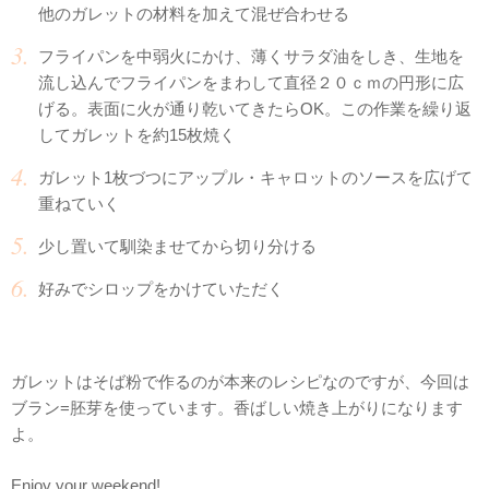
他のガレットの材料を加えて混ぜ合わせる
フライパンを中弱火にかけ、薄くサラダ油をしき、生地を
流し込んでフライパンをまわして直径２０ｃｍの円形に広
げる。表面に火が通り乾いてきたらOK。この作業を繰り返
してガレットを約15枚焼く
ガレット1枚づつにアップル・キャロットのソースを広げて
重ねていく
少し置いて馴染ませてから切り分ける
好みでシロップをかけていただく
ガレットはそば粉で作るのが本来のレシピなのですが、今回は
ブラン=胚芽を使っています。香ばしい焼き上がりになります
よ。
Enjoy your weekend!