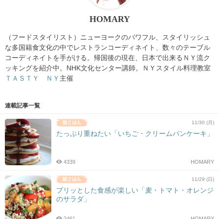
HOMARY
（フードスタイリスト）ニューヨークのパワフル、スタイリッシュ
な多国籍食文化の中でレストランコーディネイト、数々のテーブル
コーディネイトを手がける。帰国後の現在、日本で出来るＮＹ流ク
ッキングを紹介中。NHK文化センター講師。ＮＹスタイル料理教室
ＴＡＳＴＹ ＮＹ
主催
連載記事一覧
11/30 (月)
たっぷり重ねたい「いちご・クリームパンケーキ」
4339
HOMARY
11/29 (日)
プリッとした食感が楽しい「麦・トマト・オレンジ
のサラダ」
2461
HOMARY