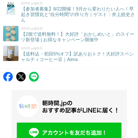
朝時間.jp編集部
【参加者募集】8/22開催！9月から変わりたい人へ！早
起き習慣化と“自分時間”の作り方｜ゲスト：井上皓史さ
ん
朝時間.jp編集部
【2個で送料無料！】大好評「おかしめいと」のスイー
ツ新登場 | お得なキャンペーン開催中
朝時間.jp編集部
【送料込・初回5%オフ】訳ありおトク！大好評スペシ
ャルティコーヒー豆｜Aima