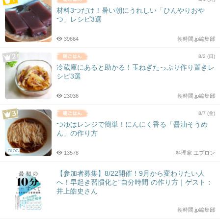
材料3つだけ！暑い朝にうれしい「ひんやりおや
つ」レシピ3選
39664
朝時間.jp編集部
8/2 (日)
冷蔵庫にあると助かる！玉ねぎたっぷり作り置きレ
シピ3選
23036
朝時間.jp編集部
8/7 (金)
つゆはレンジで簡単！にんにく香る「醤油そうめ
ん」の作り方
BLOG
13578
料理家 エプロン
【参加者募集】8/22開催！9月から変わりたい人
へ！早起き習慣化と“自分時間”の作り方｜ゲスト：
井上皓史さん
朝時間.jp編集部