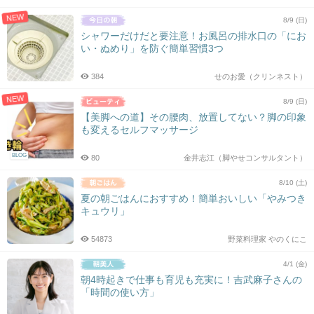
NEW
8/9 (日)
シャワーだけだと要注意！お風呂の排水口の「にお
い・ぬめり」を防ぐ簡単習慣3つ
384
せのお愛（クリンネスト）
NEW
8/9 (日)
【美脚への道】その腰肉、放置してない？脚の印象
も変えるセルフマッサージ
BLOG
80
金井志江（脚やせコンサルタント）
8/10 (土)
夏の朝ごはんにおすすめ！簡単おいしい「やみつき
キュウリ」
54873
野菜料理家 やのくにこ
4/1 (金)
朝4時起きで仕事も育児も充実に！吉武麻子さんの
「時間の使い方」