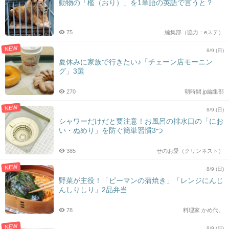
動物の「檻（おり）」を1単語の英語で言うと？
75
編集部（協力：eステ）
NEW
8/9 (日)
夏休みに家族で行きたい♪「チェーン店モーニン
グ」3選
270
朝時間.jp編集部
NEW
8/9 (日)
シャワーだけだと要注意！お風呂の排水口の「にお
い・ぬめり」を防ぐ簡単習慣3つ
385
せのお愛（クリンネスト）
NEW
8/9 (日)
野菜が主役！「ピーマンの蒲焼き」「レンジにんじ
んしりしり」2品弁当
78
料理家 かめ代。
NEW
8/9 (日)