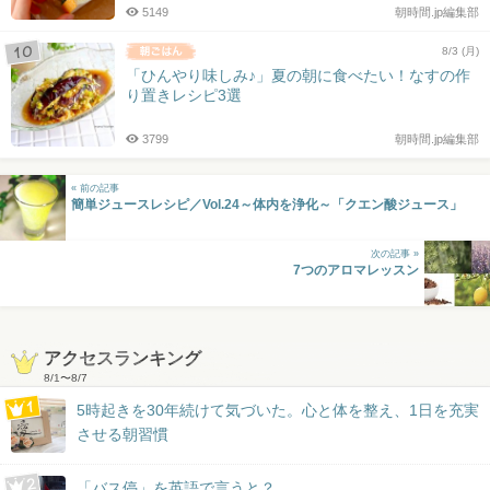
5149
朝時間.jp編集部
8/3 (月)
「ひんやり味しみ♪」夏の朝に食べたい！なすの作
り置きレシピ3選
3799
朝時間.jp編集部
« 前の記事
簡単ジュースレシピ／Vol.24～体内を浄化～「クエン酸ジュース」
次の記事 »
7つのアロマレッスン
アクセスランキング
8/1
〜
8/7
5時起きを30年続けて気づいた。心と体を整え、1日を充実
させる朝習慣
「バス停」を英語で言うと？