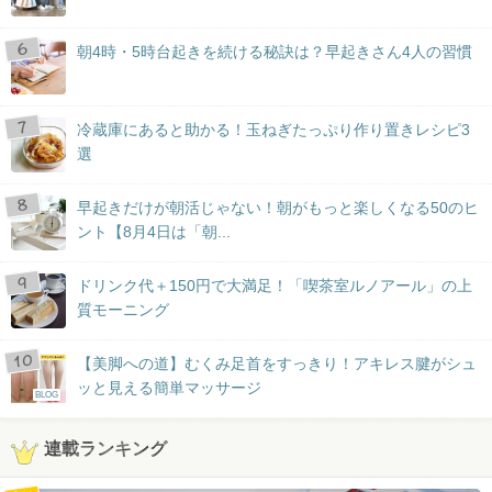
朝4時・5時台起きを続ける秘訣は？早起きさん4人の習慣
冷蔵庫にあると助かる！玉ねぎたっぷり作り置きレシピ3
選
早起きだけが朝活じゃない！朝がもっと楽しくなる50のヒ
ント【8月4日は「朝...
ドリンク代＋150円で大満足！「喫茶室ルノアール」の上
質モーニング
【美脚への道】むくみ足首をすっきり！アキレス腱がシュ
ッと見える簡単マッサージ
BLOG
連載ランキング