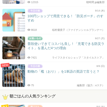
12315
朝時間.jp編集部
9/14 (木)
100円ショップで用意できる！「防災ポーチ」のす
すめ
8618
稲村優貴子（ファイナンシャルプランナー）
9/27 (月)
普段使いできてコスパも良し！「充電できる防災ラ
イト」を選んだ4つの理由
7421
ライフスタイルショップ「スタイルストア」
NEW
8/9 (日)
動物の「檻（おり）」を1単語の英語で言うと？
75
編集部（協力：eステ）
朝ごはんの人気ランキング
8/4 (火)