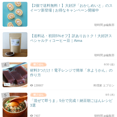
【2個で送料無料！】大好評「おかしめいと」のス
イーツ新登場 | お得なキャンペーン開催中
朝時間.jp編集部
【送料込・初回5%オフ】訳ありおトク！大好評ス
ペシャルティコーヒー豆｜Aima
朝時間.jp編集部
8/30 (金)
材料3つだけ！電子レンジで簡単「水ようかん」の
作り方
BLOG
139907
料理家 エプロン
8/5 (水)
「混ぜて即うま」5分で完成！納豆朝ごはんレシピ
3選
7407
朝時間.jp編集部