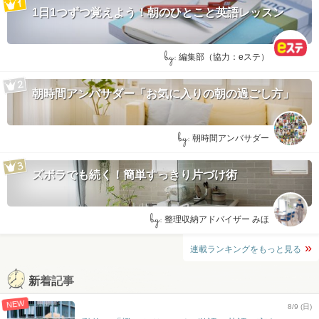
1日1つずつ覚えよう！朝のひとこと英語レッスン
by:
編集部（協力：eステ）
朝時間アンバサダー「お気に入りの朝の過ごし方」
by:
朝時間アンバサダー
ズボラでも続く！簡単すっきり片づけ術
by:
整理収納アドバイザー みほ
連載ランキングをもっと見る
新着記事
NEW
8/9 (日)