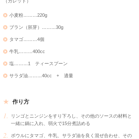
（ガレット）
小麦粉………220g
ブラン（胚芽）………30g
タマゴ………4個
牛乳………400cc
塩………1 ティースプーン
サラダ油………40cc + 適量
作り方
リンゴとニンジンをすり下ろし、その他のソースの材料と
一緒に鍋に入れ、弱火で15分煮詰める
ボウルにタマゴ、牛乳、サラダ油を良く混ぜ合わせ、その