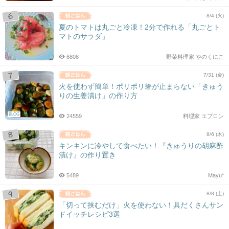
8/4 (火)
夏のトマトは丸ごと冷凍！2分で作れる「丸ごとト
マトのサラダ」
6808
野菜料理家 やのくにこ
7/31 (金)
火を使わず簡単！ポリポリ箸が止まらない「きゅう
りの生姜漬け」の作り方
BLOG
24559
料理家 エプロン
8/6 (木)
キンキンに冷やして食べたい！『きゅうりの胡麻酢
漬け』の作り置き
5489
Mayu*
8/8 (土)
「切って挟むだけ」火を使わない！具だくさんサン
ドイッチレシピ3選