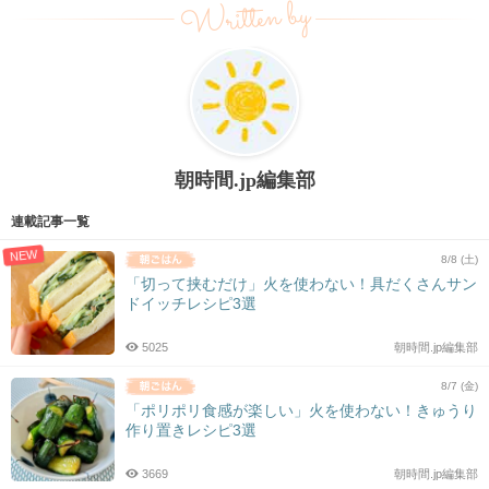
Written by
朝時間.jp編集部
連載記事一覧
NEW
8/8 (土)
「切って挟むだけ」火を使わない！具だくさんサン
ドイッチレシピ3選
5025
朝時間.jp編集部
8/7 (金)
「ポリポリ食感が楽しい」火を使わない！きゅうり
作り置きレシピ3選
3669
朝時間.jp編集部