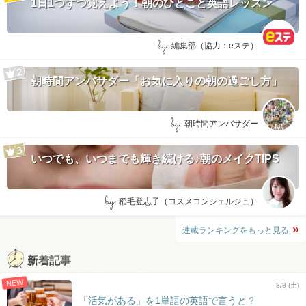
1日1つずつ覚えよう！朝のひとこと英語レッスン
by:
編集部（協力：eステ）
朝時間アンバサダー「お気に入りの朝の過ごし方」
by:
朝時間アンバサダー
いつでも、いつまでも輝き続ける♪朝のメイクTIPS
by:
稲毛登志子（コスメコンシェルジュ）
連載ランキングをもっと見る
新着記事
NEW
8/8 (土)
「活気がある」を1単語の英語で言うと？