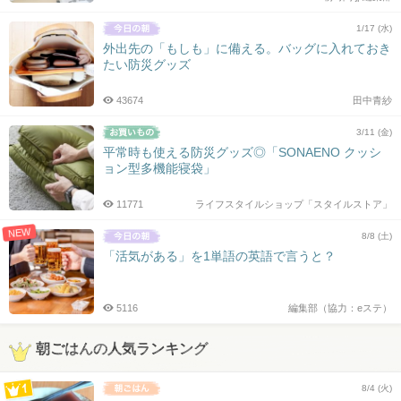
1/17 (水)
外出先の「もしも」に備える。バッグに入れておき
たい防災グッズ
43674
田中青紗
3/11 (金)
平常時も使える防災グッズ◎「SONAENO クッシ
ョン型多機能寝袋」
11771
ライフスタイルショップ「スタイルストア」
NEW
8/8 (土)
「活気がある」を1単語の英語で言うと？
5116
編集部（協力：eステ）
朝ごはんの人気ランキング
8/4 (火)