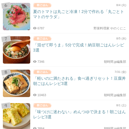
8/4 (火)
夏のトマトは丸ごと冷凍！2分で作れる「丸ごとト
マトのサラダ」
6787
野菜料理家 やのくにこ
8/5 (水)
「混ぜて即うま」5分で完成！納豆朝ごはんレシピ
3選
7346
朝時間.jp編集部
7/31 (金)
「軽いのに満たされる」食べ過ぎリセット！豆腐丼
朝ごはんレシピ3選
10463
朝時間.jp編集部
8/1 (土)
「味つけに迷わない」めんつゆで決まる！朝ごはん
レシピ3選
3864
朝時間.jp編集部