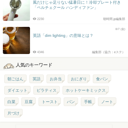
風だけじゃ足りない猛暑日に！冷却プレート付き
「ペルチェクール ハンディファン」
2230
朝時間.jp編集部
8/7 (金)
英語「dim lighting」の意味とは？
4346
編集部（協力：eステ）
人気のキーワード
朝ごはん
英語
お弁当
おにぎり
食パン
ダイエット
ピラティス
ホットケーキミックス
白菜
豆腐
トースト
パン
手帳
ノート
片づけ