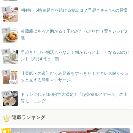
朝4時・5時台起きを続ける秘訣は？早起きさん4人の習慣
冷蔵庫にあると助かる！玉ねぎたっぷり作り置きレシピ3
選
早起きだけが朝活じゃない！朝がもっと楽しくなる50のヒ
ント【8月4日は「朝...
【美脚への道】むくみ足首をすっきり！アキレス腱がシュ
ッと見える簡単マッサージ
BLOG
ドリンク代＋150円で大満足！「喫茶室ルノアール」の上
質モーニング
連載ランキング