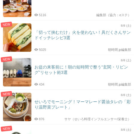
5116
編集部（協力：eステ）
NEW
8/8 (土)
「切って挟むだけ」火を使わない！具だくさんサン
ドイッチレシピ3選
5025
朝時間.jp編集部
NEW
8/8 (土)
お盆の来客前に！朝の短時間で整う“玄関・リビン
グ”リセット術3選
434
朝時間.jp編集部
NEW
8/8 (土)
せいろでモーニング！マーマレード醤油タレの「彩
り温野菜プレート」
876
サヤ（せいろ料理インフルエンサー/栄養士）
NEW
8/8 (土)