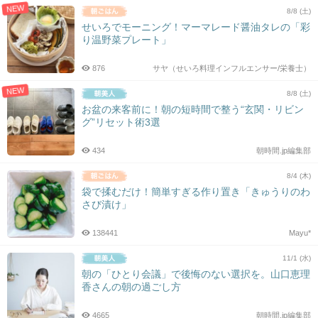
NEW
8/8 (土)
せいろでモーニング！マーマレード醤油タレの「彩
り温野菜プレート」
876
サヤ（せいろ料理インフルエンサー/栄養士）
NEW
8/8 (土)
お盆の来客前に！朝の短時間で整う“玄関・リビン
グ”リセット術3選
434
朝時間.jp編集部
8/4 (木)
袋で揉むだけ！簡単すぎる作り置き「きゅうりのわ
さび漬け」
138441
Mayu*
11/1 (水)
朝の「ひとり会議」で後悔のない選択を。山口恵理
香さんの朝の過ごし方
4665
朝時間.jp編集部