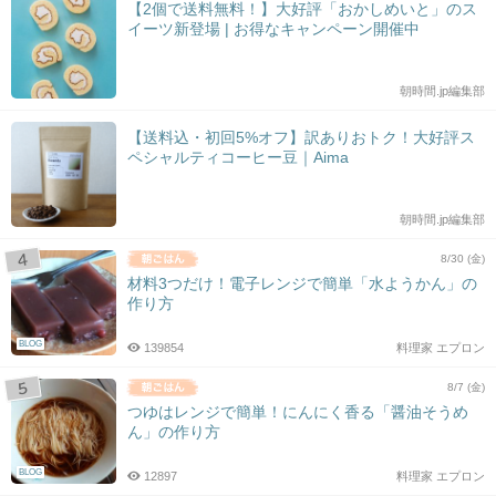
【2個で送料無料！】大好評「おかしめいと」のス
イーツ新登場 | お得なキャンペーン開催中
朝時間.jp編集部
【送料込・初回5%オフ】訳ありおトク！大好評ス
ペシャルティコーヒー豆｜Aima
朝時間.jp編集部
8/30 (金)
材料3つだけ！電子レンジで簡単「水ようかん」の
作り方
BLOG
139854
料理家 エプロン
8/7 (金)
つゆはレンジで簡単！にんにく香る「醤油そうめ
ん」の作り方
BLOG
12897
料理家 エプロン