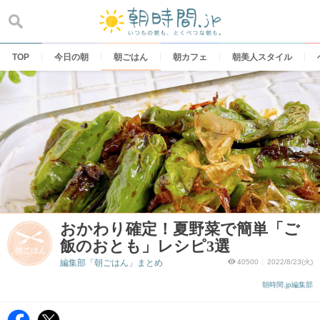
Skip
to
content
TOP
今日の朝
朝ごはん
朝カフェ
朝美人スタイル
おかわり確定！夏野菜で簡単「ご
飯のおとも」レシピ3選
編集部「朝ごはん」まとめ
40500
2022/8/23(火)
朝時間.jp編集部