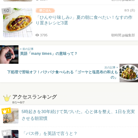
8/3 (月)
「ひんやり味しみ♪」夏の朝に食べたい！なすの作
り置きレシピ3選
3795
朝時間.jp編集部
« 前の記事
英語「many times」の意味って？
次の記事 »
下処理で苦味オフ！パクパク食べられる「ゴーヤと塩昆布の和えも
の」
アクセスランキング
8/1
〜
8/7
5時起きを30年続けて気づいた。心と体を整え、1日を充実
させる朝習慣
「バス停」を英語で言うと？