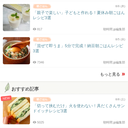
8/6 (木)
「親子で楽しい」子どもと作れる！夏休み朝ごはん
レシピ3選
817
朝時間.jp編集部
8/5 (水)
「混ぜて即うま」5分で完成！納豆朝ごはんレシピ
3選
7346
朝時間.jp編集部
もっと見る
おすすめ記事
NEW
8/8 (土)
「切って挟むだけ」火を使わない！具だくさんサン
ドイッチレシピ3選
5025
朝時間.jp編集部