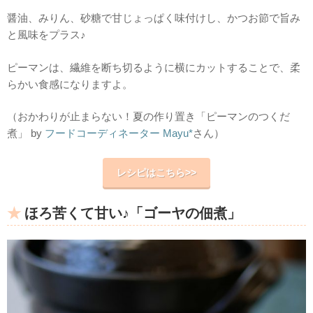
醤油、みりん、砂糖で甘じょっぱく味付けし、かつお節で旨み
と風味をプラス♪
ピーマンは、繊維を断ち切るように横にカットすることで、柔
らかい食感になりますよ。
（おかわりが止まらない！夏の作り置き「ピーマンのつくだ
煮」 by
フードコーディネーター Mayu*
さん）
レシピはこちら>>
ほろ苦くて甘い♪「ゴーヤの佃煮」