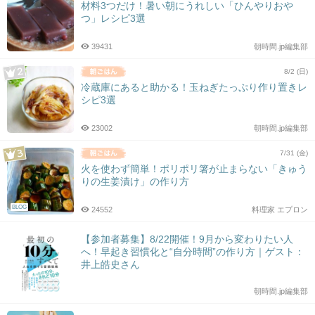
材料3つだけ！暑い朝にうれしい「ひんやりおや
つ」レシピ3選
39431
朝時間.jp編集部
8/2 (日)
冷蔵庫にあると助かる！玉ねぎたっぷり作り置きレ
シピ3選
23002
朝時間.jp編集部
7/31 (金)
火を使わず簡単！ポリポリ箸が止まらない「きゅう
りの生姜漬け」の作り方
BLOG
24552
料理家 エプロン
【参加者募集】8/22開催！9月から変わりたい人
へ！早起き習慣化と“自分時間”の作り方｜ゲスト：
井上皓史さん
朝時間.jp編集部