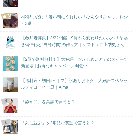
材料3つだけ！暑い朝にうれしい「ひんやりおやつ」レシ
ピ3選
【参加者募集】8/22開催！9月から変わりたい人へ！早起
き習慣化と“自分時間”の作り方｜ゲスト：井上皓史さん
【2個で送料無料！】大好評「おかしめいと」のスイーツ
新登場 | お得なキャンペーン開催中
【送料込・初回5%オフ】訳ありおトク！大好評スペシャ
ルティコーヒー豆｜Aima
「静かに」を英語で言うと？
「列に並ぶ」を3単語の英語で言うと？