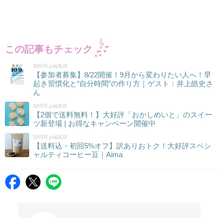
この記事もチェック
朝時間.jp編集部
【参加者募集】8/22開催！9月から変わりたい人へ！早
起き習慣化と“自分時間”の作り方｜ゲスト：井上皓史さ
ん
朝時間.jp編集部
【2個で送料無料！】大好評「おかしめいと」のスイー
ツ新登場 | お得なキャンペーン開催中
朝時間.jp編集部
【送料込・初回5%オフ】訳ありおトク！大好評スペシ
ャルティコーヒー豆｜Aima