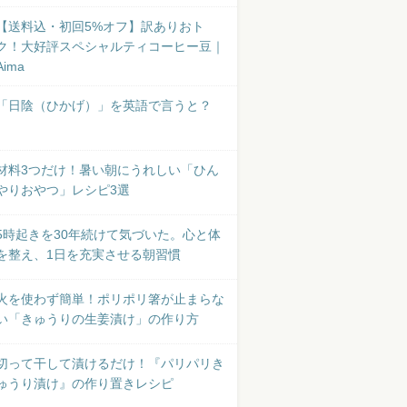
【送料込・初回5%オフ】訳ありおト
ク！大好評スペシャルティコーヒー豆｜
Aima
「日陰（ひかげ）」を英語で言うと？
材料3つだけ！暑い朝にうれしい「ひん
やりおやつ」レシピ3選
5時起きを30年続けて気づいた。心と体
を整え、1日を充実させる朝習慣
火を使わず簡単！ポリポリ箸が止まらな
い「きゅうりの生姜漬け」の作り方
切って干して漬けるだけ！『パリパリき
ゅうり漬け』の作り置きレシピ