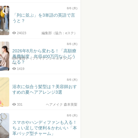
井上皓史さん
8/6 (木)
「列に並ぶ」を3単語の英語で言
うと？
24023
編集部（協力：eステ）
8/6 (木)
2026年8月から変わる！「高額療
養費制度」年収400万円ならどう
稲村優貴子（ファイナンシャルプランナ
なる？
ー）
1419
8/6 (木)
浴衣に似合う髪型は？美容師おす
すめの夏ヘアアレンジ3選
331
ヘアメイク 森本英梨
8/6 (木)
スマホやハンディファンも入る！
ちょい足しで便利＆かわいい「本
革バッグ型チャーム」