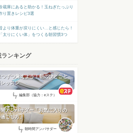
冷蔵庫にあると助かる！玉ねぎたっぷり
作り置きレシピ3選
昔より体重が戻りにくい…と感じたら！
「太りにくい体」をつくる朝習慣3つ
載ランキング
日1つずつ覚えよう！朝のひとこと
語レッスン
by:
編集部（協力：eステ）
時間アンバサダー「お気に入りの
の過ごし方」
by:
朝時間アンバサダー