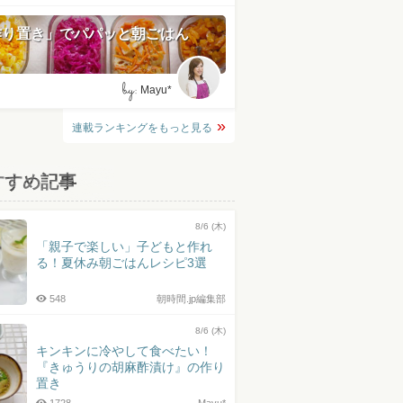
作り置き」でパパッと朝ごはん
by:
Mayu*
連載ランキングをもっと見る
すすめ記事
8/6 (木)
「親子で楽しい」子どもと作れ
る！夏休み朝ごはんレシピ3選
548
朝時間.jp編集部
8/6 (木)
キンキンに冷やして食べたい！
『きゅうりの胡麻酢漬け』の作り
置き