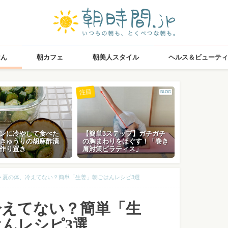
はん
朝カフェ
朝美人スタイル
ヘルス＆ビューティ
注目
BLOG
ンに冷やして食べた
【簡単3ステップ】ガチガチ
きゅうりの胡麻酢漬
の胸まわりをほぐす！「巻き
作り置き
肩対策ピラティス」
>
夏の体、冷えてない？簡単「生姜」朝ごはんレシピ3選
冷えてない？簡単「生
んレシピ3選