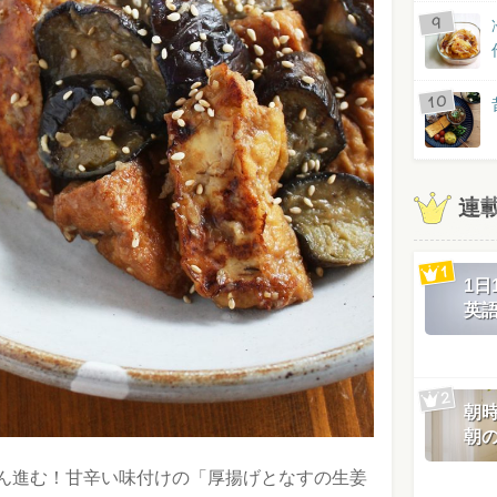
連
1
英
朝
朝
ん進む！甘辛い味付けの「厚揚げとなすの生姜