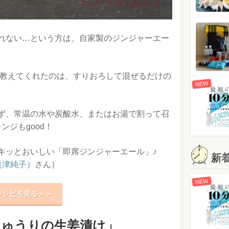
れない…という方は、自家製のジンジャーエー
が教えてくれたのは、すりおろして混ぜるだけの
NEW
ず、常温の水や炭酸水、またはお湯で割って召
ンジもgood！
キッとおいしい「即席ジンジャーエール」♪
新
奥津純子）
さん）
NEW
レシピを見る＞＞
きゅうりの生姜漬け」