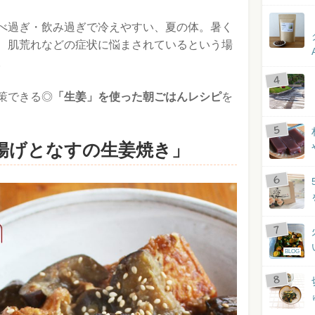
べ過ぎ・飲み過ぎで冷えやすい、夏の体。暑く
、肌荒れなどの症状に悩まされているという場
。
策できる◎
「生姜」を使った朝ごはんレシピ
を
揚げとなすの生姜焼き」
BLOG