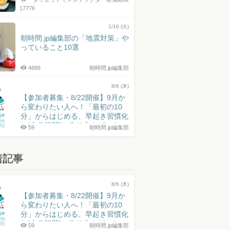
17776
1/16 (火)
朝時間.jp編集部の「地震対策」や
っていること10選
4886
朝時間.jp編集部
8/6 (木)
【参加者募集・8/22開催】9月か
ら変わりたい人へ！「最初の10
分」からはじめる、早起き習慣化
と“自分時間”の作り方｜ゲスト：
59
朝時間.jp編集部
井上皓史さん
着記事
8/6 (木)
【参加者募集・8/22開催】9月か
ら変わりたい人へ！「最初の10
分」からはじめる、早起き習慣化
と“自分時間”の作り方｜ゲスト：
59
朝時間.jp編集部