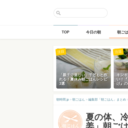
TOP
今日の朝
朝ご
Skip
注目
注目
to
content
「親子で楽しい」子どもと作
キンキ
れる！夏休み朝ごはんレシピ
い！『
3選
け』の
朝時間.jp
>
朝ごはん
>
編集部「朝ごはん」まとめ
夏の体、
姜」朝ごは