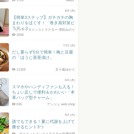
1728
Mayu*
8/6 (木)
【簡単3ステップ】ガチガチの胸
まわりをほぐす！「巻き肩対策ピ
ラティス」
ピラティスインストラクター 澤田みのり
2069
7/22 (水)
だし要らず5分で簡単！梅と豆腐
の「ほうじ茶茶漬け」
11328
五十嵐ゆかり
8/6 (木)
スマホやハンディファンも入る！
ちょい足しで便利＆かわいい「本
革バッグ型チャーム」
636
アンジェ web shop
8/2 (火)
誰でもできる！夏に代謝を上げて
痩せるヒント3つ
ダイエットインストラクター岩瀬結暉