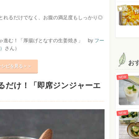
「
とれるだけでなく、お腹の満足度もしっかり◎
ゃ進む！「厚揚げとなすの生姜焼き」 by
フー
）
さん）
お
レシピを見る＞＞
NEW
るだけ！「即席ジンジャーエ
NEW