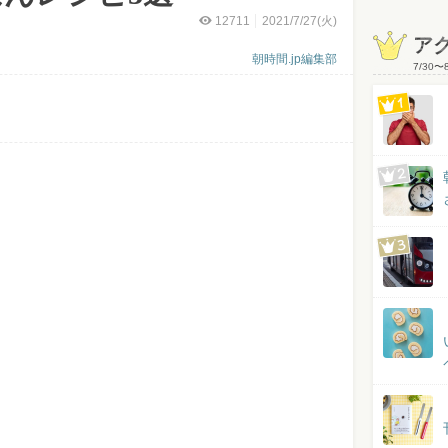
12711
2021/7/27(火)
ア
朝時間.jp編集部
7/30
〜