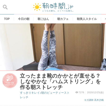
Skip
to
content
TOP
今日の朝
朝ごはん
朝カフェ
朝美人スタイル
立ったまま靴のかかとが直せる？
しなやかな「ハムストリング」を
作る朝ストレッチ
すっきりキレイ♪朝のビューティースト
7276
2020/12/25(金)
レッチ
ヨガ講師 高木沙織