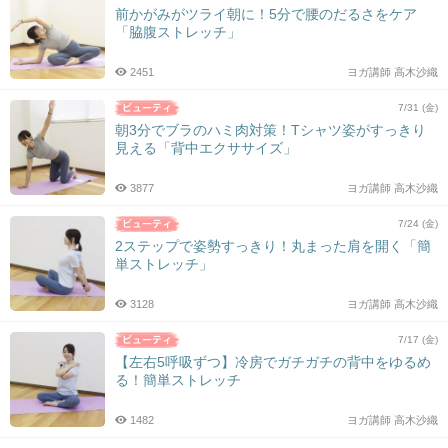
前かがみがツライ朝に！5分で腰のだるさをケア
「脇腹ストレッチ」
2451
ヨガ講師 高木沙織
7/31 (金)
朝3分でブラのハミ肉対策！Tシャツ姿がすっきり
見える「背中エクササイズ」
3877
ヨガ講師 高木沙織
7/24 (金)
2ステップで姿勢すっきり！丸まった肩を開く「簡
単ストレッチ」
3128
ヨガ講師 高木沙織
7/17 (金)
【左右5呼吸ずつ】冷房でガチガチの背中をゆるめ
る！簡単ストレッチ
1482
ヨガ講師 高木沙織