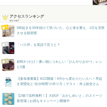
アクセスランキング
8/1
〜
8/7
5時起きを30年続けて気づいた。心と体を整え、1日を充実
させる朝習慣
「バス停」を英語で言うと？
材料3つだけ！暑い朝にうれしい「ひんやりおやつ」レシ
ピ3選
【参加者募集】8/22開催！9月から変わりたい人へ！早起
き習慣化と“自分時間”の作り方｜ゲスト：井上皓史さん
【2個で送料無料！】大好評「おかしめいと」のスイーツ
新登場 | お得なキャンペーン開催中