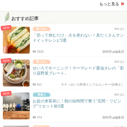
もっと見る
おすすめ記事
NEW
8/8 (土)
「切って挟むだけ」火を使わない！具だくさんサン
ドイッチレシピ3選
3925
朝時間.jp編集部
NEW
8/8 (土)
せいろでモーニング！マーマレード醤油タレの「彩
り温野菜プレート」
621
サヤ（せいろ料理インフルエンサー/栄養士）
NEW
8/8 (土)
お盆の来客前に！朝の短時間で整う“玄関・リビン
グ”リセット術3選
374
朝時間.jp編集部