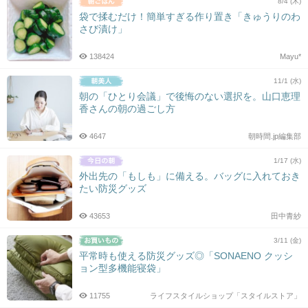
8/4 (木)
袋で揉むだけ！簡単すぎる作り置き「きゅうりのわ
さび漬け」
138424
Mayu*
11/1 (水)
朝の「ひとり会議」で後悔のない選択を。山口恵理
香さんの朝の過ごし方
4647
朝時間.jp編集部
1/17 (水)
外出先の「もしも」に備える。バッグに入れておき
たい防災グッズ
43653
田中青紗
3/11 (金)
平常時も使える防災グッズ◎「SONAENO クッシ
ョン型多機能寝袋」
11755
ライフスタイルショップ「スタイルストア」