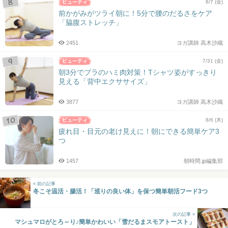
8/7 (金)
前かがみがツライ朝に！5分で腰のだるさをケア
「脇腹ストレッチ」
2451
ヨガ講師 高木沙織
7/31 (金)
朝3分でブラのハミ肉対策！Tシャツ姿がすっきり
見える「背中エクササイズ」
3877
ヨガ講師 高木沙織
8/6 (木)
疲れ目・目元の老け見えに！朝にできる簡単ケア3
つ
1457
朝時間.jp編集部
« 前の記事
冬こそ温活・腸活！「巡りの良い体」を保つ簡単朝活フード3つ
次の記事 »
マシュマロがとろ～り♪簡単かわいい「雪だるまスモアトースト」