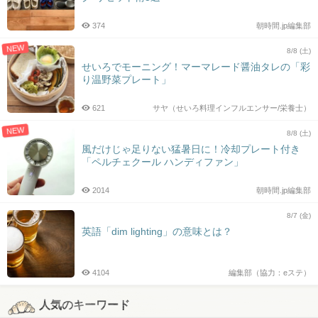
374
朝時間.jp編集部
NEW
8/8 (土)
せいろでモーニング！マーマレード醤油タレの「彩
り温野菜プレート」
621
サヤ（せいろ料理インフルエンサー/栄養士）
NEW
8/8 (土)
風だけじゃ足りない猛暑日に！冷却プレート付き
「ペルチェクール ハンディファン」
2014
朝時間.jp編集部
8/7 (金)
英語「dim lighting」の意味とは？
4104
編集部（協力：eステ）
人気のキーワード