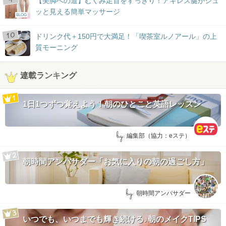
【美脚への道】むくみ足首をすっきり！アキレス腱がシュ
ッと見える簡単マッサージ
BLOG
ドリンク代＋150円で大満足！「喫茶室ルノアール」の上
質モーニング
連載ランキング
1日1つずつ覚えよう！朝のひとこと英語レッスン
by:
編集部（協力：eステ）
朝時間アンバサダー「お気に入りの朝の過ごし方」
by:
朝時間アンバサダー
いつでも、いつまでも輝き続ける♪朝のメイクTIPS