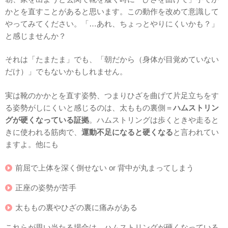
かとを直すことがあると思います。この動作を改めて意識して
やってみてください。「…あれ、ちょっとやりにくいかも？」
と感じませんか？
それは「たまたま」でも、「朝だから（身体が目覚めていない
だけ）」でもないかもしれません。
実は靴のかかとを直す姿勢、つまりひざを曲げて片足立ちをす
る姿勢がしにくいと感じるのは、太ももの裏側＝
ハムストリン
グが硬くなっている証拠
。ハムストリングは歩くときや走ると
きに使われる筋肉で、
運動不足になると硬くなる
と言われてい
ますよ。他にも
前屈で上体を深く倒せない or 背中が丸まってしまう
正座の姿勢が苦手
太ももの裏やひざの裏に痛みがある
これらが思い当たる場合は、ハムストリングが硬くなっている