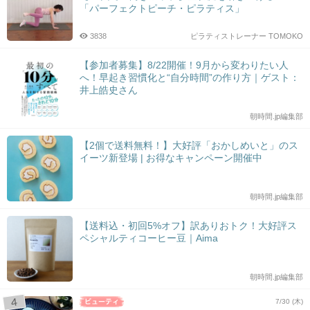
「パーフェクトピーチ・ピラティス」
3838
ピラティストレーナー TOMOKO
【参加者募集】8/22開催！9月から変わりたい人
へ！早起き習慣化と“自分時間”の作り方｜ゲスト：
井上皓史さん
朝時間.jp編集部
【2個で送料無料！】大好評「おかしめいと」のス
イーツ新登場 | お得なキャンペーン開催中
朝時間.jp編集部
【送料込・初回5%オフ】訳ありおトク！大好評ス
ペシャルティコーヒー豆｜Aima
朝時間.jp編集部
7/30 (木)