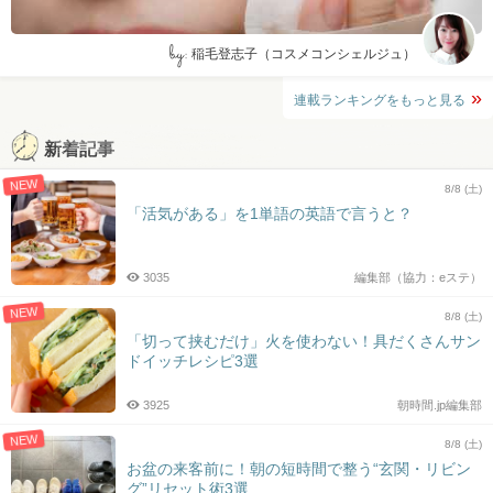
by:
稲毛登志子（コスメコンシェルジュ）
連載ランキングをもっと見る
新着記事
NEW
8/8 (土)
「活気がある」を1単語の英語で言うと？
3035
編集部（協力：eステ）
NEW
8/8 (土)
「切って挟むだけ」火を使わない！具だくさんサン
ドイッチレシピ3選
3925
朝時間.jp編集部
NEW
8/8 (土)
お盆の来客前に！朝の短時間で整う“玄関・リビン
グ”リセット術3選