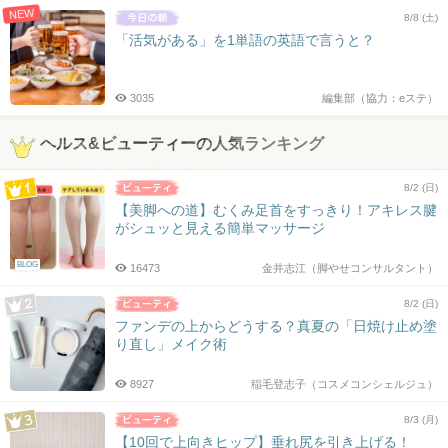
NEW
8/8 (土)
「活気がある」を1単語の英語で言うと？
3035
編集部（協力：eステ）
ヘルス&ビューティーの人気ランキング
8/2 (日)
【美脚への道】むくみ足首をすっきり！アキレス腱
がシュッと見える簡単マッサージ
BLOG
16473
金井志江（脚やせコンサルタント）
8/2 (日)
ファンデの上からどうする？真夏の「日焼け止め塗
り直し」メイク術
8927
稲毛登志子（コスメコンシェルジュ）
8/3 (月)
【10回で上向きヒップ】垂れ尻を引き上げる！