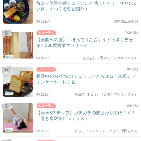
昔より体重が戻りにくい…と感じたら！「太りにく
い体」をつくる朝習慣3つ
16984
朝時間.jp編集部
7/26 (日)
【美脚への道】「ぼってりひざ」をすっきり見せ
る！360度簡単マッサージ
BLOG
46369
金井志江（脚やせコンサルタント）
8/4 (火)
腸活中のおやつに♪シュワッととろける「米粉シフ
ォンケーキ」レシピ
BLOG
2690
神田恵（Hana）（美腸ケアセラピスト）
8/6 (木)
【簡単3ステップ】ガチガチの胸まわりをほぐす！
「巻き肩対策ピラティス」
BLOG
2780
ピラティスインストラクター 澤田みのり