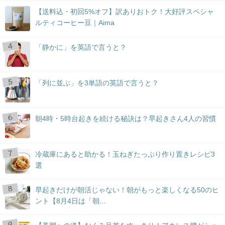
【送料込・初回5%オフ】訳ありおトク！大好評スペシャ
ルティコーヒー豆｜Aima
「静かに」を英語で言うと？
「列に並ぶ」を3単語の英語で言うと？
朝4時・5時台起きを続ける秘訣は？早起きさん4人の習慣
冷蔵庫にあると助かる！玉ねぎたっぷり作り置きレシピ3
選
早起きだけが朝活じゃない！朝がもっと楽しくなる50のヒ
ント【8月4日は「朝...