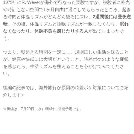
1979年にR. Weverが海外で行なった実験ですが、被験者に外光
や時計もない空間で1ヶ月自由に過ごしてもらったところ、起き
る時間と体温リズムがどんどん後ろにズレ、
2週間後には昼夜逆
転
。その後、体温リズムと睡眠リズムが一致しなくなり、
眠れ
なくなったり、体調不良を感じたりする人
が出てしまったそ
う。
つまり、朝起きる時間を一定にし、規則正しい生活を送ること
が、健康や快眠には大切だということ。時差ボケのような症状
を感じたら、生活リズムを整えることを心がけてみてくださ
い。
後編の記事では、海外旅行が原因の時差ボケ対策についてご紹
介します♪
☆後編は、7月29日（水）
朝4時に公開予定です。