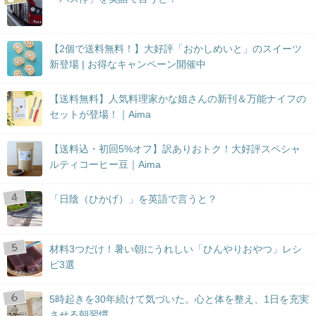
【2個で送料無料！】大好評「おかしめいと」のスイーツ
新登場 | お得なキャンペーン開催中
【送料無料】人気料理家かな姐さんの新刊＆万能ナイフの
セットが登場！｜Aima
【送料込・初回5%オフ】訳ありおトク！大好評スペシャ
ルティコーヒー豆｜Aima
「日陰（ひかげ）」を英語で言うと？
材料3つだけ！暑い朝にうれしい「ひんやりおやつ」レシ
ピ3選
5時起きを30年続けて気づいた。心と体を整え、1日を充実
させる朝習慣