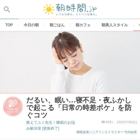
Skip
to
content
TOP
今日の朝
朝ごはん
朝カフェ
朝美人スタイル
だるい、眠い…寝不足・夜ふかし
で起こる「日常の時差ボケ」を防
ぐコツ
教えてユミ先生！睡眠のお悩
4551
2020/7/28(火)
み解決室 [更新終了]
睡眠改善シニアインストラクター 竹内由美