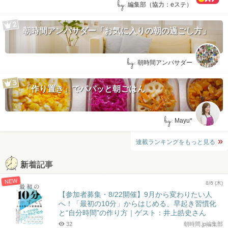
by:
編集部（協力：eステ）
朝時間アンバサダー「お気に入りの朝の過ごし方」
by:
朝時間アンバサダー
「作り置き」でパパッと朝ごはん
by:
Mayu*
連載ランキングをもっと見る
新着記事
NEW
8/6 (木)
【参加者募集・8/22開催】9月から変わりたい人
へ！「最初の10分」からはじめる、早起き習慣化
と“自分時間”の作り方｜ゲスト：井上皓史さん
32
朝時間.jp編集部