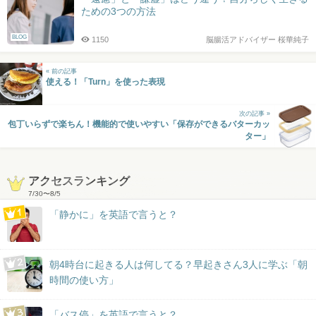
ための3つの方法
BLOG
1150
脳腸活アドバイザー 桜華純子
« 前の記事
使える！「Turn」を使った表現
次の記事 »
包丁いらずで楽ちん！機能的で使いやすい「保存ができるバターカッ
ター」
アクセスランキング
7/30
〜
8/5
「静かに」を英語で言うと？
朝4時台に起きる人は何してる？早起きさん3人に学ぶ「朝
時間の使い方」
「バス停」を英語で言うと？