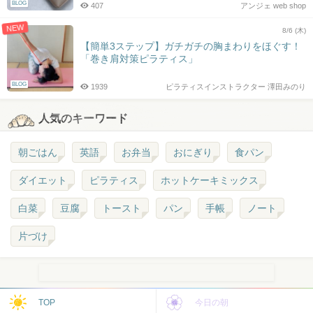
BLOG
407
アンジェ web shop
NEW
8/6 (木)
【簡単3ステップ】ガチガチの胸まわりをほぐす！
「巻き肩対策ピラティス」
BLOG
1939
ピラティスインストラクター 澤田みのり
人気のキーワード
朝ごはん
英語
お弁当
おにぎり
食パン
ダイエット
ピラティス
ホットケーキミックス
白菜
豆腐
トースト
パン
手帳
ノート
片づけ
TOP
今日の朝