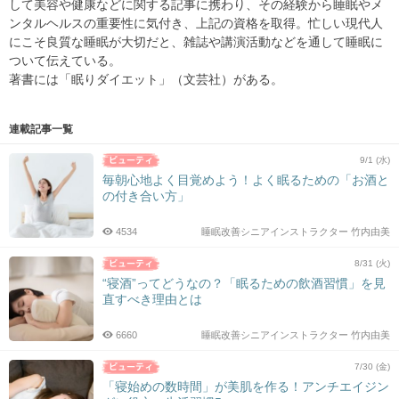
して美容や健康などに関する記事に携わり、その経験から睡眠やメ
ンタルヘルスの重要性に気付き、上記の資格を取得。忙しい現代人
にこそ良質な睡眠が大切だと、雑誌や講演活動などを通して睡眠に
ついて伝えている。
著書には「眠りダイエット」（文芸社）がある。
連載記事一覧
9/1 (水)
毎朝心地よく目覚めよう！よく眠るための「お酒と
の付き合い方」
4534
睡眠改善シニアインストラクター 竹内由美
8/31 (火)
“寝酒”ってどうなの？「眠るための飲酒習慣」を見
直すべき理由とは
6660
睡眠改善シニアインストラクター 竹内由美
7/30 (金)
「寝始めの数時間」が美肌を作る！アンチエイジン