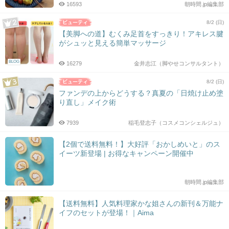
16593
朝時間.jp編集部
8/2 (日)
【美脚への道】むくみ足首をすっきり！アキレス腱
がシュッと見える簡単マッサージ
BLOG
16279
金井志江（脚やせコンサルタント）
8/2 (日)
ファンデの上からどうする？真夏の「日焼け止め塗
り直し」メイク術
7939
稲毛登志子（コスメコンシェルジュ）
【2個で送料無料！】大好評「おかしめいと」のス
イーツ新登場 | お得なキャンペーン開催中
朝時間.jp編集部
【送料無料】人気料理家かな姐さんの新刊＆万能ナ
イフのセットが登場！｜Aima