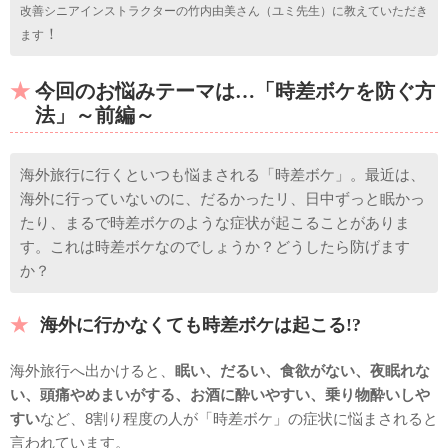
改善シニアインストラクターの竹内由美さん（ユミ先生）に教えていただき
！
ます
今回のお悩みテーマは…「時差ボケを防ぐ方
法」～前編～
海外旅行に行くといつも悩まされる「時差ボケ」。最近は、
海外に行っていないのに、だるかったリ、日中ずっと眠かっ
たり、まるで時差ボケのような症状が起こることがありま
す。これは時差ボケなのでしょうか？どうしたら防げます
か？
海外に行かなくても時差ボケは起こる!?
海外旅行へ出かけると、
眠い、だるい、食欲がない、夜眠れな
い、頭痛やめまいがする、お酒に酔いやすい、乗り物酔いしや
すい
など、8割り程度の人が「時差ボケ」の症状に悩まされると
言われています。