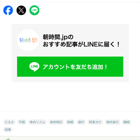
だるさ
不眠
体内リズム
体内時計
快眠
旅行
時差ボケ
海外旅行
睡眠
頭痛