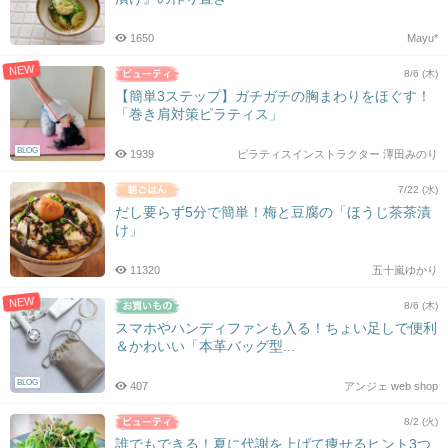
1650
Mayu*
NEW
8/6 (木)
【簡単3ステップ】ガチガチの胸まわりをほぐす！
「巻き肩対策ピラティス」
BLOG
1939
ピラティスインストラクター 澤田みのり
7/22 (水)
だし要らず5分で簡単！梅と豆腐の「ほうじ茶茶漬
け」
11320
五十嵐ゆかり
NEW
8/6 (木)
スマホやハンディファンも入る！ちょい足しで便利
＆かわいい「本革バッグ型...
BLOG
407
アンジェ web shop
8/2 (火)
誰でもできる！夏に代謝を上げて痩せるヒント3つ