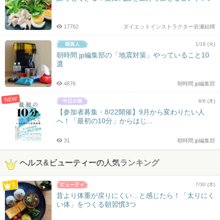
17762
ダイエットインストラクター岩瀬結暉
1/16 (火)
朝時間.jp編集部の「地震対策」やっていること10
選
4876
朝時間.jp編集部
NEW
8/6 (木)
【参加者募集・8/22開催】9月から変わりたい人
へ！「最初の10分」からはじ...
31
朝時間.jp編集部
ヘルス&ビューティーの人気ランキング
7/30 (木)
昔より体重が戻りにくい…と感じたら！「太りにく
い体」をつくる朝習慣3つ