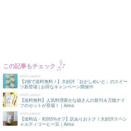
この記事もチェック
朝時間.jp編集部
【2個で送料無料！】大好評「おかしめいと」のスイー
ツ新登場 | お得なキャンペーン開催中
朝時間.jp編集部
【送料無料】人気料理家かな姐さんの新刊＆万能ナイ
フのセットが登場！｜Aima
朝時間.jp編集部
【送料込・初回5%オフ】訳ありおトク！大好評スペシ
ャルティコーヒー豆｜Aima