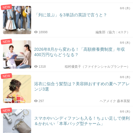
NEW
8/6 (木)
「列に並ぶ」を3単語の英語で言うと？
18998
編集部（協力：eステ）
NEW
8/6 (木)
2026年8月から変わる！「高額療養費制度」年収
400万円ならどうなる？
1318
稲村優貴子（ファイナンシャルプランナー）
NEW
8/6 (木)
浴衣に似合う髪型は？美容師おすすめの夏ヘアアレ
ンジ3選
BLOG
297
ヘアメイク 森本英梨
NEW
8/6 (木)
スマホやハンディファンも入る！ちょい足しで便利
＆かわいい「本革バッグ型チャーム」