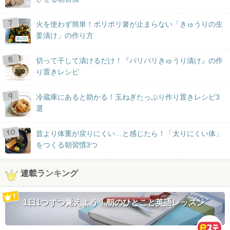
火を使わず簡単！ポリポリ箸が止まらない「きゅうりの生
姜漬け」の作り方
BLOG
切って干して漬けるだけ！『パリパリきゅうり漬け』の作
り置きレシピ
冷蔵庫にあると助かる！玉ねぎたっぷり作り置きレシピ3
選
昔より体重が戻りにくい…と感じたら！「太りにくい体」
をつくる朝習慣3つ
連載ランキング
1日1つずつ覚えよう！朝のひとこと英語レッスン