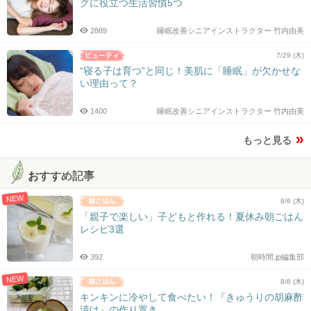
グに役立つ生活習慣5つ
2889
睡眠改善シニアインストラクター 竹内由美
7/29 (木)
“寝る子は育つ”と同じ！美肌に「睡眠」が欠かせな
い理由って？
1400
睡眠改善シニアインストラクター 竹内由美
もっと見る
おすすめ記事
NEW
8/6 (木)
「親子で楽しい」子どもと作れる！夏休み朝ごはん
レシピ3選
392
朝時間.jp編集部
NEW
8/6 (木)
キンキンに冷やして食べたい！『きゅうりの胡麻酢
漬け』の作り置き