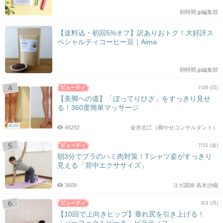
朝時間.jp編集部
【送料込・初回5%オフ】訳ありおトク！大好評ス
ペシャルティコーヒー豆｜Aima
朝時間.jp編集部
7/26 (日)
【美脚への道】「ぼってりひざ」をすっきり見せ
る！360度簡単マッサージ
BLOG
46292
金井志江（脚やせコンサルタント）
7/31 (金)
朝3分でブラのハミ肉対策！Tシャツ姿がすっきり
見える「背中エクササイズ」
3609
ヨガ講師 高木沙織
8/3 (月)
【10回で上向きヒップ】垂れ尻を引き上げる！