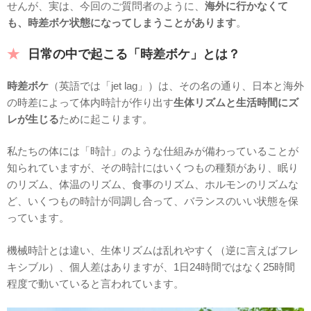
せんが、実は、今回のご質問者のように、
海外に行かなくて
も、時差ボケ状態になってしまうことがあります
。
日常の中で起こる「時差ボケ」とは？
時差ボケ
（英語では「jet lag」）は、その名の通り、日本と海外
の時差によって体内時計が作り出す
生体リズムと生活時間にズ
レが生じる
ために起こります。
私たちの体には「時計」のような仕組みが備わっていることが
知られていますが、その時計にはいくつもの種類があり、眠り
のリズム、体温のリズム、食事のリズム、ホルモンのリズムな
ど、いくつもの時計が同調し合って、バランスのいい状態を保
っています。
機械時計とは違い、生体リズムは乱れやすく（逆に言えばフレ
キシブル）、個人差はありますが、1日24時間ではなく25時間
程度で動いていると言われています。