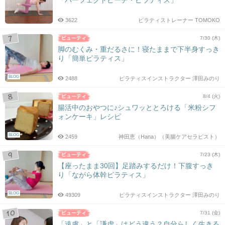
「パーフェクトピーチ・ピラティス」
3622
ピラティストレーナー TOMOKO
7/30 (木)
脚のむくみ・重だるさに！寝たままで下半身すっき
り「簡単ピラティス」
BLOG
2488
ピラティスインストラクター 澤田みのり
8/4 (火)
腸活中のおやつに♪シュワッととろける「米粉シフ
ォンケーキ」レシピ
BLOG
2459
神田恵（Hana）（美腸ケアセラピスト）
7/23 (木)
【座ったまま30回】足踏みするだけ！下腹すっき
り「ながら体幹ピラティス」
BLOG
49309
ピラティスインストラクター 澤田みのり
7/31 (金)
「遠慮」と「謙虚」はどう違う？自分らしく生きる