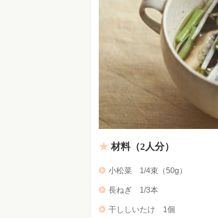
材料（2人分）
小松菜 1/4束（50g）
長ねぎ 1/3本
干ししいたけ 1個