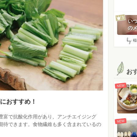
い
のメ
by:
稲
お
NEW
におすすめ！
豊富で抗酸化作用があり、アンチエイジング
NEW
期待できます。食物繊維も多く含まれているの