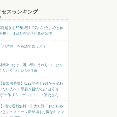
クセスランキング
7
5時起きを30年続けて気づいた。心と体
を整え、1日を充実させる朝習慣
「バス停」を英語で言うと？
材料3つだけ！暑い朝にうれしい「ひん
やりおやつ」レシピ3選
【参加者募集】8/22開催！9月から変わ
りたい人へ！早起き習慣化と“自分時
間”の作り方｜ゲスト：井上皓史さん
【2個で送料無料！】大好評「おかしめ
いと」のスイーツ新登場 | お得なキャン