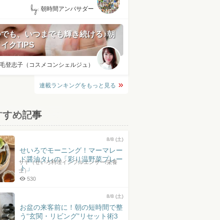
by:
朝時間アンバサダー
つでも、いつまでも輝き続ける♪朝
イクTIPS
毛登志子（コスメコンシェルジュ）
連載ランキングをもっと見る
すすめ記事
8/8 (土)
せいろでモーニング！マーマレー
ド醤油タレの「彩り温野菜プレー
サヤ（せいろ料理インフルエンサー/栄養
ト」
士）
530
8/8 (土)
お盆の来客前に！朝の短時間で整
う“玄関・リビング”リセット術3