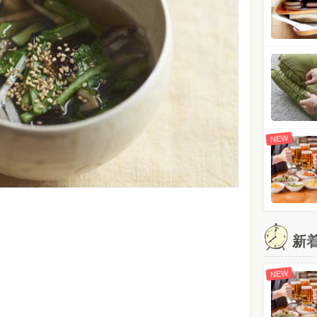
NEW
新
NEW