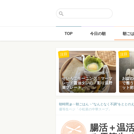
TOP
今日の朝
朝ご
Skip
注目
注目
to
content
せいろでモーニング！マーマ
お盆の
レード醤油タレの「彩り温野
で整う
菜プレート」
ット術
朝時間.jp
>
朝ごはん
>
“なんとなく不調”をととの
優等生ベジ「小松菜の中華スープ」
腸活＋温