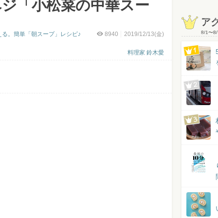
ベジ「小松菜の中華スー
ア
8/1
〜
8/
える。簡単「朝スープ」レシピ♪
8940
2019/12/13(金)
料理家 鈴木愛