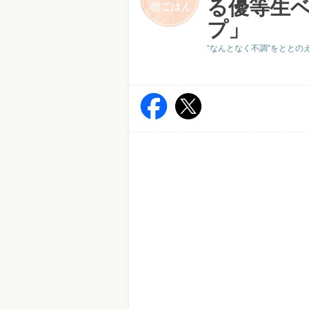
る優等生
プ」
“なんとなく不調”をととの