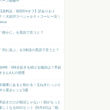
ペーン開催中
【送料込・初回5%オフ】訳ありおト
ク！大好評スペシャルティコーヒー豆｜
Aima
「静かに」を英語で言うと？
「列に並ぶ」を3単語の英語で言うと？
朝4時・5時台起きを続ける秘訣は？早起
きさん4人の習慣
冷蔵庫にあると助かる！玉ねぎたっぷり
作り置きレシピ3選
早起きだけが朝活じゃない！朝がもっと
楽しくなる50のヒント【8月4日は「朝...