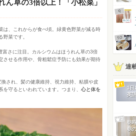
れん草の3倍以上！「小松菜」
BLOG
菜は、これからが食べ頃。緑黄色野菜が減る時
る野菜です。
の豊富さに注目。カルシウムはほうれん草の3倍
定させる作用や、骨粗鬆症予防にも効果が期待
連
に変換され、髪の健康維持、視力維持、粘膜や皮
1
系を守るといわれています。つまり、
心と体を
英
朝
朝