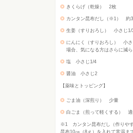
きくらげ（乾燥） 2枚
カンタン昆布だし（※1） 約30
生姜（すりおろし） 小さじ1/
にんにく（すりおろし） 小さ
場合、気になる方はさらに減ら
塩 小さじ1/4
醤油 小さじ2
【薬味とトッピング】
ごま油（深煎り） 少量
白ごま（煎って軽くする） 適
※1 カンタン昆布だし（作りや
昆布10㎝（8ｇ）を入れて常温ま