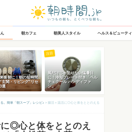
はん
朝カフェ
朝美人スタイル
ヘルス＆ビューティ
注目
風だけじゃ足りない猛暑日
来客前に！朝の短時間
に！冷却プレート付き「ペル
“玄関・リビング”リセ
チェクール ハンディファ
3選
ン」
える。簡単「朝スープ」レシピ♪
>
腸活＋温活に◎心と体をととのえる
活に◎心と体をととのえ