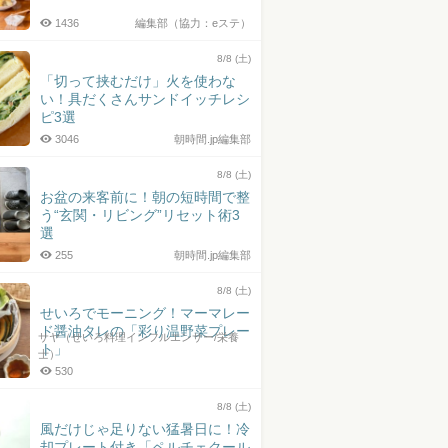
1436
編集部（協力：eステ）
8/8 (土)
「切って挟むだけ」火を使わな
い！具だくさんサンドイッチレシ
ピ3選
3046
朝時間.jp編集部
8/8 (土)
お盆の来客前に！朝の短時間で整
う“玄関・リビング”リセット術3
選
255
朝時間.jp編集部
8/8 (土)
せいろでモーニング！マーマレー
ド醤油タレの「彩り温野菜プレー
サヤ（せいろ料理インフルエンサー/栄養
ト」
士）
530
8/8 (土)
風だけじゃ足りない猛暑日に！冷
却プレート付き「ペルチェクール