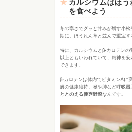
カルシウムはほう
を食べよう
冬の寒さでグッと甘みが増す小松
期に、ほうれん草と並んで重宝す
特に、カルシウムとβ-カロテン
以上ともいわれていて、精神を安
できます。
β-カロテンは体内でビタミンA
膚の健康維持、喉や肺など呼吸器
ととのえる優秀野菜
なんです。