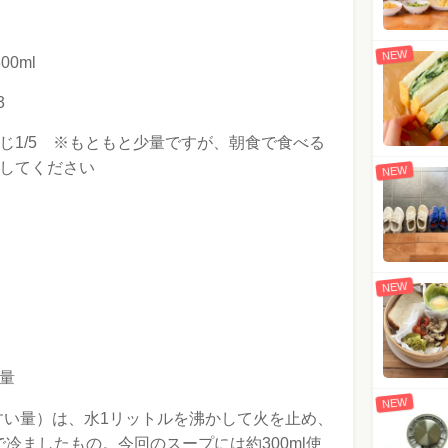
NEW
0ml
3
じ1/5 ※もともと少量ですが、朝食で食べる
してください
NEW
NEW
量
NEW
すい量）は、水1リットルを沸かして火を止め、
で冷ましたもの。今回のスープには約300ml使