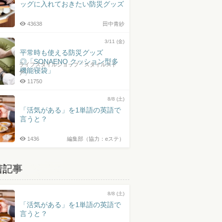
ッグに入れておきたい防災グッズ
43638
田中青紗
3/11 (金)
平常時も使える防災グッズ
◎「SONAENO クッション型多
ライフスタイルショップ「スタイルスト
機能寝袋」
ア」
11750
8/8 (土)
「活気がある」を1単語の英語で
言うと？
1436
編集部（協力：eステ）
着記事
8/8 (土)
「活気がある」を1単語の英語で
言うと？