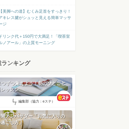
【美脚への道】むくみ足首をすっきり！
アキレス腱がシュッと見える簡単マッサ
ージ
ドリンク代＋150円で大満足！「喫茶室
ルノアール」の上質モーニング
載ランキング
日1つずつ覚えよう！朝のひとこと
語レッスン
by:
編集部（協力：eステ）
時間アンバサダー「お気に入りの
の過ごし方」