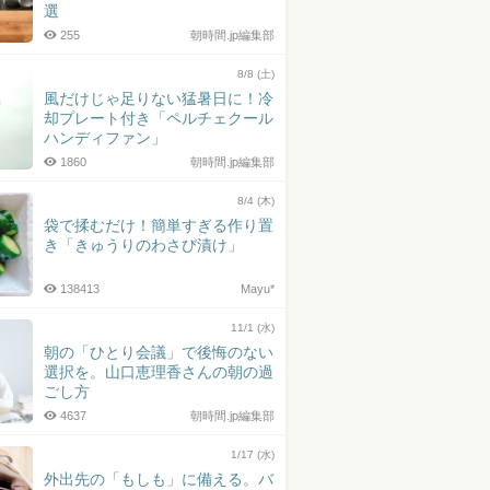
選
255
朝時間.jp編集部
8/8 (土)
風だけじゃ足りない猛暑日に！冷
却プレート付き「ペルチェクール
ハンディファン」
1860
朝時間.jp編集部
8/4 (木)
袋で揉むだけ！簡単すぎる作り置
き「きゅうりのわさび漬け」
138413
Mayu*
11/1 (水)
朝の「ひとり会議」で後悔のない
選択を。山口恵理香さんの朝の過
ごし方
4637
朝時間.jp編集部
1/17 (水)
外出先の「もしも」に備える。バ