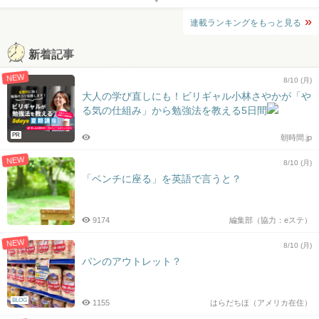
連載ランキングをもっと見る
新着記事
NEW
8/10 (月)
大人の学び直しにも！ビリギャル小林さやかが「や
る気の仕組み」から勉強法を教える5日間
PR
朝時間.jp
NEW
8/10 (月)
「ベンチに座る」を英語で言うと？
9174
編集部（協力：eステ）
NEW
8/10 (月)
パンのアウトレット？
BLOG
1155
はらだちほ（アメリカ在住）