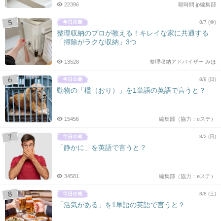
22396
朝時間.jp編集部
8/7 (金)
整理収納のプロが教える！キレイな家に共通する
「掃除がラクな収納」3つ
13528
整理収納アドバイザー みほ
8/9 (日)
動物の「檻（おり）」を1単語の英語で言うと？
15456
編集部（協力：eステ）
8/2 (日)
「静かに」を英語で言うと？
34581
編集部（協力：eステ）
8/8 (土)
「活気がある」を1単語の英語で言うと？