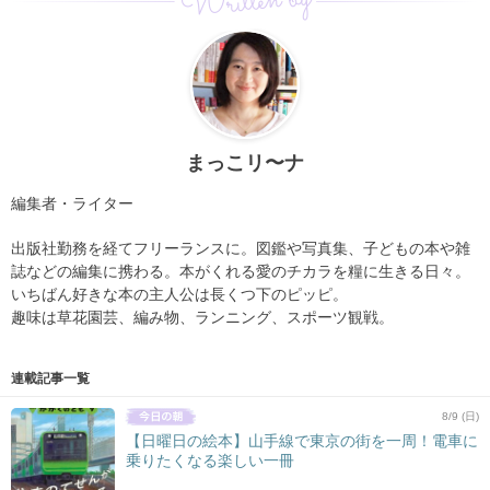
Written by
まっこリ〜ナ
編集者・ライター
出版社勤務を経てフリーランスに。図鑑や写真集、子どもの本や雑
誌などの編集に携わる。本がくれる愛のチカラを糧に生きる日々。
いちばん好きな本の主人公は長くつ下のピッピ。
趣味は草花園芸、編み物、ランニング、スポーツ観戦。
連載記事一覧
8/9 (日)
【日曜日の絵本】山手線で東京の街を一周！電車に
乗りたくなる楽しい一冊