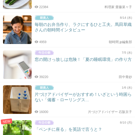
22384
料理家 齋藤菜々子
8/14 (水)
毎朝のお弁当作り、ラクにするひと工夫。馬田草織
さんの朝時間インタビュー
4959
朝時間.jp編集部
7/5 (水)
窓の開けっ放しは危険！「夏の睡眠環境」の作り方
39220
田中青紗
1/6 (水)
片づけアドバイザーがおすすめ！いざという時困ら
ない「備蓄・ローリングス...
16000
片づけアドバイザー 石阪京子
NEW
8/10 (月)
「ベンチに座る」を英語で言うと？