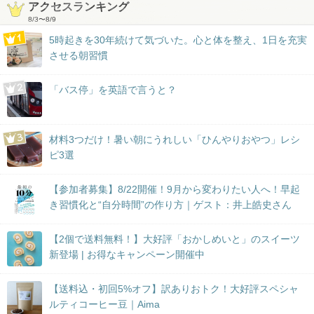
アクセスランキング
8/3
〜
8/9
5時起きを30年続けて気づいた。心と体を整え、1日を充実
させる朝習慣
「バス停」を英語で言うと？
材料3つだけ！暑い朝にうれしい「ひんやりおやつ」レシ
ピ3選
【参加者募集】8/22開催！9月から変わりたい人へ！早起
き習慣化と“自分時間”の作り方｜ゲスト：井上皓史さん
【2個で送料無料！】大好評「おかしめいと」のスイーツ
新登場 | お得なキャンペーン開催中
【送料込・初回5%オフ】訳ありおトク！大好評スペシャ
ルティコーヒー豆｜Aima