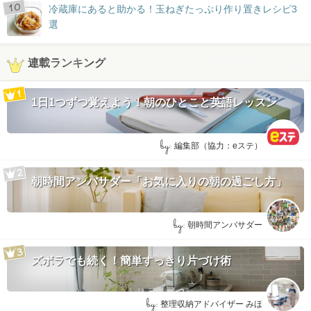
冷蔵庫にあると助かる！玉ねぎたっぷり作り置きレシピ3
選
連載ランキング
1日1つずつ覚えよう！朝のひとこと英語レッスン
by:
編集部（協力：eステ）
朝時間アンバサダー「お気に入りの朝の過ごし方」
by:
朝時間アンバサダー
ズボラでも続く！簡単すっきり片づけ術
by:
整理収納アドバイザー みほ