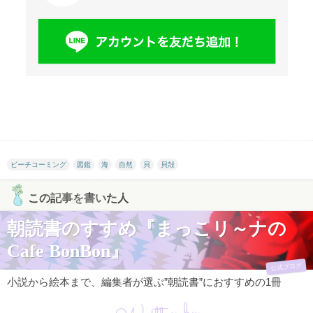
ビーチコーミング
図鑑
海
自然
貝
貝殻
この記事を書いた人
朝読書のすすめ『まっこリ～ナの
Cafe BonBon』
公式ブログ
小説から絵本まで、編集者が選ぶ”朝読書”におすすめの1冊