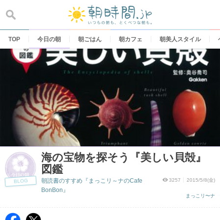
Skip
to
content
TOP
今日の朝
朝ごはん
朝カフェ
朝美人スタイル
海の宝物を探そう『美しい貝殻』
図鑑
朝読書のすすめ『まっこリ～ナのCafe
3257
2015/5/8(金)
BLOG
BonBon』
まっこリ〜ナ