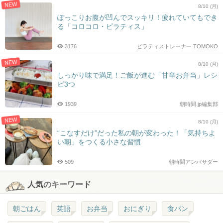
NEW
8/10 (月)
ぽっこりお腹が凹んでスッキリ！疲れていてもでき
る「コロコロ・ピラティス」
3176
ピラティストレーナー TOMOKO
NEW
8/10 (月)
しっかり味で満足！ご飯が進む「甘辛お弁当」レシ
ピ3つ
1939
朝時間.jp編集部
NEW
8/10 (月)
“こなすだけ”だった私の朝が変わった！「気持ちよ
い朝」をつくる小さな習慣
509
朝時間アンバサダー
人気のキーワード
朝ごはん
英語
お弁当
おにぎり
食パン