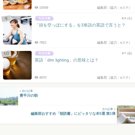
10599
編集部（協力：eステ）
8/4 (火)
「頭を空っぽにする」を3単語の英語で言うと？
7852
編集部（協力：eステ）
8/7 (金)
英語「dim lighting」の意味とは？
4870
編集部（協力：eステ）
« 前の記事
豊平川の朝
次の記事 »
編集部おすすめ「朝読書」にピッタリな本5選 第1弾