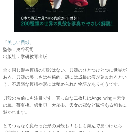
『
美しい貝殻
』
監修：奥谷喬司
出版社：学研教育出版
全く同じ形や模様の貝殻はない。貝殻のひとつひとつに世界が
ある。貝殻の美しさは神秘的。殻には成長の痕が刻まれるとい
う。不思議な模様や形には秘められた物語がありそうです。
貝殻の名前にも注目です。真っ白な二枚貝はAngel wing＝天使
の翼。苺夏桃、錦角貝、大糸掛、天女の冠など風情ある和名に
魅かれます。
とてつもなく変わった形の貝殻も！もしも海辺で見つけたら