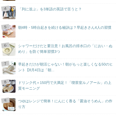
「列に並ぶ」を3単語の英語で言うと？
朝4時・5時台起きを続ける秘訣は？早起きさん4人の習慣
シャワーだけだと要注意！お風呂の排水口の「におい・ぬ
めり」を防ぐ簡単習慣3つ
早起きだけが朝活じゃない！朝がもっと楽しくなる50のヒ
ント【8月4日は「朝...
ドリンク代＋150円で大満足！「喫茶室ルノアール」の上
質モーニング
つゆはレンジで簡単！にんにく香る「醤油そうめん」の作
り方
BLOG