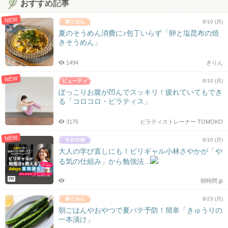
おすすめ記事
NEW
8/10 (月)
夏のそうめん消費に♪包丁いらず「卵と塩昆布の焼
きそうめん」
1494
きりん
NEW
8/10 (月)
ぽっこりお腹が凹んでスッキリ！疲れていてもでき
る「コロコロ・ピラティス」
3176
ピラティストレーナー TOMOKO
NEW
8/10 (月)
大人の学び直しにも！ビリギャル小林さやかが「や
る気の仕組み」から勉強法...
PR
朝時間.jp
8/23 (月)
朝ごはんやおやつで夏バテ予防！簡単「きゅうりの
一本漬け」