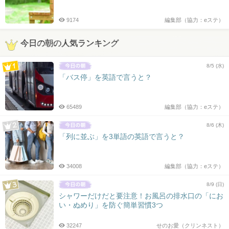
9174
編集部（協力：eステ）
今日の朝の人気ランキング
8/5 (水)
「バス停」を英語で言うと？
65489
編集部（協力：eステ）
8/6 (木)
「列に並ぶ」を3単語の英語で言うと？
34008
編集部（協力：eステ）
8/9 (日)
シャワーだけだと要注意！お風呂の排水口の「にお
い・ぬめり」を防ぐ簡単習慣3つ
32247
せのお愛（クリンネスト）