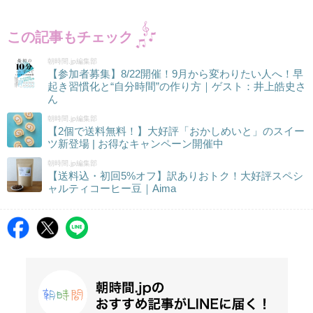
この記事もチェック
朝時間.jp編集部
【参加者募集】8/22開催！9月から変わりたい人へ！早
起き習慣化と“自分時間”の作り方｜ゲスト：井上皓史さ
ん
朝時間.jp編集部
【2個で送料無料！】大好評「おかしめいと」のスイー
ツ新登場 | お得なキャンペーン開催中
朝時間.jp編集部
【送料込・初回5%オフ】訳ありおトク！大好評スペシ
ャルティコーヒー豆｜Aima