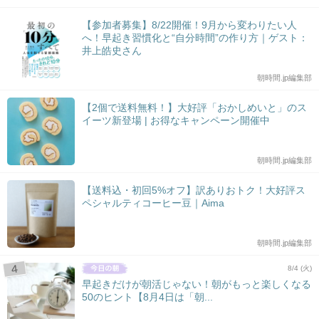
【参加者募集】8/22開催！9月から変わりたい人
へ！早起き習慣化と“自分時間”の作り方｜ゲスト：
井上皓史さん
朝時間.jp編集部
【2個で送料無料！】大好評「おかしめいと」のス
イーツ新登場 | お得なキャンペーン開催中
朝時間.jp編集部
【送料込・初回5%オフ】訳ありおトク！大好評ス
ペシャルティコーヒー豆｜Aima
朝時間.jp編集部
8/4 (火)
早起きだけが朝活じゃない！朝がもっと楽しくなる
50のヒント【8月4日は「朝...