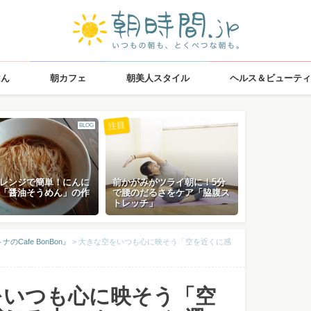
はん
朝カフェ
朝美人スタイル
ヘルス＆ビューティ
注目
BLOG
レンジで簡単！にんに
前かがみがツライ朝に！5分
「醤油そうめん」の作
で腰のだるさをケア「脇腹ス
トレッチ」
Cafe BonBon』
>
大きな空をいつも心に映そう「空を近くに感
をいつも心に映そう「空