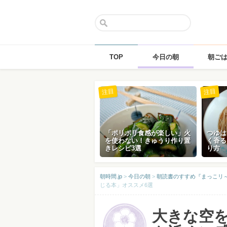
TOP
今日の朝
朝ご
Skip
注目
注目
to
content
「ポリポリ食感が楽しい」火
つゆは
を使わない！きゅうり作り置
く香る
きレシピ3選
り方
朝時間.jp
>
今日の朝
>
朝読書のすすめ『まっこリ～ナの
じる本」オススメ6選
大きな空