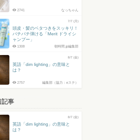
2741
なっちゃん
7/7 (月)
頭皮・髪のベタつきをスッキリ！
パチパチ弾ける「Merit ドライシ
ャンプー」
1308
朝時間.jp編集部
8/7 (金)
英語「dim lighting」の意味と
は？
2757
編集部（協力：eステ）
着記事
8/7 (金)
英語「dim lighting」の意味と
は？