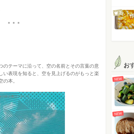
。
「
＊＊＊
お
つのテーマに沿って、空の名前とその言葉の意
しい表現を知ると、空を見上げるのがもっと楽
NEW
空の本。
NEW