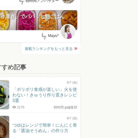
by:
朝時間アンバサダー
作り置き」でパパッと朝ごはん
by:
Mayu*
連載ランキングをもっと見る
すすめ記事
8/7 (金)
「ポリポリ食感が楽しい」火を使
わない！きゅうり作り置きレシピ
3選
2175
朝時間.jp編集部
8/7 (金)
つゆはレンジで簡単！にんにく香
る「醤油そうめん」の作り方