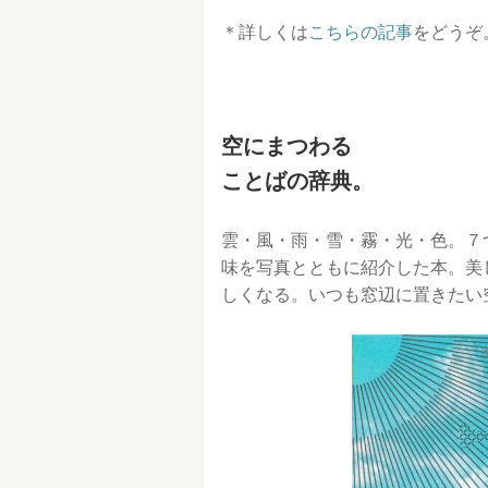
＊詳しくは
こちらの記事
をどうぞ
空にまつわる
ことばの辞典。
雲・風・雨・雪・霧・光・色。７
味を写真とともに紹介した本。美
しくなる。いつも窓辺に置きたい