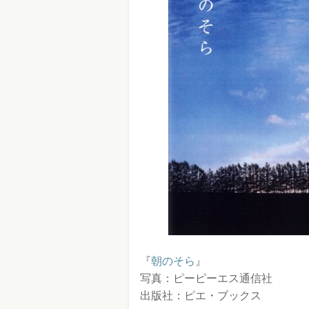
『
朝のそら
』
写真：ピーピーエス通信社
出版社：ピエ・ブックス