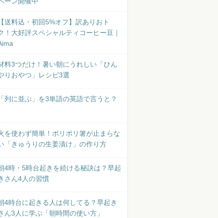
ペーン開催中
【送料込・初回5%オフ】訳ありおト
ク！大好評スペシャルティコーヒー豆｜
Aima
材料3つだけ！暑い朝にうれしい「ひん
やりおやつ」レシピ3選
「列に並ぶ」を3単語の英語で言うと？
火を使わず簡単！ポリポリ箸が止まらな
い「きゅうりの生姜漬け」の作り方
朝4時・5時台起きを続ける秘訣は？早起
きさん4人の習慣
朝4時台に起きる人は何してる？早起き
さん3人に学ぶ「朝時間の使い方」