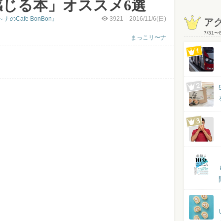
感じる本」オススメ6選
Cafe BonBon』
3921
2016/11/6(日)
ア
7/31
〜
まっこリ〜ナ