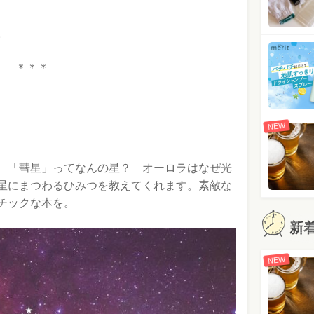
。
＊＊＊
NEW
 「彗星」ってなんの星？ オーロラはなぜ光
星にまつわるひみつを教えてくれます。素敵な
チックな本を。
新
NEW