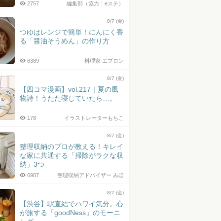
2757
編集部（協力：eステ）
8/7 (金)
つゆはレンジで簡単！にんにく香
る「醤油そうめん」の作り方
6389
料理家 エプロン
8/7 (金)
【四コマ漫画】vol.217｜夏の風
物詩！うたた寝していたら…。
178
イラストレーターもちこ
8/7 (金)
整理収納のプロが教える！キレイ
な家に共通する「掃除がラクな収
納」3つ
6907
整理収納アドバイザー みほ
8/7 (金)
【渋谷】駅直結でハワイ気分。心
が旅する「goodNess」のモーニ