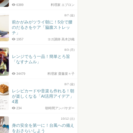
6389
料理家 エプロン
8/7 (金)
前かがみがツライ朝に！5分で腰
のだるさをケア「脇腹ストレッ
チ」
1957
ヨガ講師 高木沙織
8/3 (月)
レンジでもう一品！簡単とろ旨
「なすナムル」
34479
料理家 齋藤菜々子
8/7 (金)
レシピカードや音楽も作れる！朝
が楽しくなる「AI活用アイデア」
4選
234
朝時間アンバサダー
10/12 (土)
身の安全を第一に！台風への備え
をおさらいしよう