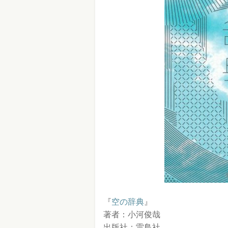
『
空の辞典
』
著者：小河俊哉
出版社：雷鳥社