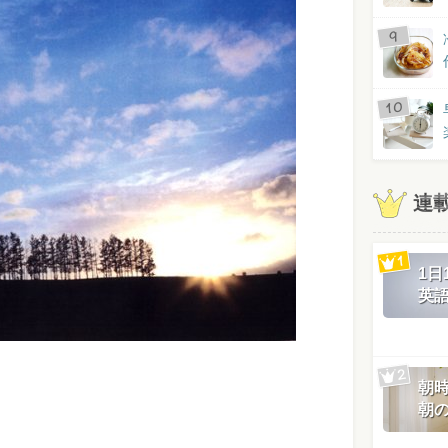
連
1
英
朝
朝