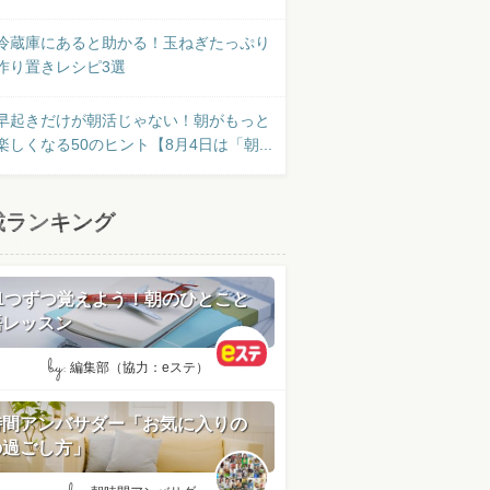
冷蔵庫にあると助かる！玉ねぎたっぷり
作り置きレシピ3選
早起きだけが朝活じゃない！朝がもっと
楽しくなる50のヒント【8月4日は「朝...
載ランキング
日1つずつ覚えよう！朝のひとこと
語レッスン
by:
編集部（協力：eステ）
時間アンバサダー「お気に入りの
の過ごし方」