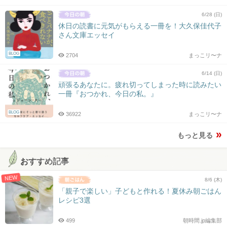
6/28 (日)
休日の読書に元気がもらえる一冊を！大久保佳代子
さん文庫エッセイ
BLOG
2704
まっこリ〜ナ
6/14 (日)
頑張るあなたに。疲れ切ってしまった時に読みたい
一冊『おつかれ、今日の私。』
BLOG
36922
まっこリ〜ナ
もっと見る
おすすめ記事
NEW
8/6 (木)
「親子で楽しい」子どもと作れる！夏休み朝ごはん
レシピ3選
499
朝時間.jp編集部