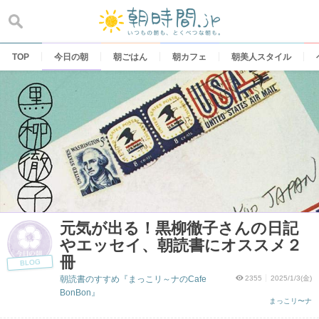
Skip
to
content
TOP
今日の朝
朝ごはん
朝カフェ
朝美人スタイル
元気が出る！黒柳徹子さんの日記
やエッセイ、朝読書にオススメ２
冊
BLOG
朝読書のすすめ『まっこリ～ナのCafe
2355
2025/1/3(金)
BonBon』
まっこリ〜ナ