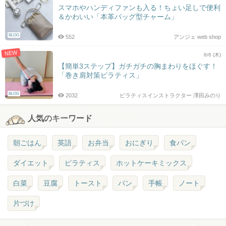
スマホやハンディファンも入る！ちょい足しで便利
＆かわいい「本革バッグ型チャーム」
BLOG
552
アンジェ web shop
NEW
8/6 (木)
【簡単3ステップ】ガチガチの胸まわりをほぐす！
「巻き肩対策ピラティス」
BLOG
2032
ピラティスインストラクター 澤田みのり
人気のキーワード
朝ごはん
英語
お弁当
おにぎり
食パン
ダイエット
ピラティス
ホットケーキミックス
白菜
豆腐
トースト
パン
手帳
ノート
片づけ