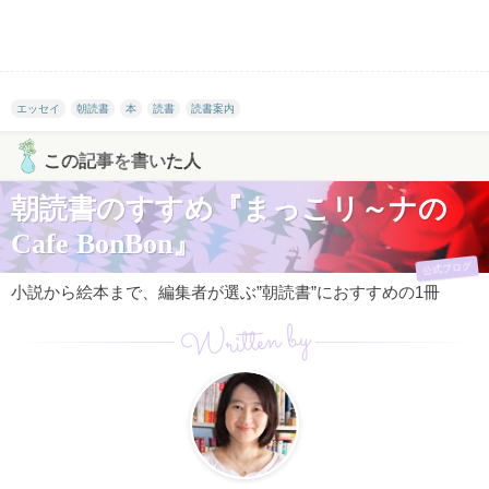
エッセイ
朝読書
本
読書
読書案内
この記事を書いた人
朝読書のすすめ『まっこリ～ナの
Cafe BonBon』
公式ブログ
小説から絵本まで、編集者が選ぶ”朝読書”におすすめの1冊
Written by