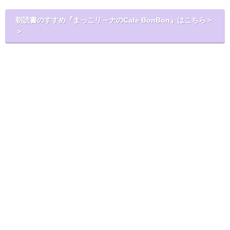
朝読書のすすめ『まっこリ～ナのCafe BonBon』はこちら＞
＞