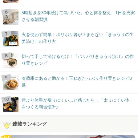
5時起きを30年続けて気づいた。心と体を整え、1日を充実
させる朝習慣
火を使わず簡単！ポリポリ箸が止まらない「きゅうりの生
姜漬け」の作り方
BLOG
切って干して漬けるだけ！『パリパリきゅうり漬け』の作
り置きレシピ
冷蔵庫にあると助かる！玉ねぎたっぷり作り置きレシピ3
選
昔より体重が戻りにくい…と感じたら！「太りにくい体」
をつくる朝習慣3つ
連載ランキング