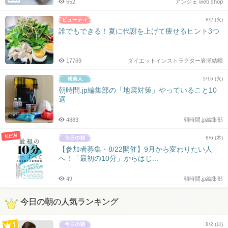
552
アンジェ web shop
8/2 (火)
誰でもできる！夏に代謝を上げて痩せるヒント3つ
17769
ダイエットインストラクター岩瀬結暉
1/16 (火)
朝時間.jp編集部の「地震対策」やっていること10
選
4883
朝時間.jp編集部
NEW
8/6 (木)
【参加者募集・8/22開催】9月から変わりたい人
へ！「最初の10分」からはじ...
49
朝時間.jp編集部
今日の朝の人気ランキング
8/2 (日)