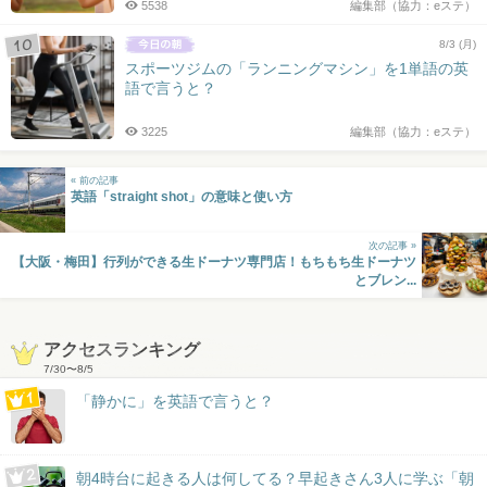
5538
編集部（協力：eステ）
8/3 (月)
スポーツジムの「ランニングマシン」を1単語の英
語で言うと？
3225
編集部（協力：eステ）
« 前の記事
英語「straight shot」の意味と使い方
次の記事 »
【大阪・梅田】行列ができる生ドーナツ専門店！もちもち生ドーナツ
とブレン...
アクセスランキング
7/30
〜
8/5
「静かに」を英語で言うと？
朝4時台に起きる人は何してる？早起きさん3人に学ぶ「朝