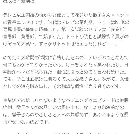
出版社：新潮社
テレビ放送開始の頃から女優として花開いた徹子さん＝トット
の青春エッセイです。時代はテレビの草創期。トットはNHKの
専属俳優の募集に応募した。第一次試験のセリフは「赤巻紙
青巻紙 黄巻紙」で始まった。トットが読むと試験官全員がの
けぞって大笑い。すっかりトットは絶望したけれど……。
めでたく大難関の試験に合格したものの、テレビのことなんて
何にもわかってなかったから、毎日怒られたり笑われたり。日
本語がヘンだと叱られた。個性は引っ込めてと言われ続けた。
でも、そこは底抜けに明るくて大胆な徹子さん。やがて、女優
としての道を踏み出し、その強烈な個性で光り輝くのです。
生放送での信じられないようなハプニングやエピソードは抱腹
絶倒。徹子さんのお見合いの思い出も。なにより印象的なの
は、徹子さんのやさしさと人への共感です。あふれるような愛
情がせつないほどです。