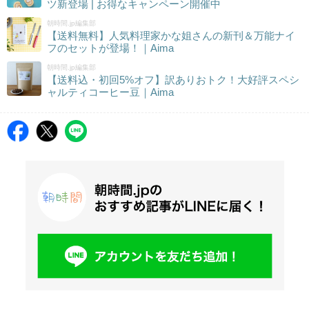
ツ新登場 | お得なキャンペーン開催中
朝時間.jp編集部
【送料無料】人気料理家かな姐さんの新刊＆万能ナイ
フのセットが登場！｜Aima
朝時間.jp編集部
【送料込・初回5%オフ】訳ありおトク！大好評スペシ
ャルティコーヒー豆｜Aima