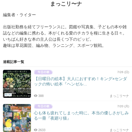
まっこリ〜ナ
編集者・ライター
出版社勤務を経てフリーランスに。図鑑や写真集、子どもの本や雑
誌などの編集に携わる。本がくれる愛のチカラを糧に生きる日々。
いちばん好きな本の主人公は長くつ下のピッピ。
趣味は草花園芸、編み物、ランニング、スポーツ観戦。
連載記事一覧
7/26 (日)
【日曜日の絵本】大人におすすめ！キング×センダ
ックの怖い絵本『ヘンゼル...
BLOG
388
まっこリ〜ナ
7/20 (月)
心も体も疲れてしまった時に。本当の優しさがしみ
る一冊『夜廻り猫』
BLOG
2633
まっこリ〜ナ