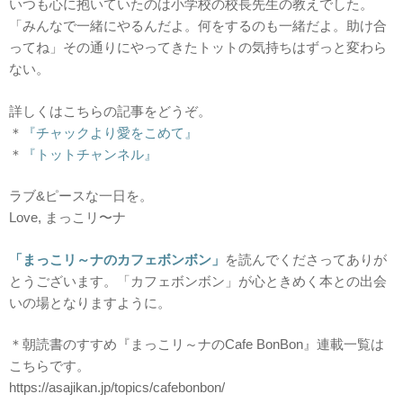
いつも心に抱いていたのは小学校の校長先生の教えでした。
「みんなで一緒にやるんだよ。何をするのも一緒だよ。助け合
ってね」その通りにやってきたトットの気持ちはずっと変わら
ない。
詳しくはこちらの記事をどうぞ。
＊
『チャックより愛をこめて』
＊
『トットチャンネル』
ラブ&ピースな一日を。
Love, まっこリ〜ナ
「まっこリ～ナのカフェボンボン」
を読んでくださってありが
とうございます。「カフェボンボン」が心ときめく本との出会
いの場となりますように。
＊朝読書のすすめ『まっこリ～ナのCafe BonBon』連載一覧は
こちらです。
https://asajikan.jp/topics/cafebonbon/