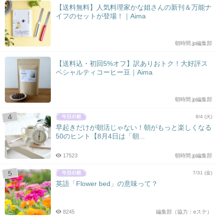
【送料無料】人気料理家かな姐さんの新刊＆万能ナ
イフのセットが登場！｜Aima
朝時間.jp編集部
【送料込・初回5%オフ】訳ありおトク！大好評ス
ペシャルティコーヒー豆｜Aima
朝時間.jp編集部
8/4 (火)
早起きだけが朝活じゃない！朝がもっと楽しくなる
50のヒント【8月4日は「朝...
17523
朝時間.jp編集部
7/31 (金)
英語「Flower bed」の意味って？
8245
編集部（協力：eステ）