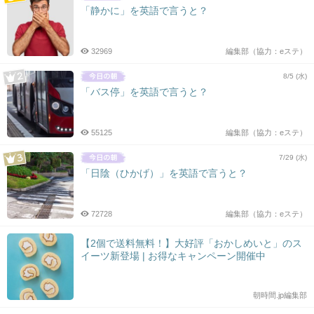
「静かに」を英語で言うと？
32969
編集部（協力：eステ）
8/5 (水)
「バス停」を英語で言うと？
55125
編集部（協力：eステ）
7/29 (水)
「日陰（ひかげ）」を英語で言うと？
72728
編集部（協力：eステ）
【2個で送料無料！】大好評「おかしめいと」のス
イーツ新登場 | お得なキャンペーン開催中
朝時間.jp編集部