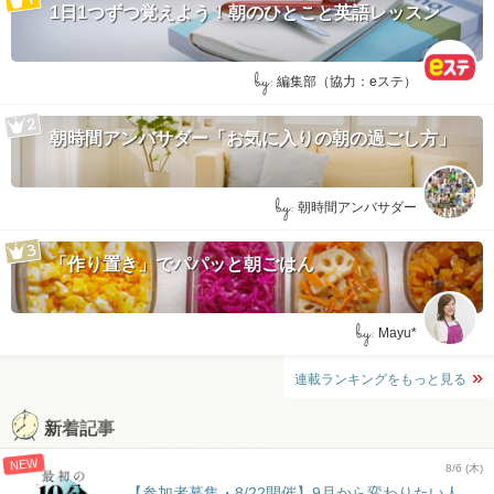
1日1つずつ覚えよう！朝のひとこと英語レッスン
by:
編集部（協力：eステ）
朝時間アンバサダー「お気に入りの朝の過ごし方」
by:
朝時間アンバサダー
「作り置き」でパパッと朝ごはん
by:
Mayu*
連載ランキングをもっと見る
新着記事
NEW
8/6 (木)
【参加者募集・8/22開催】9月から変わりたい人