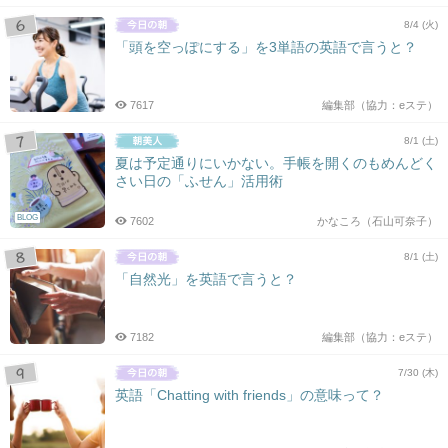
8/4 (火)
「頭を空っぽにする」を3単語の英語で言うと？
7617
編集部（協力：eステ）
8/1 (土)
夏は予定通りにいかない。手帳を開くのもめんどく
さい日の「ふせん」活用術
BLOG
7602
かなころ（石山可奈子）
8/1 (土)
「自然光」を英語で言うと？
7182
編集部（協力：eステ）
7/30 (木)
英語「Chatting with friends」の意味って？