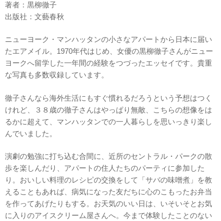
著者：黒柳徹子
出版社：文藝春秋
ニューヨーク・マンハッタンの小さなアパートから日本に届い
たエアメイル。1970年代はじめ、女優の黒柳徹子さんがニュー
ヨークへ留学した一年間の経験をつづったエッセイです。貴重
な写真も多数収録しています。
徹子さんなら海外生活にもすぐ慣れるだろうという予想はつく
けれど、３８歳の徹子さんはやっぱり無敵、こちらの想像をは
るかに超えて、マンハッタンでの一人暮らしを思いっきり楽し
んでいました。
演劇の勉強に打ち込む合間に、近所のセントラル・パークの散
歩を楽しんだり、アパートの住人たちのパーティに参加した
り。おいしい料理のレシピの交換をして「サバの味噌煮」を教
えることもあれば、病気になった友だちに心のこもったお弁当
を作ってあげたりもする。お天気のいい日は、いそいそとお気
に入りのアイスクリーム屋さんへ。今まで体験したことのない