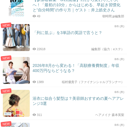
へ！「最初の10分」からはじめる、早起き習慣化
と“自分時間”の作り方｜ゲスト：井上皓史さん
49
朝時間.jp編集部
NEW
8/6 (木)
「列に並ぶ」を3単語の英語で言うと？
22618
編集部（協力：eステ）
NEW
8/6 (木)
2026年8月から変わる！「高額療養費制度」年収
400万円ならどうなる？
1389
稲村優貴子（ファイナンシャルプランナー）
NEW
8/6 (木)
浴衣に似合う髪型は？美容師おすすめの夏ヘアアレ
ンジ3選
BLOG
311
ヘアメイク 森本英梨
NEW
8/6 (木)