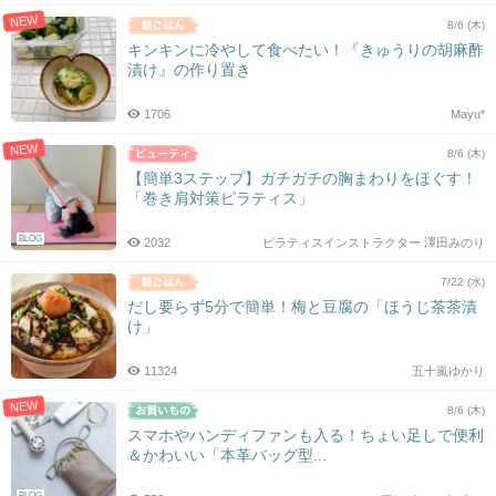
NEW
8/6 (木)
キンキンに冷やして食べたい！『きゅうりの胡麻酢
漬け』の作り置き
1706
Mayu*
NEW
8/6 (木)
【簡単3ステップ】ガチガチの胸まわりをほぐす！
「巻き肩対策ピラティス」
BLOG
2032
ピラティスインストラクター 澤田みのり
7/22 (水)
だし要らず5分で簡単！梅と豆腐の「ほうじ茶茶漬
け」
11324
五十嵐ゆかり
NEW
8/6 (木)
スマホやハンディファンも入る！ちょい足しで便利
＆かわいい「本革バッグ型...
BLOG