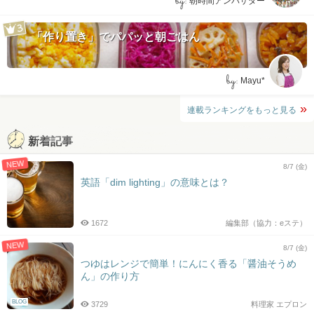
by:
朝時間アンバサダー
「作り置き」でパパッと朝ごはん
by:
Mayu*
連載ランキングをもっと見る
新着記事
NEW
8/7 (金)
英語「dim lighting」の意味とは？
1672
編集部（協力：eステ）
NEW
8/7 (金)
つゆはレンジで簡単！にんにく香る「醤油そうめ
ん」の作り方
BLOG
3729
料理家 エプロン