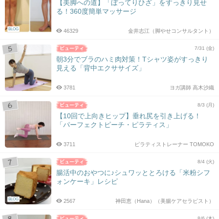
【美脚への道】「ぼってりひざ」をすっきり見せ
る！360度簡単マッサージ
BLOG
46329
金井志江（脚やせコンサルタント）
7/31 (金)
朝3分でブラのハミ肉対策！Tシャツ姿がすっきり
見える「背中エクササイズ」
3781
ヨガ講師 高木沙織
8/3 (月)
【10回で上向きヒップ】垂れ尻を引き上げる！
「パーフェクトピーチ・ピラティス」
3711
ピラティストレーナー TOMOKO
8/4 (火)
腸活中のおやつに♪シュワッととろける「米粉シフ
ォンケーキ」レシピ
BLOG
2567
神田恵（Hana）（美腸ケアセラピスト）
8/6 (木)