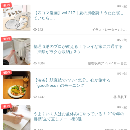
NEW
8/7 (金)
【四コマ漫画】vol.217｜夏の風物詩！うたた寝し
ていたら…。
142
イラストレーターもちこ
NEW
8/7 (金)
整理収納のプロが教える！キレイな家に共通する
「掃除がラクな収納」3つ
4504
整理収納アドバイザー みほ
NEW
8/7 (金)
【渋谷】駅直結でハワイ気分。心が旅する
「goodNess」のモーニング
1447
林 美帆子
NEW
8/7 (金)
うまくいく人はお盆休みにやっている！？”今年の
目標”立て直しノート術3選