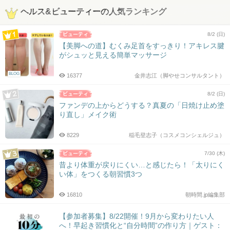
ヘルス&ビューティーの人気ランキング
8/2 (日)
【美脚への道】むくみ足首をすっきり！アキレス腱
がシュッと見える簡単マッサージ
BLOG
16377
金井志江（脚やせコンサルタント）
8/2 (日)
ファンデの上からどうする？真夏の「日焼け止め塗
り直し」メイク術
8229
稲毛登志子（コスメコンシェルジュ）
7/30 (木)
昔より体重が戻りにくい…と感じたら！「太りにく
い体」をつくる朝習慣3つ
16810
朝時間.jp編集部
【参加者募集】8/22開催！9月から変わりたい人
へ！早起き習慣化と“自分時間”の作り方｜ゲスト：