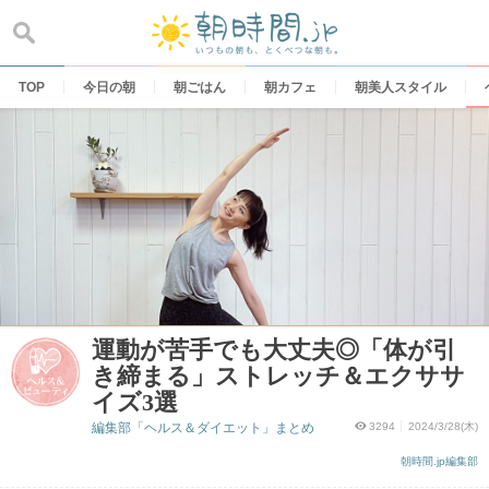
Skip
to
content
TOP
今日の朝
朝ごはん
朝カフェ
朝美人スタイル
運動が苦手でも大丈夫◎「体が引
き締まる」ストレッチ＆エクササ
イズ3選
編集部「ヘルス＆ダイエット」まとめ
3294
2024/3/28(木)
朝時間.jp編集部