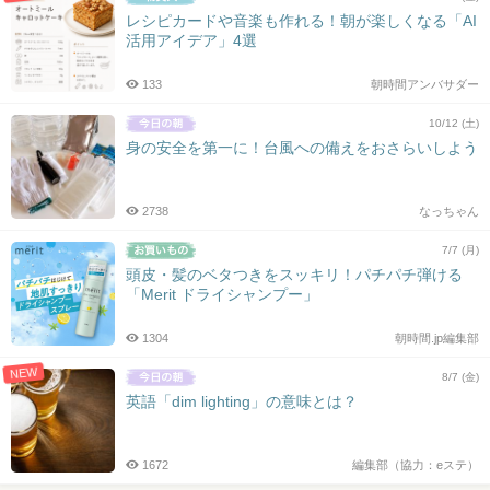
レシピカードや音楽も作れる！朝が楽しくなる「AI
活用アイデア」4選
133
朝時間アンバサダー
10/12 (土)
身の安全を第一に！台風への備えをおさらいしよう
2738
なっちゃん
7/7 (月)
頭皮・髪のベタつきをスッキリ！パチパチ弾ける
「Merit ドライシャンプー」
1304
朝時間.jp編集部
NEW
8/7 (金)
英語「dim lighting」の意味とは？
1672
編集部（協力：eステ）