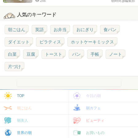
256
朝時間.jp編集部
人気のキーワード
朝ごはん
英語
お弁当
おにぎり
食パン
ダイエット
ピラティス
ホットケーキミックス
白菜
豆腐
トースト
パン
手帳
ノート
片づけ
TOP
今日の朝
朝ごはん
朝カフェ
朝美人
ビューティ
世界の朝
お買いもの