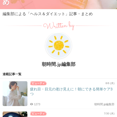
め
編集部による「ヘルス＆ダイエット」記事・まとめ
Written by
朝時間.jp編集部
連載記事一覧
8/6 (木)
疲れ目・目元の老け見えに！朝にできる簡単ケア3
つ
1273
朝時間.jp編集部
7/30 (木)