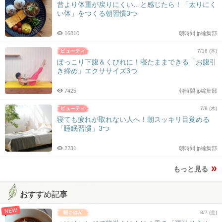
昔より体重が戻りにくい…と感じたら！「太りにく
い体」をつくる朝習慣3つ
16810
朝時間.jp編集部
7/16 (木)
ぽっこり下腹＆くびれに！寝たままできる「お腹引
き締め」エクササイズ3つ
7425
朝時間.jp編集部
7/9 (木)
寝ても疲れが取れない人へ！朝スッキリ目覚める
「睡眠習慣」3つ
2231
朝時間.jp編集部
もっと見る
おすすめ記事
NEW
8/7 (金)