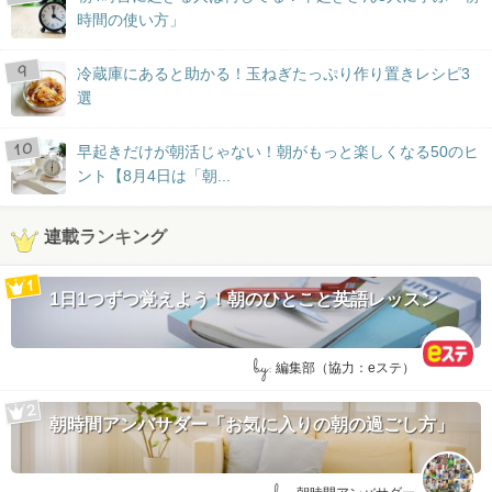
時間の使い方」
冷蔵庫にあると助かる！玉ねぎたっぷり作り置きレシピ3
選
早起きだけが朝活じゃない！朝がもっと楽しくなる50のヒ
ント【8月4日は「朝...
連載ランキング
1日1つずつ覚えよう！朝のひとこと英語レッスン
by:
編集部（協力：eステ）
朝時間アンバサダー「お気に入りの朝の過ごし方」