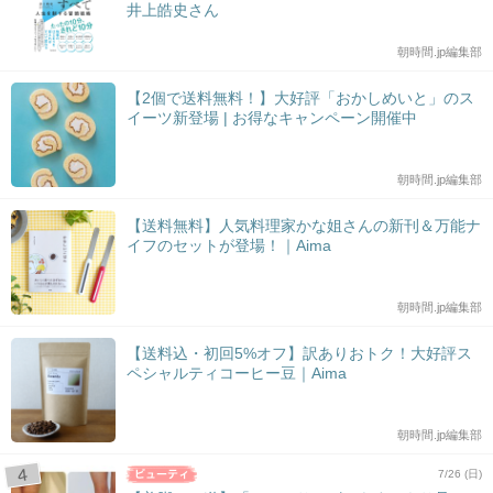
井上皓史さん
朝時間.jp編集部
【2個で送料無料！】大好評「おかしめいと」のス
イーツ新登場 | お得なキャンペーン開催中
朝時間.jp編集部
【送料無料】人気料理家かな姐さんの新刊＆万能ナ
イフのセットが登場！｜Aima
朝時間.jp編集部
【送料込・初回5%オフ】訳ありおトク！大好評ス
ペシャルティコーヒー豆｜Aima
朝時間.jp編集部
7/26 (日)