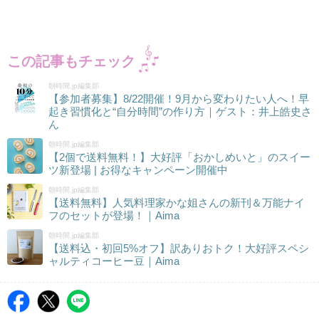
この記事もチェック
朝時間.jp編集部
【参加者募集】8/22開催！9月から変わりたい人へ！早
起き習慣化と“自分時間”の作り方｜ゲスト：井上皓史さ
ん
朝時間.jp編集部
【2個で送料無料！】大好評「おかしめいと」のスイー
ツ新登場 | お得なキャンペーン開催中
朝時間.jp編集部
【送料無料】人気料理家かな姐さんの新刊＆万能ナイ
フのセットが登場！｜Aima
朝時間.jp編集部
【送料込・初回5%オフ】訳ありおトク！大好評スペシ
ャルティコーヒー豆｜Aima