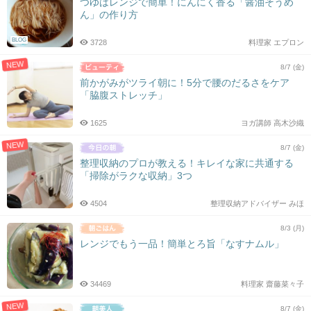
つゆはレンジで簡単！にんにく香る「醤油そうめ
ん」の作り方
BLOG
3728
料理家 エプロン
NEW
8/7 (金)
前かがみがツライ朝に！5分で腰のだるさをケア
「脇腹ストレッチ」
1625
ヨガ講師 高木沙織
NEW
8/7 (金)
整理収納のプロが教える！キレイな家に共通する
「掃除がラクな収納」3つ
4504
整理収納アドバイザー みほ
8/3 (月)
レンジでもう一品！簡単とろ旨「なすナムル」
34469
料理家 齋藤菜々子
NEW
8/7 (金)