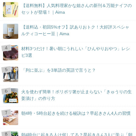
【送料無料】人気料理家かな姐さんの新刊＆万能ナイフの
セットが登場！｜Aima
【送料込・初回5%オフ】訳ありおトク！大好評スペシャ
ルティコーヒー豆｜Aima
材料3つだけ！暑い朝にうれしい「ひんやりおやつ」レシ
ピ3選
「列に並ぶ」を3単語の英語で言うと？
火を使わず簡単！ポリポリ箸が止まらない「きゅうりの生
姜漬け」の作り方
BLOG
朝4時・5時台起きを続ける秘訣は？早起きさん4人の習慣
朝4時台に起きる人は何してる？早起きさん3人に学ぶ「朝