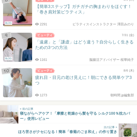
【簡単3ステップ】ガチガチの胸まわりをほぐす！
「巻き肩対策ピラティス」
BLOG
2291
ピラティスインストラクター 澤田みのり
7/31 (金)
「遠慮」と「謙虚」はどう違う？自分らしく生きる
ための3つの方法
BLOG
1161
脳腸活アドバイザー 桜華純子
8/6 (木)
疲れ目・目元の老け見えに！朝にできる簡単ケア3
つ
1273
朝時間.jp編集部
« 前の記事
寝ながらヘアケア！「摩擦と乾燥から髪を守る シルク100％枕カバ
ー」使用レビュー
次の記事 »
ほろ苦さがクセになる！簡単「春菊のごま和え」の作り置き