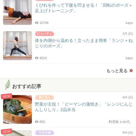
くびれを作って下腹を凹ませる！「回転のポーズ＋
足上げトレーニング」
10746
kayo
2/5 (日)
体を内側から温める！立ったまま簡単「ランジ＋ね
じりのポーズ」
4614
kayo
もっと見る
おすすめ記事
NEW
8/9 (日)
野菜が主役！「ピーマンの蒲焼き」「レンジにんじ
んしりしり」2品弁当
892
料理家 かめ代。
NEW
8/9 (日)