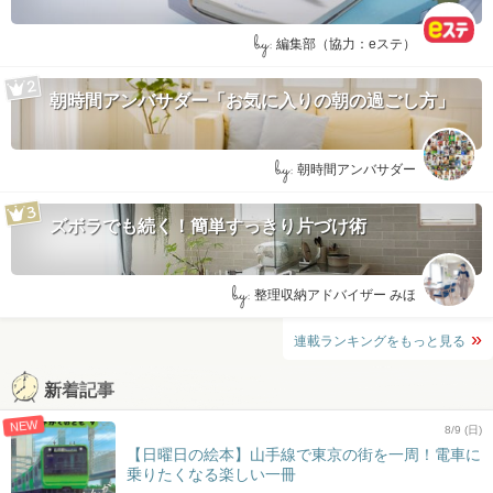
by:
編集部（協力：eステ）
朝時間アンバサダー「お気に入りの朝の過ごし方」
by:
朝時間アンバサダー
ズボラでも続く！簡単すっきり片づけ術
by:
整理収納アドバイザー みほ
連載ランキングをもっと見る
新着記事
NEW
8/9 (日)
【日曜日の絵本】山手線で東京の街を一周！電車に
乗りたくなる楽しい一冊