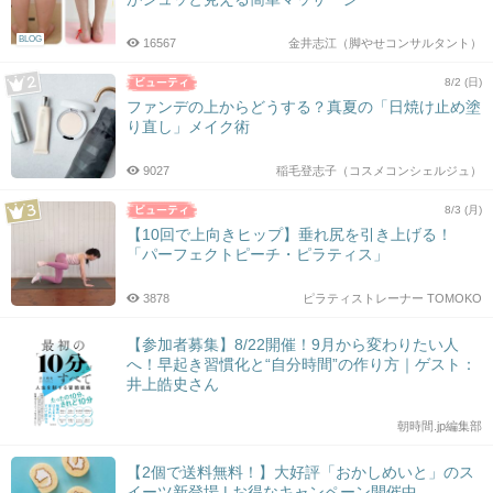
BLOG
16567
金井志江（脚やせコンサルタント）
8/2 (日)
ファンデの上からどうする？真夏の「日焼け止め塗
り直し」メイク術
9027
稲毛登志子（コスメコンシェルジュ）
8/3 (月)
【10回で上向きヒップ】垂れ尻を引き上げる！
「パーフェクトピーチ・ピラティス」
3878
ピラティストレーナー TOMOKO
【参加者募集】8/22開催！9月から変わりたい人
へ！早起き習慣化と“自分時間”の作り方｜ゲスト：
井上皓史さん
朝時間.jp編集部
【2個で送料無料！】大好評「おかしめいと」のス
イーツ新登場 | お得なキャンペーン開催中