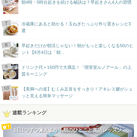
朝4時・5時台起きを続ける秘訣は？早起きさん4人の習慣
冷蔵庫にあると助かる！玉ねぎたっぷり作り置きレシピ3
選
早起きだけが朝活じゃない！朝がもっと楽しくなる50のヒ
ント【8月4日は「朝...
ドリンク代＋150円で大満足！「喫茶室ルノアール」の上
質モーニング
【美脚への道】むくみ足首をすっきり！アキレス腱がシュ
ッと見える簡単マッサージ
BLOG
連載ランキング
1日1つずつ覚えよう！朝のひとこと英語レッスン