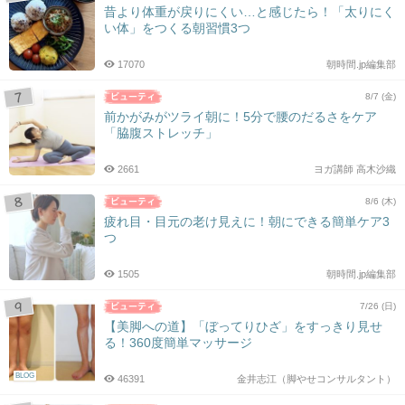
昔より体重が戻りにくい…と感じたら！「太りにく
い体」をつくる朝習慣3つ
17070
朝時間.jp編集部
8/7 (金)
前かがみがツライ朝に！5分で腰のだるさをケア
「脇腹ストレッチ」
2661
ヨガ講師 高木沙織
8/6 (木)
疲れ目・目元の老け見えに！朝にできる簡単ケア3
つ
1505
朝時間.jp編集部
7/26 (日)
【美脚への道】「ぼってりひざ」をすっきり見せ
る！360度簡単マッサージ
BLOG
46391
金井志江（脚やせコンサルタント）