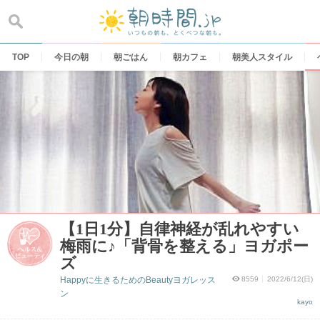
Skip
to
content
TOP
今日の朝
朝ごはん
朝カフェ
朝美人スタイル
【1日1分】自律神経が乱れやすい
梅雨に♪「背骨を整える」ヨガポー
ズ
Happyに生きるためのBeautyヨガレッス
8559
2022/6/12(日)
ン
kayo