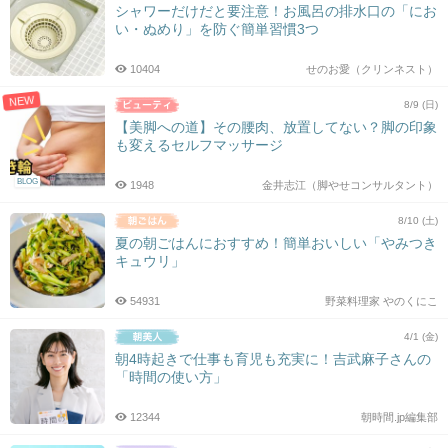
シャワーだけだと要注意！お風呂の排水口の「にお
い・ぬめり」を防ぐ簡単習慣3つ
10404
せのお愛（クリンネスト）
NEW
8/9 (日)
【美脚への道】その腰肉、放置してない？脚の印象
も変えるセルフマッサージ
BLOG
1948
金井志江（脚やせコンサルタント）
8/10 (土)
夏の朝ごはんにおすすめ！簡単おいしい「やみつき
キュウリ」
54931
野菜料理家 やのくにこ
4/1 (金)
朝4時起きで仕事も育児も充実に！吉武麻子さんの
「時間の使い方」
12344
朝時間.jp編集部