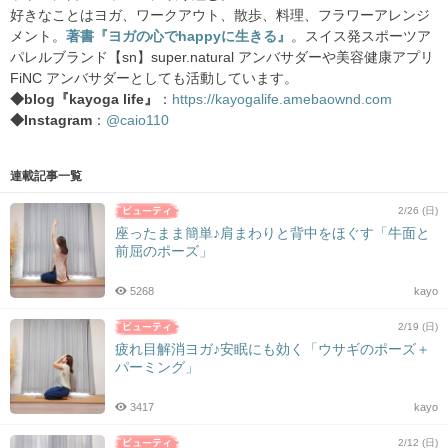
好きなことはヨガ、ワークアウト、散歩、料理、フラワーアレンジ
メント。
著書『ヨガの心でhappyに生きる』
。スイス発スポーツア
パレルブランド【sn】super.natural アンバサダーや美容健康アプリ
FiNC アンバサダーとしても活動しています。
◆blog『kayoga life』
：
https://kayogalife.amebaownd.com
◆Instagram
：
@caio110
連載記事一覧
2/26 (日)
座ったまま簡単♪肩まわりと背中をほぐす「牛面と
前屈のポーズ」
5268
kayo
2/19 (日)
疲れ目解消ヨガ♪安眠にも効く「ウサギのポーズ＋
パーミング」
3417
kayo
2/12 (日)