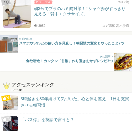
7/31 (金)
朝3分でブラのハミ肉対策！Tシャツ姿がすっきり
見える「背中エクササイズ」
3952
ヨガ講師 高木沙織
« 前の記事
スマホやSNSとの使い方を見直し！朝習慣の変化とやったこと7つ
次の記事 »
食欲増進！カンタン「甘酢」作り置きおかずレシピ3つ
アクセスランキング
8/2
〜
8/8
5時起きを30年続けて気づいた。心と体を整え、1日を充実
させる朝習慣
「バス停」を英語で言うと？