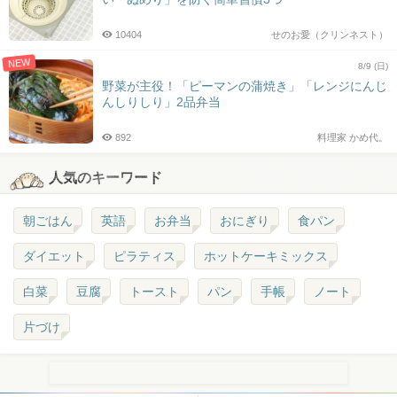
10404
せのお愛（クリンネスト）
NEW
8/9 (日)
野菜が主役！「ピーマンの蒲焼き」「レンジにんじ
んしりしり」2品弁当
892
料理家 かめ代。
人気のキーワード
朝ごはん
英語
お弁当
おにぎり
食パン
ダイエット
ピラティス
ホットケーキミックス
白菜
豆腐
トースト
パン
手帳
ノート
片づけ