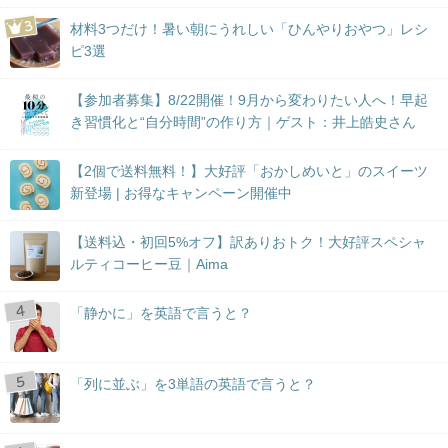
材料3つだけ！暑い朝にうれしい「ひんやりおやつ」レシ
ピ3選
【参加者募集】8/22開催！9月から変わりたい人へ！早起
き習慣化と“自分時間”の作り方｜ゲスト：井上皓史さん
【2個で送料無料！】大好評「おかしめいと」のスイーツ
新登場 | お得なキャンペーン開催中
【送料込・初回5%オフ】訳ありおトク！大好評スペシャ
ルティコーヒー豆｜Aima
「静かに」を英語で言うと？
「列に並ぶ」を3単語の英語で言うと？