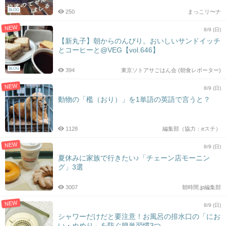
BLOG
250
まっこリ〜ナ
NEW
8/9 (日)
【新丸子】朝からのんびり。おいしいサンドイッチ
とコーヒーと@VEG【vol.646】
BLOG
394
東京ソトアサごはん会 (朝食レポーター)
NEW
8/9 (日)
動物の「檻（おり）」を1単語の英語で言うと？
1128
編集部（協力：eステ）
NEW
8/9 (日)
夏休みに家族で行きたい♪「チェーン店モーニン
グ」3選
3007
朝時間.jp編集部
NEW
8/9 (日)
シャワーだけだと要注意！お風呂の排水口の「にお
い・ぬめり」を防ぐ簡単習慣3つ