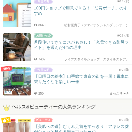
9/14 (木)
100円ショップで用意できる！「防災ポーチ」のす
すめ
8640
稲村優貴子（ファイナンシャルプランナー）
9/27 (月)
普段使いできてコスパも良し！「充電できる防災ラ
イト」を選んだ4つの理由
7437
ライフスタイルショップ「スタイルストア」
NEW
8/9 (日)
【日曜日の絵本】山手線で東京の街を一周！電車に
乗りたくなる楽しい一冊
BLOG
250
まっこリ〜ナ
ヘルス&ビューティーの人気ランキング
8/2 (日)
【美脚への道】むくみ足首をすっきり！アキレス腱
がシュッと見える簡単マッサージ