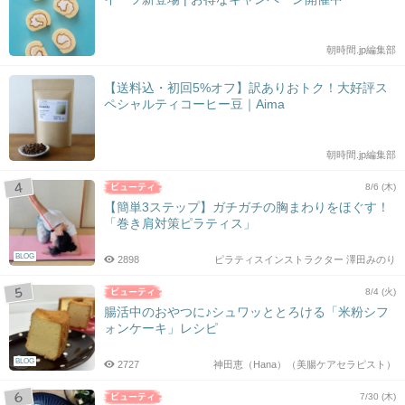
朝時間.jp編集部
【送料込・初回5%オフ】訳ありおトク！大好評ス
ペシャルティコーヒー豆｜Aima
朝時間.jp編集部
8/6 (木)
【簡単3ステップ】ガチガチの胸まわりをほぐす！
「巻き肩対策ピラティス」
BLOG
2898
ピラティスインストラクター 澤田みのり
8/4 (火)
腸活中のおやつに♪シュワッととろける「米粉シフ
ォンケーキ」レシピ
BLOG
2727
神田恵（Hana）（美腸ケアセラピスト）
7/30 (木)