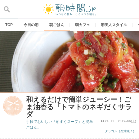
Skip
to
content
TOP
今日の朝
朝ごはん
朝カフェ
朝美人スタイル
和えるだけで簡単ジューシー！ご
ま油香る「トマトのネギだくサラ
ダ」
手軽でおいしい「朝すぐスープ」と簡単
21611
2019/4/6(土)
ごはん。
タラゴン（奥津純子）