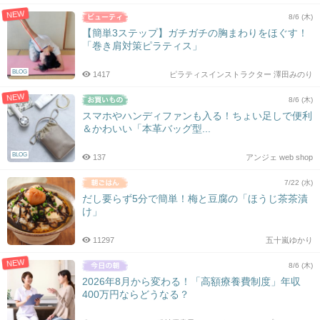
NEW
8/6 (木)
【簡単3ステップ】ガチガチの胸まわりをほぐす！
「巻き肩対策ピラティス」
BLOG
1417
ピラティスインストラクター 澤田みのり
NEW
8/6 (木)
スマホやハンディファンも入る！ちょい足しで便利
＆かわいい「本革バッグ型...
BLOG
137
アンジェ web shop
7/22 (水)
だし要らず5分で簡単！梅と豆腐の「ほうじ茶茶漬
け」
11297
五十嵐ゆかり
NEW
8/6 (木)
2026年8月から変わる！「高額療養費制度」年収
400万円ならどうなる？