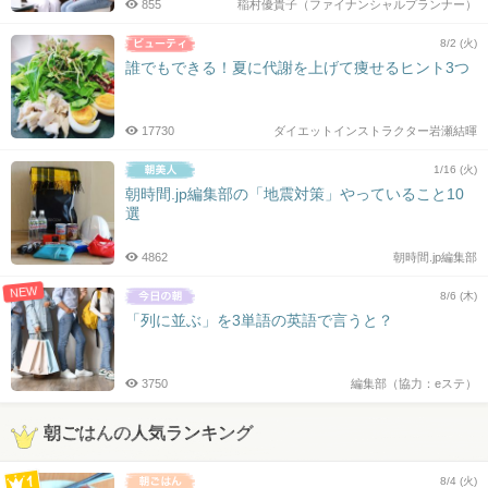
855
稲村優貴子（ファイナンシャルプランナー）
8/2 (火)
誰でもできる！夏に代謝を上げて痩せるヒント3つ
17730
ダイエットインストラクター岩瀬結暉
1/16 (火)
朝時間.jp編集部の「地震対策」やっていること10
選
4862
朝時間.jp編集部
NEW
8/6 (木)
「列に並ぶ」を3単語の英語で言うと？
3750
編集部（協力：eステ）
朝ごはんの人気ランキング
8/4 (火)