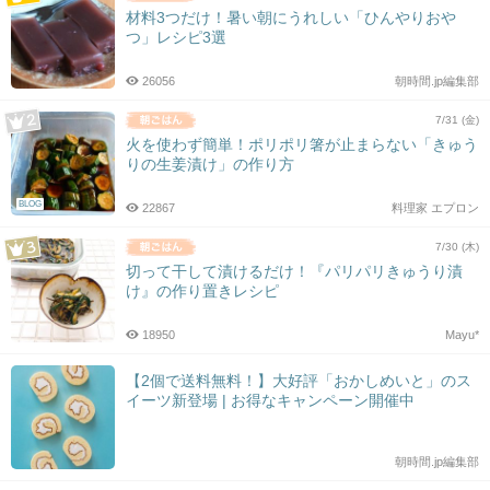
材料3つだけ！暑い朝にうれしい「ひんやりおや
つ」レシピ3選
26056
朝時間.jp編集部
7/31 (金)
火を使わず簡単！ポリポリ箸が止まらない「きゅう
りの生姜漬け」の作り方
BLOG
22867
料理家 エプロン
7/30 (木)
切って干して漬けるだけ！『パリパリきゅうり漬
け』の作り置きレシピ
18950
Mayu*
【2個で送料無料！】大好評「おかしめいと」のス
イーツ新登場 | お得なキャンペーン開催中
朝時間.jp編集部