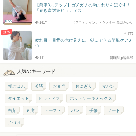
【簡単3ステップ】ガチガチの胸まわりをほぐす！
「巻き肩対策ピラティス」
BLOG
1417
ピラティスインストラクター 澤田みのり
NEW
8/6 (木)
疲れ目・目元の老け見えに！朝にできる簡単ケア3
つ
141
朝時間.jp編集部
人気のキーワード
朝ごはん
英語
お弁当
おにぎり
食パン
ダイエット
ピラティス
ホットケーキミックス
白菜
豆腐
トースト
パン
手帳
ノート
片づけ