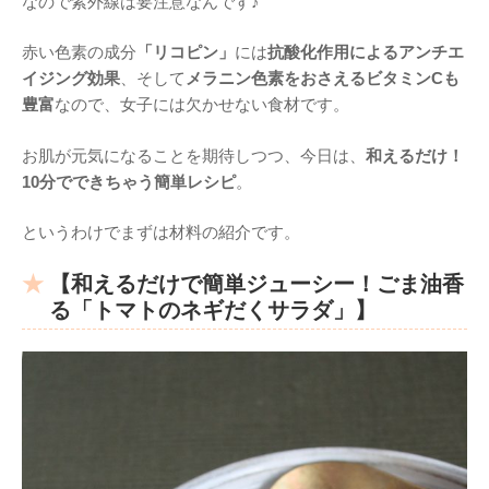
なので紫外線は要注意なんです♪
赤い色素の成分
「リコピン」
には
抗酸化作用によるアンチエ
イジング効果
、そして
メラニン色素をおさえるビタミンCも
豊富
なので、女子には欠かせない食材です。
お肌が元気になることを期待しつつ、今日は、
和えるだけ！
10分でできちゃう簡単レシピ
。
というわけでまずは材料の紹介です。
【和えるだけで簡単ジューシー！ごま油香
る「トマトのネギだくサラダ」】