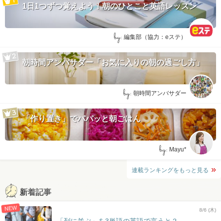
1日1つずつ覚えよう！朝のひとこと英語レッスン
by:
編集部（協力：eステ）
朝時間アンバサダー「お気に入りの朝の過ごし方」
by:
朝時間アンバサダー
「作り置き」でパパッと朝ごはん
by:
Mayu*
連載ランキングをもっと見る
新着記事
NEW
8/6 (木)
「列に並ぶ」を3単語の英語で言うと？