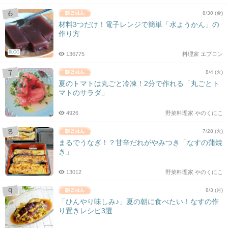
8/30 (金)
材料3つだけ！電子レンジで簡単「水ようかん」の
作り方
BLOG
136775
料理家 エプロン
8/4 (火)
夏のトマトは丸ごと冷凍！2分で作れる「丸ごとト
マトのサラダ」
4926
野菜料理家 やのくにこ
7/28 (火)
まるでうなぎ！？甘辛だれがやみつき「なすの蒲焼
き」
13012
野菜料理家 やのくにこ
8/3 (月)
「ひんやり味しみ♪」夏の朝に食べたい！なすの作
り置きレシピ3選