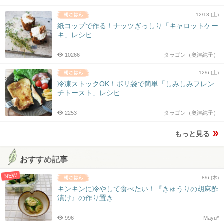
12/13 (土)
紙コップで作る！ナッツぎっしり「キャロットケー
キ」レシピ
10266
タラゴン（奥津純子）
12/6 (土)
冷凍ストックOK！ポリ袋で簡単「しみしみフレン
チトースト」レシピ
2253
タラゴン（奥津純子）
もっと見る
おすすめ記事
NEW
8/6 (木)
キンキンに冷やして食べたい！『きゅうりの胡麻酢
漬け』の作り置き
996
Mayu*