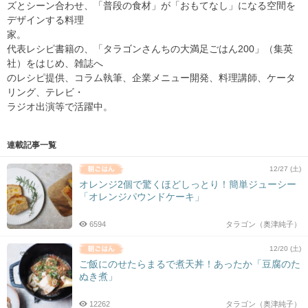
ズとシーン合わせ、「普段の食材」が「おもてなし」になる空間を
デザインする料理
家。
代表レシピ書籍の、「タラゴンさんちの大満足ごはん200」（集英
社）をはじめ、雑誌へ
のレシピ提供、コラム執筆、企業メニュー開発、料理講師、ケータ
リング、テレビ・
ラジオ出演等で活躍中。
連載記事一覧
12/27 (土)
オレンジ2個で驚くほどしっとり！簡単ジューシー
「オレンジパウンドケーキ」
6594
タラゴン（奥津純子）
12/20 (土)
ご飯にのせたらまるで煮天丼！あったか「豆腐のた
ぬき煮」
12262
タラゴン（奥津純子）