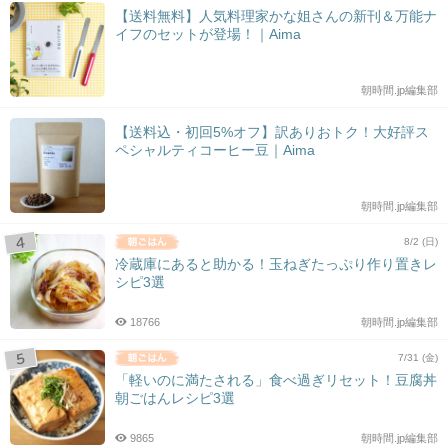
【送料無料】人気料理家かな姐さんの新刊＆万能ナ
イフのセットが登場！｜Aima
朝時間.jp編集部
【送料込・初回5%オフ】訳ありおトク！大好評ス
ペシャルティコーヒー豆｜Aima
朝時間.jp編集部
8/2 (日)
冷蔵庫にあると助かる！玉ねぎたっぷり作り置きレ
シピ3選
18766
朝時間.jp編集部
7/31 (金)
「軽いのに満たされる」食べ過ぎリセット！豆腐丼
朝ごはんレシピ3選
9865
朝時間.jp編集部