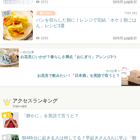
3371
朝時間.jp編集部
7/30 (木)
パンを切らした朝に！レンジで完結「ホケミ朝ごは
ん」レシピ3選
3293
朝時間.jp編集部
« 前の記事
お花見にいかが？春らしさ満点「おにぎり」アレンジ3つ
次の記事 »
お花見で飲みたい！「日本酒」を英語で言うと？
アクセスランキング
7/30
〜
8/5
「静かに」を英語で言うと？
朝4時台に起きる人は何してる？早起きさん3人に学ぶ「朝