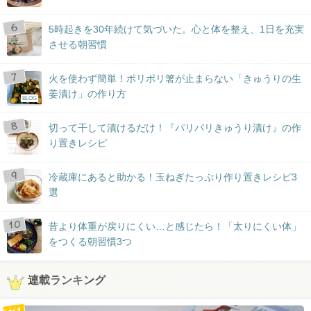
5時起きを30年続けて気づいた。心と体を整え、1日を充実
させる朝習慣
火を使わず簡単！ポリポリ箸が止まらない「きゅうりの生
姜漬け」の作り方
BLOG
切って干して漬けるだけ！『パリパリきゅうり漬け』の作
り置きレシピ
冷蔵庫にあると助かる！玉ねぎたっぷり作り置きレシピ3
選
昔より体重が戻りにくい…と感じたら！「太りにくい体」
をつくる朝習慣3つ
連載ランキング