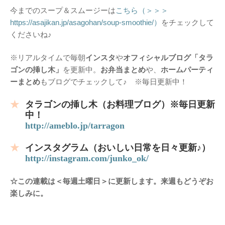
今までのスープ＆スムージーは
こちら（＞＞＞
https://asajikan.jp/asagohan/soup-smoothie/）
をチェックして
くださいね♪
※リアルタイムで毎朝
インスタ
や
オフィシャルブログ「タラ
ゴンの挿し木」
を更新中。
お弁当まとめ
や、
ホームパーティ
ーまとめ
もブログでチェックして♪ ※毎日更新中！
タラゴンの挿し木（お料理ブログ）※毎日更新
中！
http://ameblo.jp/tarragon
インスタグラム（おいしい日常を日々更新♪）
http://instagram.com/junko_ok/
☆この連載は＜毎週土曜日＞に更新します。来週もどうぞお
楽しみに。