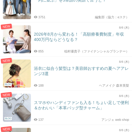
3751
編集部（協力：eステ）
NEW
8/6 (木)
2026年8月から変わる！「高額療養費制度」年収
400万円ならどうなる？
855
稲村優貴子（ファイナンシャルプランナー）
NEW
8/6 (木)
浴衣に似合う髪型は？美容師おすすめの夏ヘアアレ
ンジ3選
BLOG
188
ヘアメイク 森本英梨
NEW
8/6 (木)
スマホやハンディファンも入る！ちょい足しで便利
＆かわいい「本革バッグ型チャーム」
BLOG
137
アンジェ web shop
NEW
8/6 (木)