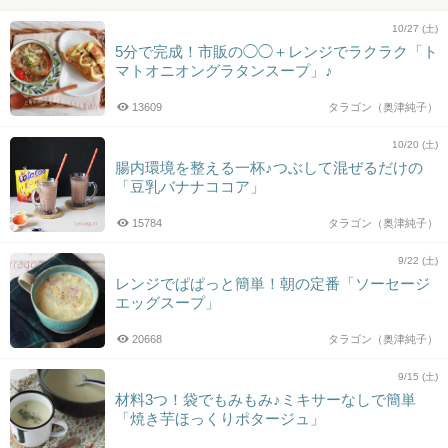
10/27 (土)
5分で完成！市販の◯◯＋レンジでラクラク「ト
マトオニオングラタンスープ」♪
13609
タラゴン（奥津純子）
10/20 (土)
腸内環境を整える一杯♪つぶして混ぜるだけの
「豆乳バナナココア」
15784
タラゴン（奥津純子）
9/22 (土)
レンジでぱぱっと簡単！朝の定番「ソーセージ
エッグスープ」
20668
タラゴン（奥津純子）
9/15 (土)
材料3つ！袋でもみもみ♪ミキサーなしで簡単
「焼き芋ほっくりポタージュ」