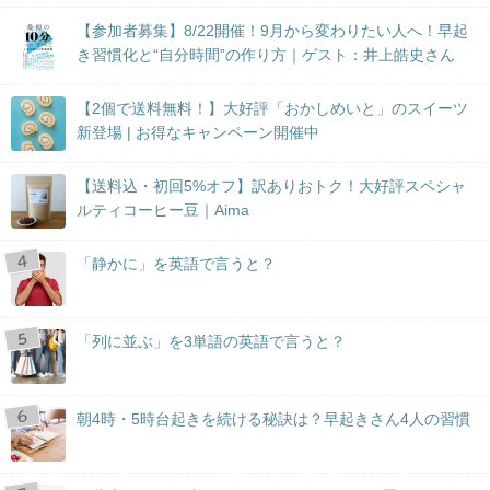
【参加者募集】8/22開催！9月から変わりたい人へ！早起
き習慣化と“自分時間”の作り方｜ゲスト：井上皓史さん
【2個で送料無料！】大好評「おかしめいと」のスイーツ
新登場 | お得なキャンペーン開催中
【送料込・初回5%オフ】訳ありおトク！大好評スペシャ
ルティコーヒー豆｜Aima
「静かに」を英語で言うと？
「列に並ぶ」を3単語の英語で言うと？
朝4時・5時台起きを続ける秘訣は？早起きさん4人の習慣