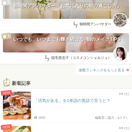
朝時間アンバサダー「お気に入りの朝の過ごし方」
by:
朝時間アンバサダー
いつでも、いつまでも輝き続ける♪朝のメイクTIPS
by:
稲毛登志子（コスメコンシェルジュ）
連載ランキングをもっと見る
新着記事
NEW
8/8 (土)
「活気がある」を1単語の英語で言うと？
1642
編集部（協力：eステ）
NEW
8/8 (土)