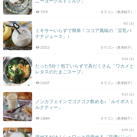
ニーヨーグルトミルク」
7379
タラゴン（奥津純子）
6/2 (土)
ミキサーいらずで簡単！ココア風味の「豆乳バ
ナナジュース」♪
22212
タラゴン（奥津純子）
5/19 (土)
たった5分！包丁いらずで具だくさん「ワカメと
レタスのたまごスープ」
21037
タラゴン（奥津純子）
5/12 (土)
ノンカフェインでゴクゴク飲める♪「ルイボスミ
ルクティー」
13694
タラゴン（奥津純子）
4/28 (土)
混ぜるだけ！シュワッと目覚める「甘酒ジンジ