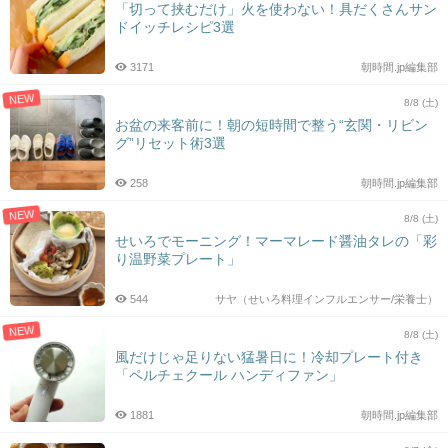
「切って挟むだけ」火を使わない！具だくさんサン
ドイッチレシピ3選
3171
朝時間.jp編集部
NEW
8/8 (土)
お盆の来客前に！朝の短時間で整う“玄関・リビン
グ”リセット術3選
258
朝時間.jp編集部
NEW
8/8 (土)
せいろでモーニング！マーマレード醤油タレの「彩
り温野菜プレート」
544
サヤ（せいろ料理インフルエンサー/栄養士）
NEW
8/8 (土)
風だけじゃ足りない猛暑日に！冷却プレート付き
「ペルチェクール ハンディファン」
1881
朝時間.jp編集部