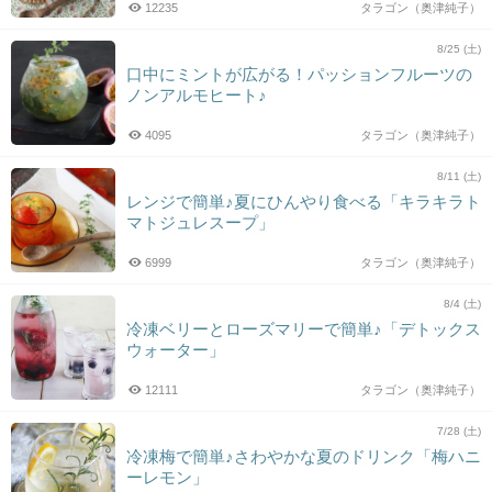
12235
タラゴン（奥津純子）
8/25 (土)
口中にミントが広がる！パッションフルーツの
ノンアルモヒート♪
4095
タラゴン（奥津純子）
8/11 (土)
レンジで簡単♪夏にひんやり食べる「キラキラト
マトジュレスープ」
6999
タラゴン（奥津純子）
8/4 (土)
冷凍ベリーとローズマリーで簡単♪「デトックス
ウォーター」
12111
タラゴン（奥津純子）
7/28 (土)
冷凍梅で簡単♪さわやかな夏のドリンク「梅ハニ
ーレモン」