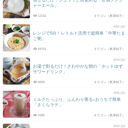
ャーエール」
12152
タラゴン（奥津純子）
4/21 (土)
レンジで5分！レトルト活用で超簡単「中華たま
ご粥」
44751
タラゴン（奥津純子）
4/14 (土)
お湯で割るだけ！さわやかな朝の「ホットゆず
サワードリンク」
4899
タラゴン（奥津純子）
3/31 (土)
ミルクたっぷり、ふんわり香る♪おうちで簡単
「さくらラテ」
3485
タラゴン（奥津純子）
3/24 (土)