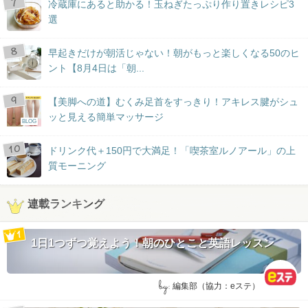
冷蔵庫にあると助かる！玉ねぎたっぷり作り置きレシピ3
選
早起きだけが朝活じゃない！朝がもっと楽しくなる50のヒ
ント【8月4日は「朝...
【美脚への道】むくみ足首をすっきり！アキレス腱がシュ
ッと見える簡単マッサージ
BLOG
ドリンク代＋150円で大満足！「喫茶室ルノアール」の上
質モーニング
連載ランキング
1日1つずつ覚えよう！朝のひとこと英語レッスン
by:
編集部（協力：eステ）