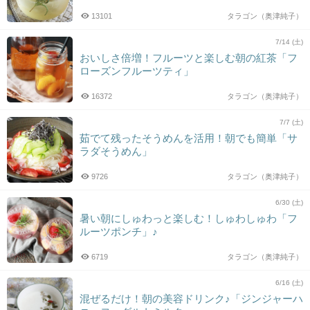
13101
タラゴン（奥津純子）
7/14 (土)
おいしさ倍増！フルーツと楽しむ朝の紅茶「フ
ローズンフルーツティ」
16372
タラゴン（奥津純子）
7/7 (土)
茹でて残ったそうめんを活用！朝でも簡単「サ
ラダそうめん」
9726
タラゴン（奥津純子）
6/30 (土)
暑い朝にしゅわっと楽しむ！しゅわしゅわ「フ
ルーツポンチ」♪
6719
タラゴン（奥津純子）
6/16 (土)
混ぜるだけ！朝の美容ドリンク♪「ジンジャーハ