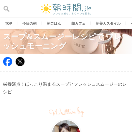
Skip
to
content
TOP
今日の朝
朝ごはん
朝カフェ
朝美人スタイル
スープ&スムージーレシピで フレ
ッシュモーニング
栄養満点！ほっこり温まるスープとフレッシュスムージーのレ
シピ
Written by