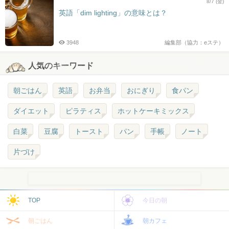
8/7 (金)
英語「dim lighting」の意味とは？
3948
編集部（協力：eステ）
人気のキーワード
朝ごはん
英語
お弁当
おにぎり
食パン
ダイエット
ピラティス
ホットケーキミックス
白菜
豆腐
トースト
パン
手帳
ノート
片づけ
TOP
今日の朝
朝ごはん
朝カフェ