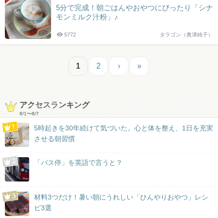
5分で完成！朝ごはんやおやつにぴったり「シナ
モンミルク汁粉」♪
5772
タラゴン（奥津純子）
1
2
›
»
アクセスランキング
8/1
〜
8/7
5時起きを30年続けて気づいた。心と体を整え、1日を充実
させる朝習慣
「バス停」を英語で言うと？
材料3つだけ！暑い朝にうれしい「ひんやりおやつ」レシ
ピ3選