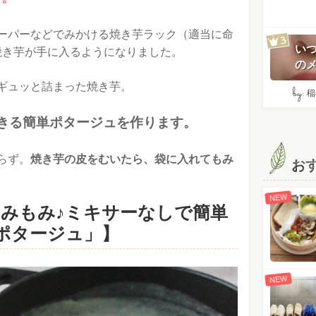
ーパーなどでみかける焼き芋ラック（適当に命
い
焼き芋が手に入るようになりました。
のメ
ギュッと詰まった焼き芋。
by:
稲
きる簡単ポタージュを作ります。
らず。
焼き芋の皮をむいたら、袋に入れてもみ
お
。
NEW
もみもみ♪ミキサーなしで簡単
ポタージュ」】
NEW