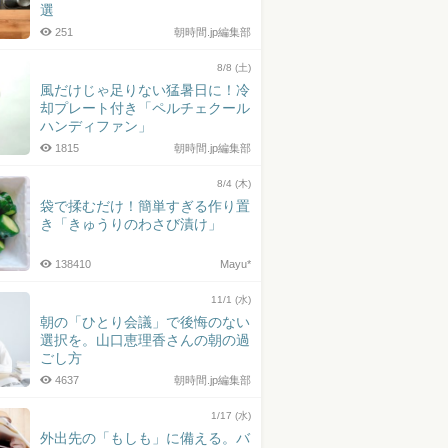
選
251
朝時間.jp編集部
8/8 (土)
風だけじゃ足りない猛暑日に！冷
却プレート付き「ペルチェクール
ハンディファン」
1815
朝時間.jp編集部
8/4 (木)
袋で揉むだけ！簡単すぎる作り置
き「きゅうりのわさび漬け」
138410
Mayu*
11/1 (水)
朝の「ひとり会議」で後悔のない
選択を。山口恵理香さんの朝の過
ごし方
4637
朝時間.jp編集部
1/17 (水)
外出先の「もしも」に備える。バ