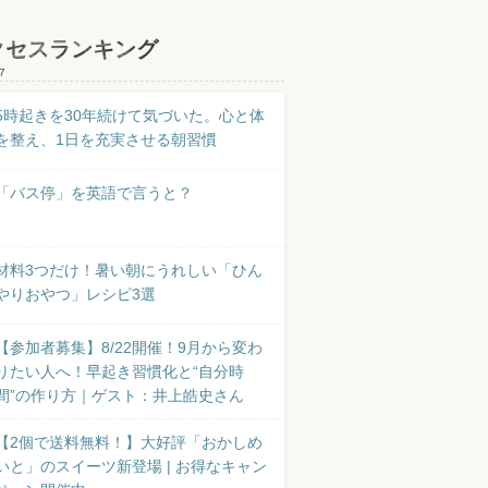
クセスランキング
7
5時起きを30年続けて気づいた。心と体
を整え、1日を充実させる朝習慣
「バス停」を英語で言うと？
材料3つだけ！暑い朝にうれしい「ひん
やりおやつ」レシピ3選
【参加者募集】8/22開催！9月から変わ
りたい人へ！早起き習慣化と“自分時
間”の作り方｜ゲスト：井上皓史さん
【2個で送料無料！】大好評「おかしめ
いと」のスイーツ新登場 | お得なキャン