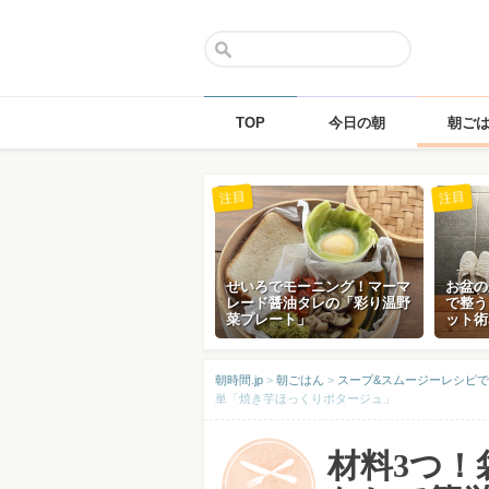
TOP
今日の朝
朝ご
Skip
注目
注目
to
content
せいろでモーニング！マーマ
お盆の
レード醤油タレの「彩り温野
で整う
菜プレート」
ット術
朝時間.jp
>
朝ごはん
>
スープ&スムージーレシピで
単「焼き芋ほっくりポタージュ」
材料3つ！