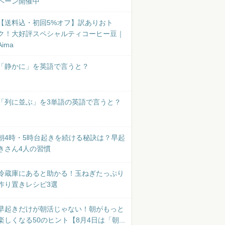
ペーン開催中
【送料込・初回5%オフ】訳ありおト
ク！大好評スペシャルティコーヒー豆｜
Aima
「静かに」を英語で言うと？
「列に並ぶ」を3単語の英語で言うと？
朝4時・5時台起きを続ける秘訣は？早起
きさん4人の習慣
冷蔵庫にあると助かる！玉ねぎたっぷり
作り置きレシピ3選
早起きだけが朝活じゃない！朝がもっと
楽しくなる50のヒント【8月4日は「朝...