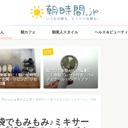
はん
朝カフェ
朝美人スタイル
ヘルス＆ビューティ
注目
風だけじゃ足りない猛暑日
来客前に！朝の短時間
に！冷却プレート付き「ペル
“玄関・リビング”リセ
チェクール ハンディファ
3選
ン」
 フレッシュモーニング
>
材料3つ！袋でもみもみ♪ミキサーなしで簡
袋でもみもみ♪ミキサー