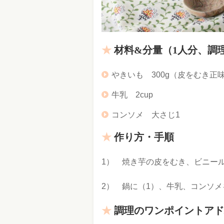
材料&分量（
1人分、
調
やきいも 300g（皮をむき正
牛乳 2cup
コンソメ 大さじ1
作り方・手順
1） 焼き芋の皮をむき、ビニー
2） 鍋に（1）、牛乳、コンソ
調理のワンポイントアド