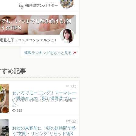
by:
朝時間アンバサダー
つでも、いつまでも輝き続ける♪朝
イクTIPS
毛登志子（コスメコンシェルジュ）
連載ランキングをもっと見る
すすめ記事
8/8 (土)
せいろでモーニング！マーマレー
ド醤油タレの「彩り温野菜プレー
サヤ（せいろ料理インフルエンサー/栄養
ト」
士）
515
8/8 (土)
お盆の来客前に！朝の短時間で整
う“玄関・リビング”リセット術3