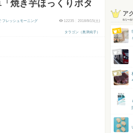
単「焼き芋ほっくりポタ
ア
8/1
〜
8/
で フレッシュモーニング
12235
2018/9/15(土)
タラゴン（奥津純子）