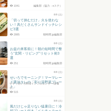
1041
編集部（協力：eステ）
8/8 (土)
「切って挟むだけ」火を使わな
い！具だくさんサンドイッチレシ
ピ3選
2885
朝時間.jp編集部
8/8 (土)
お盆の来客前に！朝の短時間で整
う“玄関・リビング”リセット術3
選
251
朝時間.jp編集部
8/8 (土)
せいろでモーニング！マーマレー
ド醤油タレの「彩り温野菜プレー
サヤ（せいろ料理インフルエンサー/栄養
ト」
士）
515
8/8 (土)
風だけじゃ足りない猛暑日に！冷
却プレート付き「ペルチェクール