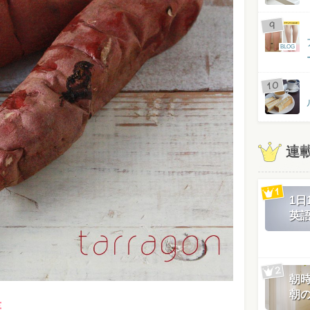
BLOG
連
1
英
朝
朝
芋。