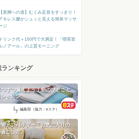
【美脚への道】むくみ足首をすっきり！
アキレス腱がシュッと見える簡単マッサ
ージ
ドリンク代＋150円で大満足！「喫茶室
ルノアール」の上質モーニング
載ランキング
日1つずつ覚えよう！朝のひとこと
語レッスン
by:
編集部（協力：eステ）
時間アンバサダー「お気に入りの
の過ごし方」