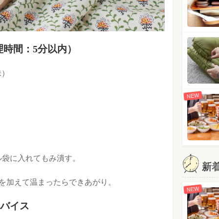
理時間：5分以内）
味）
NEW
ル袋に入れてもみ潰す。
新
メを加えて温まったらできあがり。
NEW
バイス