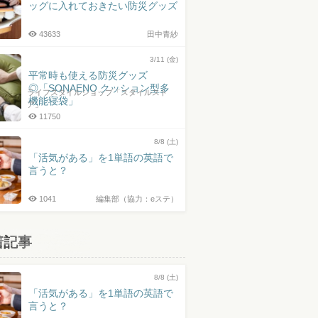
ッグに入れておきたい防災グッズ
43633
田中青紗
3/11 (金)
平常時も使える防災グッズ
◎「SONAENO クッション型多
ライフスタイルショップ「スタイルスト
機能寝袋」
ア」
11750
8/8 (土)
「活気がある」を1単語の英語で
言うと？
1041
編集部（協力：eステ）
着記事
8/8 (土)
「活気がある」を1単語の英語で
言うと？