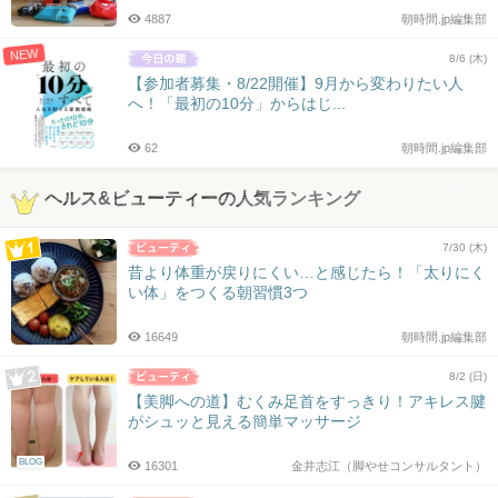
4887
朝時間.jp編集部
NEW
8/6 (木)
【参加者募集・8/22開催】9月から変わりたい人
へ！「最初の10分」からはじ...
62
朝時間.jp編集部
ヘルス&ビューティーの人気ランキング
7/30 (木)
昔より体重が戻りにくい…と感じたら！「太りにく
い体」をつくる朝習慣3つ
16649
朝時間.jp編集部
8/2 (日)
【美脚への道】むくみ足首をすっきり！アキレス腱
がシュッと見える簡単マッサージ
BLOG
16301
金井志江（脚やせコンサルタント）