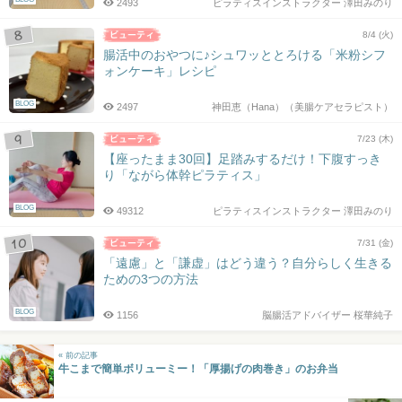
2493
ピラティスインストラクター 澤田みのり
8/4 (火)
腸活中のおやつに♪シュワッととろける「米粉シフ
ォンケーキ」レシピ
BLOG
2497
神田恵（Hana）（美腸ケアセラピスト）
7/23 (木)
【座ったまま30回】足踏みするだけ！下腹すっき
り「ながら体幹ピラティス」
BLOG
49312
ピラティスインストラクター 澤田みのり
7/31 (金)
「遠慮」と「謙虚」はどう違う？自分らしく生きる
ための3つの方法
BLOG
1156
脳腸活アドバイザー 桜華純子
« 前の記事
牛こまで簡単ボリューミー！「厚揚げの肉巻き」のお弁当