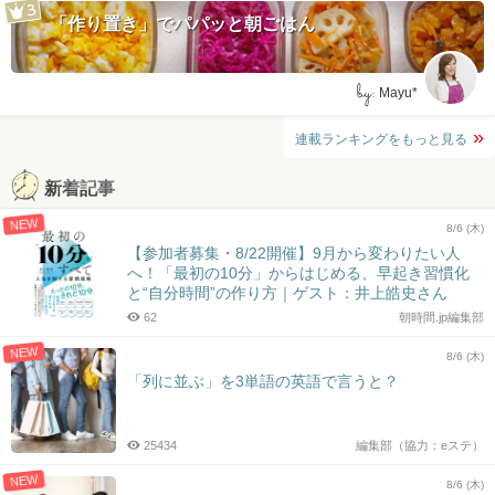
「作り置き」でパパッと朝ごはん
by:
Mayu*
連載ランキングをもっと見る
新着記事
NEW
8/6 (木)
【参加者募集・8/22開催】9月から変わりたい人
へ！「最初の10分」からはじめる、早起き習慣化
と“自分時間”の作り方｜ゲスト：井上皓史さん
62
朝時間.jp編集部
NEW
8/6 (木)
「列に並ぶ」を3単語の英語で言うと？
25434
編集部（協力：eステ）
NEW
8/6 (木)