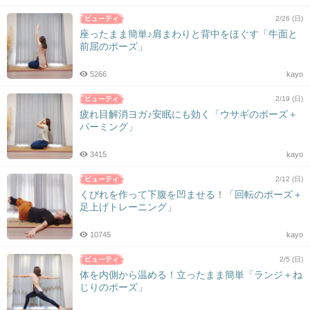
2/26 (日)
座ったまま簡単♪肩まわりと背中をほぐす「牛面と
前屈のポーズ」
5266
kayo
2/19 (日)
疲れ目解消ヨガ♪安眠にも効く「ウサギのポーズ＋
パーミング」
3415
kayo
2/12 (日)
くびれを作って下腹を凹ませる！「回転のポーズ＋
足上げトレーニング」
10745
kayo
2/5 (日)
体を内側から温める！立ったまま簡単「ランジ＋ね
じりのポーズ」