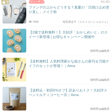
8/2 (日)
ファンデの上からどうする？真夏の「日焼け止め塗
り直し」メイク術
7999
稲毛登志子（コスメコンシェルジュ）
【2個で送料無料！】大好評「おかしめいと」のス
イーツ新登場 | お得なキャンペーン開催中
朝時間.jp編集部
【送料無料】人気料理家かな姐さんの新刊＆万能ナ
イフのセットが登場！｜Aima
朝時間.jp編集部
【送料込・初回5%オフ】訳ありおトク！大好評ス
ペシャルティコーヒー豆｜Aima
朝時間.jp編集部