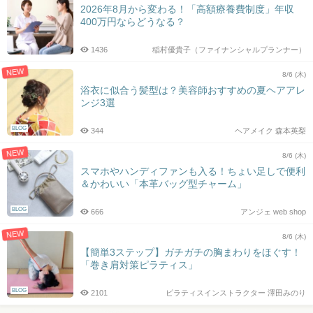
2026年8月から変わる！「高額療養費制度」年収
400万円ならどうなる？
1436
稲村優貴子（ファイナンシャルプランナー）
NEW
8/6 (木)
浴衣に似合う髪型は？美容師おすすめの夏ヘアアレ
ンジ3選
BLOG
344
ヘアメイク 森本英梨
NEW
8/6 (木)
スマホやハンディファンも入る！ちょい足しで便利
＆かわいい「本革バッグ型チャーム」
BLOG
666
アンジェ web shop
NEW
8/6 (木)
【簡単3ステップ】ガチガチの胸まわりをほぐす！
「巻き肩対策ピラティス」
BLOG
2101
ピラティスインストラクター 澤田みのり