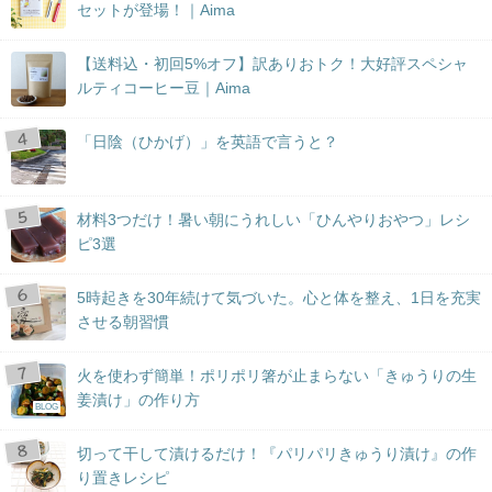
セットが登場！｜Aima
【送料込・初回5%オフ】訳ありおトク！大好評スペシャ
ルティコーヒー豆｜Aima
「日陰（ひかげ）」を英語で言うと？
材料3つだけ！暑い朝にうれしい「ひんやりおやつ」レシ
ピ3選
5時起きを30年続けて気づいた。心と体を整え、1日を充実
させる朝習慣
火を使わず簡単！ポリポリ箸が止まらない「きゅうりの生
姜漬け」の作り方
BLOG
切って干して漬けるだけ！『パリパリきゅうり漬け』の作
り置きレシピ