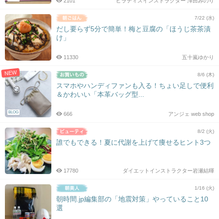
2101
ピラティスインストラクター 澤田みのり
7/22 (水)
だし要らず5分で簡単！梅と豆腐の「ほうじ茶茶漬
け」
11330
五十嵐ゆかり
NEW
8/6 (木)
スマホやハンディファンも入る！ちょい足しで便利
＆かわいい「本革バッグ型...
BLOG
666
アンジェ web shop
8/2 (火)
誰でもできる！夏に代謝を上げて痩せるヒント3つ
17780
ダイエットインストラクター岩瀬結暉
1/16 (火)
朝時間.jp編集部の「地震対策」やっていること10
選