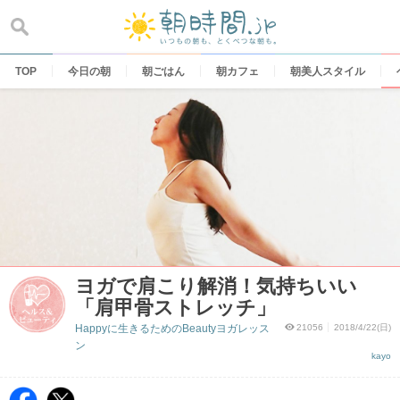
Skip
to
content
TOP
今日の朝
朝ごはん
朝カフェ
朝美人スタイル
ヨガで肩こり解消！気持ちいい
「肩甲骨ストレッチ」
Happyに生きるためのBeautyヨガレッス
21056
2018/4/22(日)
ン
kayo