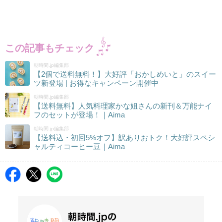
この記事もチェック
朝時間.jp編集部
【2個で送料無料！】大好評「おかしめいと」のスイー
ツ新登場 | お得なキャンペーン開催中
朝時間.jp編集部
【送料無料】人気料理家かな姐さんの新刊＆万能ナイ
フのセットが登場！｜Aima
朝時間.jp編集部
【送料込・初回5%オフ】訳ありおトク！大好評スペシ
ャルティコーヒー豆｜Aima