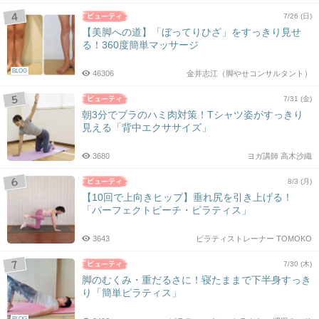
7/26 (日)
【美脚への道】「ぼってりひざ」をすっきり見せ
る！360度簡単マッサージ
BLOG
46306
金井志江（脚やせコンサルタント）
7/31 (金)
朝3分でブラのハミ肉対策！Tシャツ姿がすっきり
見える「背中エクササイズ」
3680
ヨガ講師 高木沙織
8/3 (月)
【10回で上向きヒップ】垂れ尻を引き上げる！
「パーフェクトピーチ・ピラティス」
3643
ピラティストレーナー TOMOKO
7/30 (木)
脚のむくみ・重だるさに！寝たままで下半身すっき
り「簡単ピラティス」
BLOG