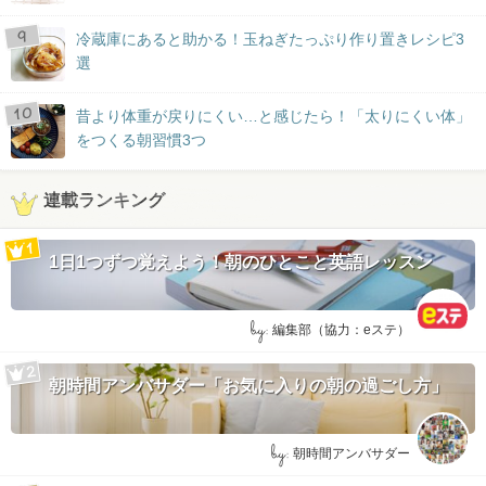
冷蔵庫にあると助かる！玉ねぎたっぷり作り置きレシピ3
選
昔より体重が戻りにくい…と感じたら！「太りにくい体」
をつくる朝習慣3つ
連載ランキング
1日1つずつ覚えよう！朝のひとこと英語レッスン
by:
編集部（協力：eステ）
朝時間アンバサダー「お気に入りの朝の過ごし方」
by:
朝時間アンバサダー