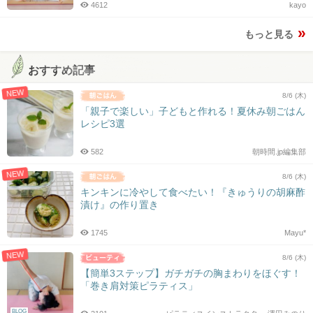
4612
kayo
もっと見る
おすすめ記事
NEW
8/6 (木)
「親子で楽しい」子どもと作れる！夏休み朝ごはん
レシピ3選
582
朝時間.jp編集部
NEW
8/6 (木)
キンキンに冷やして食べたい！『きゅうりの胡麻酢
漬け』の作り置き
1745
Mayu*
NEW
8/6 (木)
【簡単3ステップ】ガチガチの胸まわりをほぐす！
「巻き肩対策ピラティス」
BLOG