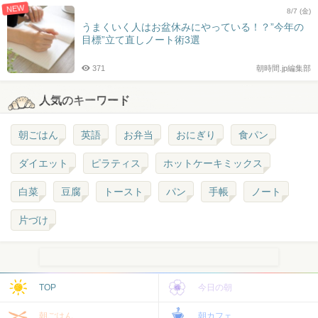
NEW
8/7 (金)
うまくいく人はお盆休みにやっている！？”今年の
目標”立て直しノート術3選
371
朝時間.jp編集部
人気のキーワード
朝ごはん
英語
お弁当
おにぎり
食パン
ダイエット
ピラティス
ホットケーキミックス
白菜
豆腐
トースト
パン
手帳
ノート
片づけ
TOP
今日の朝
朝ごはん
朝カフェ