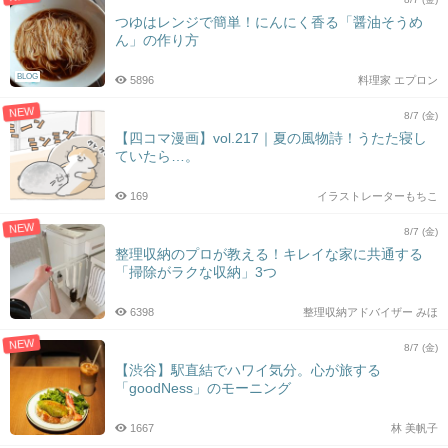
つゆはレンジで簡単！にんにく香る「醤油そうめ
ん」の作り方
BLOG
5896
料理家 エプロン
NEW
8/7 (金)
【四コマ漫画】vol.217｜夏の風物詩！うたた寝し
ていたら…。
169
イラストレーターもちこ
NEW
8/7 (金)
整理収納のプロが教える！キレイな家に共通する
「掃除がラクな収納」3つ
6398
整理収納アドバイザー みほ
NEW
8/7 (金)
【渋谷】駅直結でハワイ気分。心が旅する
「goodNess」のモーニング
1667
林 美帆子