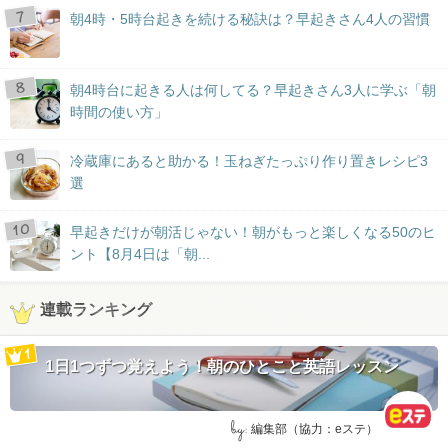
朝4時・5時台起きを続ける秘訣は？早起きさん4人の習慣
朝4時台に起きる人は何してる？早起きさん3人に学ぶ「朝
時間の使い方」
冷蔵庫にあると助かる！玉ねぎたっぷり作り置きレシピ3
選
早起きだけが朝活じゃない！朝がもっと楽しくなる50のヒ
ント【8月4日は「朝...
連載ランキング
1日1つずつ覚えよう！朝のひとこと英語レッスン
by:
編集部（協力：eステ）