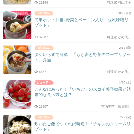
21194
料理家 村山瑛子
10/29 (日)
簡単ホット弁当♪野菜とベーコン入り「豆乳味噌リ
ゾット」
37687
料理家 かめ代。
2/12 (日)
ダシいらずで簡単！「もち麦と野菜のスープリゾッ
ト」弁当
65871
料理家 かめ代。
1/26 (木)
こんなにあった！「いちご」のスゴイ美容効果と効
果的な食べ方とは？
28807
宮内美苗（編集部）
7/22 (金)
炊いたご飯でつくれば時短！「チキンのクリームリ
ゾット」