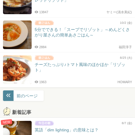
13847
ヤミー(清水美紀)
10/2 (金)
5分でできる！「スープでリゾット」～めんどくさ
がり屋さんの簡単あさごはん～
2884
福田淳子
8/25 (火)
チーズたっぷり♪トマト風味のほかほか「リゾッ
ト」
1963
HOMARY
投
前のページ
稿
ナ
新着記事
ビ
NEW
ゲ
8/7 (金)
ー
英語「dim lighting」の意味とは？