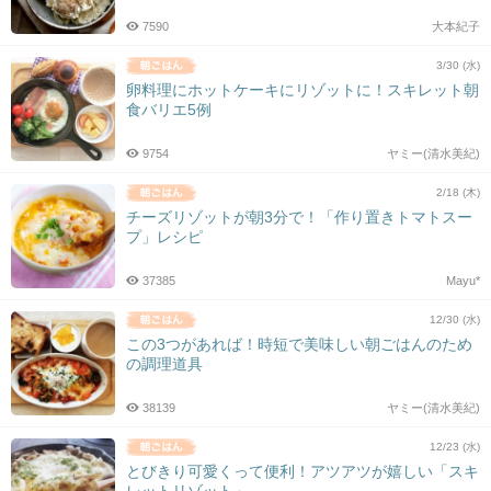
7590
大本紀子
3/30 (水)
卵料理にホットケーキにリゾットに！スキレット朝
食バリエ5例
9754
ヤミー(清水美紀)
2/18 (木)
チーズリゾットが朝3分で！「作り置きトマトスー
プ」レシピ
37385
Mayu*
12/30 (水)
この3つがあれば！時短で美味しい朝ごはんのため
の調理道具
38139
ヤミー(清水美紀)
12/23 (水)
とびきり可愛くって便利！アツアツが嬉しい「スキ
レットリゾット」