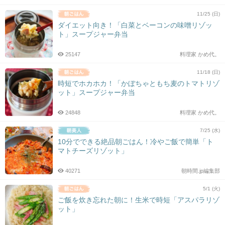
11/25 (日)
ダイエット向き！「白菜とベーコンの味噌リゾッ
ト」スープジャー弁当
25147
料理家 かめ代。
11/18 (日)
時短でホカホカ！「かぼちゃともち麦のトマトリゾ
ット」スープジャー弁当
24848
料理家 かめ代。
7/25 (水)
10分でできる絶品朝ごはん！冷やご飯で簡単「ト
マトチーズリゾット」
40271
朝時間.jp編集部
5/1 (火)
ご飯を炊き忘れた朝に！生米で時短「アスパラリゾ
ット」