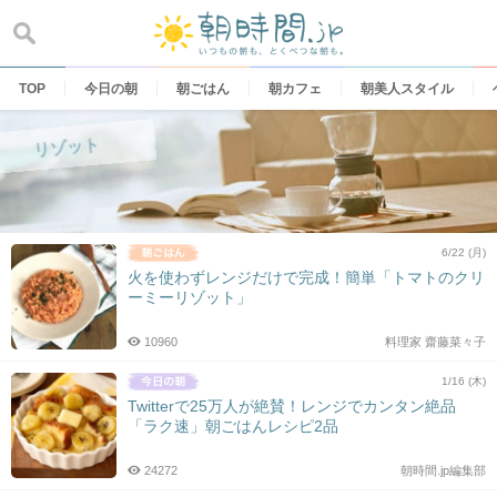
Skip
to
content
TOP
今日の朝
朝ごはん
朝カフェ
朝美人スタイル
リゾット
6/22 (月)
火を使わずレンジだけで完成！簡単「トマトのクリ
ーミーリゾット」
10960
料理家 齋藤菜々子
1/16 (木)
Twitterで25万人が絶賛！レンジでカンタン絶品
「ラク速」朝ごはんレシピ2品
24272
朝時間.jp編集部