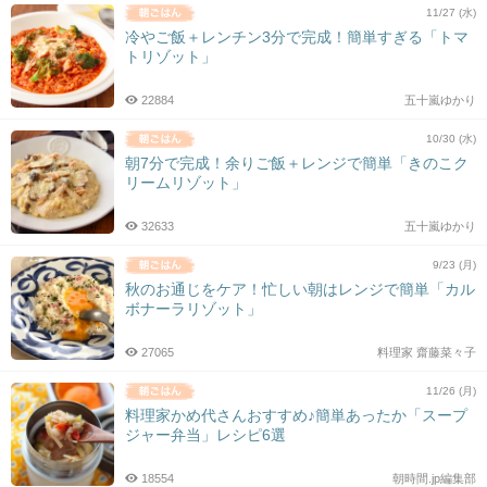
11/27 (水)
冷やご飯＋レンチン3分で完成！簡単すぎる「トマ
トリゾット」
22884
五十嵐ゆかり
10/30 (水)
朝7分で完成！余りご飯＋レンジで簡単「きのこク
リームリゾット」
32633
五十嵐ゆかり
9/23 (月)
秋のお通じをケア！忙しい朝はレンジで簡単「カル
ボナーラリゾット」
27065
料理家 齋藤菜々子
11/26 (月)
料理家かめ代さんおすすめ♪簡単あったか「スープ
ジャー弁当」レシピ6選
18554
朝時間.jp編集部