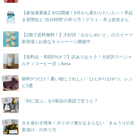
【参加者募集】8/22開催！9月から変わりたい人へ！早起
き習慣化と“自分時間”の作り方｜ゲスト：井上皓史さん
【2個で送料無料！】大好評「おかしめいと」のスイーツ
新登場 | お得なキャンペーン開催中
【送料込・初回5%オフ】訳ありおトク！大好評スペシャ
ルティコーヒー豆｜Aima
材料3つだけ！暑い朝にうれしい「ひんやりおやつ」レシ
ピ3選
「列に並ぶ」を3単語の英語で言うと？
火を使わず簡単！ポリポリ箸が止まらない「きゅうりの生
姜漬け」の作り方
BLOG