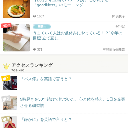
「goodNess」のモーニング
1667
林 美帆子
NEW
8/7 (金)
うまくいく人はお盆休みにやっている！？”今年の
目標”立て直し...
371
朝時間.jp編集部
アクセスランキング
7/31
〜
8/6
「バス停」を英語で言うと？
5時起きを30年続けて気づいた。心と体を整え、1日を充実
させる朝習慣
「静かに」を英語で言うと？