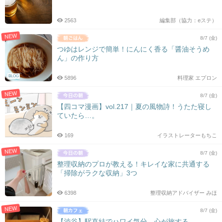
シ
ョ
2563
編集部（協力：eステ）
ン
NEW
8/7 (金)
つゆはレンジで簡単！にんにく香る「醤油そうめ
ん」の作り方
BLOG
5896
料理家 エプロン
NEW
8/7 (金)
【四コマ漫画】vol.217｜夏の風物詩！うたた寝し
ていたら…。
169
イラストレーターもちこ
NEW
8/7 (金)
整理収納のプロが教える！キレイな家に共通する
「掃除がラクな収納」3つ
6398
整理収納アドバイザー みほ
NEW
8/7 (金)
【渋谷】駅直結でハワイ気分。心が旅する