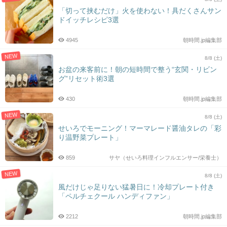
「切って挟むだけ」火を使わない！具だくさんサン
ドイッチレシピ3選
4945
朝時間.jp編集部
NEW
8/8 (土)
お盆の来客前に！朝の短時間で整う“玄関・リビン
グ”リセット術3選
430
朝時間.jp編集部
NEW
8/8 (土)
せいろでモーニング！マーマレード醤油タレの「彩
り温野菜プレート」
859
サヤ（せいろ料理インフルエンサー/栄養士）
NEW
8/8 (土)
風だけじゃ足りない猛暑日に！冷却プレート付き
「ペルチェクール ハンディファン」
2212
朝時間.jp編集部