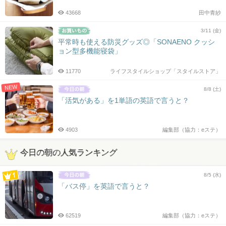
43668
田中青紗
3/11 (金)
平常時も使える防災グッズ◎「SONAENO クッシ
ョン型多機能寝袋」
11770
ライフスタイルショップ「スタイルストア」
NEW
8/8 (土)
「活気がある」を1単語の英語で言うと？
4903
編集部（協力：eステ）
今日の朝の人気ランキング
8/5 (水)
「バス停」を英語で言うと？
62519
編集部（協力：eステ）