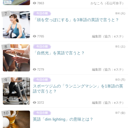
BLOG
7863
かなころ（石山可奈子）
8/4 (火)
「頭を空っぽにする」を3単語の英語で言うと？
7765
編集部（協力：eステ）
8/1 (土)
「自然光」を英語で言うと？
7279
編集部（協力：eステ）
8/3 (月)
スポーツジムの「ランニングマシン」を1単語の英
語で言うと？
3372
編集部（協力：eステ）
8/7 (金)
英語「dim lighting」の意味とは？