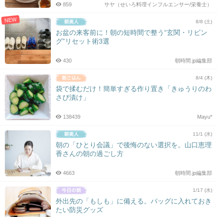
859
サヤ（せいろ料理インフルエンサー/栄養士）
NEW
8/8 (土)
お盆の来客前に！朝の短時間で整う“玄関・リビン
グ”リセット術3選
430
朝時間.jp編集部
8/4 (木)
袋で揉むだけ！簡単すぎる作り置き「きゅうりのわ
さび漬け」
138439
Mayu*
11/1 (水)
朝の「ひとり会議」で後悔のない選択を。山口恵理
香さんの朝の過ごし方
4663
朝時間.jp編集部
1/17 (水)
外出先の「もしも」に備える。バッグに入れておき
たい防災グッズ