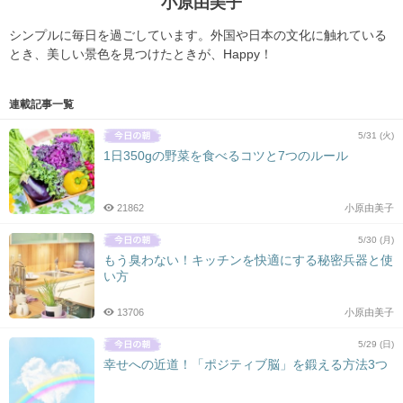
小原由美子
シンプルに毎日を過ごしています。外国や日本の文化に触れている
とき、美しい景色を見つけたときが、Happy！
連載記事一覧
5/31 (火)
1日350gの野菜を食べるコツと7つのルール
21862
小原由美子
5/30 (月)
もう臭わない！キッチンを快適にする秘密兵器と使
い方
13706
小原由美子
5/29 (日)
幸せへの近道！「ポジティブ脳」を鍛える方法3つ