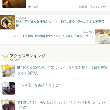
4320
編集部（協力：eステ）
« 前の記事
めんラブ♡さんお待ちかね！ハートにしみる「めん」レシピ満載の一
冊
次の記事 »
デトックス効果UP♪材料3つで「ハチミツりんごスムージー」
アクセスランキング
8/1
〜
8/7
5時起きを30年続けて気づいた。心と体を整え、1日を充実
させる朝習慣
「バス停」を英語で言うと？
材料3つだけ！暑い朝にうれしい「ひんやりおやつ」レシ
ピ3選