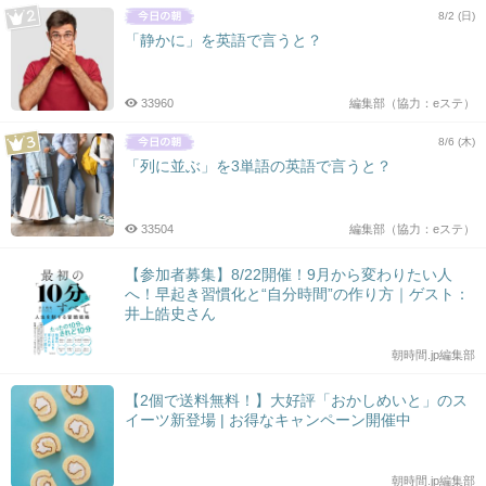
8/2 (日)
「静かに」を英語で言うと？
33960
編集部（協力：eステ）
8/6 (木)
「列に並ぶ」を3単語の英語で言うと？
33504
編集部（協力：eステ）
【参加者募集】8/22開催！9月から変わりたい人
へ！早起き習慣化と“自分時間”の作り方｜ゲスト：
井上皓史さん
朝時間.jp編集部
【2個で送料無料！】大好評「おかしめいと」のス
イーツ新登場 | お得なキャンペーン開催中
朝時間.jp編集部