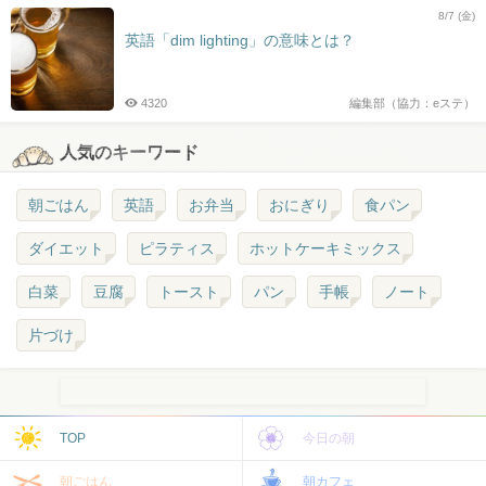
8/7 (金)
英語「dim lighting」の意味とは？
4320
編集部（協力：eステ）
人気のキーワード
朝ごはん
英語
お弁当
おにぎり
食パン
ダイエット
ピラティス
ホットケーキミックス
白菜
豆腐
トースト
パン
手帳
ノート
片づけ
TOP
今日の朝
朝ごはん
朝カフェ