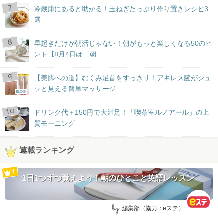
冷蔵庫にあると助かる！玉ねぎたっぷり作り置きレシピ3
選
早起きだけが朝活じゃない！朝がもっと楽しくなる50のヒ
ント【8月4日は「朝...
【美脚への道】むくみ足首をすっきり！アキレス腱がシュ
ッと見える簡単マッサージ
BLOG
ドリンク代＋150円で大満足！「喫茶室ルノアール」の上
質モーニング
連載ランキング
1日1つずつ覚えよう！朝のひとこと英語レッスン
by:
編集部（協力：eステ）