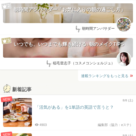
朝時間アンバサダー「お気に入りの朝の過ごし方」
by:
朝時間アンバサダー
いつでも、いつまでも輝き続ける♪朝のメイクTIPS
by:
稲毛登志子（コスメコンシェルジュ）
連載ランキングをもっと見る
新着記事
NEW
8/8 (土)
「活気がある」を1単語の英語で言うと？
4903
編集部（協力：eステ）
NEW
8/8 (土)