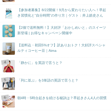
【参加者募集】8/22開催！9月から変わりたい人へ！早起
き習慣化と“自分時間”の作り方｜ゲスト：井上皓史さん
【2個で送料無料！】大好評「おかしめいと」のスイーツ
新登場 | お得なキャンペーン開催中
【送料込・初回5%オフ】訳ありおトク！大好評スペシャ
ルティコーヒー豆｜Aima
「静かに」を英語で言うと？
「列に並ぶ」を3単語の英語で言うと？
朝4時・5時台起きを続ける秘訣は？早起きさん4人の習慣