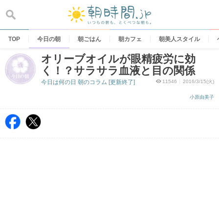
Skip
to
content
TOP
今日の朝
朝ごはん
朝カフェ
朝美人スタイル
オリーブオイルが眼精疲労に効
く！？サラサラ血液と目の関係
今日は何の日 朝のコラム [更新終了]
11546
2016/3/15(火)
小原由美子