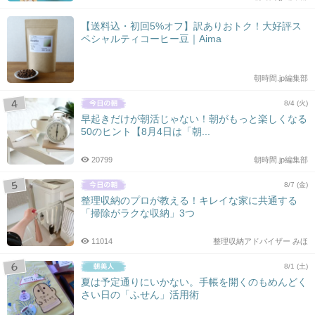
【送料込・初回5%オフ】訳ありおトク！大好評ス
ペシャルティコーヒー豆｜Aima
朝時間.jp編集部
8/4 (火)
早起きだけが朝活じゃない！朝がもっと楽しくなる
50のヒント【8月4日は「朝...
20799
朝時間.jp編集部
8/7 (金)
整理収納のプロが教える！キレイな家に共通する
「掃除がラクな収納」3つ
11014
整理収納アドバイザー みほ
8/1 (土)
夏は予定通りにいかない。手帳を開くのもめんどく
さい日の「ふせん」活用術