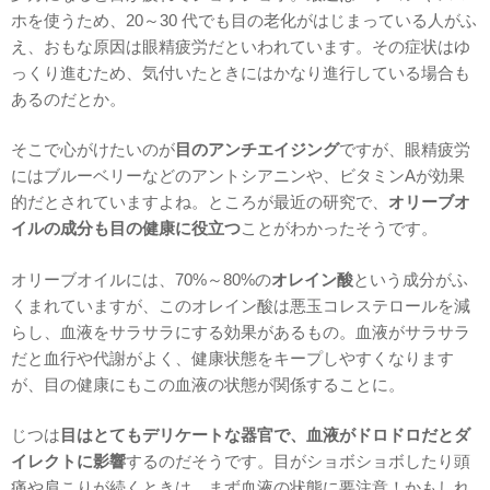
ホを使うため、20～30 代でも目の老化がはじまっている人がふ
え、おもな原因は眼精疲労だといわれています。その症状はゆ
っくり進むため、気付いたときにはかなり進行している場合も
あるのだとか。
そこで心がけたいのが
目のアンチエイジング
ですが、眼精疲労
にはブルーベリーなどのアントシアニンや、ビタミンAが効果
的だとされていますよね。ところが最近の研究で、
オリーブオ
イルの成分も目の健康に役立つ
ことがわかったそうです。
オリーブオイルには、70%～80%の
オレイン酸
という成分がふ
くまれていますが、このオレイン酸は悪玉コレステロールを減
らし、血液をサラサラにする効果があるもの
。血液がサラサラ
だと血行や代謝がよく、健康状態をキープしやすくなります
が、目の健康にもこの血液の状態が関係することに。
じつは
目はとてもデリケートな器官で、血液がドロドロだとダ
イレクトに影響
するのだそうです。目がショボショボしたり頭
痛や肩こりが続くときは、まず血液の状態に要注意！かもしれ