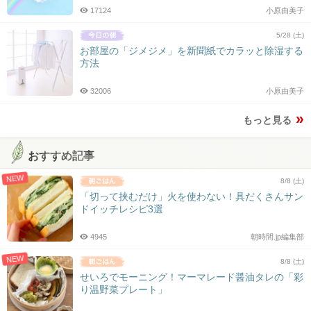
17124
小原由美子
5/28 (土)
お部屋の「ジメジメ」を新聞紙でカラッと除湿する
方法
32006
小原由美子
もっと見る
おすすめ記事
NEW
8/8 (土)
「切って挟むだけ」火を使わない！具だくさんサン
ドイッチレシピ3選
4945
朝時間.jp編集部
NEW
8/8 (土)
せいろでモーニング！マーマレード醤油タレの「彩
り温野菜プレート」