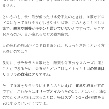
ません。
というのも、食生活が偏ったり水分不足のときは、血液がドロ
ドロになって血行不良がおきやすい状態。このとき目も同じ状
態で、
酸素や栄養がキチンと届いていない
んですって。そこで
おきるのが、目が疲れるなどの眼精疲労。
目の疲れの原因がドロドロ血液とは、ちょっと意外！という方
も多いのでは？
反対に、サラサラの血液だと、酸素や栄養分をスムーズに運ぶ
ことができるため、栄養がとどいて目はイキイキ！
目の健康は
サラサラの血液にアリ
ですね。
そして血液をサラサラにするものといえば、
青魚や納豆
が有名
ですが、これからは
オリーブオイル
もその1つ。とはいえ、油な
のでたくさん摂れば太ることに。毎日
スプーン1～2杯
程度を目
安にするといいそうですよ。