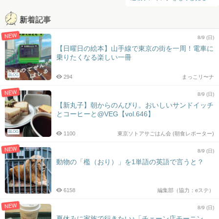
新着記事
NEW
8/9 (日)
【日曜日の絵本】山手線で東京の街を一周！電車に
乗りたくなる楽しい一冊
BLOG
294
まっこリ〜ナ
NEW
8/9 (日)
【新丸子】朝からのんびり。おいしいサンドイッチ
とコーヒーと@VEG【vol.646】
BLOG
1100
東京ソトアサごはん会 (朝食レポーター)
NEW
8/9 (日)
動物の「檻（おり）」を1単語の英語で言うと？
6158
編集部（協力：eステ）
NEW
8/9 (日)
夏休みに家族で行きたい♪「チェーン店モーニン