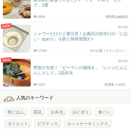
グ」3選
3818
朝時間.jp編集部
NEW
8/9 (日)
シャワーだけだと要注意！お風呂の排水口の「にお
い・ぬめり」を防ぐ簡単習慣3つ
17450
せのお愛（クリンネスト）
NEW
8/9 (日)
野菜が主役！「ピーマンの蒲焼き」「レンジにんじ
んしりしり」2品弁当
1612
料理家 かめ代。
人気のキーワード
朝ごはん
英語
お弁当
おにぎり
食パン
ダイエット
ピラティス
ホットケーキミックス