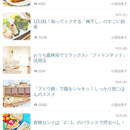
4302
小原由美子
5/21 (土)
1日1粒！知ってトクする「梅干し」のすごい効
果
31148
小原由美子
5/20 (金)
おうち森林浴でリラックス♪「フィトンチッド」
活用法
3154
小原由美子
5/19 (木)
「ブドウ糖」で脳をシャキッ！しっかり朝ごは
んのススメ
15682
小原由美子
5/18 (水)
食物センイは「2：1」のバランスで摂るべし！