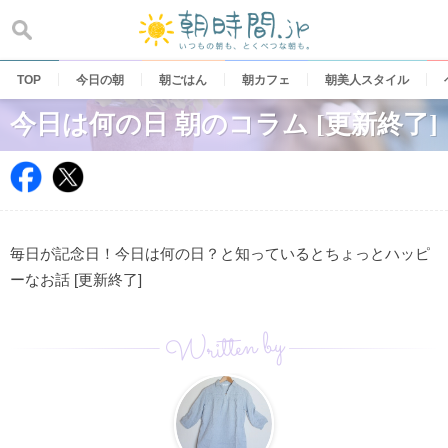
Skip
to
content
TOP
今日の朝
朝ごはん
朝カフェ
朝美人スタイル
今日は何の日 朝のコラム [更新終了]
毎日が記念日！今日は何の日？と知っているとちょっとハッピ
ーなお話 [更新終了]
Written by