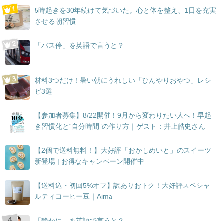
5時起きを30年続けて気づいた。心と体を整え、1日を充実
させる朝習慣
「バス停」を英語で言うと？
材料3つだけ！暑い朝にうれしい「ひんやりおやつ」レシ
ピ3選
【参加者募集】8/22開催！9月から変わりたい人へ！早起
き習慣化と“自分時間”の作り方｜ゲスト：井上皓史さん
【2個で送料無料！】大好評「おかしめいと」のスイーツ
新登場 | お得なキャンペーン開催中
【送料込・初回5%オフ】訳ありおトク！大好評スペシャ
ルティコーヒー豆｜Aima
「静かに」を英語で言うと？