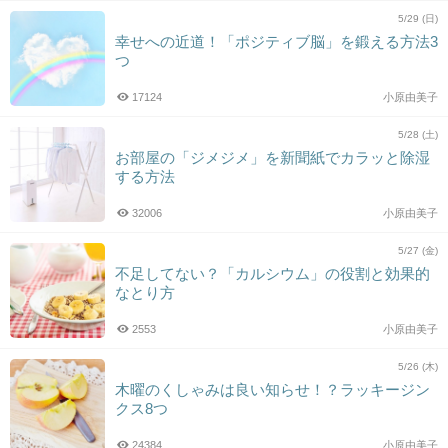
5/29 (日)
幸せへの近道！「ポジティブ脳」を鍛える方法3
つ
17124
小原由美子
5/28 (土)
お部屋の「ジメジメ」を新聞紙でカラッと除湿
する方法
32006
小原由美子
5/27 (金)
不足してない？「カルシウム」の役割と効果的
なとり方
2553
小原由美子
5/26 (木)
木曜のくしゃみは良い知らせ！？ラッキージン
クス8つ
24384
小原由美子