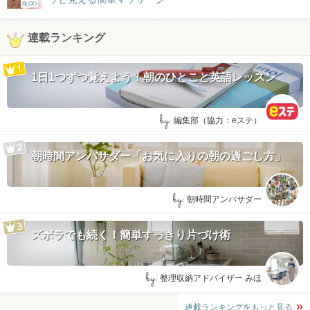
BLOG
連載ランキング
1日1つずつ覚えよう！朝のひとこと英語レッスン
by:
編集部（協力：eステ）
朝時間アンバサダー「お気に入りの朝の過ごし方」
by:
朝時間アンバサダー
ズボラでも続く！簡単すっきり片づけ術
by:
整理収納アドバイザー みほ
連載ランキングをもっと見る