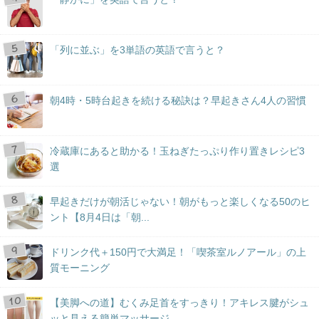
「列に並ぶ」を3単語の英語で言うと？
朝4時・5時台起きを続ける秘訣は？早起きさん4人の習慣
冷蔵庫にあると助かる！玉ねぎたっぷり作り置きレシピ3
選
早起きだけが朝活じゃない！朝がもっと楽しくなる50のヒ
ント【8月4日は「朝...
ドリンク代＋150円で大満足！「喫茶室ルノアール」の上
質モーニング
【美脚への道】むくみ足首をすっきり！アキレス腱がシュ
ッと見える簡単マッサージ