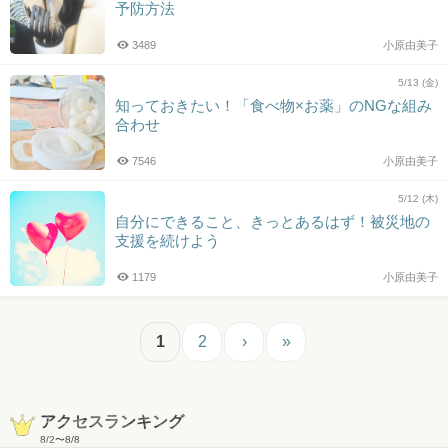
予防方法
3489
小原由美子
5/13 (金)
知っておきたい！「食べ物×お薬」のNGな組み
合わせ
7546
小原由美子
5/12 (木)
自分にできること、きっとあるはず！被災地の
支援を続けよう
1179
小原由美子
1
2
›
»
アクセスランキング
8/2
〜
8/8