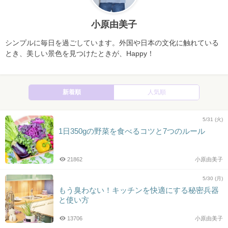
小原由美子
シンプルに毎日を過ごしています。外国や日本の文化に触れている
とき、美しい景色を見つけたときが、Happy！
新着順
人気順
5/31 (火)
1日350gの野菜を食べるコツと7つのルール
21862
小原由美子
5/30 (月)
もう臭わない！キッチンを快適にする秘密兵器
と使い方
13706
小原由美子