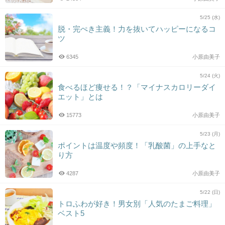
5/25 (水)
脱・完ぺき主義！力を抜いてハッピーになるコ
ツ
6345
小原由美子
5/24 (火)
食べるほど痩せる！？「マイナスカロリーダイ
エット」とは
15773
小原由美子
5/23 (月)
ポイントは温度や頻度！「乳酸菌」の上手なと
り方
4287
小原由美子
5/22 (日)
トロふわが好き！男女別「人気のたまご料理」
ベスト5