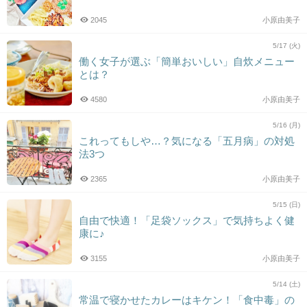
2045
小原由美子
5/17 (火)
働く女子が選ぶ「簡単おいしい」自炊メニュー
とは？
4580
小原由美子
5/16 (月)
これってもしや…？気になる「五月病」の対処
法3つ
2365
小原由美子
5/15 (日)
自由で快適！「足袋ソックス」で気持ちよく健
康に♪
3155
小原由美子
5/14 (土)
常温で寝かせたカレーはキケン！「食中毒」の