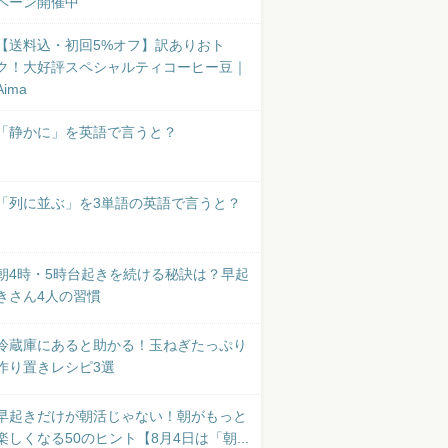
ペーン開催中
【送料込・初回5%オフ】訳ありおト
ク！大好評スペシャルティコーヒー豆｜
Aima
「静かに」を英語で言うと？
「列に並ぶ」を3単語の英語で言うと？
朝4時・5時台起きを続ける秘訣は？早起
きさん4人の習慣
冷蔵庫にあると助かる！玉ねぎたっぷり
作り置きレシピ3選
早起きだけが朝活じゃない！朝がもっと
楽しくなる50のヒント【8月4日は「朝...