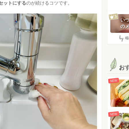
セットにする
のが続けるコツです。
い
のメ
by:
稲
お
NEW
NEW