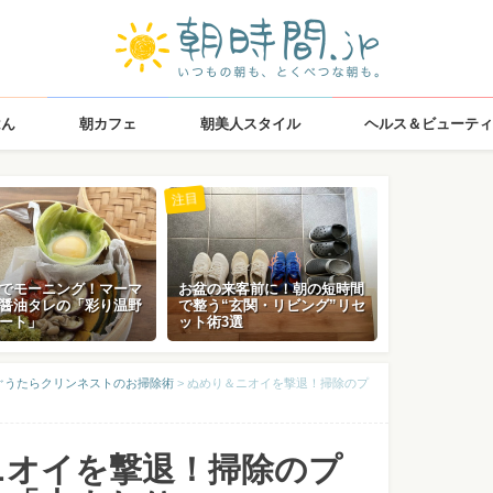
はん
朝カフェ
朝美人スタイル
ヘルス＆ビューティ
注目
でモーニング！マーマ
お盆の来客前に！朝の短時間
醤油タレの「彩り温野
で整う“玄関・リビング”リセ
ート」
ット術3選
ぐうたらクリンネストのお掃除術
>
ぬめり＆ニオイを撃退！掃除のプ
ニオイを撃退！掃除のプ