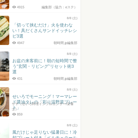
4915
編集部（協力：eステ）
8/8 (土)
「切って挟むだけ」火を使わな
い！具だくさんサンドイッチレシ
ピ3選
4947
朝時間.jp編集部
8/8 (土)
お盆の来客前に！朝の短時間で整
う“玄関・リビング”リセット術3
選
431
朝時間.jp編集部
8/8 (土)
せいろでモーニング！マーマレー
ド醤油タレの「彩り温野菜プレー
サヤ（せいろ料理インフルエンサー/栄養
ト」
士）
859
8/8 (土)
風だけじゃ足りない猛暑日に！冷
却プレート付き「ペルチェクール