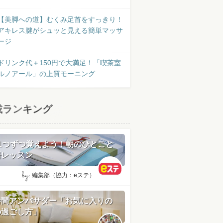
【美脚への道】むくみ足首をすっきり！
アキレス腱がシュッと見える簡単マッサ
ージ
ドリンク代＋150円で大満足！「喫茶室
ルノアール」の上質モーニング
載ランキング
日1つずつ覚えよう！朝のひとこと
語レッスン
by:
編集部（協力：eステ）
時間アンバサダー「お気に入りの
の過ごし方」