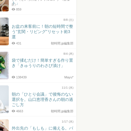
ト」
士）
859
8/8 (土)
お盆の来客前に！朝の短時間で整
う“玄関・リビング”リセット術3
選
431
朝時間.jp編集部
8/4 (木)
袋で揉むだけ！簡単すぎる作り置
き「きゅうりのわさび漬け」
138439
Mayu*
11/1 (水)
朝の「ひとり会議」で後悔のない
選択を。山口恵理香さんの朝の過
ごし方
4663
朝時間.jp編集部
1/17 (水)
外出先の「もしも」に備える。バ