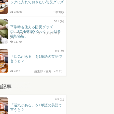
ッグに入れておきたい防災グッズ
43668
田中青紗
3/11 (金)
平常時も使える防災グッズ
◎「SONAENO クッション型多
ライフスタイルショップ「スタイルスト
機能寝袋」
ア」
11770
8/8 (土)
「活気がある」を1単語の英語で
言うと？
4915
編集部（協力：eステ）
着記事
8/8 (土)
「活気がある」を1単語の英語で
言うと？