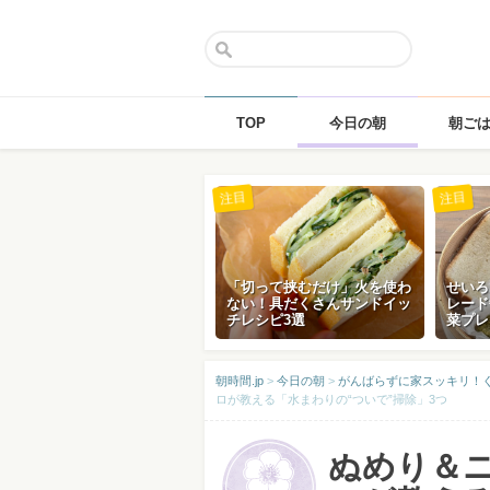
TOP
今日の朝
朝ご
Skip
注目
注目
to
content
「切って挟むだけ」火を使わ
せいろ
ない！具だくさんサンドイッ
レード
チレシピ3選
菜プレ
朝時間.jp
>
今日の朝
>
がんばらずに家スッキリ！
ロが教える「水まわりの“ついで”掃除」3つ
ぬめり＆