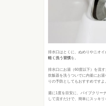
排水口はとくに、ぬめりやニオイ
軽く洗う習慣
を。
排水口にお湯（60度以下）を流
炊飯器を洗うついでに内釜にお湯
りの予防としてもおすすめですよ
週に1度を目安に、パイプクリー
して流すだけで、簡単にスッキリ