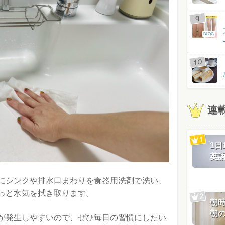
BLOG
連
1
英
にシンクや排水口まわりを食器用洗剤で洗い、
っと水気を拭き取ります。
朝
朝
が発生しやすいので、ぜひ毎日の習慣にしたい