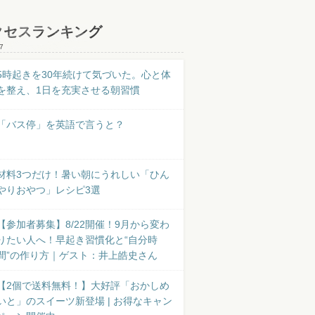
クセスランキング
7
5時起きを30年続けて気づいた。心と体
を整え、1日を充実させる朝習慣
「バス停」を英語で言うと？
材料3つだけ！暑い朝にうれしい「ひん
やりおやつ」レシピ3選
【参加者募集】8/22開催！9月から変わ
りたい人へ！早起き習慣化と“自分時
間”の作り方｜ゲスト：井上皓史さん
【2個で送料無料！】大好評「おかしめ
いと」のスイーツ新登場 | お得なキャン