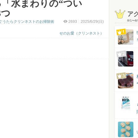
る「水まわりの“つい
3つ
ア
8/1
〜
8/
ぐうたらクリンネストのお掃除術
2693
2025/6/29(日)
せのお愛（クリンネスト）