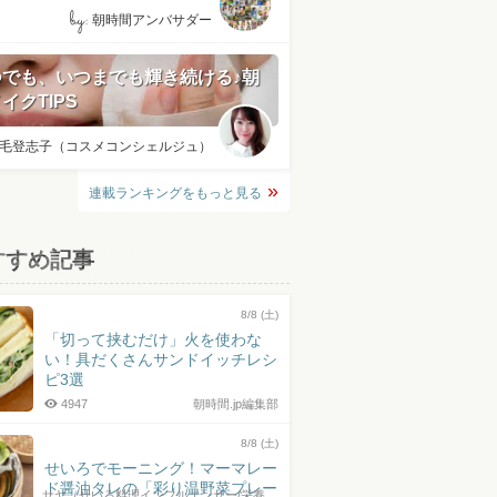
by:
朝時間アンバサダー
つでも、いつまでも輝き続ける♪朝
イクTIPS
毛登志子（コスメコンシェルジュ）
連載ランキングをもっと見る
すすめ記事
8/8 (土)
「切って挟むだけ」火を使わな
い！具だくさんサンドイッチレシ
ピ3選
4947
朝時間.jp編集部
8/8 (土)
せいろでモーニング！マーマレー
ド醤油タレの「彩り温野菜プレー
サヤ（せいろ料理インフルエンサー/栄養