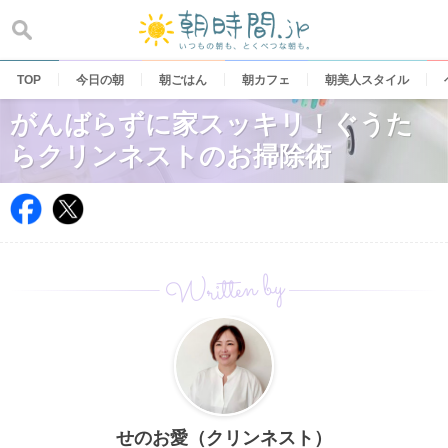
Skip
to
content
TOP
今日の朝
朝ごはん
朝カフェ
朝美人スタイル
がんばらずに家スッキリ！ぐうた
らクリンネストのお掃除術
Written by
せのお愛（クリンネスト）