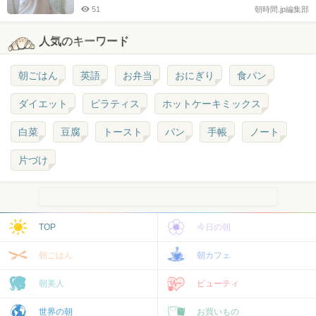
51
朝時間.jp編集部
人気のキーワード
朝ごはん
英語
お弁当
おにぎり
食パン
ダイエット
ピラティス
ホットケーキミックス
白菜
豆腐
トースト
パン
手帳
ノート
片づけ
TOP
今日の朝
朝ごはん
朝カフェ
朝美人
ビューティ
世界の朝
お買いもの