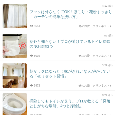
4/12 (日)
フックは外さなくてOK！ほこり・花粉すっきり
「カーテンの簡単な洗い方」
8651
せのお愛（クリンネスト）
4/5 (日)
意外と知らない！プロが避けているトイレ掃除
のNG習慣3つ
5002
せのお愛（クリンネスト）
3/29 (日)
朝がラクになった！家がきれいな人がやってい
る「夜リセット習慣」
5872
せのお愛（クリンネスト）
3/22 (日)
掃除してもトイレが臭う…プロが教える「見落
としがちな場所」4つと掃除法