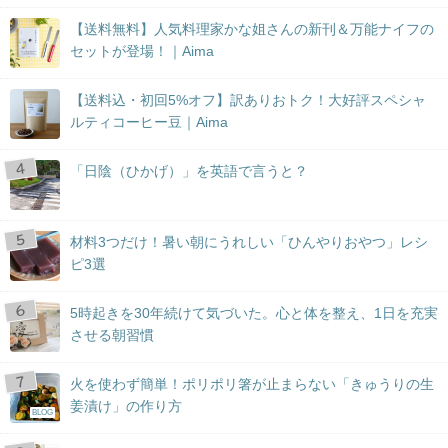
【送料無料】人気料理家かな姐さんの新刊＆万能ナイフの
セットが登場！｜Aima
【送料込・初回5%オフ】訳ありおトク！大好評スペシャ
ルティコーヒー豆｜Aima
「日陰（ひかげ）」を英語で言うと？
材料3つだけ！暑い朝にうれしい「ひんやりおやつ」レシ
ピ3選
5時起きを30年続けて気づいた。心と体を整え、1日を充実
させる朝習慣
火を使わず簡単！ポリポリ箸が止まらない「きゅうりの生
姜漬け」の作り方
BLOG