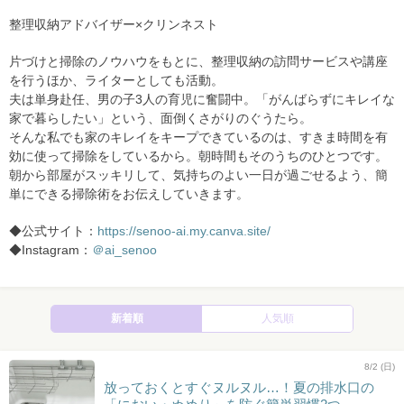
整理収納アドバイザー×クリンネスト
片づけと掃除のノウハウをもとに、整理収納の訪問サービスや講座
を行うほか、ライターとしても活動。
夫は単身赴任、男の子3人の育児に奮闘中。「がんばらずにキレイな
家で暮らしたい」という、面倒くさがりのぐうたら。
そんな私でも家のキレイをキープできているのは、すきま時間を有
効に使って掃除をしているから。朝時間もそのうちのひとつです。
朝から部屋がスッキリして、気持ちのよい一日が過ごせるよう、簡
単にできる掃除術をお伝えしていきます。
◆公式サイト：
https://senoo-ai.my.canva.site/
◆Instagram：
＠ai_senoo
新着順
人気順
8/2 (日)
放っておくとすぐヌルヌル…！夏の排水口の