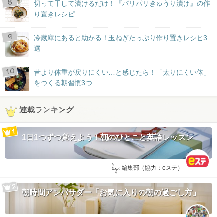
切って干して漬けるだけ！『パリパリきゅうり漬け』の作
り置きレシピ
冷蔵庫にあると助かる！玉ねぎたっぷり作り置きレシピ3
選
昔より体重が戻りにくい…と感じたら！「太りにくい体」
をつくる朝習慣3つ
連載ランキング
1日1つずつ覚えよう！朝のひとこと英語レッスン
by:
編集部（協力：eステ）
朝時間アンバサダー「お気に入りの朝の過ごし方」