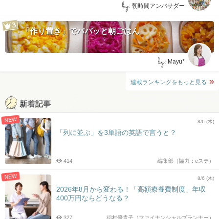
by:
朝時間アンバサダー
「作り置き」でパパッと朝ごはん
by:
Mayu*
連載ランキングをもっと見る
新着記事
NEW
8/6 (木)
「列に並ぶ」を3単語の英語で言うと？
414
編集部（協力：eステ）
NEW
8/6 (木)
2026年8月から変わる！「高額療養費制度」年収
400万円ならどうなる？
327
稲村優貴子（ファイナンシャルプランナー）