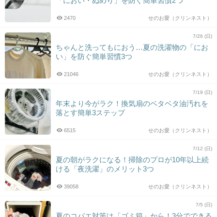
「におい・ぬめり」を防ぐ簡単習慣2つ
2470
せのお愛（クリンネスト）
7/26 (日)
ちゃんと洗ってもにおう…夏の洗濯物の「にお
い」を防ぐ簡単習慣3つ
21046
せのお愛（クリンネスト）
7/19 (日)
年末より今がラク！換気扇のベタベタ油汚れを
落とす簡単3ステップ
6515
せのお愛（クリンネスト）
7/12 (日)
夏の朝がラクになる！掃除のプロが10年以上続
ける「夜洗濯」のメリット3つ
39058
せのお愛（クリンネスト）
7/5 (日)
夏のコバエ対策は「ゴミ箱」から！3分でできる