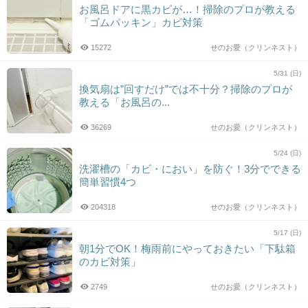
お風呂ドアに黒カビが…！掃除のプロが教える
「ゴムパッキン」カビ対策
15272
せのお愛（クリンネスト）
5/31 (日)
換気扇は”回すだけ”では不十分？掃除のプロが
教える「お風呂の...
36269
せのお愛（クリンネスト）
5/24 (日)
洗濯槽の「カビ・におい」を防ぐ！3分でできる
簡単習慣4つ
204318
せのお愛（クリンネスト）
5/17 (日)
朝1分でOK！梅雨前にやっておきたい「下駄箱
のカビ対策」
2749
せのお愛（クリンネスト）