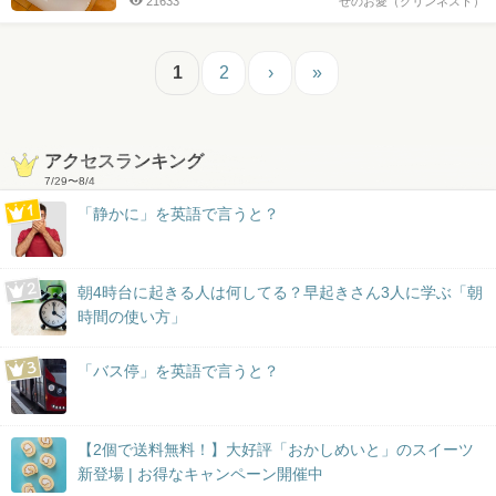
21633
せのお愛（クリンネスト）
1
2
›
»
アクセスランキング
7/29
〜
8/4
「静かに」を英語で言うと？
朝4時台に起きる人は何してる？早起きさん3人に学ぶ「朝
時間の使い方」
「バス停」を英語で言うと？
【2個で送料無料！】大好評「おかしめいと」のスイーツ
新登場 | お得なキャンペーン開催中