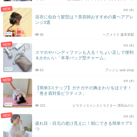
NEW
8/6 (木)
浴衣に似合う髪型は？美容師おすすめの夏ヘアアレ
ンジ3選
BLOG
96
ヘアメイク 森本英梨
NEW
8/6 (木)
スマホやハンディファンも入る！ちょい足しで便利
＆かわいい「本革バッグ型チャーム」
BLOG
63
アンジェ web shop
NEW
8/6 (木)
【簡単3ステップ】ガチガチの胸まわりをほぐす！
「巻き肩対策ピラティス」
BLOG
322
ピラティスインストラクター 澤田みのり
NEW
8/6 (木)
疲れ目・目元の老け見えに！朝にできる簡単ケア3
つ