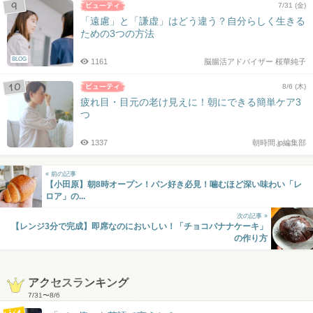
7/31 (金)
「遠慮」と「謙虚」はどう違う？自分らしく生きる
ための3つの方法
BLOG
1161
脳腸活アドバイザー 桜華純子
8/6 (木)
疲れ目・目元の老け見えに！朝にできる簡単ケア3
つ
1337
朝時間.jp編集部
« 前の記事
【小田原】朝8時オープン！パン好き必見！噛むほど深い味わい「レ
ロア」の...
次の記事 »
【レンジ3分で完成】即席なのにおいしい！「チョコバナナケーキ」
の作り方
アクセスランキング
7/31
〜
8/6