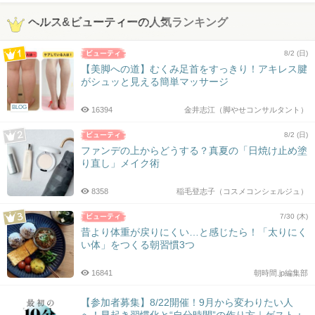
ヘルス&ビューティーの人気ランキング
8/2 (日)
【美脚への道】むくみ足首をすっきり！アキレス腱
がシュッと見える簡単マッサージ
BLOG
16394
金井志江（脚やせコンサルタント）
8/2 (日)
ファンデの上からどうする？真夏の「日焼け止め塗
り直し」メイク術
8358
稲毛登志子（コスメコンシェルジュ）
7/30 (木)
昔より体重が戻りにくい…と感じたら！「太りにく
い体」をつくる朝習慣3つ
16841
朝時間.jp編集部
【参加者募集】8/22開催！9月から変わりたい人