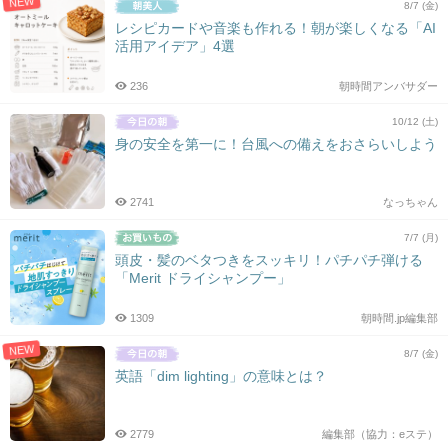
NEW
8/7 (金)
レシピカードや音楽も作れる！朝が楽しくなる「AI
活用アイデア」4選
236
朝時間アンバサダー
10/12 (土)
身の安全を第一に！台風への備えをおさらいしよう
2741
なっちゃん
7/7 (月)
頭皮・髪のベタつきをスッキリ！パチパチ弾ける
「Merit ドライシャンプー」
1309
朝時間.jp編集部
NEW
8/7 (金)
英語「dim lighting」の意味とは？
2779
編集部（協力：eステ）