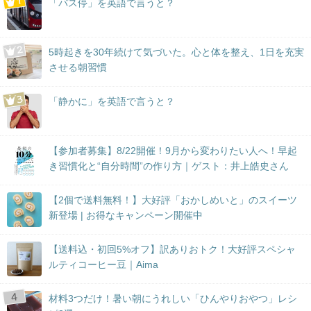
「バス停」を英語で言うと？
5時起きを30年続けて気づいた。心と体を整え、1日を充実
させる朝習慣
「静かに」を英語で言うと？
【参加者募集】8/22開催！9月から変わりたい人へ！早起
き習慣化と“自分時間”の作り方｜ゲスト：井上皓史さん
【2個で送料無料！】大好評「おかしめいと」のスイーツ
新登場 | お得なキャンペーン開催中
【送料込・初回5%オフ】訳ありおトク！大好評スペシャ
ルティコーヒー豆｜Aima
材料3つだけ！暑い朝にうれしい「ひんやりおやつ」レシ