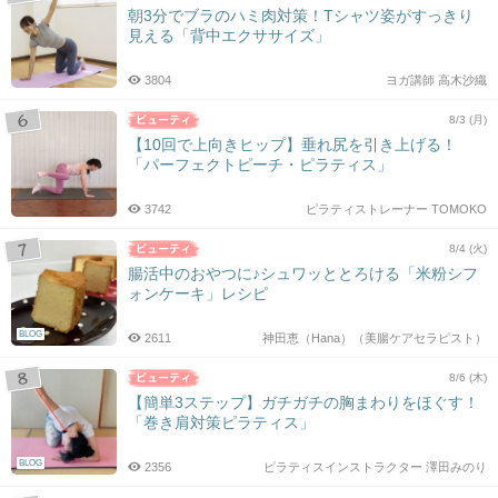
朝3分でブラのハミ肉対策！Tシャツ姿がすっきり
見える「背中エクササイズ」
3804
ヨガ講師 高木沙織
8/3 (月)
【10回で上向きヒップ】垂れ尻を引き上げる！
「パーフェクトピーチ・ピラティス」
3742
ピラティストレーナー TOMOKO
8/4 (火)
腸活中のおやつに♪シュワッととろける「米粉シフ
ォンケーキ」レシピ
BLOG
2611
神田恵（Hana）（美腸ケアセラピスト）
8/6 (木)
【簡単3ステップ】ガチガチの胸まわりをほぐす！
「巻き肩対策ピラティス」
BLOG
2356
ピラティスインストラクター 澤田みのり