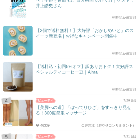
へ！早起き習慣化と“自分時間”の作り方｜ゲスト：
井上皓史さん
朝時間.jp編集部
【2個で送料無料！】大好評「おかしめいと」のス
イーツ新登場 | お得なキャンペーン開催中
朝時間.jp編集部
【送料込・初回5%オフ】訳ありおトク！大好評ス
ペシャルティコーヒー豆｜Aima
朝時間.jp編集部
7/26 (日)
【美脚への道】「ぼってりひざ」をすっきり見せ
る！360度簡単マッサージ
BLOG
46339
金井志江（脚やせコンサルタント）
7/31 (金)