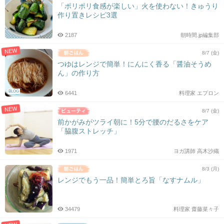
「ポリポリ食感が楽しい」火を使わない！きゅうり
作り置きレシピ3選
2187
朝時間.jp編集部
NEW
8/7 (金)
つゆはレンジで簡単！にんにく香る「醤油そうめ
ん」の作り方
BLOG
6441
料理家 エプロン
NEW
8/7 (金)
前かがみがツライ朝に！5分で腰のだるさをケア
「脇腹ストレッチ」
1971
ヨガ講師 高木沙織
8/3 (月)
レンジでもう一品！簡単とろ旨「なすナムル」
34479
料理家 齋藤菜々子