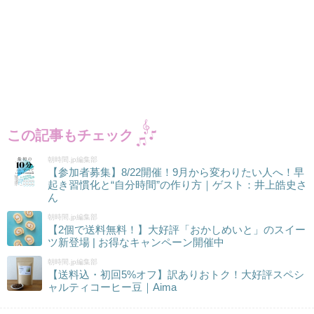
この記事もチェック
朝時間.jp編集部
【参加者募集】8/22開催！9月から変わりたい人へ！早
起き習慣化と“自分時間”の作り方｜ゲスト：井上皓史さ
ん
朝時間.jp編集部
【2個で送料無料！】大好評「おかしめいと」のスイー
ツ新登場 | お得なキャンペーン開催中
朝時間.jp編集部
【送料込・初回5%オフ】訳ありおトク！大好評スペシ
ャルティコーヒー豆｜Aima