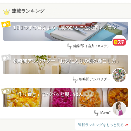
連載ランキング
1日1つずつ覚えよう！朝のひとこと英語レッスン
by:
編集部（協力：eステ）
朝時間アンバサダー「お気に入りの朝の過ごし方」
by:
朝時間アンバサダー
「作り置き」でパパッと朝ごはん
by:
Mayu*
連載ランキングをもっと見る