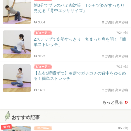
朝3分でブラのハミ肉対策！Tシャツ姿がすっきり
見える「背中エクササイズ」
3804
ヨガ講師 高木沙織
7/24 (金)
2ステップで姿勢すっきり！丸まった肩を開く「簡
単ストレッチ」
3122
ヨガ講師 高木沙織
7/17 (金)
【左右5呼吸ずつ】冷房でガチガチの背中をゆるめ
る！簡単ストレッチ
1481
ヨガ講師 高木沙織
もっと見る
おすすめ記事
NEW
8/7 (金)