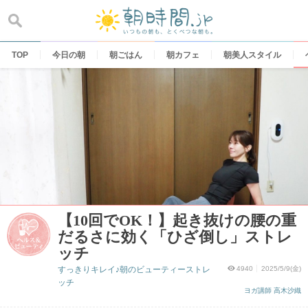
Skip
to
content
TOP
今日の朝
朝ごはん
朝カフェ
朝美人スタイル
【10回でOK！】起き抜けの腰の重
だるさに効く「ひざ倒し」ストレ
ッチ
すっきりキレイ♪朝のビューティーストレ
4940
2025/5/9(金)
ッチ
ヨガ講師 高木沙織