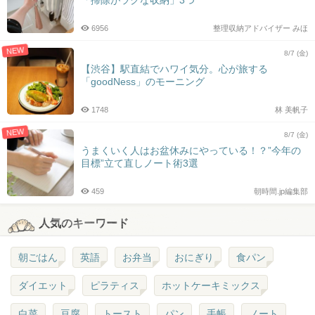
「掃除がラクな収納」3つ
6956
整理収納アドバイザー みほ
NEW
8/7 (金)
【渋谷】駅直結でハワイ気分。心が旅する
「goodNess」のモーニング
1748
林 美帆子
NEW
8/7 (金)
うまくいく人はお盆休みにやっている！？”今年の
目標”立て直しノート術3選
459
朝時間.jp編集部
人気のキーワード
朝ごはん
英語
お弁当
おにぎり
食パン
ダイエット
ピラティス
ホットケーキミックス
白菜
豆腐
トースト
パン
手帳
ノート