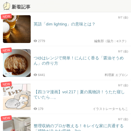
新着記事
NEW
8/7 (金)
英語「dim lighting」の意味とは？
2779
編集部（協力：eステ）
NEW
8/7 (金)
つゆはレンジで簡単！にんにく香る「醤油そうめ
ん」の作り方
BLOG
6441
料理家 エプロン
NEW
8/7 (金)
【四コマ漫画】vol.217｜夏の風物詩！うたた寝し
ていたら…。
179
イラストレーターもちこ
NEW
8/7 (金)
整理収納のプロが教える！キレイな家に共通する