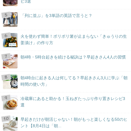
ピ3選
「列に並ぶ」を3単語の英語で言うと？
火を使わず簡単！ポリポリ箸が止まらない「きゅうりの生
姜漬け」の作り方
BLOG
朝4時・5時台起きを続ける秘訣は？早起きさん4人の習慣
朝4時台に起きる人は何してる？早起きさん3人に学ぶ「朝
時間の使い方」
冷蔵庫にあると助かる！玉ねぎたっぷり作り置きレシピ3
選
早起きだけが朝活じゃない！朝がもっと楽しくなる50のヒ
ント【8月4日は「朝...