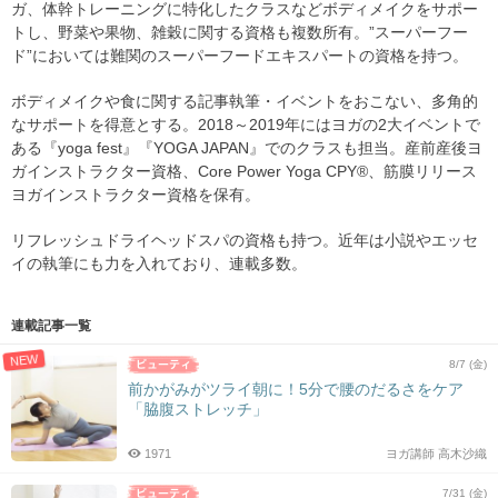
ガ、体幹トレーニングに特化したクラスなどボディメイクをサポー
トし、野菜や果物、雑穀に関する資格も複数所有。”スーパーフー
ド”においては難関のスーパーフードエキスパートの資格を持つ。
ボディメイクや食に関する記事執筆・イベントをおこない、多角的
なサポートを得意とする。2018～2019年にはヨガの2大イベントで
ある『yoga fest』『YOGA JAPAN』でのクラスも担当。産前産後ヨ
ガインストラクター資格、Core Power Yoga CPY®、筋膜リリース
ヨガインストラクター資格を保有。
リフレッシュドライヘッドスパの資格も持つ。近年は小説やエッセ
イの執筆にも力を入れており、連載多数。
連載記事一覧
NEW
8/7 (金)
前かがみがツライ朝に！5分で腰のだるさをケア
「脇腹ストレッチ」
1971
ヨガ講師 高木沙織
7/31 (金)