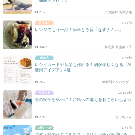
2163
ヨガ講師 高木沙織
8/3 (月)
レンジでもう一品！簡単とろ旨「なすナムル」
34489
料理家 齋藤菜々子
8/7 (金)
レシピカードや音楽も作れる！朝が楽しくなる「AI
活用アイデア」4選
266
朝時間アンバサダー
10/12 (土)
身の安全を第一に！台風への備えをおさらいしよう
2745
なっちゃん
7/7 (月)
頭皮・髪のベタつきをスッキリ！パチパチ弾ける