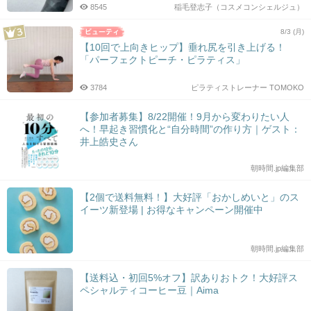
8545
稲毛登志子（コスメコンシェルジュ）
8/3 (月)
【10回で上向きヒップ】垂れ尻を引き上げる！
「パーフェクトピーチ・ピラティス」
3784
ピラティストレーナー TOMOKO
【参加者募集】8/22開催！9月から変わりたい人
へ！早起き習慣化と“自分時間”の作り方｜ゲスト：
井上皓史さん
朝時間.jp編集部
【2個で送料無料！】大好評「おかしめいと」のス
イーツ新登場 | お得なキャンペーン開催中
朝時間.jp編集部
【送料込・初回5%オフ】訳ありおトク！大好評ス
ペシャルティコーヒー豆｜Aima