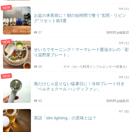
NEW
8/8 (土)
お盆の来客前に！朝の短時間で整う“玄関・リビン
グ”リセット術3選
27
朝時間.jp編集部
NEW
8/8 (土)
せいろでモーニング！マーマレード醤油タレの「彩
り温野菜プレート」
20
サヤ（せいろ料理インフルエンサー/栄養士）
NEW
8/8 (土)
風だけじゃ足りない猛暑日に！冷却プレート付き
「ペルチェクール ハンディファン」
43
朝時間.jp編集部
8/7 (金)
英語「dim lighting」の意味とは？