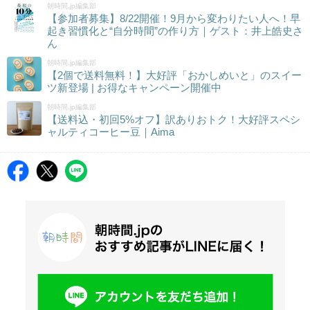
朝時間.jp編集部
【参加者募集】8/22開催！9月から変わりたい人へ！早
起き習慣化と“自分時間”の作り方｜ゲスト：井上皓史さ
ん
朝時間.jp編集部
【2個で送料無料！】大好評「おかしめいと」のスイー
ツ新登場 | お得なキャンペーン開催中
朝時間.jp編集部
【送料込・初回5%オフ】訳ありおトク！大好評スペシ
ャルティコーヒー豆｜Aima