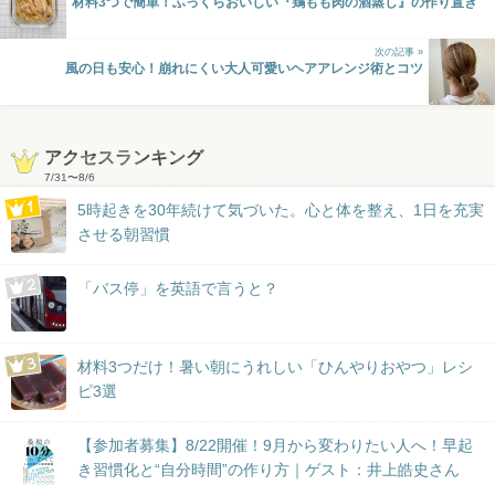
材料3つで簡単！ふっくらおいしい『鶏もも肉の酒蒸し』の作り置き
次の記事 »
風の日も安心！崩れにくい大人可愛いヘアアレンジ術とコツ
アクセスランキング
7/31
〜
8/6
5時起きを30年続けて気づいた。心と体を整え、1日を充実
させる朝習慣
「バス停」を英語で言うと？
材料3つだけ！暑い朝にうれしい「ひんやりおやつ」レシ
ピ3選
【参加者募集】8/22開催！9月から変わりたい人へ！早起
き習慣化と“自分時間”の作り方｜ゲスト：井上皓史さん