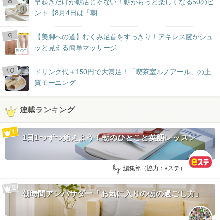
早起きだけが朝活じゃない！朝がもっと楽しくなる50のヒ
ント【8月4日は「朝...
【美脚への道】むくみ足首をすっきり！アキレス腱がシュ
ッと見える簡単マッサージ
BLOG
ドリンク代＋150円で大満足！「喫茶室ルノアール」の上
質モーニング
連載ランキング
1日1つずつ覚えよう！朝のひとこと英語レッスン
by:
編集部（協力：eステ）
朝時間アンバサダー「お気に入りの朝の過ごし方」