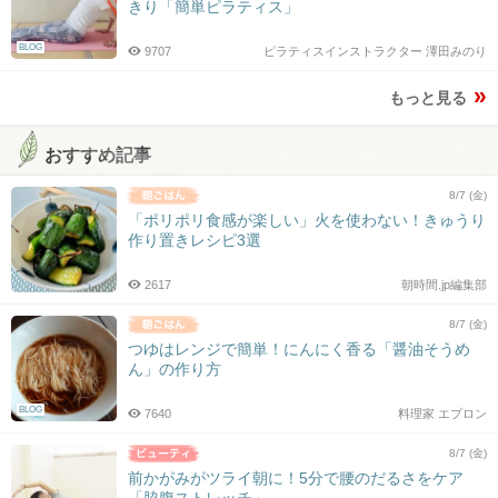
きり「簡単ピラティス」
BLOG
9707
ピラティスインストラクター 澤田みのり
もっと見る
おすすめ記事
8/7 (金)
「ポリポリ食感が楽しい」火を使わない！きゅうり
作り置きレシピ3選
2617
朝時間.jp編集部
8/7 (金)
つゆはレンジで簡単！にんにく香る「醤油そうめ
ん」の作り方
BLOG
7640
料理家 エプロン
8/7 (金)
前かがみがツライ朝に！5分で腰のだるさをケア
「脇腹ストレッチ」