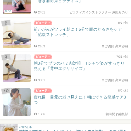
「巻き肩対策ピラティス」
BLOG
2451
ピラティスインストラクター 澤田みのり
8/7 (金)
前かがみがツライ朝に！5分で腰のだるさをケア
「脇腹ストレッチ」
2163
ヨガ講師 高木沙織
7/31 (金)
朝3分でブラのハミ肉対策！Tシャツ姿がすっきり
見える「背中エクササイズ」
3831
ヨガ講師 高木沙織
8/6 (木)
疲れ目・目元の老け見えに！朝にできる簡単ケア3
つ
1386
朝時間.jp編集部
« 前の記事