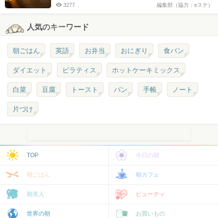
3277
編集部（協力：eステ）
人気のキーワード
朝ごはん
英語
お弁当
おにぎり
食パン
ダイエット
ピラティス
ホットケーキミックス
白菜
豆腐
トースト
パン
手帳
ノート
片づけ
TOP
今日の朝
朝ごはん
朝カフェ
朝美人
ビューティ
世界の朝
お買いもの