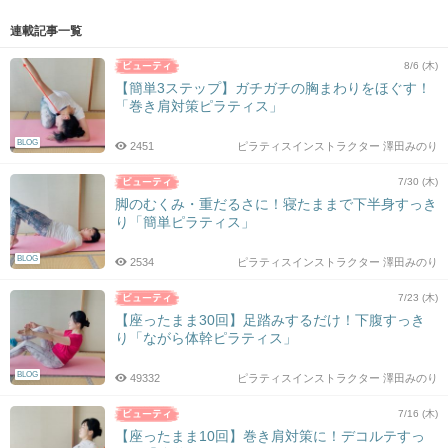
連載記事一覧
8/6 (木)
【簡単3ステップ】ガチガチの胸まわりをほぐす！
「巻き肩対策ピラティス」
BLOG
2451
ピラティスインストラクター 澤田みのり
7/30 (木)
脚のむくみ・重だるさに！寝たままで下半身すっき
り「簡単ピラティス」
BLOG
2534
ピラティスインストラクター 澤田みのり
7/23 (木)
【座ったまま30回】足踏みするだけ！下腹すっき
り「ながら体幹ピラティス」
BLOG
49332
ピラティスインストラクター 澤田みのり
7/16 (木)
【座ったまま10回】巻き肩対策に！デコルテすっ