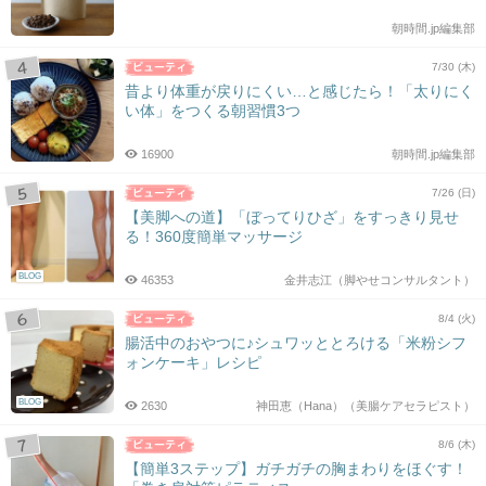
朝時間.jp編集部
7/30 (木)
昔より体重が戻りにくい…と感じたら！「太りにく
い体」をつくる朝習慣3つ
16900
朝時間.jp編集部
7/26 (日)
【美脚への道】「ぼってりひざ」をすっきり見せ
る！360度簡単マッサージ
BLOG
46353
金井志江（脚やせコンサルタント）
8/4 (火)
腸活中のおやつに♪シュワッととろける「米粉シフ
ォンケーキ」レシピ
BLOG
2630
神田恵（Hana）（美腸ケアセラピスト）
8/6 (木)
【簡単3ステップ】ガチガチの胸まわりをほぐす！