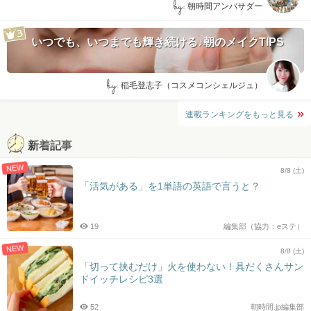
by:
朝時間アンバサダー
いつでも、いつまでも輝き続ける♪朝のメイクTIPS
by:
稲毛登志子（コスメコンシェルジュ）
連載ランキングをもっと見る
新着記事
NEW
8/8 (土)
「活気がある」を1単語の英語で言うと？
19
編集部（協力：eステ）
NEW
8/8 (土)
「切って挟むだけ」火を使わない！具だくさんサン
ドイッチレシピ3選
52
朝時間.jp編集部