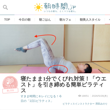
Skip
to
content
TOP
今日の朝
朝ごはん
朝カフェ
朝美人スタイル
寝たまま1分でくびれ対策！「ウエ
スト」を引き締める簡単ピラティ
ス
BLOG
すきま時間にキレイになる！今
19651
2026/5/28(木)
日の「1日1ピラティス」
ピラティスインストラクター 澤田みのり