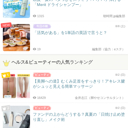
「Merit ドライシャンプー」
1315
朝時間.jp編集部
NEW
8/8 (土)
「活気がある」を1単語の英語で言うと？
19
編集部（協力：eステ）
ヘルス&ビューティーの人気ランキング
8/2 (日)
【美脚への道】むくみ足首をすっきり！アキレス腱
がシュッと見える簡単マッサージ
BLOG
16429
金井志江（脚やせコンサルタント）
8/2 (日)
ファンデの上からどうする？真夏の「日焼け止め塗
り直し」メイク術