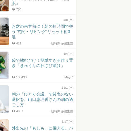
ト」
士）
764
8/8 (土)
お盆の来客前に！朝の短時間で整
う“玄関・リビング”リセット術3
選
411
朝時間.jp編集部
8/4 (木)
袋で揉むだけ！簡単すぎる作り置
き「きゅうりのわさび漬け」
138433
Mayu*
11/1 (水)
朝の「ひとり会議」で後悔のない
選択を。山口恵理香さんの朝の過
ごし方
4657
朝時間.jp編集部
1/17 (水)
外出先の「もしも」に備える。バ