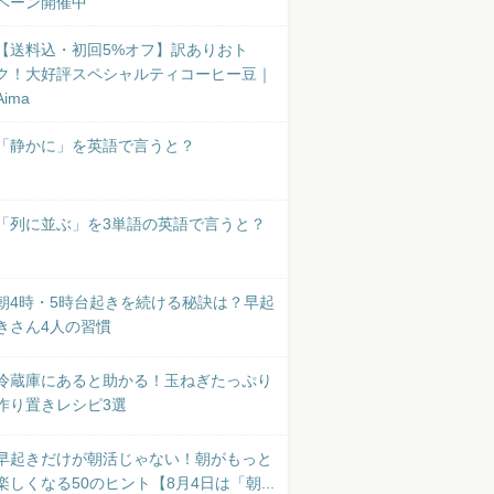
ペーン開催中
【送料込・初回5%オフ】訳ありおト
ク！大好評スペシャルティコーヒー豆｜
Aima
「静かに」を英語で言うと？
「列に並ぶ」を3単語の英語で言うと？
朝4時・5時台起きを続ける秘訣は？早起
きさん4人の習慣
冷蔵庫にあると助かる！玉ねぎたっぷり
作り置きレシピ3選
早起きだけが朝活じゃない！朝がもっと
楽しくなる50のヒント【8月4日は「朝...