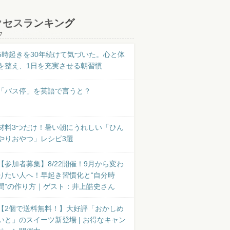
クセスランキング
7
5時起きを30年続けて気づいた。心と体
を整え、1日を充実させる朝習慣
「バス停」を英語で言うと？
材料3つだけ！暑い朝にうれしい「ひん
やりおやつ」レシピ3選
【参加者募集】8/22開催！9月から変わ
りたい人へ！早起き習慣化と“自分時
間”の作り方｜ゲスト：井上皓史さん
【2個で送料無料！】大好評「おかしめ
いと」のスイーツ新登場 | お得なキャン