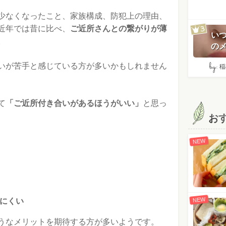
少なくなったこと、家族構成、防犯上の理由、
近年では昔に比べ、
ご近所さんとの繋がりが薄
い
。
のメ
by:
いが苦手と感じている方が多いかもしれません
稲
て
「ご近所付き合いがあるほうがいい」
と思っ
お
NEW
NEW
にくい
うなメリットを期待する方が多いようです。