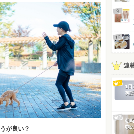
BLOG
連
1
英
朝
朝
うが良い？