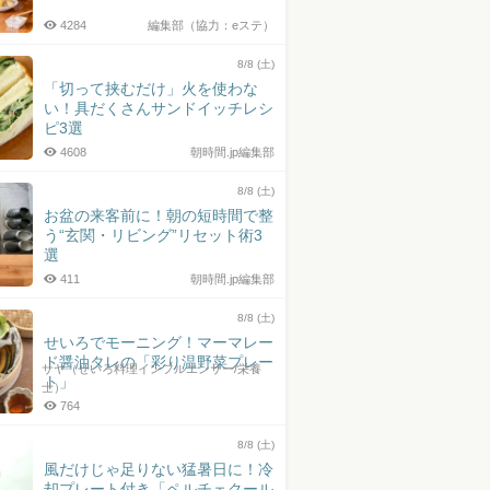
4284
編集部（協力：eステ）
8/8 (土)
「切って挟むだけ」火を使わな
い！具だくさんサンドイッチレシ
ピ3選
4608
朝時間.jp編集部
8/8 (土)
お盆の来客前に！朝の短時間で整
う“玄関・リビング”リセット術3
選
411
朝時間.jp編集部
8/8 (土)
せいろでモーニング！マーマレー
ド醤油タレの「彩り温野菜プレー
サヤ（せいろ料理インフルエンサー/栄養
ト」
士）
764
8/8 (土)
風だけじゃ足りない猛暑日に！冷
却プレート付き「ペルチェクール