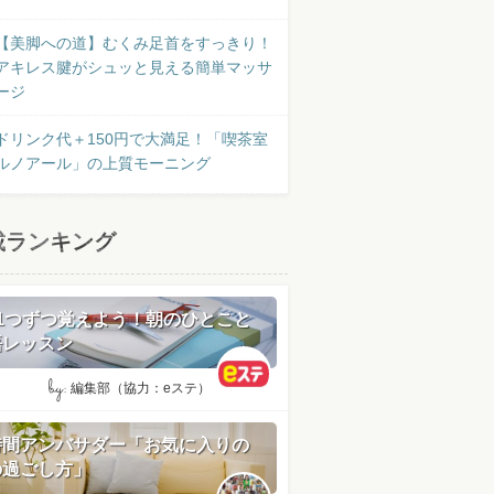
【美脚への道】むくみ足首をすっきり！
アキレス腱がシュッと見える簡単マッサ
ージ
ドリンク代＋150円で大満足！「喫茶室
ルノアール」の上質モーニング
載ランキング
日1つずつ覚えよう！朝のひとこと
語レッスン
by:
編集部（協力：eステ）
時間アンバサダー「お気に入りの
の過ごし方」