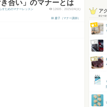
付き合い」のマナーとは
らすためのマナーレッスン
12605
2025/2/4(火)
ア
8/1
〜
8/
林 慶子（マナー講師）