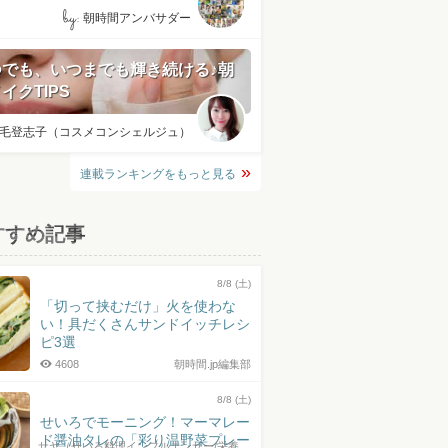
by:
朝時間アンバサダー
つでも、いつまでも輝き続ける♪朝
イクTIPS
毛登志子（コスメコンシェルジュ）
連載ランキングをもっと見る
すすめ記事
8/8 (土)
「切って挟むだけ」火を使わな
い！具だくさんサンドイッチレシ
ピ3選
4608
朝時間.jp編集部
8/8 (土)
せいろでモーニング！マーマレー
ド醤油タレの「彩り温野菜プレー
サヤ（せいろ料理インフルエンサー/栄養