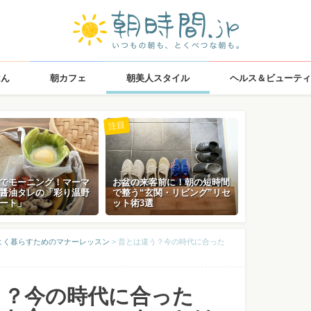
はん
朝カフェ
朝美人スタイル
ヘルス＆ビューティ
注目
でモーニング！マーマ
お盆の来客前に！朝の短時間
醤油タレの「彩り温野
で整う“玄関・リビング”リセ
ート」
ット術3選
よく暮らすためのマナーレッスン
>
昔とは違う？今の時代に合った
う？今の時代に合った