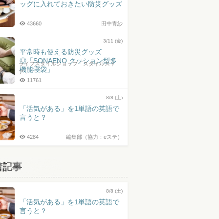
ッグに入れておきたい防災グッズ
43660
田中青紗
3/11 (金)
平常時も使える防災グッズ
◎「SONAENO クッション型多
ライフスタイルショップ「スタイルスト
機能寝袋」
ア」
11761
8/8 (土)
「活気がある」を1単語の英語で
言うと？
4284
編集部（協力：eステ）
着記事
8/8 (土)
「活気がある」を1単語の英語で
言うと？