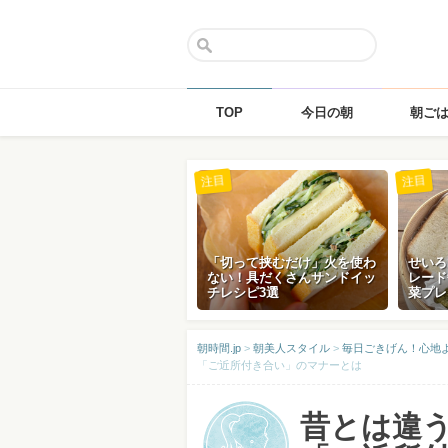
TOP
今日の朝
朝ご
Skip
注目
注目
to
content
「切って挟むだけ」火を使わ
せいろ
ない！具だくさんサンドイッ
レード
チレシピ3選
菜プレ
朝時間.jp
>
朝美人スタイル
>
毎日ごきげん！心地
「ご近所付き合い」のマナーとは
昔とは違