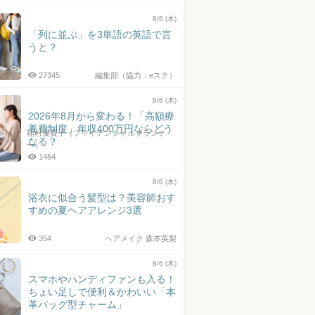
井上皓史さん
8/6 (木)
「列に並ぶ」を3単語の英語で言
うと？
27345
編集部（協力：eステ）
8/6 (木)
2026年8月から変わる！「高額療
養費制度」年収400万円ならどう
稲村優貴子（ファイナンシャルプランナ
なる？
ー）
1464
8/6 (木)
浴衣に似合う髪型は？美容師おす
すめの夏ヘアアレンジ3選
354
ヘアメイク 森本英梨
8/6 (木)
スマホやハンディファンも入る！
ちょい足しで便利＆かわいい「本
革バッグ型チャーム」