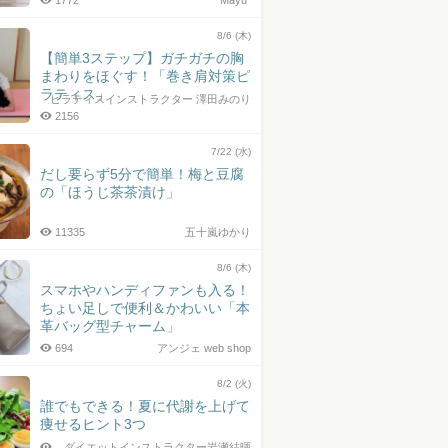
1772
Mayu*
8/6 (木)
【簡単3ステップ】ガチガチの胸
まわりをほぐす！「巻き肩対策ピ
ラティス」
ピラティスインストラクター 澤田みのり
2156
7/22 (水)
だし要らず5分で簡単！梅と豆腐
の「ほうじ茶茶漬け」
11335
五十嵐ゆかり
8/6 (木)
スマホやハンディファンも入る！
ちょい足しで便利＆かわいい「本
革バッグ型チャーム」
694
アンジェ web shop
8/2 (火)
誰でもできる！夏に代謝を上げて
痩せるヒント3つ
ダイエットインストラクター岩瀬結暉