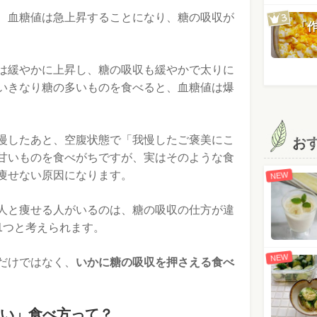
、血糖値は急上昇することになり、糖の吸収が
「
は緩やかに上昇し、糖の吸収も緩やかで太りに
いきなり糖の多いものを食べると、血糖値は爆
慢したあと、空腹状態で「我慢したご褒美にこ
お
甘いものを食べがちですが、実はそのような食
痩せない原因になります。
NEW
人と痩せる人がいるのは、糖の吸収の仕方が違
1つと考えられます。
NEW
だけではなく、
いかに糖の吸収を押さえる食べ
い」食べ方って？