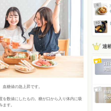
連
1
英
、血糖値の急上昇です。
朝
朝
度を数値にしたもの。糖が口から入り体内に吸
みます。