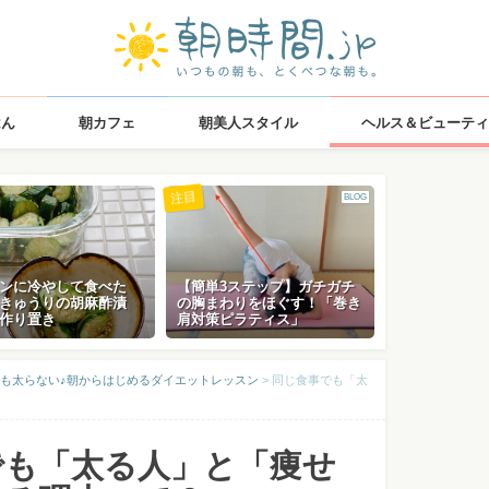
はん
朝カフェ
朝美人スタイル
ヘルス＆ビューティ
注目
BLOG
ンに冷やして食べた
【簡単3ステップ】ガチガチ
きゅうりの胡麻酢漬
の胸まわりをほぐす！「巻き
作り置き
肩対策ピラティス」
も太らない♪朝からはじめるダイエットレッスン
>
同じ食事でも「太
でも「太る人」と「痩せ