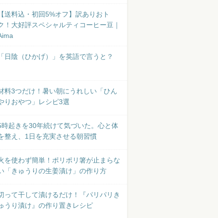
【送料込・初回5%オフ】訳ありおト
ク！大好評スペシャルティコーヒー豆｜
Aima
「日陰（ひかげ）」を英語で言うと？
材料3つだけ！暑い朝にうれしい「ひん
やりおやつ」レシピ3選
5時起きを30年続けて気づいた。心と体
を整え、1日を充実させる朝習慣
火を使わず簡単！ポリポリ箸が止まらな
い「きゅうりの生姜漬け」の作り方
切って干して漬けるだけ！『パリパリき
ゅうり漬け』の作り置きレシピ