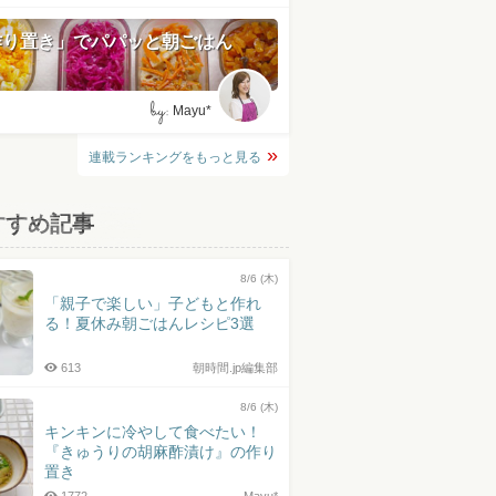
作り置き」でパパッと朝ごはん
by:
Mayu*
連載ランキングをもっと見る
すすめ記事
8/6 (木)
「親子で楽しい」子どもと作れ
る！夏休み朝ごはんレシピ3選
613
朝時間.jp編集部
8/6 (木)
キンキンに冷やして食べたい！
『きゅうりの胡麻酢漬け』の作り
置き