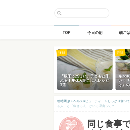
TOP
今日の朝
朝ご
Skip
注目
注目
to
content
「親子で楽しい」子どもと作
キンキ
れる！夏休み朝ごはんレシピ
い！『
3選
け』の
朝時間.jp
>
ヘルス&ビューティー
>
しっかり食べて
る人」と「痩せる人」がいる理由って？
同じ食事