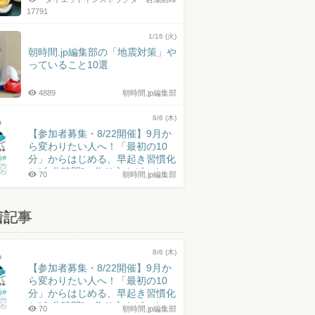
17791
1/16 (火)
朝時間.jp編集部の「地震対策」や
っていること10選
4889
朝時間.jp編集部
8/6 (木)
【参加者募集・8/22開催】9月か
ら変わりたい人へ！「最初の10
分」からはじめる、早起き習慣化
と“自分時間”の作り方｜ゲスト：
70
朝時間.jp編集部
井上皓史さん
着記事
8/6 (木)
【参加者募集・8/22開催】9月か
ら変わりたい人へ！「最初の10
分」からはじめる、早起き習慣化
と“自分時間”の作り方｜ゲスト：
70
朝時間.jp編集部