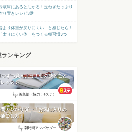
冷蔵庫にあると助かる！玉ねぎたっぷり
作り置きレシピ3選
昔より体重が戻りにくい…と感じたら！
「太りにくい体」をつくる朝習慣3つ
載ランキング
日1つずつ覚えよう！朝のひとこと
語レッスン
by:
編集部（協力：eステ）
時間アンバサダー「お気に入りの
の過ごし方」
by:
朝時間アンバサダー