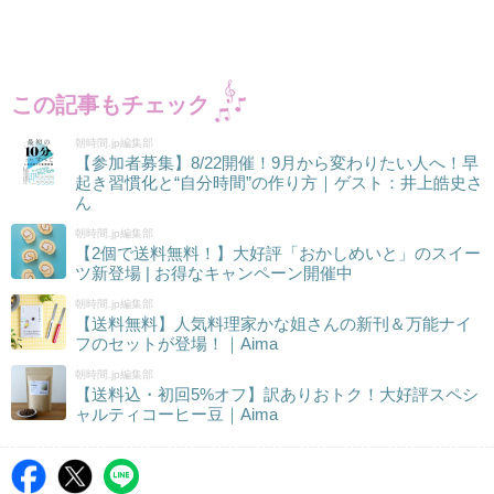
この記事もチェック
朝時間.jp編集部
【参加者募集】8/22開催！9月から変わりたい人へ！早
起き習慣化と“自分時間”の作り方｜ゲスト：井上皓史さ
ん
朝時間.jp編集部
【2個で送料無料！】大好評「おかしめいと」のスイー
ツ新登場 | お得なキャンペーン開催中
朝時間.jp編集部
【送料無料】人気料理家かな姐さんの新刊＆万能ナイ
フのセットが登場！｜Aima
朝時間.jp編集部
【送料込・初回5%オフ】訳ありおトク！大好評スペシ
ャルティコーヒー豆｜Aima