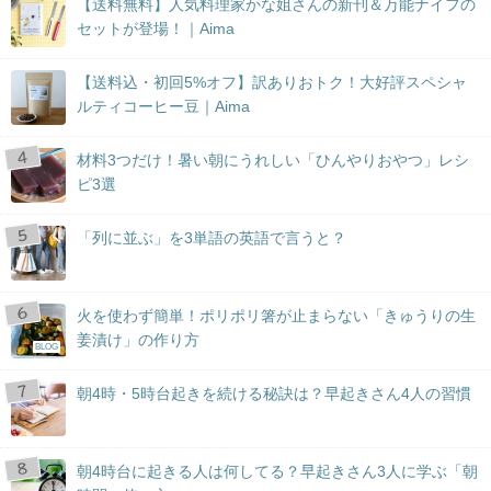
【送料無料】人気料理家かな姐さんの新刊＆万能ナイフの
セットが登場！｜Aima
【送料込・初回5%オフ】訳ありおトク！大好評スペシャ
ルティコーヒー豆｜Aima
材料3つだけ！暑い朝にうれしい「ひんやりおやつ」レシ
ピ3選
「列に並ぶ」を3単語の英語で言うと？
火を使わず簡単！ポリポリ箸が止まらない「きゅうりの生
姜漬け」の作り方
BLOG
朝4時・5時台起きを続ける秘訣は？早起きさん4人の習慣
朝4時台に起きる人は何してる？早起きさん3人に学ぶ「朝