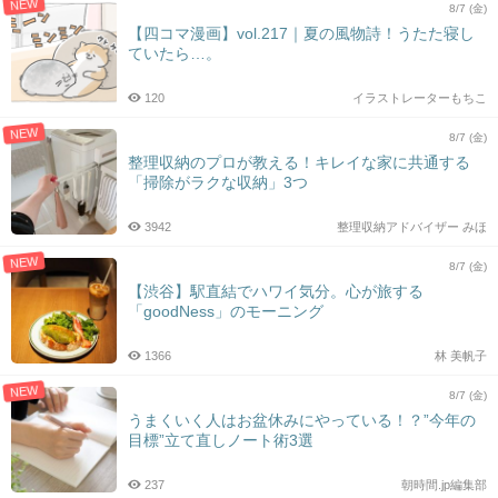
NEW
8/7 (金)
【四コマ漫画】vol.217｜夏の風物詩！うたた寝し
ていたら…。
120
イラストレーターもちこ
NEW
8/7 (金)
整理収納のプロが教える！キレイな家に共通する
「掃除がラクな収納」3つ
3942
整理収納アドバイザー みほ
NEW
8/7 (金)
【渋谷】駅直結でハワイ気分。心が旅する
「goodNess」のモーニング
1366
林 美帆子
NEW
8/7 (金)
うまくいく人はお盆休みにやっている！？”今年の
目標”立て直しノート術3選
237
朝時間.jp編集部