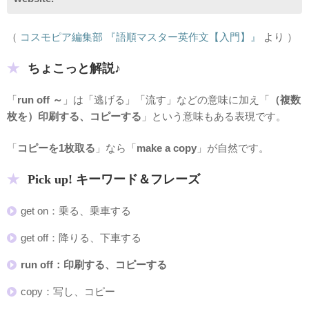
（
コスモピア編集部 『語順マスター英作文【入門】』
より ）
ちょこっと解説♪
「
run off ～
」は「逃げる」「流す」などの意味に加え「
（複数
枚を）印刷する、コピーする
」という意味もある表現です。
「
コピーを1枚取る
」なら「
make a copy
」が自然です。
Pick up! キーワード＆フレーズ
get on：乗る、乗車する
get off：降りる、下車する
run off：印刷する、コピーする
copy：写し、コピー