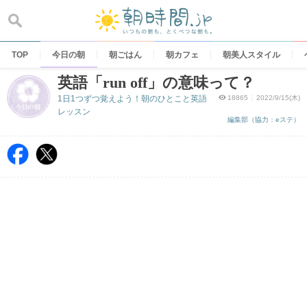
Skip
to
content
TOP
今日の朝
朝ごはん
朝カフェ
朝美人スタイル
英語「run off」の意味って？
1日1つずつ覚えよう！朝のひとこと英語
18865
2022/9/15(木)
レッスン
編集部（協力：eステ）