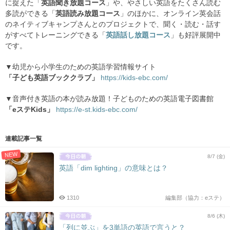
に捉えた「
英語聞き放題コース
」や、やさしい英語をたくさん読む
多読ができる「
英語読み放題コース
」のほかに、オンライン英会話
のネイティブキャンプさんとのプロジェクトで、聞く・読む・話す
がすべてトレーニングできる「
英語話し放題コース
」も好評展開中
です。
▼幼児から小学生のための英語学習情報サイト
「子ども英語ブッククラブ」
https://kids-ebc.com/
▼音声付き英語の本が読み放題！子どものための英語電子図書館
「eステKids」
https://e-st.kids-ebc.com/
連載記事一覧
NEW
8/7 (金)
英語「dim lighting」の意味とは？
1310
編集部（協力：eステ）
8/6 (木)
「列に並ぶ」を3単語の英語で言うと？