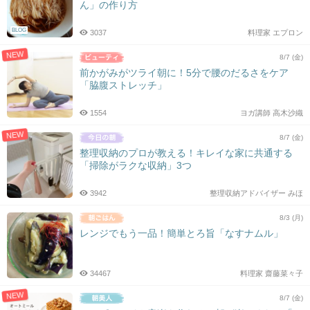
ん」の作り方
BLOG
3037
料理家 エプロン
NEW
8/7 (金)
前かがみがツライ朝に！5分で腰のだるさをケア
「脇腹ストレッチ」
1554
ヨガ講師 高木沙織
NEW
8/7 (金)
整理収納のプロが教える！キレイな家に共通する
「掃除がラクな収納」3つ
3942
整理収納アドバイザー みほ
8/3 (月)
レンジでもう一品！簡単とろ旨「なすナムル」
34467
料理家 齋藤菜々子
NEW
8/7 (金)