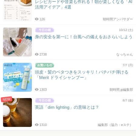
レシピカードや音楽も作れる！朝が楽しくなる「AI
活用アイデア」4選
126
朝時間アンバサダー
10/12 (土)
身の安全を第一に！台風への備えをおさらいしよう
2738
なっちゃん
7/7 (月)
頭皮・髪のベタつきをスッキリ！パチパチ弾ける
「Merit ドライシャンプー」
1303
朝時間.jp編集部
NEW
8/7 (金)
英語「dim lighting」の意味とは？
1310
編集部（協力：eステ）