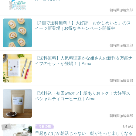
朝時間.jp編集部
【2個で送料無料！】大好評「おかしめいと」のス
イーツ新登場 | お得なキャンペーン開催中
朝時間.jp編集部
【送料無料】人気料理家かな姐さんの新刊＆万能ナ
イフのセットが登場！｜Aima
朝時間.jp編集部
【送料込・初回5%オフ】訳ありおトク！大好評ス
ペシャルティコーヒー豆｜Aima
朝時間.jp編集部
8/4 (火)
早起きだけが朝活じゃない！朝がもっと楽しくなる