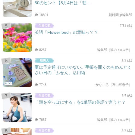
50のヒント【8月4日は「朝...
18801
朝時間.jp編集部
7/31 (金)
英語「Flower bed」の意味って？
8267
編集部（協力：eステ）
8/1 (土)
夏は予定通りにいかない。手帳を開くのもめんどく
さい日の「ふせん」活用術
BLOG
7743
かなころ（石山可奈子）
8/4 (火)
「頭を空っぽにする」を3単語の英語で言うと？
7667
編集部（協力：eステ）
8/1 (土)