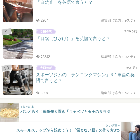
「自然光」を英語で言うと？
7207
編集部（協力：eステ）
7/29 (水)
「日陰（ひかげ）」を英語で言うと？
72832
編集部（協力：eステ）
8/3 (月)
スポーツジムの「ランニングマシン」を1単語の英
語で言うと？
3260
編集部（協力：eステ）
« 前の記事
パンと合う！簡単作り置き「キャベツと玉子のサラダ」
次の記事 »
スモールステップから始めよう！「悩まない脳」の作り方3つ