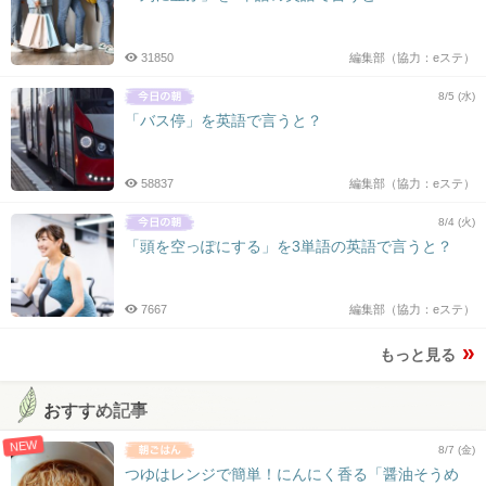
31850
編集部（協力：eステ）
8/5 (水)
「バス停」を英語で言うと？
58837
編集部（協力：eステ）
8/4 (火)
「頭を空っぽにする」を3単語の英語で言うと？
7667
編集部（協力：eステ）
もっと見る
おすすめ記事
NEW
8/7 (金)
つゆはレンジで簡単！にんにく香る「醤油そうめ