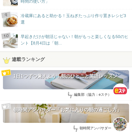
時間の使い方」
冷蔵庫にあると助かる！玉ねぎたっぷり作り置きレシピ3
選
早起きだけが朝活じゃない！朝がもっと楽しくなる50のヒ
ント【8月4日は「朝...
連載ランキング
1日1つずつ覚えよう！朝のひとこと英語レッスン
by:
編集部（協力：eステ）
朝時間アンバサダー「お気に入りの朝の過ごし方」
by:
朝時間アンバサダー