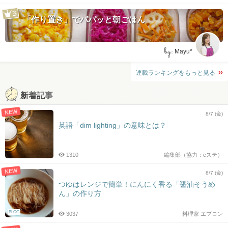
「作り置き」でパパッと朝ごはん
by:
Mayu*
連載ランキングをもっと見る
新着記事
NEW
8/7 (金)
英語「dim lighting」の意味とは？
1310
編集部（協力：eステ）
NEW
8/7 (金)
つゆはレンジで簡単！にんにく香る「醤油そうめ
ん」の作り方
BLOG
3037
料理家 エプロン