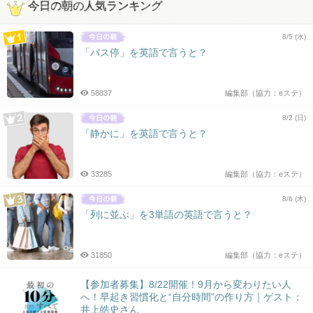
今日の朝の人気ランキング
8/5 (水)
「バス停」を英語で言うと？
58837
編集部（協力：eステ）
8/2 (日)
「静かに」を英語で言うと？
33285
編集部（協力：eステ）
8/6 (木)
「列に並ぶ」を3単語の英語で言うと？
31850
編集部（協力：eステ）
【参加者募集】8/22開催！9月から変わりたい人
へ！早起き習慣化と“自分時間”の作り方｜ゲスト：
井上皓史さん