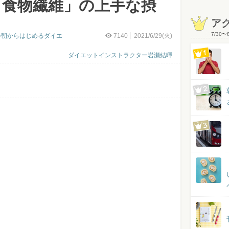
「食物繊維」の上手な摂
ア
7/30
〜
♪朝からはじめるダイエ
7140
2021/6/29(火)
ダイエットインストラクター岩瀬結暉