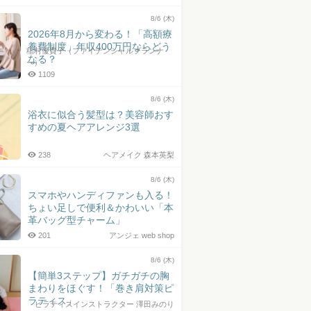
8/6 (木)
2026年8月から変わる！「高額療
養費制度」年収400万円ならどう
稲村優貴子（ファイナンシャルプランナ
なる？
ー）
1109
8/6 (木)
浴衣に似合う髪型は？美容師おす
すめの夏ヘアアレンジ3選
238
ヘアメイク 森本英梨
8/6 (木)
スマホやハンディファンも入る！
ちょい足しで便利＆かわいい「本
革バッグ型チャーム」
201
アンジェ web shop
8/6 (木)
【簡単3ステップ】ガチガチの胸
まわりをほぐす！「巻き肩対策ピ
ラティス」
ピラティスインストラクター 澤田みのり