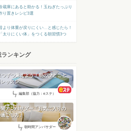
冷蔵庫にあると助かる！玉ねぎたっぷり
作り置きレシピ3選
昔より体重が戻りにくい…と感じたら！
「太りにくい体」をつくる朝習慣3つ
載ランキング
日1つずつ覚えよう！朝のひとこと
語レッスン
by:
編集部（協力：eステ）
時間アンバサダー「お気に入りの
の過ごし方」
by:
朝時間アンバサダー