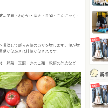
材
…昆布・わかめ・寒天・果物・こんにゃく・
NEW
を吸収して膨らみ便のカサを増します。便が増
運動が促進され排便が促されます。
材
…野菜・豆類・きのこ類・穀類の外皮など
新
NEW