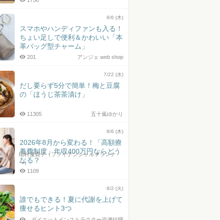
1736
8/6 (木)
スマホやハンディファンも入る！
ちょい足しで便利＆かわいい「本
革バッグ型チャーム」
201
アンジェ web shop
7/22 (水)
だし要らず5分で簡単！梅と豆腐
の「ほうじ茶茶漬け」
11305
五十嵐ゆかり
8/6 (木)
2026年8月から変わる！「高額療
養費制度」年収400万円ならどう
稲村優貴子（ファイナンシャルプランナ
なる？
ー）
1109
8/2 (火)
誰でもできる！夏に代謝を上げて
痩せるヒント3つ
ダイエットインストラクター岩瀬結暉