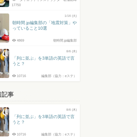
17750
1/16 (火)
朝時間.jp編集部の「地震対策」や
っていること10選
4869
朝時間.jp編集部
8/6 (木)
「列に並ぶ」を3単語の英語で言
うと？
10716
編集部（協力：eステ）
着記事
8/6 (木)
「列に並ぶ」を3単語の英語で言
うと？
10716
編集部（協力：eステ）