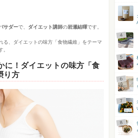
バサダー
で、
ダイエット講師
の
岩瀬結暉
です。
れる、ダイエットの味方「食物繊維」をテーマ
す。
かに！ダイエットの味方「食
摂り方
BLOG