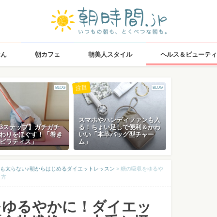
はん
朝カフェ
朝美人スタイル
ヘルス＆ビューティ
注目
BLOG
BLOG
スマホやハンディファンも入
3ステップ】ガチガチ
る！ちょい足しで便利＆かわ
わりをほぐす！「巻き
いい「本革バッグ型チャー
ピラティス」
ム」
も太らない♪朝からはじめるダイエットレッスン
>
糖の吸収をゆるや
り方
をゆるやかに！ダイエッ