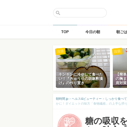
TOP
今日の朝
朝ご
Skip
注目
注目
to
content
キンキンに冷やして食べた
【簡単
い！『きゅうりの胡麻酢漬
の胸ま
け』の作り置き
肩対策
朝時間.jp
>
ヘルス&ビューティー
>
しっかり食べて
かに！ダイエットの味方「食物繊維」の上手な摂
糖の吸収