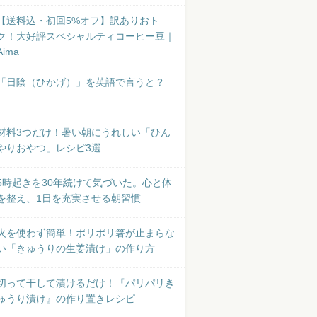
【送料込・初回5%オフ】訳ありおト
ク！大好評スペシャルティコーヒー豆｜
Aima
「日陰（ひかげ）」を英語で言うと？
材料3つだけ！暑い朝にうれしい「ひん
やりおやつ」レシピ3選
5時起きを30年続けて気づいた。心と体
を整え、1日を充実させる朝習慣
火を使わず簡単！ポリポリ箸が止まらな
い「きゅうりの生姜漬け」の作り方
切って干して漬けるだけ！『パリパリき
ゅうり漬け』の作り置きレシピ