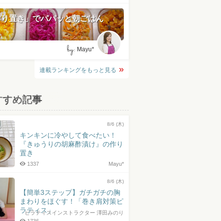
作り置き」でパパッと朝ごはん
by:
Mayu*
連載ランキングをもっと見る
すすめ記事
8/6 (木)
キンキンに冷やして食べたい！
『きゅうりの胡麻酢漬け』の作り
置き
1337
Mayu*
8/6 (木)
【簡単3ステップ】ガチガチの胸
まわりをほぐす！「巻き肩対策ピ
ラティス」
ピラティスインストラクター 澤田みのり