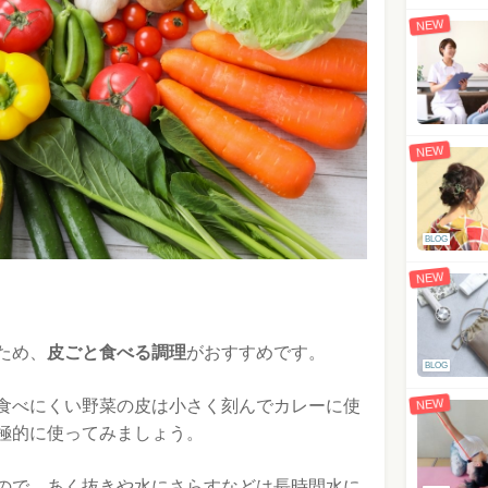
NEW
NEW
BLOG
NEW
ため、
皮ごと食べる調理
がおすすめです。
BLOG
NEW
食べにくい野菜の皮は小さく刻んでカレーに使
極的に使ってみましょう。
ので、あく抜きや水にさらすなどは長時間水に