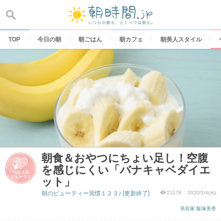
Skip
to
content
TOP
今日の朝
朝ごはん
朝カフェ
朝美人スタイル
朝食＆おやつにちょい足し！空腹
を感じにくい「バナキャベダイエ
ット」
朝のビューティー習慣１２３♪ [更新終了]
21178
2020/2/4(火)
美容家 飯塚美香