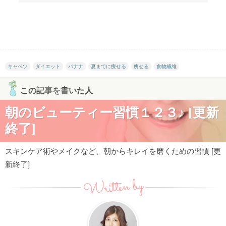
キャベツ
ダイエット
バナナ
夏までに痩せる
痩せる
食物繊維
この記事を書いた人
朝のビューティー習慣１２３♪ [更新
終了]
スキンケア術やメイクなど、朝からキレイを磨くための習慣 [更
新終了]
Written by