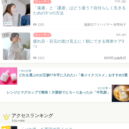
7/31 (金)
「遠慮」と「謙虚」はどう違う？自分らしく生きる
ための3つの方法
BLOG
1161
脳腸活アドバイザー 桜華純子
8/6 (木)
疲れ目・目元の老け見えに！朝にできる簡単ケア3
つ
1312
朝時間.jp編集部
« 前の記事
どれを選ぶのが正解!?今手に入れたい「春メイクコスメ」おすすめ3選
次の記事 »
レンジとマグカップで簡単！片栗粉でとろ～りあったか「牛乳餅」
アクセスランキング
7/31
〜
8/6