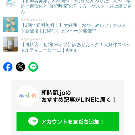
【参加者募集】8/22開催！9月から変わりたい人へ！早
起き習慣化と“自分時間”の作り方｜ゲスト：井上皓史さ
ん
朝時間.jp編集部
【2個で送料無料！】大好評「おかしめいと」のスイー
ツ新登場 | お得なキャンペーン開催中
朝時間.jp編集部
【送料込・初回5%オフ】訳ありおトク！大好評スペシ
ャルティコーヒー豆｜Aima