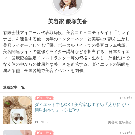
美容家 飯塚美香
有限会社アイアール代表取締役。美容コミュニティサイト「キレイ
ナビ」を運営する他、長年のインターネットと美容の知識を生かし
美容ライターとしても活躍。ポータルサイトでの美容コラム執筆、
美容関連サイトの監修やライター講師などを担当する。日本ダイエ
ット健康協会認定インストラクター等の資格を生かし、外側だけで
なく体の中からの健康的な美しさを追求する。ダイエットの講師を
務める他、全国各地で美容イベントを開催。
連載記事一覧
6/30 (火)
ダイエット中もOK！美容家おすすめ「太りにくい
簡単おやつ」レシピ3つ
19162
美容家 飯塚美香
6/23 (火)