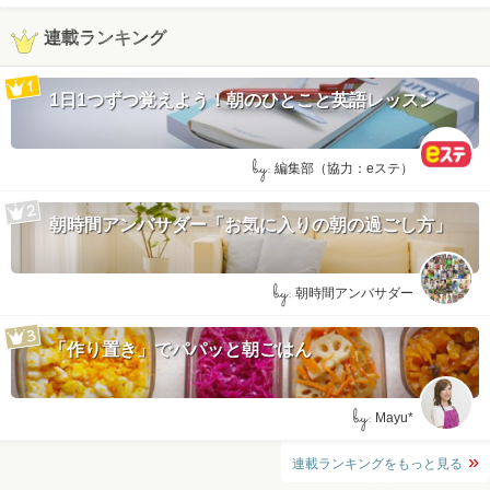
連載ランキング
1日1つずつ覚えよう！朝のひとこと英語レッスン
by:
編集部（協力：eステ）
朝時間アンバサダー「お気に入りの朝の過ごし方」
by:
朝時間アンバサダー
「作り置き」でパパッと朝ごはん
by:
Mayu*
連載ランキングをもっと見る