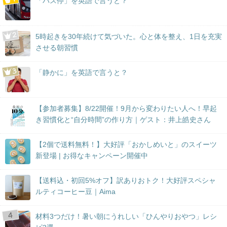
「バス停」を英語で言うと？
5時起きを30年続けて気づいた。心と体を整え、1日を充実
させる朝習慣
「静かに」を英語で言うと？
【参加者募集】8/22開催！9月から変わりたい人へ！早起
き習慣化と“自分時間”の作り方｜ゲスト：井上皓史さん
【2個で送料無料！】大好評「おかしめいと」のスイーツ
新登場 | お得なキャンペーン開催中
【送料込・初回5%オフ】訳ありおトク！大好評スペシャ
ルティコーヒー豆｜Aima
材料3つだけ！暑い朝にうれしい「ひんやりおやつ」レシ