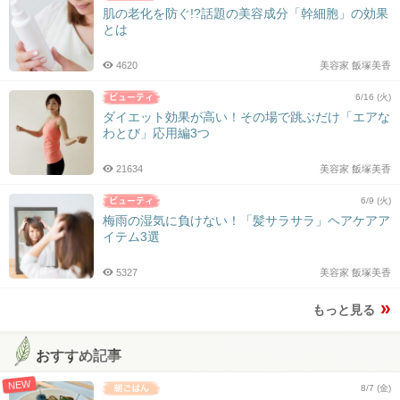
肌の老化を防ぐ!?話題の美容成分「幹細胞」の効果
とは
4620
美容家 飯塚美香
6/16 (火)
ダイエット効果が高い！その場で跳ぶだけ「エアな
わとび」応用編3つ
21634
美容家 飯塚美香
6/9 (火)
梅雨の湿気に負けない！「髪サラサラ」ヘアケアア
イテム3選
5327
美容家 飯塚美香
もっと見る
おすすめ記事
NEW
8/7 (金)