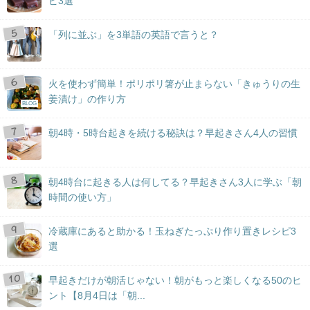
ピ3選
「列に並ぶ」を3単語の英語で言うと？
火を使わず簡単！ポリポリ箸が止まらない「きゅうりの生
姜漬け」の作り方
BLOG
朝4時・5時台起きを続ける秘訣は？早起きさん4人の習慣
朝4時台に起きる人は何してる？早起きさん3人に学ぶ「朝
時間の使い方」
冷蔵庫にあると助かる！玉ねぎたっぷり作り置きレシピ3
選
早起きだけが朝活じゃない！朝がもっと楽しくなる50のヒ
ント【8月4日は「朝...