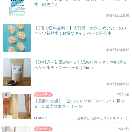
井上皓史さん
朝時間.jp編集部
【2個で送料無料！】大好評「おかしめいと」のス
イーツ新登場 | お得なキャンペーン開催中
朝時間.jp編集部
【送料込・初回5%オフ】訳ありおトク！大好評ス
ペシャルティコーヒー豆｜Aima
朝時間.jp編集部
7/26 (日)
【美脚への道】「ぼってりひざ」をすっきり見せ
る！360度簡単マッサージ
BLOG
46332
金井志江（脚やせコンサルタント）
7/31 (金)