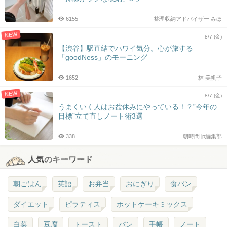
6155
整理収納アドバイザー みほ
NEW
8/7 (金)
【渋谷】駅直結でハワイ気分。心が旅する
「goodNess」のモーニング
1652
林 美帆子
NEW
8/7 (金)
うまくいく人はお盆休みにやっている！？”今年の
目標”立て直しノート術3選
338
朝時間.jp編集部
人気のキーワード
朝ごはん
英語
お弁当
おにぎり
食パン
ダイエット
ピラティス
ホットケーキミックス
白菜
豆腐
トースト
パン
手帳
ノート