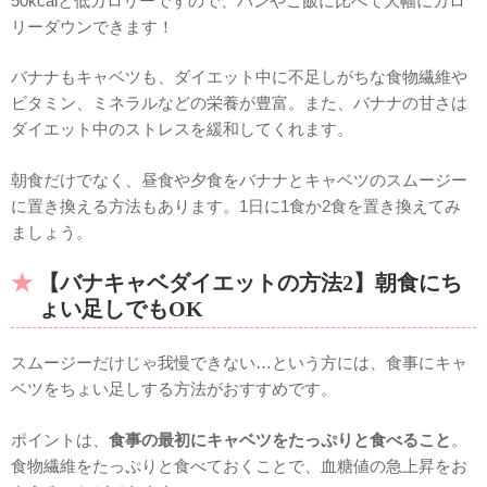
50kcalと低カロリーですので、パンやご飯に比べて大幅にカロ
リーダウンできます！
バナナもキャベツも、ダイエット中に不足しがちな食物繊維や
ビタミン、ミネラルなどの栄養が豊富。また、バナナの甘さは
ダイエット中のストレスを緩和してくれます。
朝食だけでなく、昼食や夕食をバナナとキャベツのスムージー
に置き換える方法もあります。1日に1食か2食を置き換えてみ
ましょう。
【バナキャベダイエットの方法2】朝食にち
ょい足しでもOK
スムージーだけじゃ我慢できない…という方には、食事にキャ
ベツをちょい足しする方法がおすすめです。
ポイントは、
食事の最初にキャベツをたっぷりと食べること
。
食物繊維をたっぷりと食べておくことで、血糖値の急上昇をお