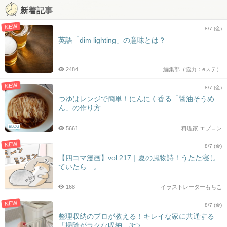
新着記事
NEW
8/7 (金)
英語「dim lighting」の意味とは？
2484
編集部（協力：eステ）
NEW
8/7 (金)
つゆはレンジで簡単！にんにく香る「醤油そうめ
ん」の作り方
BLOG
5661
料理家 エプロン
NEW
8/7 (金)
【四コマ漫画】vol.217｜夏の風物詩！うたた寝し
ていたら…。
168
イラストレーターもちこ
NEW
8/7 (金)
整理収納のプロが教える！キレイな家に共通する
「掃除がラクな収納」3つ