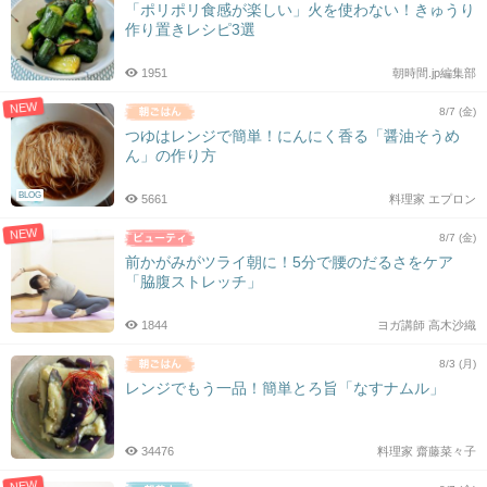
「ポリポリ食感が楽しい」火を使わない！きゅうり
作り置きレシピ3選
1951
朝時間.jp編集部
NEW
8/7 (金)
つゆはレンジで簡単！にんにく香る「醤油そうめ
ん」の作り方
BLOG
5661
料理家 エプロン
NEW
8/7 (金)
前かがみがツライ朝に！5分で腰のだるさをケア
「脇腹ストレッチ」
1844
ヨガ講師 高木沙織
8/3 (月)
レンジでもう一品！簡単とろ旨「なすナムル」
34476
料理家 齋藤菜々子
NEW