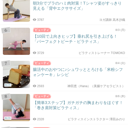
朝3分でブラのハミ肉対策！Tシャツ姿がすっきり
見える「背中エクササイズ」
3787
ヨガ講師 高木沙織
8/3 (月)
【10回で上向きヒップ】垂れ尻を引き上げる！
「パーフェクトピーチ・ピラティス」
3729
ピラティストレーナー TOMOKO
8/4 (火)
腸活中のおやつに♪シュワッととろける「米粉シフ
ォンケーキ」レシピ
BLOG
2593
神田恵（Hana）（美腸ケアセラピスト）
8/6 (木)
【簡単3ステップ】ガチガチの胸まわりをほぐす！
「巻き肩対策ピラティス」
BLOG
2328
ピラティスインストラクター 澤田みのり