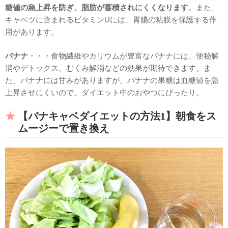
糖値の急上昇を防ぎ、脂肪が蓄積されにくくなります
。また、
キャベツに含まれるビタミンUには、胃腸の粘膜を保護する作
用があります。
バナナ
・・・食物繊維やカリウムが豊富なバナナには、便秘解
消やデトックス、むくみ解消などの効果が期待できます。ま
た、バナナには甘みがありますが、バナナの果糖は血糖値を急
上昇させにくいので、ダイエット中のおやつにぴったり。
【バナキャベダイエットの方法1】朝食をス
ムージーで置き換え