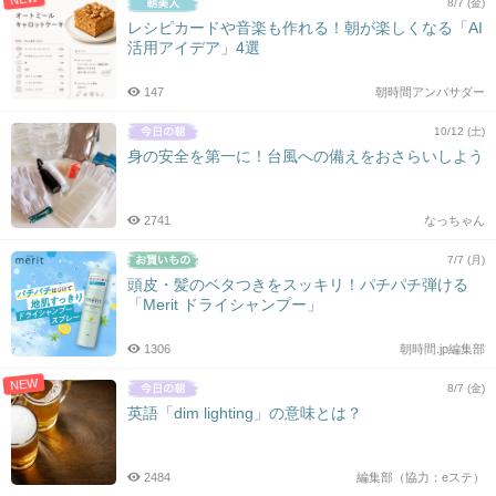
8/7 (金)
レシピカードや音楽も作れる！朝が楽しくなる「AI
活用アイデア」4選
147
朝時間アンバサダー
10/12 (土)
身の安全を第一に！台風への備えをおさらいしよう
2741
なっちゃん
7/7 (月)
頭皮・髪のベタつきをスッキリ！パチパチ弾ける
「Merit ドライシャンプー」
1306
朝時間.jp編集部
NEW
8/7 (金)
英語「dim lighting」の意味とは？
2484
編集部（協力：eステ）