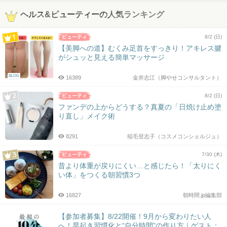
ヘルス&ビューティーの人気ランキング
8/2 (日)
【美脚への道】むくみ足首をすっきり！アキレス腱
がシュッと見える簡単マッサージ
BLOG
16389
金井志江（脚やせコンサルタント）
8/2 (日)
ファンデの上からどうする？真夏の「日焼け止め塗
り直し」メイク術
8291
稲毛登志子（コスメコンシェルジュ）
7/30 (木)
昔より体重が戻りにくい…と感じたら！「太りにく
い体」をつくる朝習慣3つ
16827
朝時間.jp編集部
【参加者募集】8/22開催！9月から変わりたい人
へ！早起き習慣化と“自分時間”の作り方｜ゲスト：