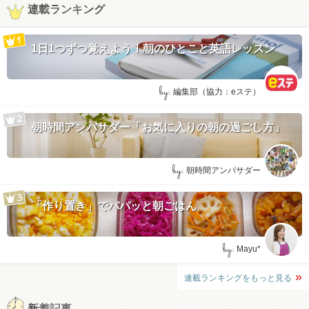
連載ランキング
1日1つずつ覚えよう！朝のひとこと英語レッスン
by:
編集部（協力：eステ）
朝時間アンバサダー「お気に入りの朝の過ごし方」
by:
朝時間アンバサダー
「作り置き」でパパッと朝ごはん
by:
Mayu*
連載ランキングをもっと見る
新着記事