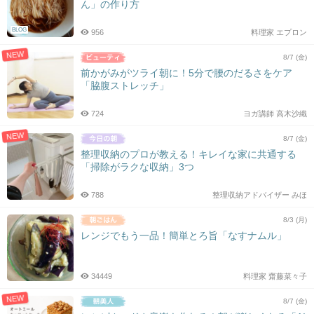
ん」の作り方
BLOG
956
料理家 エプロン
NEW
8/7 (金)
前かがみがツライ朝に！5分で腰のだるさをケア
「脇腹ストレッチ」
724
ヨガ講師 高木沙織
NEW
8/7 (金)
整理収納のプロが教える！キレイな家に共通する
「掃除がラクな収納」3つ
788
整理収納アドバイザー みほ
8/3 (月)
レンジでもう一品！簡単とろ旨「なすナムル」
34449
料理家 齋藤菜々子
NEW
8/7 (金)