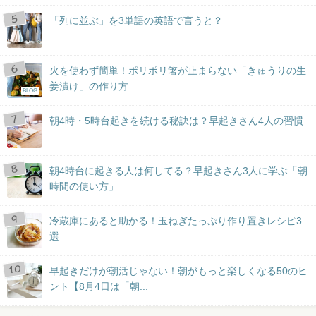
「列に並ぶ」を3単語の英語で言うと？
火を使わず簡単！ポリポリ箸が止まらない「きゅうりの生
姜漬け」の作り方
BLOG
朝4時・5時台起きを続ける秘訣は？早起きさん4人の習慣
朝4時台に起きる人は何してる？早起きさん3人に学ぶ「朝
時間の使い方」
冷蔵庫にあると助かる！玉ねぎたっぷり作り置きレシピ3
選
早起きだけが朝活じゃない！朝がもっと楽しくなる50のヒ
ント【8月4日は「朝...