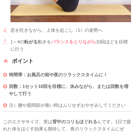
息を吐きながら、上体を起こし（1）の姿勢へ
1～4の
転がる
動きを
バランスをとりながら
10回ほどを目標
に行う
ポイント
時間帯：お風呂の前や夜のリラックスタイムに！
回数：
1セット10回を目標に、休みながら、または回数を増
やして行う
注）腰や股関節が痛い時はムリせずおやすみしてください
このエクササイズ、実は
背中のコリもほぐれる
んです。1日で疲
れた体をほぐす効果も期待して、夜のリラックスタイムにぜ