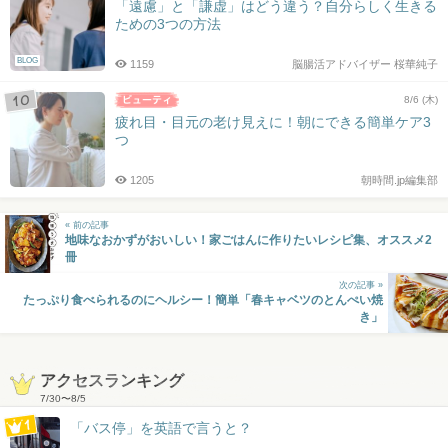
「遠慮」と「謙虚」はどう違う？自分らしく生きる
ための3つの方法
BLOG
1159
脳腸活アドバイザー 桜華純子
8/6 (木)
疲れ目・目元の老け見えに！朝にできる簡単ケア3
つ
1205
朝時間.jp編集部
« 前の記事
地味なおかずがおいしい！家ごはんに作りたいレシピ集、オススメ2
冊
次の記事 »
たっぷり食べられるのにヘルシー！簡単「春キャベツのとんぺい焼
き」
アクセスランキング
7/30
〜
8/5
「バス停」を英語で言うと？