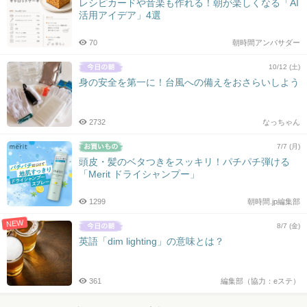
レシピカードや音楽も作れる！朝が楽しくなる「AI
活用アイデア」4選
70
朝時間アンバサダー
10/12 (土)
身の安全を第一に！台風への備えをおさらいしよう
2732
なっちゃん
7/7 (月)
頭皮・髪のベタつきをスッキリ！パチパチ弾ける
「Merit ドライシャンプー」
1299
朝時間.jp編集部
NEW
8/7 (金)
英語「dim lighting」の意味とは？
361
編集部（協力：eステ）