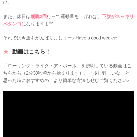
ひ。
また、休日は
朝晩2回
行って運動量を上げれば、
下腹がスッキリ
ペタンコ
になりますよ^^
それでは今週もがんばりましょー♪ Have a good week☆
動画はこちら！
「ローリング・ライク・ア・ボール」を説明している動画はこ
ちらから（2分30秒頃から始まります）。「少し難しいな」と
思った時におすすめの、より簡単な方法もぜひご覧ください♪