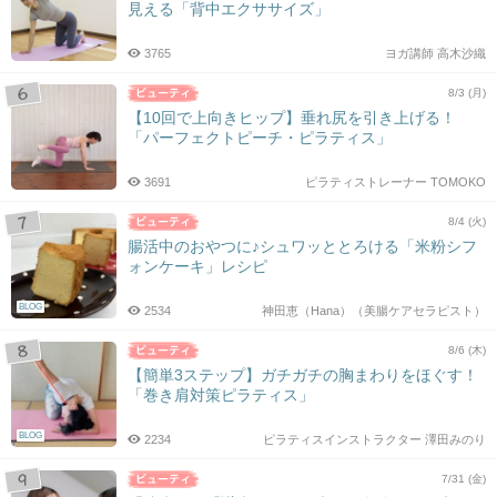
見える「背中エクササイズ」
3765
ヨガ講師 高木沙織
8/3 (月)
【10回で上向きヒップ】垂れ尻を引き上げる！
「パーフェクトピーチ・ピラティス」
3691
ピラティストレーナー TOMOKO
8/4 (火)
腸活中のおやつに♪シュワッととろける「米粉シフ
ォンケーキ」レシピ
BLOG
2534
神田恵（Hana）（美腸ケアセラピスト）
8/6 (木)
【簡単3ステップ】ガチガチの胸まわりをほぐす！
「巻き肩対策ピラティス」
BLOG
2234
ピラティスインストラクター 澤田みのり
7/31 (金)