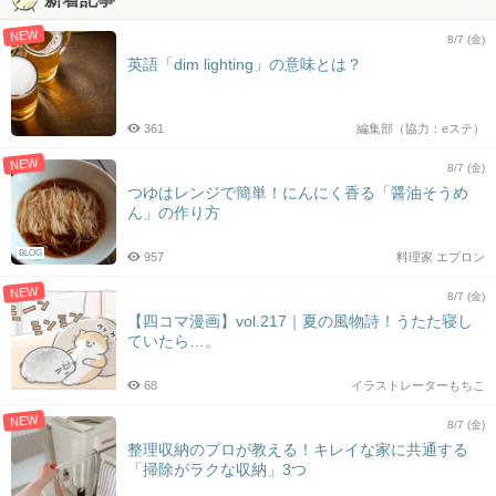
NEW
8/7 (金)
英語「dim lighting」の意味とは？
361
編集部（協力：eステ）
NEW
8/7 (金)
つゆはレンジで簡単！にんにく香る「醤油そうめ
ん」の作り方
BLOG
957
料理家 エプロン
NEW
8/7 (金)
【四コマ漫画】vol.217｜夏の風物詩！うたた寝し
ていたら…。
68
イラストレーターもちこ
NEW
8/7 (金)
整理収納のプロが教える！キレイな家に共通する
「掃除がラクな収納」3つ