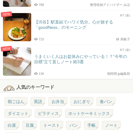
788
整理収納アドバイザー みほ
NEW
8/7 (金)
【渋谷】駅直結でハワイ気分。心が旅する
「goodNess」のモーニング
710
林 美帆子
NEW
8/7 (金)
うまくいく人はお盆休みにやっている！？”今年の
目標”立て直しノート術3選
136
朝時間.jp編集部
人気のキーワード
朝ごはん
英語
お弁当
おにぎり
食パン
ダイエット
ピラティス
ホットケーキミックス
白菜
豆腐
トースト
パン
手帳
ノート