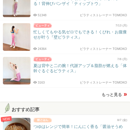
る！背伸びバンザイ「ティップトウ」
51348
ピラティストレーナー TOMOKO
7/13 (月)
忙しくてもやる気ゼロでもできる！くびれ・お腹痩
せが叶う『壁ピラティス』
24364
ピラティストレーナー TOMOKO
7/6 (月)
夏は背中と二の腕！代謝アップ＆脂肪が燃える「体
幹ぐるぐるピラティス」
3163
ピラティストレーナー TOMOKO
もっと見る
おすすめ記事
NEW
8/7 (金)
つゆはレンジで簡単！にんにく香る「醤油そうめ