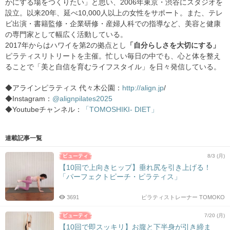
かにする場をつくりたい」と思い、2006年東京・渋谷にスタジオを
設立。以来20年、延べ10,000人以上の女性をサポート。また、テレ
ビ出演・書籍監修・企業研修・産婦人科での指導など、美容と健康
の専門家として幅広く活動している。
2017年からはハワイを第2の拠点とし
「自分らしさを大切にする」
ピラティスリトリートを主催。忙しい毎日の中でも、心と体を整え
ることで「美と自信を育むライフスタイル」を日々発信している。
◆アラインピラティス 代々木公園：
http://align.jp
/
◆Instagram：
@alignpilates2025
◆Youtubeチャンネル：
「TOMOSHIKI- DIET」
連載記事一覧
8/3 (月)
【10回で上向きヒップ】垂れ尻を引き上げる！
「パーフェクトピーチ・ピラティス」
3691
ピラティストレーナー TOMOKO
7/20 (月)
【10回で即スッキリ】お腹と下半身が引き締ま