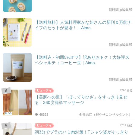
朝時間.jp編集部
【送料無料】人気料理家かな姐さんの新刊＆万能ナ
イフのセットが登場！｜Aima
朝時間.jp編集部
【送料込・初回5%オフ】訳ありおトク！大好評ス
ペシャルティコーヒー豆｜Aima
朝時間.jp編集部
7/26 (日)
【美脚への道】「ぼってりひざ」をすっきり見せ
る！360度簡単マッサージ
BLOG
46323
金井志江（脚やせコンサルタント）
7/31 (金)
朝3分でブラのハミ肉対策！Tシャツ姿がすっきり