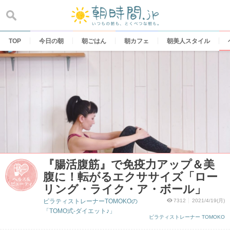
Skip
to
content
TOP
今日の朝
朝ごはん
朝カフェ
朝美人スタイル
『腸活腹筋』で免疫力アップ＆美
腹に！転がるエクササイズ「ロー
リング・ライク・ア・ボール」
ピラティストレーナーTOMOKOの
7312
2021/4/19(月)
「TOMO式-ダイエット♪」
ピラティストレーナー TOMOKO