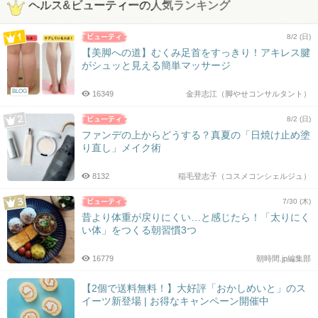
ヘルス&ビューティーの人気ランキング
8/2 (日)
【美脚への道】むくみ足首をすっきり！アキレス腱
がシュッと見える簡単マッサージ
BLOG
16349
金井志江（脚やせコンサルタント）
8/2 (日)
ファンデの上からどうする？真夏の「日焼け止め塗
り直し」メイク術
8132
稲毛登志子（コスメコンシェルジュ）
7/30 (木)
昔より体重が戻りにくい…と感じたら！「太りにく
い体」をつくる朝習慣3つ
16779
朝時間.jp編集部
【2個で送料無料！】大好評「おかしめいと」のス
イーツ新登場 | お得なキャンペーン開催中