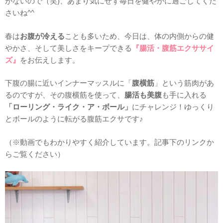
がないので（笑)、あまり気にせず毎日を健やかに過ごしてくだ
さいね^^
春は
お腹が冷える
ことも多いため、今日は、体の内側からの健
やかさ、そして美しさをキープできる
『
腸活・腹筋エクササイ
ズ
』
をお伝えします。
下腹の腸に近いインナーマッスルに「
腹横筋
」という筋肉があ
るのですが、その腹横筋を使って、
腸活も美腹
も手に入れる
「ローリング・ライク・ア・ボール」
にチャレンジ！ゆっくり
とボールのように転がる腹筋エクサです♪
（※動画でもわかりやすく紹介しています。記事下のリンクか
らご覧ください）